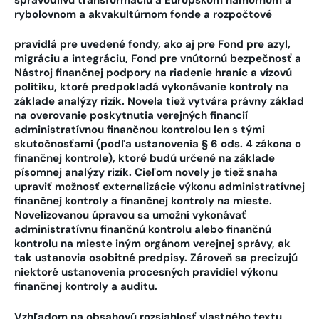
rybolovnom a akvakultúrnom fonde a rozpočtové
pravidlá pre uvedené fondy, ako aj pre Fond pre azyl,
migráciu a integráciu, Fond pre vnútornú bezpečnosť a
Nástroj finančnej podpory na riadenie hraníc a vízovú
politiku, ktoré predpokladá vykonávanie kontroly na
základe analýzy rizík. Novela tiež vytvára právny základ
na overovanie poskytnutia verejných financií
administratívnou finančnou kontrolou len s tými
skutočnosťami (podľa ustanovenia § 6 ods. 4 zákona o
finančnej kontrole), ktoré budú určené na základe
písomnej analýzy rizík. Cieľom novely je tiež snaha
upraviť možnosť externalizácie výkonu administratívnej
finančnej kontroly a finančnej kontroly na mieste.
Novelizovanou úpravou sa umožní vykonávať
administratívnu finančnú kontrolu alebo finančnú
kontrolu na mieste iným orgánom verejnej správy, ak
tak ustanovia osobitné predpisy. Zároveň sa precizujú
niektoré ustanovenia procesných pravidiel výkonu
finančnej kontroly a auditu.
Vzhľadom na obsahovú rozsiahlosť vlastného textu