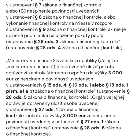
v ustanovení
§ 7
zákona o finančnej kontrole
alebo
(C)
nesplnenie povinností uvedených
v ustanovení
§ 8
zákona o finančnej kontrole, alebo
vykonanie finančnej kontroly na mieste v rozpore
s ustanovením
§ 9
zákona o finančnej kontrole, ak nie je
splnená podmienka na uloženie pokuty podľa
ustanovenia
§ 28 ods. 3
zákona o finančnej kontrole“
(ustanovenie
§ 28 ods. 4
zákona o finančnej kontrole).
„Ministerstvo financií Slovenskej republiky (ďalej len
„ministerstvo financií“) je oprávnené uložiť pokutu
správcovi kapitoly štátneho rozpočtu do výšky
3 000
eur
za nesplnenie povinností uvedených
v ustanoveniach
§ 15 ods. 4, § 16 ods. 1 alebo § 18 ods. 1
písm. a) a b)
zákona o finančnej kontrole“ (ustanovenie
§
28 ods. 5
zákona o finančnej kontrole). „Orgán verejnej
správy je oprávnený uložiť osobe uvedenej
v ustanovení
§ 27 ods. 1
zákona o finančnej
kontrole pokutu do výšky
3 000 eur
za nesplnenie
povinnosti uvedenej v ustanovení
§ 27 ods. 1
zákona
o finančnej kontrole“ ustanovenie
§ 28 ods. 6
zákona
o finančnej kontrole).