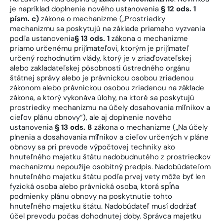
je napríklad doplnenie nového ustanovenia
§ 12 ods. 1
písm. c)
zákona o mechanizme („Prostriedky
mechanizmu sa poskytujú na základe priameho vyzvania
podľa ustanovenia
§ 13 ods. 1
zákona o mechanizme
priamo určenému prijímateľovi, ktorým je prijímateľ
určený rozhodnutím vlády, ktorý je v zriaďovateľskej
alebo zakladateľskej pôsobnosti ústredného orgánu
štátnej správy alebo je právnickou osobou zriadenou
zákonom alebo právnickou osobou zriadenou na základe
zákona, a ktorý vykonáva úlohy, na ktoré sa poskytujú
prostriedky mechanizmu na účely dosahovania míľnikov a
cieľov plánu obnovy“), ale aj doplnenie nového
ustanovenia
§ 13 ods. 8
zákona o mechanizme („Na účely
plnenia a dosahovania míľnikov a cieľov určených v pláne
obnovy sa pri prevode výpočtovej techniky ako
hnuteľného majetku štátu nadobudnutého z prostriedkov
mechanizmu nepoužije osobitný predpis. Nadobúdateľom
hnuteľného majetku štátu podľa prvej vety môže byť len
fyzická osoba alebo právnická osoba, ktorá spĺňa
podmienky plánu obnovy na poskytnutie tohto
hnuteľného majetku štátu. Nadobúdateľ musí dodržať
účel prevodu počas dohodnutej doby. Správca majetku