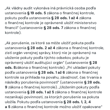
„Ak vládny audit vykonáva iná právnická osoba podľa
ustanovenia
§ 19 ods. 5
zákona o finančnej kontrole,
pokutu podľa ustanovenia
§ 28 ods. 1 až 4
zákona
o finančnej kontrole je oprávnené uložiť ministerstvo
financií“ (ustanovenie
§ 28 ods. 7
zákona o finančnej
kontrole).
„Ak porušenie, za ktoré sa môže uložiť pokuta podľa
ustanovenia
§ 28 ods. 2 až 4
zákona o finančnej kontrole,
zistí orgán verejnej správy, ktorý nie je oprávnený na
uloženie pokuty podľa týchto odsekov, pokutu je
oprávnený uložiť auditujúci orgán“ (ustanovenie
§ 28
ods. 8
zákona o finančnej kontrole). „Pri ukladaní pokuty
podľa ustanovenia
§ 28 ods. 1 až 6
zákona o finančnej
kontrole sa prihliada na povahu, závažnosť, čas trvania a
následky porušenia povinností“ (ustanovenie
§ 28 ods.
9
zákona o finančnej kontrole). „Uložením pokuty podľa
ustanovenia
§ 28 ods. 1 až 5
zákona o finančnej kontrole
nezanikajú povinnosti, za ktorých porušenie sa pokuta
uložila. Pokutu podľa ustanovenia
§ 28 ods. 1, 2, 4
a 5
zákona o finančnej kontrole možno uložiť opakovane“