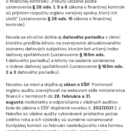
o finančnej kontrole). „Pokuty uložené podľa
ustanovenia
§ 28 ods. 1, 5 a 6
zákona o finančnej kontrole
sú príjmom rozpočtu orgánu verejnej správy, ktorý ich
uložil“ (ustanovenie
§ 28 ods. 15
zákona o finančnej
kontrole).
Novela sa stručne dotkla aj
daňového poriadku
v rámci
ktorého predĺžila lehotu na zverejnenie aktualizovaného
zoznamu daňových subjektov, ktorým bol určený index
daňovej spoľahlivosti (ustanovenie
§ 165m ods.
1
daňového poriadku) a lehoty na zaslanie oznámenia
o indexe daňovej spoľahlivosti (ustanovenie
§ 165m ods.
2 a 3
daňového poriadku).
Novelou sa mení a dopĺňa aj
zákon o EŠIF
. Povinnosť
orgánu auditu zverejňovať na webovom sídle ministerstva
financií v termínoch do
28. februára a 31.
augusta
nedostatky a odporúčania z vládnych auditov
bola do zákona o EŠIF doplnená novelou č.
202/2021
Z. z.
Nakoľko sú vládne audity vykonávané priebežne počas
celého roka a ich výsledky sú sumárne oznamované
Európskej komisii vo februári nasledujúceho roka formou