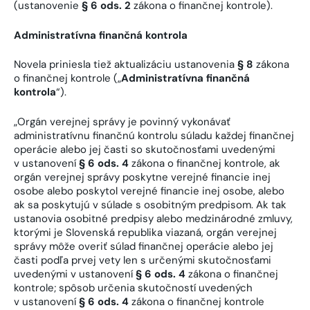
(ustanovenie
§ 6 ods. 2
zákona o finančnej kontrole).
Administratívna finančná kontrola
Novela priniesla tiež aktualizáciu ustanovenia
§ 8
zákona
o finančnej kontrole („
Administratívna finančná
kontrola
“).
„Orgán verejnej správy je povinný vykonávať
administratívnu finančnú kontrolu súladu každej finančnej
operácie alebo jej časti so skutočnosťami uvedenými
v ustanovení
§ 6 ods. 4
zákona o finančnej kontrole, ak
orgán verejnej správy poskytne verejné financie inej
osobe alebo poskytol verejné financie inej osobe, alebo
ak sa poskytujú v súlade s osobitným predpisom. Ak tak
ustanovia osobitné predpisy alebo medzinárodné zmluvy,
ktorými je Slovenská republika viazaná, orgán verejnej
správy môže overiť súlad finančnej operácie alebo jej
časti podľa prvej vety len s určenými skutočnosťami
uvedenými v ustanovení
§ 6 ods. 4
zákona o finančnej
kontrole; spôsob určenia skutočností uvedených
v ustanovení
§ 6 ods. 4
zákona o finančnej kontrole