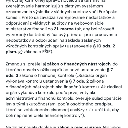
výročnej kontrolnej správy, novelou sa termíny na
zverejňovanie harmonizujú s platným systémom
oznamovania výsledkov vládnych auditov voči Európskej
komisii. Preto sa zavádza zverejňovanie nedostatkov a
odporúčaní z vládnych auditov na webovom sídle
ministerstva financií do
31. marca
tak, aby bol zároveň
vytvorený dostatočný časový priestor pre spracovanie
nedostatkov a odporúčaní na základe zaslaných
výročných kontrolných správ (ustanovenie
§ 10 ods. 2
písm. g)
zákona o EŠIF).
Zmenou si prešiel aj
zákon o finančných nástrojoch
, do
ktorého novela vložila napríklad nové ustanovenie
§ 7
ods. 3
zákona o finančnej kontrole („Riadiaci orgán
vykonáva kontrolu ustanovenia
§ 7 ods. 2
zákona
o finančných nástrojoch ako finančnú kontrolu. Ak riadiaci
orgán vykonáva kontrolu podľa prvej vety ako
administratívnu finančnú kontrolu, overuje súlad operácie
len s tými skutočnosťami podľa osobitného predpisu,
ktoré so zohľadnením písomnej analýzy rizík určí tak, aby
boli naplnené ciele finančnej kontroly“).
Na záver novela dopĺňa aj
zákon o mechanizme
. Novinkou