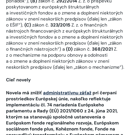
poriadok“),
(B)
zákon č.
292/2014
Z. z. o príspevku
poskytovanom z európskych štrukturálnych
a investičných fondov a o zmene a doplnení niektorých
zákonov v znení neskorších predpisov (ďalej len „zákon
o EŠIF“),
(C)
zákon č.
323/2015
Z. z. o finančných
nástrojoch financovaných z európskych štrukturálnych
a investičných fondov a o zmene a doplnení niektorých
zákonov v znení neskorších predpisov (ďalej len „zákon
o finančných nástrojoch“) a
(D)
zákon č.
368/2021
Z.
z o mechanizme na podporu obnovy a odolnosti
a o zmene a doplnení niektorých zákonov v znení
neskorších predpisov (ďalej len „zákon o mechanizme“).
Cieľ novely
Novela má znížiť
administratívnu záťaž
pri čerpaní
prostriedkov Európskej únie, nakoľko reflektuje
implementáciu čl. 74 nariadenia Európskeho
parlamentu a Rady (EÚ) 2021/1060 z 24. júna 2021,
ktorým sa stanovujú spoločné ustanovenia o
Európskom fonde regionálneho rozvoja, Európskom
sociálnom fonde plus, Kohéznom fonde, Fonde na
spravodlivú transformáciu a Európskom námornom a