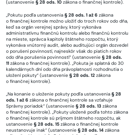
(ustanovenie
§ 28 ods. 10
zákona o finančnej kontrole).
„Pokutu podľa ustanovenia
§ 28 ods. 1 až 6
zákona
o finančnej kontrole možno uložiť do troch rokov odo dňa,
keď sa orgán verejnej správy, ktorý vykonáva
administratívnu finančnú kontrolu alebo finančnú kontrolu
na mieste, správca kapitoly štátneho rozpočtu, ktorý
vykonáva vnútorný audit, alebo auditujúci orgán dozvedel
o porušení povinností, najneskôr však do piatich rokov
odo dňa porušenia povinností“ (ustanovenie
§ 28 ods.
11
zákona o finančnej kontrole). „Pokuta je splatná do 30
kalendárnych dní odo dňa právoplatnosti rozhodnutia o
uložení pokuty“ (ustanovenie
§ 28 ods. 12
zákona
o finančnej kontrole).
„Na konanie o uloženie pokuty podľa ustanovenia
§ 28
ods. 1 až 6
zákona o finančnej kontrole sa vzťahuje
Správny poriadok“ (ustanovenie
§ 28 ods. 13
zákona
o finančnej kontrole). „Pokuty uložené podľa tohto zákona
o finančnej kontrole sú príjmom štátneho rozpočtu, ak
ustanovenie
§ 28 ods. 15
zákona o finančnej kontrole
neustanovuje inak“ (ustanovenie
§ 28 ods. 14
zákona