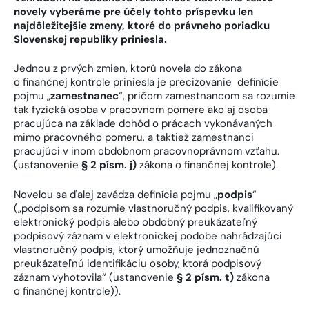
novely vyberáme pre účely tohto príspevku len
najdôležitejšie zmeny, ktoré do právneho poriadku
Slovenskej republiky priniesla.
Jednou z prvých zmien, ktorú novela do zákona
o finančnej kontrole priniesla je precizovanie definície
pojmu „
zamestnanec
“, pričom zamestnancom sa rozumie
tak fyzická osoba v pracovnom pomere ako aj osoba
pracujúca na základe dohôd o prácach vykonávaných
mimo pracovného pomeru, a taktiež zamestnanci
pracujúci v inom obdobnom pracovnoprávnom vzťahu.
(ustanovenie
§ 2 písm. j)
zákona o finančnej kontrole).
Novelou sa ďalej zavádza definícia pojmu „
podpis
“
(„podpisom sa rozumie vlastnoručný podpis, kvalifikovaný
elektronický podpis alebo obdobný preukázateľný
podpisový záznam v elektronickej podobe nahrádzajúci
vlastnoručný podpis, ktorý umožňuje jednoznačnú
preukázateľnú identifikáciu osoby, ktorá podpisový
záznam vyhotovila“ (ustanovenie
§ 2 písm. t)
zákona
o finančnej kontrole)).