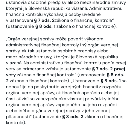
ustanovia osobitné predpisy alebo medzinárodné zmluvy,
ktorými je Slovenská republika viazaná. Administratívnu
finančnú kontrolu vykonávajú osoby uvedené
v ustanovení
§ 7 ods. 2
zákona o finančnej kontrole“
(ustanovenie
§ 8 ods. 1
zákona o finančnej kontrole).
„Orgán verejnej správy môže poveriť výkonom
administratívnej finančnej kontroly iný orgán verejnej
správy, ak tak ustanovia osobitné predpisy alebo
medzinárodné zmluvy, ktorými je Slovenská republika
viazaná. Na administratívnu finančnú kontrolu podľa prvej
vety sa primerane vzťahuje ustanovenie
§ 7 ods. 2 prvej
vety
zákona o finančnej kontrole“ (ustanovenie
§ 8 ods.
2
zákona o finančnej kontrole). „Ustanovenie
§ 8 ods. 1
sa
nepoužije na poskytnutie verejných financií z rozpočtu
orgánu verejnej správy, ak finančná operácia alebo jej
časť súvisí so zabezpečením vlastnej prevádzky iného
orgánu verejnej správy zapojeného na jeho rozpočet
alebo iného orgánu verejnej správy v jeho vecnej
pôsobnosti“ (ustanovenie
§ 8 ods. 3
zákona o finančnej
kontrole).