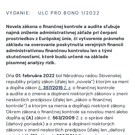
VYDANIE:
ULC PRO BONO 1/2022
Novela zákona o finančnej kontrole a audite sľubuje
najmä zníženie administratívnej záťaže pri čerpaní
prostriedkov z Európskej únie, či vytvorenie právneho
základu na overovanie poskytnutia verejných financií
administratívnou finančnou kontrolou len s tými
skutočnosťami, ktoré budú určené na základe
písomnej analýzy rizík.
Dňa
01. februára 2022
bol Národnou radou Slovenskej
republiky prijatý zákon (ďalej len „novela“) ktorým sa mení
a dopĺňa zákon
č.
357/2015
Z. z
. o finančnej kontrole
a audite a o zmene a doplnení niektorých zákonov v znení
neskorších predpisov (ďalej len „zákon o finančnej
kontrole“) a ktorým sa menia a dopĺňajú niektoré zákony.
Okrem zákona o finančnej kontrole sa novelou mení alebo
dopĺňa aj
(A)
zákon č.
563/2009
Z. z. o správe daní
(daňový poriadok) a o zmene a doplnení niektorých
zákonov v znení neskorších predpisov (ďalej len „daňový