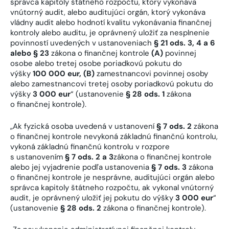
správca kapitoly štátneho rozpočtu, ktorý vykonáva
vnútorný audit, alebo auditujúci orgán, ktorý vykonáva
vládny audit alebo hodnotí kvalitu vykonávania finančnej
kontroly alebo auditu, je oprávnený uložiť za nesplnenie
povinností uvedených v ustanoveniach
§ 21 ods. 3, 4 a 6
alebo § 23
zákona o finančnej kontrole
(A)
povinnej
osobe alebo tretej osobe poriadkovú pokutu do
výšky
100 000 eur, (B)
zamestnancovi povinnej osoby
alebo zamestnancovi tretej osoby poriadkovú pokutu do
výšky
3 000 eur
“ (ustanovenie
§ 28 ods. 1
zákona
o finančnej kontrole).
„Ak fyzická osoba uvedená v ustanovení
§ 7 ods. 2
zákona
o finančnej kontrole nevykoná základnú finančnú kontrolu,
vykoná základnú finančnú kontrolu v rozpore
s ustanovením
§ 7 ods. 2 a 3
zákona o finančnej kontrole
alebo jej vyjadrenie podľa ustanovenia
§ 7 ods. 3
zákona
o finančnej kontrole je nesprávne, auditujúci orgán alebo
správca kapitoly štátneho rozpočtu, ak vykonal vnútorný
audit, je oprávnený uložiť jej pokutu do výšky
3 000 eur
“
(ustanovenie
§ 28 ods. 2
zákona o finančnej kontrole).