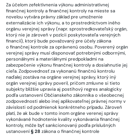
Za účelom zefektívnenia výkonu administratívnej
finančnej kontroly a finančnej kontroly na mieste sa
novelou vytvára právny základ pre umožnenie
externalizácie ich výkonu, a to prostredníctvom iného
orgánu verejnej správy (napr. sprostredkovateľský orgán,
ktorý nie je zároveň v pozícii poskytovateľa verejných
financií), ktorý bude považovaný pre účely zákona
o finančnej kontrole za oprávnenú osobu. Poverený orgán
verejnej správy musí disponovať potrebnými odbornými,
personálnymi a materiálnymi predpokladmi na
zabezpečenie výkonu finančnej kontroly a dosiahnutie jej
cieľa. Zodpovednosť za vykonanú finančnú kontrolu
naďalej zostáva na orgáne verejnej správy, ktorý iný
orgán verejnej správy poveril, pričom zmluvne si tieto
subjekty bližšie upravia aj postihový regres analogicky
podľa ustanovení Občianskeho zákonníka o všeobecnej
zodpovednosti alebo inej aplikovateľnej právnej normy v
závislosti od podmienok konkrétneho prípadu. Zároveň
platí, že ak bude v tomto inom orgáne verenej správy
vykonávané hodnotenie kvality vykonávania finančnej
kontroly, môže byť sankcionovaný podľa príslušných
ustanovení
§ 28
zákona o finančnej kontrole