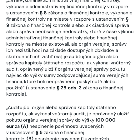
„Za nevykonanie administratívnej finančnej kontroly,
vykonanie administratívnej finančnej kontroly v rozpore
s ustanovením
§ 8
zákona o finančnej kontrole, vykonanie
finančnej kontroly na mieste v rozpore s ustanovením
§
9
zákona o finančnej kontrole alebo, ak čiastková správa
alebo správa neobsahuje nedostatky, ktoré v čase výkonu
administratívnej finančnej kontroly alebo finančnej
kontroly na mieste existovali, ale orgán verejnej správy
ich nezistil, hoci na základe dostupných dokladov a
skutočností ich zistiť mal, je auditujúci orgán alebo
správca kapitoly štátneho rozpočtu, ak vykonal vnútorný
audit, oprávnený uložiť orgánu verejnej správy pokutu
najviac do výšky sumy zodpovedajúcej sume verejných
financií, ktoré boli neoprávnene poskytnuté alebo
použité“ (ustanovenie
§ 28 ods. 3
zákona o finančnej
kontrole).
„Auditujúci orgán alebo správca kapitoly štátneho
rozpočtu, ak vykonal vnútorný audit, je oprávnený uložiť
pokutu orgánu verejnej správy do výšky
100 000
eur
za
(A)
nesplnenie povinností uvedených
v ustanovení
§ 5
zákona o finančnej
kontrole,
(B)
nesplnenie povinností uvedených