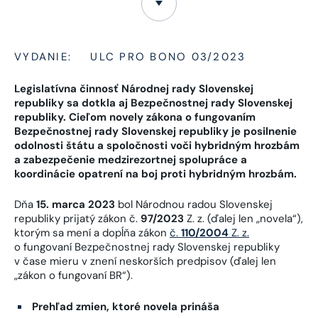
VYDANIE:
ULC PRO BONO 03/2023
Legislatívna činnosť Národnej rady Slovenskej
republiky sa dotkla aj Bezpečnostnej rady Slovenskej
republiky. Cieľom novely zákona o fungovaním
Bezpečnostnej rady Slovenskej republiky je posilnenie
odolnosti štátu a spoločnosti voči hybridným hrozbám
a zabezpečenie medzirezortnej spolupráce a
koordinácie opatrení na boj proti hybridným hrozbám.
Dňa
15. marca 2023
bol Národnou radou Slovenskej
republiky prijatý zákon č.
97/2023
Z. z. (ďalej len „novela“),
ktorým sa mení a dopĺňa zákon
č.
110/2004
Z. z.
o fungovaní Bezpečnostnej rady Slovenskej republiky
v čase mieru v znení neskorších predpisov (ďalej len
„zákon o fungovaní BR“).
Prehľad zmien, ktoré novela prináša