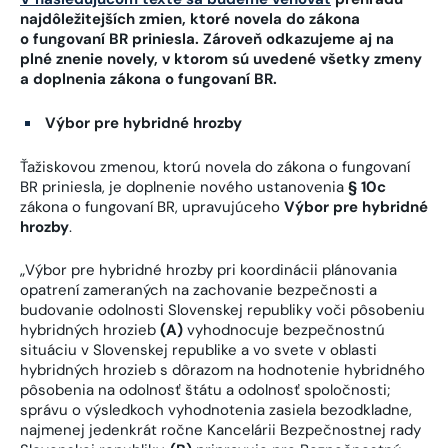
najdôležitejších zmien, ktoré novela do zákona
o fungovaní BR priniesla. Zároveň odkazujeme aj na
plné znenie novely, v ktorom sú uvedené všetky zmeny
a doplnenia zákona o fungovaní BR.
Výbor pre hybridné hrozby
Ťažiskovou zmenou, ktorú novela do zákona o fungovaní
BR priniesla, je doplnenie nového ustanovenia
§ 10c
zákona o fungovaní BR, upravujúceho
Výbor pre hybridné
hrozby
.
„Výbor pre hybridné hrozby pri koordinácii plánovania
opatrení zameraných na zachovanie bezpečnosti a
budovanie odolnosti Slovenskej republiky voči pôsobeniu
hybridných hrozieb
(A)
vyhodnocuje bezpečnostnú
situáciu v Slovenskej republike a vo svete v oblasti
hybridných hrozieb s dôrazom na hodnotenie hybridného
pôsobenia na odolnosť štátu a odolnosť spoločnosti;
správu o výsledkoch vyhodnotenia zasiela bezodkladne,
najmenej jedenkrát ročne Kancelárii Bezpečnostnej rady