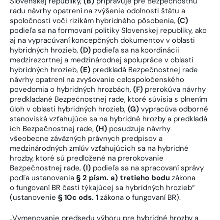
Slovenskej republiky,
(B)
pripravuje pre Bezpečnostnú
radu návrhy opatrení na zvýšenie odolnosti štátu a
spoločnosti voči rizikám hybridného pôsobenia,
(C)
podieľa sa na formovaní politiky Slovenskej republiky, ako
aj na vypracúvaní koncepčných dokumentov v oblasti
hybridných hrozieb,
(D)
podieľa sa na koordinácii
medzirezortnej a medzinárodnej spolupráce v oblasti
hybridných hrozieb,
(E)
predkladá Bezpečnostnej rade
návrhy opatrení na zvyšovanie celospoločenského
povedomia o hybridných hrozbách,
(F)
prerokúva návrhy
predkladané Bezpečnostnej rade, ktoré súvisia s plnením
úloh v oblasti hybridných hrozieb,
(G)
vypracúva odborné
stanoviská vzťahujúce sa na hybridné hrozby a predkladá
ich Bezpečnostnej rade,
(H)
posudzuje návrhy
všeobecne záväzných právnych predpisov a
medzinárodných zmlúv vzťahujúcich sa na hybridné
hrozby, ktoré sú predložené na prerokovanie
Bezpečnostnej rade,
(I)
podieľa sa na spracovaní správy
podľa ustanovenia
§ 2 písm. a) tretieho bodu
zákona
o fungovaní BR časti týkajúcej sa hybridných hrozieb“
(ustanovenie
§ 10c ods. 1
zákona o fungovaní BR).
„Vymenovanie predsedu výboru pre hybridné hrozby a