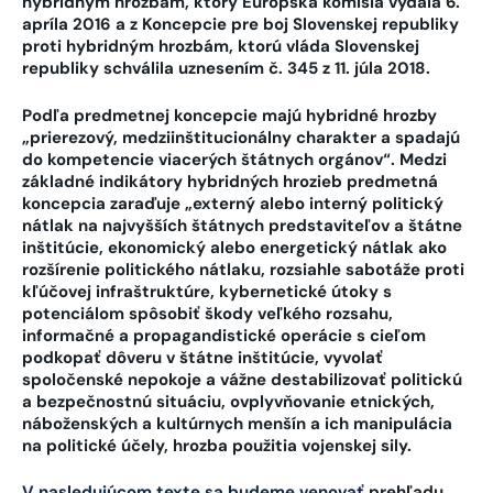
hybridným hrozbám, ktorý Európska komisia vydala 6.
apríla 2016 a z Koncepcie pre boj Slovenskej republiky
proti hybridným hrozbám, ktorú vláda Slovenskej
republiky schválila uznesením č. 345 z 11. júla 2018.
Podľa predmetnej koncepcie majú hybridné hrozby
„prierezový, medziinštitucionálny charakter a spadajú
do kompetencie viacerých štátnych orgánov“. Medzi
základné indikátory hybridných hrozieb predmetná
koncepcia zaraďuje „externý alebo interný politický
nátlak na najvyšších štátnych predstaviteľov a štátne
inštitúcie, ekonomický alebo energetický nátlak ako
rozšírenie politického nátlaku, rozsiahle sabotáže proti
kľúčovej infraštruktúre, kybernetické útoky s
potenciálom spôsobiť škody veľkého rozsahu,
informačné a propagandistické operácie s cieľom
podkopať dôveru v štátne inštitúcie, vyvolať
spoločenské nepokoje a vážne destabilizovať politickú
a bezpečnostnú situáciu, ovplyvňovanie etnických,
náboženských a kultúrnych menšín a ich manipulácia
na politické účely, hrozba použitia vojenskej sily.
V nasledujúcom texte sa budeme venovať
prehľadu