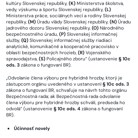
kultúry Slovenskej republiky,
(K)
Ministerstva školstva,
vedy, výskumu a športu Slovenskej republiky,
(L)
Ministerstva práce, sociálnych vecí a rodiny Slovenskej
republiky,
(M)
Úradu vlády Slovenskej republiky,
(N)
Úradu
jadrového dozoru Slovenskej republiky,
(O)
Národného
bezpečnostného úradu,
(P)
Slovenskej informačnej
služby,
(Q)
Slovenskej informačnej služby riadiaci
analytické, komunikačné a kooperačné pracovisko v
oblasti bezpečnostných hrozieb,
(R)
Vojenského
spravodajstva,
(S)
Policajného zboru“ (ustanovenie
§ 10c
ods. 3
zákona o fungovaní BR).
„Odvolanie člena výboru pre hybridné hrozby, ktorý je
zástupcom orgánu uvedeného v ustanovení
§ 10c ods. 3
zákona o fungovaní BR, schvaľuje na návrh tohto orgánu
Bezpečnostná rada; ak Bezpečnostná rada odvolanie
člena výboru pre hybridné hrozby schváli, predseda ho
odvolá“ (ustanovenie
§ 10c ods. 4
zákona o fungovaní
BR).
Účinnosť novely