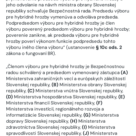
jeho odvolanie na návrh ministra obrany Slovenskej
republiky schvaľuje Bezpečnostná rada. Predsedu výboru
pre hybridné hrozby vymenúva a odvoláva predseda.
Podpredsedom výboru pre hybridné hrozby je člen
výboru poverený predsedom výboru pre hybridné hrozby;
poverenie zanikne, ak predseda výboru pre hybridné
hrozby poverí výkonom funkcie podpredsedu tohto
výboru iného člena výboru“ (ustanovenie
§ 10c ods. 2
zákona o fungovaní BR).
„Členom výboru pre hybridné hrozby je Bezpečnostnou
radou schválený a predsedom vymenovaný zástupca
(A)
Ministerstva zahraničných vecí a európskych záležitostí
Slovenskej republiky,
(B)
Ministerstva obrany Slovenskej
republiky,
(C)
Ministerstva vnútra Slovenskej republiky,
(D)
Ministerstva hospodárstva Slovenskej republiky,
(E)
Ministerstva financií Slovenskej republiky,
(F)
Ministerstva investícií, regionálneho rozvoja a
informatizácie Slovenskej republiky,
(G)
Ministerstva
dopravy Slovenskej republiky,
(H)
Ministerstva
zdravotníctva Slovenskej republiky,
(I)
Ministerstva
spravodlivosti Slovenskej republiky,
(J)
Ministerstva