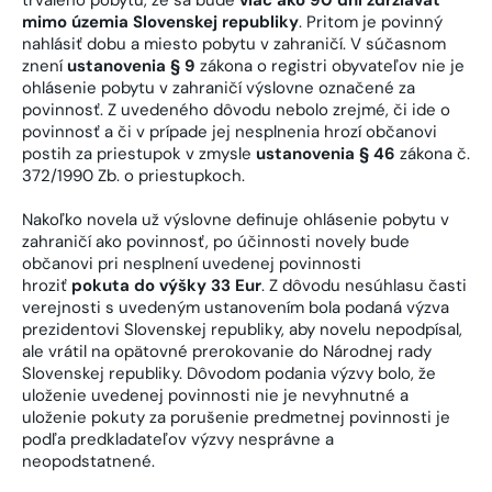
mimo územia Slovenskej republiky
. Pritom je povinný
nahlásiť dobu a miesto pobytu v zahraničí. V súčasnom
znení
ustanovenia § 9
zákona o registri obyvateľov nie je
ohlásenie pobytu v zahraničí výslovne označené za
povinnosť. Z uvedeného dôvodu nebolo zrejmé, či ide o
povinnosť a či v prípade jej nesplnenia hrozí občanovi
postih za priestupok v zmysle
ustanovenia § 46
zákona č.
372/1990 Zb. o priestupkoch.
Nakoľko novela už výslovne definuje ohlásenie pobytu v
zahraničí ako povinnosť, po účinnosti novely bude
občanovi pri nesplnení uvedenej povinnosti
hroziť
pokuta do výšky 33 Eur
. Z dôvodu nesúhlasu časti
verejnosti s uvedeným ustanovením bola podaná výzva
prezidentovi Slovenskej republiky, aby novelu nepodpísal,
ale vrátil na opätovné prerokovanie do Národnej rady
Slovenskej republiky. Dôvodom podania výzvy bolo, že
uloženie uvedenej povinnosti nie je nevyhnutné a
uloženie pokuty za porušenie predmetnej povinnosti je
podľa predkladateľov výzvy nesprávne a
neopodstatnené.