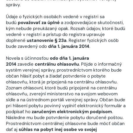
správy.
Údaje o fyzických osobách vedené v registri sa
budú
považovať za úplné
a zodpovedajúce skutočnosti,
kým nebude preukázaný opak. Rozsah údajov, ktoré budú
vedené v registri a prístup do registra upravuje
doplnené
ustanovenie § 23a
. Register fyzických osôb
bude zavedený odo
dňa 1. januára 2014
.
Novela s účinnosťou
odo dňa 1. januára
2014
zavedie
centrálnu ohlasovňu
. Pôjde o informačný
systém verejnej správy, prostredníctvom ktorého bude
občan hlásiť pobyt a žiadať potvrdenie o pobyte
ohlasovňu, ktorá je pripojená na centrálnu ohlasovňu.
Zoznam ohlasovní, ktoré budú pripojené na centrálnu
ohlasovňu, zverejní ministerstvo na svojom webovom
sídle a na ústrednom portáli verejnej správy. Občan bude
pri hlásení pobytu povinný vyplniť elektronický formulár a
podpísať ho
zaručeným elektronickým podpisom
.
Následne mu bude potvrdenie pobytu doručené poštou.
Prostredníctvom centrálnej ohlasovne bude môcť občan
dať aj
súhlas na pobyt inej osobe vo svojej