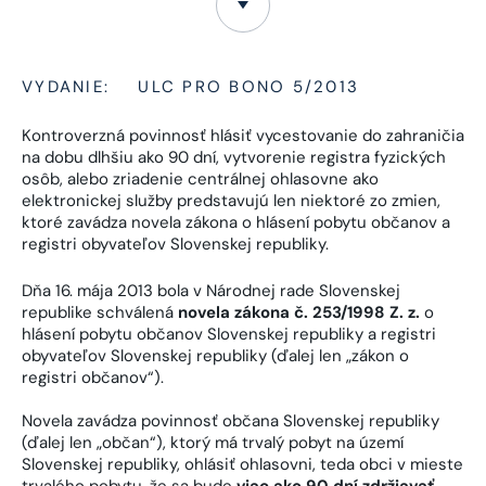
VYDANIE:
ULC PRO BONO 5/2013
Kontroverzná povinnosť hlásiť vycestovanie do zahraničia
na dobu dlhšiu ako 90 dní, vytvorenie registra fyzických
osôb, alebo zriadenie centrálnej ohlasovne ako
elektronickej služby predstavujú len niektoré zo zmien,
ktoré zavádza novela zákona o hlásení pobytu občanov a
registri obyvateľov Slovenskej republiky.
Dňa 16. mája 2013 bola v Národnej rade Slovenskej
republike schválená
novela zákona č. 253/1998 Z. z.
o
hlásení pobytu občanov Slovenskej republiky a registri
obyvateľov Slovenskej republiky (ďalej len „zákon o
registri občanov“).
Novela zavádza povinnosť občana Slovenskej republiky
(ďalej len „občan“), ktorý má trvalý pobyt na území
Slovenskej republiky, ohlásiť ohlasovni, teda obci v mieste
trvalého pobytu, že sa bude
viac ako 90 dní zdržiavať