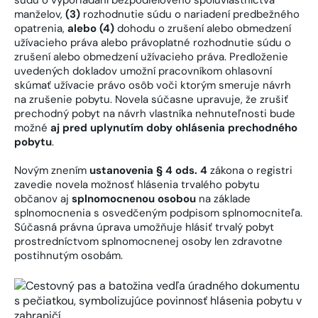
manželov,
(3)
rozhodnutie súdu o nariadení predbežného
opatrenia,
alebo (4)
dohodu o zrušení alebo obmedzení
užívacieho práva alebo právoplatné rozhodnutie súdu o
zrušení alebo obmedzení užívacieho práva. Predloženie
uvedených dokladov umožní pracovníkom ohlasovní
skúmať užívacie právo osôb voči ktorým smeruje návrh
na zrušenie pobytu. Novela súčasne upravuje, že zrušiť
prechodný pobyt na návrh vlastníka nehnuteľnosti bude
možné
aj pred uplynutím doby ohlásenia prechodného
pobytu
.
Novým znením
ustanovenia § 4 ods. 4
zákona o registri
zavedie novela možnosť hlásenia trvalého pobytu
občanov aj
splnomocnenou osobou
na základe
splnomocnenia s osvedčeným podpisom splnomocniteľa.
Súčasná právna úprava umožňuje hlásiť trvalý pobyt
prostredníctvom splnomocnenej osoby len zdravotne
postihnutým osobám.