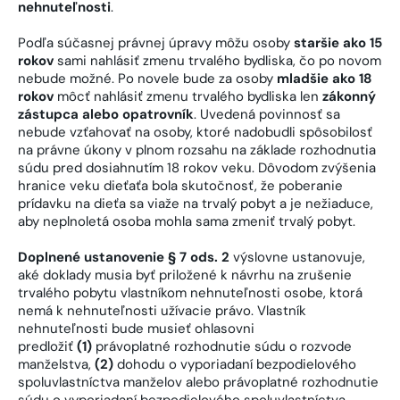
nehnuteľnosti
.
Podľa súčasnej právnej úpravy môžu osoby
staršie ako 15
rokov
sami nahlásiť zmenu trvalého bydliska, čo po novom
nebude možné. Po novele bude za osoby
mladšie ako 18
rokov
môcť nahlásiť zmenu trvalého bydliska len
zákonný
zástupca alebo opatrovník
. Uvedená povinnosť sa
nebude vzťahovať na osoby, ktoré nadobudli spôsobilosť
na právne úkony v plnom rozsahu na základe rozhodnutia
súdu pred dosiahnutím 18 rokov veku. Dôvodom zvýšenia
hranice veku dieťaťa bola skutočnosť, že poberanie
prídavku na dieťa sa viaže na trvalý pobyt a je nežiaduce,
aby neplnoletá osoba mohla sama zmeniť trvalý pobyt.
Doplnené ustanovenie § 7 ods. 2
výslovne ustanovuje,
aké doklady musia byť priložené k návrhu na zrušenie
trvalého pobytu vlastníkom nehnuteľnosti osobe, ktorá
nemá k nehnuteľnosti užívacie právo. Vlastník
nehnuteľnosti bude musieť ohlasovni
predložiť
(1)
právoplatné rozhodnutie súdu o rozvode
manželstva,
(2)
dohodu o vyporiadaní bezpodielového
spoluvlastníctva manželov alebo právoplatné rozhodnutie
súdu o vyporiadaní bezpodielového spoluvlastníctva