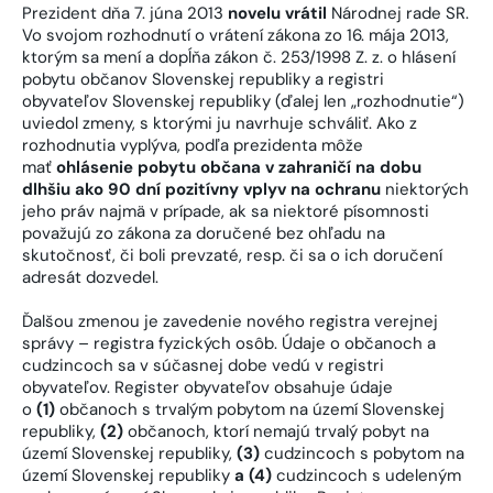
Prezident dňa 7. júna 2013
novelu vrátil
Národnej rade SR.
Vo svojom rozhodnutí o vrátení zákona zo 16. mája 2013,
ktorým sa mení a dopĺňa zákon č. 253/1998 Z. z. o hlásení
pobytu občanov Slovenskej republiky a registri
obyvateľov Slovenskej republiky (ďalej len „rozhodnutie“)
uviedol zmeny, s ktorými ju navrhuje schváliť. Ako z
rozhodnutia vyplýva, podľa prezidenta môže
mať
ohlásenie pobytu občana v zahraničí na dobu
dlhšiu ako 90 dní pozitívny vplyv na ochranu
niektorých
jeho práv najmä v prípade, ak sa niektoré písomnosti
považujú zo zákona za doručené bez ohľadu na
skutočnosť, či boli prevzaté, resp. či sa o ich doručení
adresát dozvedel.
Ďalšou zmenou je zavedenie nového registra verejnej
správy – registra fyzických osôb. Údaje o občanoch a
cudzincoch sa v súčasnej dobe vedú v registri
obyvateľov. Register obyvateľov obsahuje údaje
o
(1)
občanoch s trvalým pobytom na území Slovenskej
republiky,
(2)
občanoch, ktorí nemajú trvalý pobyt na
území Slovenskej republiky,
(3)
cudzincoch s pobytom na
území Slovenskej republiky
a (4)
cudzincoch s udeleným