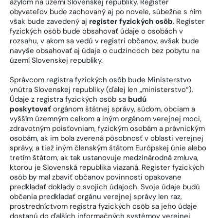
azylom na území Slovenskej republiky. Register
obyvateľov bude zachovaný aj po novele, súbežne s ním
však bude zavedený aj
register fyzických osôb
. Register
fyzických osôb bude obsahovať údaje o osobách v
rozsahu, v akom sa vedú v registri občanov, avšak bude
navyše obsahovať aj údaje o cudzincoch bez pobytu na
území Slovenskej republiky.
Správcom registra fyzických osôb bude Ministerstvo
vnútra Slovenskej republiky (ďalej len „ministerstvo“).
Údaje z registra fyzických osôb sa
budú
poskytovať
orgánom štátnej správy, súdom, obciam a
vyšším územným celkom a iným orgánom verejnej moci,
zdravotným poisťovniam, fyzickým osobám a právnickým
osobám, ak im bola zverená pôsobnosť v oblasti verejnej
správy, a tiež iným členským štátom Európskej únie alebo
tretím štátom, ak tak ustanovuje medzinárodná zmluva,
ktorou je Slovenská republika viazaná. Register fyzických
osôb by mal zbaviť občanov povinnosti opakovane
predkladať doklady o svojich údajoch. Svoje údaje budú
občania predkladať orgánu verejnej správy len raz,
prostredníctvom registra fyzických osôb sa jeho údaje
dostanú do ďalších informačných systémov verejnej