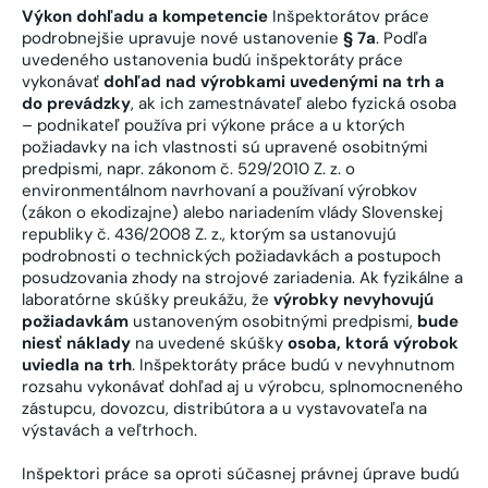
Výkon dohľadu a kompetencie
Inšpektorátov práce
podrobnejšie upravuje nové ustanovenie
§ 7a
. Podľa
uvedeného ustanovenia budú inšpektoráty práce
vykonávať
dohľad nad výrobkami uvedenými na trh a
do prevádzky
, ak ich zamestnávateľ alebo fyzická osoba
– podnikateľ používa pri výkone práce a u ktorých
požiadavky na ich vlastnosti sú upravené osobitnými
predpismi, napr. zákonom č. 529/2010 Z. z. o
environmentálnom navrhovaní a používaní výrobkov
(zákon o ekodizajne) alebo nariadením vlády Slovenskej
republiky č. 436/2008 Z. z., ktorým sa ustanovujú
podrobnosti o technických požiadavkách a postupoch
posudzovania zhody na strojové zariadenia. Ak fyzikálne a
laboratórne skúšky preukážu, že
výrobky nevyhovujú
požiadavkám
ustanoveným osobitnými predpismi,
bude
niesť náklady
na uvedené skúšky
osoba, ktorá výrobok
uviedla na trh
. Inšpektoráty práce budú v nevyhnutnom
rozsahu vykonávať dohľad aj u výrobcu, splnomocneného
zástupcu, dovozcu, distribútora a u vystavovateľa na
výstavách a veľtrhoch.
Inšpektori práce sa oproti súčasnej právnej úprave budú