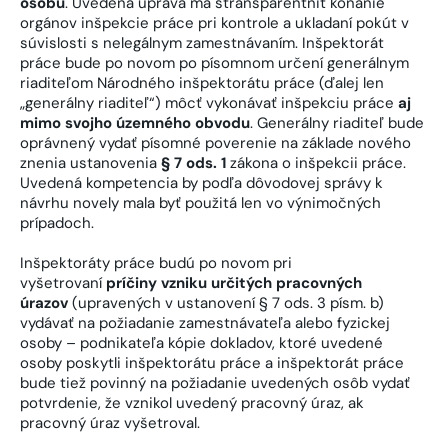
osobu
. Uvedená úprava má stransparentniť konanie
orgánov inšpekcie práce pri kontrole a ukladaní pokút v
súvislosti s nelegálnym zamestnávaním. Inšpektorát
práce bude po novom po písomnom určení generálnym
riaditeľom Národného inšpektorátu práce (ďalej len
„generálny riaditeľ“) môcť vykonávať inšpekciu práce
aj
mimo svojho územného obvodu
. Generálny riaditeľ bude
oprávnený vydať písomné poverenie na základe nového
znenia ustanovenia
§ 7 ods. 1
zákona o inšpekcii práce.
Uvedená kompetencia by podľa dôvodovej správy k
návrhu novely mala byť použitá len vo výnimočných
prípadoch.
Inšpektoráty práce budú po novom pri
vyšetrovaní
príčiny vzniku určitých pracovných
úrazov
(upravených v ustanovení § 7 ods. 3 písm. b)
vydávať na požiadanie zamestnávateľa alebo fyzickej
osoby – podnikateľa kópie dokladov, ktoré uvedené
osoby poskytli inšpektorátu práce a inšpektorát práce
bude tiež povinný na požiadanie uvedených osôb vydať
potvrdenie, že vznikol uvedený pracovný úraz, ak
pracovný úraz vyšetroval.