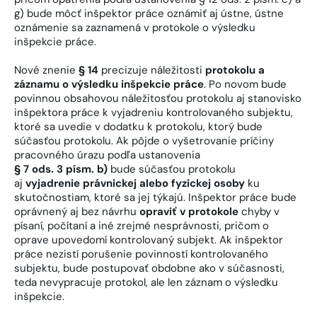
g) bude môcť inšpektor práce oznámiť aj ústne, ústne
oznámenie sa zaznamená v protokole o výsledku
inšpekcie práce.
Nové znenie
§ 14
precizuje náležitosti
protokolu a
záznamu o výsledku inšpekcie práce
. Po novom bude
povinnou obsahovou náležitosťou protokolu aj stanovisko
inšpektora práce k vyjadreniu kontrolovaného subjektu,
ktoré sa uvedie v dodatku k protokolu, ktorý bude
súčasťou protokolu. Ak pôjde o vyšetrovanie príčiny
pracovného úrazu podľa ustanovenia
§ 7 ods. 3 písm. b)
bude súčasťou protokolu
aj
vyjadrenie právnickej alebo fyzickej osoby
ku
skutočnostiam, ktoré sa jej týkajú. Inšpektor práce bude
oprávnený aj bez návrhu
opraviť v protokole
chyby v
písaní, počítaní a iné zrejmé nesprávnosti, pričom o
oprave upovedomí kontrolovaný subjekt. Ak inšpektor
práce nezistí porušenie povinností kontrolovaného
subjektu, bude postupovať obdobne ako v súčasnosti,
teda nevypracuje protokol, ale len záznam o výsledku
inšpekcie.