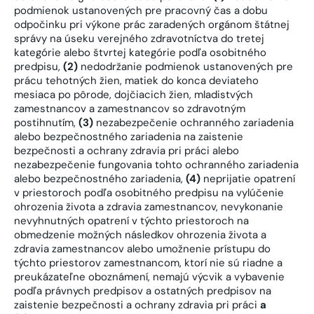
podmienok ustanovených pre pracovný čas a dobu
odpočinku pri výkone prác zaradených orgánom štátnej
správy na úseku verejného zdravotníctva do tretej
kategórie alebo štvrtej kategórie podľa osobitného
predpisu,
(2)
nedodržanie podmienok ustanovených pre
prácu tehotných žien, matiek do konca deviateho
mesiaca po pôrode, dojčiacich žien, mladistvých
zamestnancov a zamestnancov so zdravotným
postihnutím,
(3)
nezabezpečenie ochranného zariadenia
alebo bezpečnostného zariadenia na zaistenie
bezpečnosti a ochrany zdravia pri práci alebo
nezabezpečenie fungovania tohto ochranného zariadenia
alebo bezpečnostného zariadenia,
(4)
neprijatie opatrení
v priestoroch podľa osobitného predpisu na vylúčenie
ohrozenia života a zdravia zamestnancov, nevykonanie
nevyhnutných opatrení v týchto priestoroch na
obmedzenie možných následkov ohrozenia života a
zdravia zamestnancov alebo umožnenie prístupu do
týchto priestorov zamestnancom, ktorí nie sú riadne a
preukázateľne oboznámení, nemajú výcvik a vybavenie
podľa právnych predpisov a ostatných predpisov na
zaistenie bezpečnosti a ochrany zdravia pri práci
a