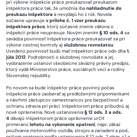
pri výkone inšpekcie práce preukazovať preukazom
inšpektora práce tak, že umožnia iba
nahliadnutie do
preukazu inšpektora
a nevydajú ho z rúk. Novela
súčasne upravuje
v prílohe č. 1 vzor preukazu
inšpektora práce
, ktorý súčasné znenie zákona o
inšpekcii práce neupravuje. Novým znením
§ 10 ods. 4
sa
zavádza povinnosť inšpektora práce preukazovať sa pri
výkone cestnej kontroly aj
služobnou rovnošatou
.
Uvedenú povinnosť budú mať inšpektori práce odo dňa
1.
júla 2012
. Podrobnosti o služobnej rovnošate a jej
vyobrazenie ustanoví všeobecne záväzný právny predpis,
ktorý vydá Ministerstvo práce, sociálnych vecí a rodiny
Slovenskej republiky.
Po novom sa bude inšpektor práce povinný počas
inšpekcie práce zaoberať aj predloženými pripomienkami
a návrhmi zástupcov zamestnancov pre bezpečnosť a
ochranu zdravia pri práci. Inšpektorom práce pribudnú aj
nové oprávnenia. Nové ustanovenia
§ 12 ods. 3 a ods.
4
dávajú inšpektorom práce oprávnenie určiť
primeranú
lehotu na vykonanie opatrení
, napr. zákaz
používania motorového vozidla, strojov a zariadení a pod.,
pričom opatrenia podľa ustanovenia § 12 ods. 2 písm. c) a