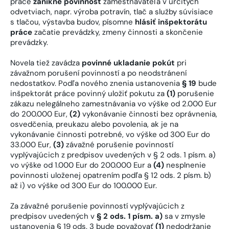
práce
zanikne povinnosť
zamestnávateľa v určitých
odvetviach, napr. výroba potravín, tlač a služby súvisiace
s tlačou, výstavba budov, písomne
hlásiť inšpektorátu
práce
začatie prevádzky, zmeny činnosti a skončenie
prevádzky.
Novela tiež zavádza
povinné ukladanie pokút
pri
závažnom porušení povinností a po neodstránení
nedostatkov. Podľa nového znenia ustanovenia
§ 19
bude
inšpektorát práce povinný uložiť pokutu za
(1)
porušenie
zákazu nelegálneho zamestnávania vo výške od 2.000 Eur
do 200.000 Eur,
(2)
vykonávanie činnosti bez oprávnenia,
osvedčenia, preukazu alebo povolenia, ak je na
vykonávanie činnosti potrebné, vo výške od 300 Eur do
33.000 Eur,
(3)
závažné porušenie povinností
vyplývajúcich z predpisov uvedených v § 2 ods. 1 písm. a)
vo výške od 1.000 Eur do 200.000 Eur a
(4)
nesplnenie
povinnosti uloženej opatrením podľa § 12 ods. 2 písm. b)
až i) vo výške od 300 Eur do 100.000 Eur.
Za závažné porušenie povinností vyplývajúcich z
predpisov uvedených v
§ 2 ods. 1 písm. a)
sa v zmysle
ustanovenia § 19 ods. 3 bude považovať
(1)
nedodržanie