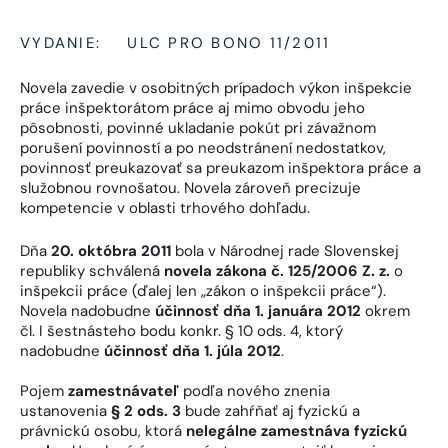
VYDANIE:
ULC PRO BONO 11/2011
Novela zavedie v osobitných prípadoch výkon inšpekcie
práce inšpektorátom práce aj mimo obvodu jeho
pôsobnosti, povinné ukladanie pokút pri závažnom
porušení povinností a po neodstránení nedostatkov,
povinnosť preukazovať sa preukazom inšpektora práce a
služobnou rovnošatou. Novela zároveň precizuje
kompetencie v oblasti trhového dohľadu.
Dňa
20. októbra 2011
bola v Národnej rade Slovenskej
republiky schválená
novela zákona č. 125/2006 Z. z.
o
inšpekcii práce (ďalej len „zákon o inšpekcii práce“).
Novela nadobudne
účinnosť dňa 1. januára 2012
okrem
čl. I šestnásteho bodu konkr. § 10 ods. 4, ktorý
nadobudne
účinnosť dňa 1. júla 2012
.
Pojem
zamestnávateľ
podľa nového znenia
ustanovenia
§ 2 ods. 3
bude zahŕňať aj fyzickú a
právnickú osobu, ktorá
nelegálne zamestnáva fyzickú