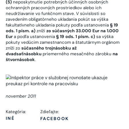
(5)
neposkytnutie potrebných účinných osobných
ochranných pracovných prostriedkov alebo ich
neudržiavanie vo funkčnom stave. V súvislosti so
zavedením obligatórneho ukladania pokút sa výška
fakultatívneho ukladania pokuty podľa ustanovenia
§ 19
ods. 1 písm. a)
zníži
zo súčasných 33.000 Eur
na 1.000
Eur
a podľa ustanovenia
§ 19 ods. 1 písm. c)
sa výška
pokuty vedúcim zamestnancom a štatutárnym orgánom
zníži zo
súčasného trojnásobku až
dvadsaťnásobku
priemerného mesačného zárobku
na
štvornásobok
.
november 2011
Kategória:
Zdieľajte:
INÉ
FACEBOOK