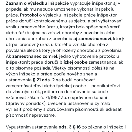
Záznam o výsledku inšpekcie
vypracuje inšpektor aj v
prípade, ak mu nebude umožnené vykonať inšpekciu
práce.
Protokol
o výsledku inšpekcie práce inšpektor
práce doručí kontrolovanému subjektu a pri vyšetrovaní
vzniku pracovného úrazu, ktorým bola spôsobená smrť
alebo ťažká ujma na zdraví, choroby z povolania alebo
ohrozenia chorobou z povolania
aj zamestnancovi
, ktorý
utrpel pracovný úraz, u ktorého vznikla choroba z
povolania alebo ktorý je ohrozený chorobou z povolania.
Ak
zamestnanec zomrel
, jedno vyhotovenie protokolu
inšpektorát práce
doručí blízkej osobe
zamestnanca, ak
o to písomne požiada. Všetky písomnosti dôležité na
výkon inšpekcie práce podľa nového znenia
ustanovenia
§ 21 ods. 2
sa budú doručovať
zamestnávateľovi alebo fyzickej osobe – podnikateľovi
do vlastných rúk, pričom na doručovanie sa bude
vzťahovať zákon č. 71/1967 Zb. o správnom konaní
(Správny poriadok). Uvedené ustanovenie by malo
vyriešiť problémy s doručovaním písomností, ak adresát
písomnosť neprevezme.
Vypustením ustanovenia
ods. 3 § 16
zo zákona o inšpekcii