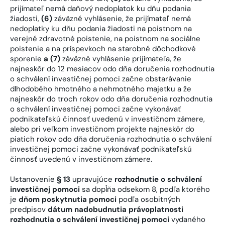
prijímateľ nemá daňový nedoplatok ku dňu podania
žiadosti,
(6)
záväzné vyhlásenie, že prijímateľ nemá
nedoplatky ku dňu podania žiadosti na poistnom na
verejné zdravotné poistenie, na poistnom na sociálne
poistenie a na príspevkoch na starobné dôchodkové
sporenie
a (7)
záväzné vyhlásenie prijímateľa, že
najneskôr do 12 mesiacov odo dňa doručenia rozhodnutia
o schválení investičnej pomoci začne obstarávanie
dlhodobého hmotného a nehmotného majetku a že
najneskôr do troch rokov odo dňa doručenia rozhodnutia
o schválení investičnej pomoci začne vykonávať
podnikateľskú činnosť uvedenú v investičnom zámere,
alebo pri veľkom investičnom projekte najneskôr do
piatich rokov odo dňa doručenia rozhodnutia o schválení
investičnej pomoci začne vykonávať podnikateľskú
činnosť uvedenú v investičnom zámere.
Ustanovenie
§ 13
upravujúce
rozhodnutie o schválení
investičnej pomoci
sa dopĺňa odsekom 8, podľa ktorého
je
dňom poskytnutia pomoci
podľa osobitných
predpisov
dátum nadobudnutia právoplatnosti
rozhodnutia o schválení investičnej pomoci
vydaného