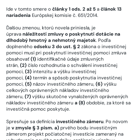
Ide v tomto smere o
články 1 ods. 2 až 5
a
článok 13
nariadenia
Európskej komisie č. 651/2014.
Ďalšou zmenou, ktorú novela priniesla, je
úprava
náležitostí zmluvy o poskytnutí dotácie na
dlhodobý hmotný a nehmotný majetok
. Podľa
doplneného
odseku 3 do ust. § 2
zákona o investičnej
pomoci musí pri poskytnutí investičnej pomoci zmluva
obsahovať
(1)
identifikačné údaje zmluvných
strán,
(2)
číslo rozhodnutia o schválení investičnej
pomoci,
(3)
intenzitu a výšku investičnej
pomoci,
(4)
termín a spôsob poskytnutia investičnej
pomoci,
(5)
názov investičného zámeru,
(6)
výšku
celkových oprávnených nákladov investičného
zámeru,
(7)
výšku skutočne vynaložených oprávnených
nákladov investičného zámeru
a (8)
obdobie, za ktoré sa
investičná pomoc poskytuje.
Spresňuje sa definícia
investičného zámeru
. Po novom
je
v zmysle § 3 písm. a)
prvého bodu investičným
zámerom projekt počiatočnej investície zameraný na