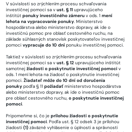
V súvislosti so zrýchlením procesu schvaľovania
investičnej pomoci sa v
ust. § 11
upravujúceho
inštitút
ponuky investičného zámeru
v ods. 1
mení
lehota na vypracovanie ponuky
. Ministerstvo
hospodárstva alebo ministerstvo dopravy, ak ide o
investičnú pomoc pre oblasť cestovného ruchu, na
základe súhlasných stanovísk poskytovateľov investičnej
pomoci
vypracuje do 10 dní
ponuku investičnej pomoci.
Taktiež v súvislosti so zrýchlením procesu schvaľovania
investičnej pomoci sa v
ust. § 12
upravujúceho inštitút
samotnej
žiadosti o poskytnutie investičnej pomoci
v
ods. 1 mení lehota na žiadosť o poskytnutie investičnej
pomoci.
Žiadateľ môže do 10 dní od doručenia
ponuky
podľa § 11
požiadať
ministerstvo hospodárstva
alebo ministerstvo dopravy, ak ide o investičnú pomoc
pre oblasť cestovného ruchu,
o poskytnutie investičnej
pomoci
.
Pripomeňme si, čo je
prílohou žiadosti o poskytnutie
investičnej pomoci
. Podľa ust. § 12 odsek 3 je prílohou
žiadosti
(1)
záväzné vyhlásenie o úplnosti a správnosti