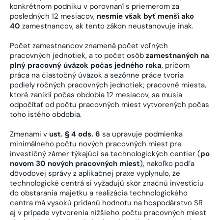
konkrétnom podniku v porovnaní s priemerom za
posledných 12 mesiacov,
nesmie však byť menší ako
40
zamestnancov, ak tento zákon neustanovuje inak.
Počet zamestnancov znamená počet voľných
pracovných jednotiek, a to počet osôb
zamestnaných na
plný pracovný úväzok počas jedného roka
, pričom
práca na čiastočný úväzok a sezónne práce tvoria
podiely ročných pracovných jednotiek; pracovné miesta,
ktoré zanikli počas obdobia 12 mesiacov, sa musia
odpočítať od počtu pracovných miest vytvorených počas
toho istého obdobia.
Zmenami v
ust. § 4 ods. 6
sa upravuje podmienka
minimálneho počtu nových pracovných miest pre
investičný zámer týkajúci sa technologických centier (
po
novom 30 nových pracovných miest
), nakoľko podľa
dôvodovej správy z aplikačnej praxe vyplynulo, že
technologické centrá si vyžadujú skôr značnú investíciu
do obstarania majetku a realizácia technologického
centra má vysokú pridanú hodnotu na hospodárstvo SR
aj v prípade vytvorenia nižšieho počtu pracovných miest