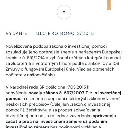
VYDANIE:
ULC PRO BONO 3/2015
Novelizovaná podoba zákona o investičnej pomoci
zosúlaďuje jeho doterajšie znenie s nariadením Európskej
komisie č. 651/2014 o vyhlásení určitých kategórií pomoci
za zlučiteľné s vnútorným trhom podľa článkov 107 a 108
Zmluvy o fungovaní Európskej únie. Viac sa o zmenách
dočítate v našom článku.
V Národnej rade SR došlo dňa 17.03.2015 k
schváleniu
novely zákona č. 567/2007 Z. z. o investičnej
pomoci
a o zmene a doplnení niektorých zákonov v znení
neskorších predpisov (ďalej len „zákon o investičnej
pomoci“). Zefektívňuje sa proces schvaľovania
investičnej pomoci, a to jednak zavedením
oprávnenia
začatia prác na investičnom zámere už podaním
investičného zámeru
bez povinnosti vydávania