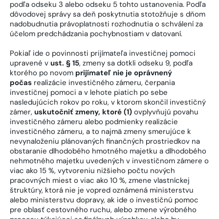
podľa odseku 3 alebo odseku 5 tohto ustanovenia. Podľa
dôvodovej správy sa deň poskytnutia stotožňuje s dňom
nadobudnutia právoplatnosti rozhodnutia o schválení za
účelom predchádzania pochybnostiam v datovaní.
Pokiaľ ide o povinnosti prijímateľa investičnej pomoci
upravené v
ust. § 15
, zmeny sa dotkli odseku 9, podľa
ktorého po novom
prijímateľ nie je oprávnený
počas
realizácie investičného zámeru, čerpania
investičnej pomoci a v lehote piatich po sebe
nasledujúcich rokov po roku, v ktorom skončil investičný
zámer,
uskutočniť zmeny, ktoré (1)
ovplyvňujú povahu
investičného zámeru alebo podmienky realizácie
investičného zámeru, a to najmä zmeny smerujúce k
nevynaloženiu plánovaných finančných prostriedkov na
obstaranie dlhodobého hmotného majetku a dlhodobého
nehmotného majetku uvedených v investičnom zámere o
viac ako 15 %, vytvoreniu nižšieho počtu nových
pracovných miest o viac ako 10 %, zmene vlastníckej
štruktúry, ktorá nie je vopred oznámená ministerstvu
alebo ministerstvu dopravy, ak ide o investičnú pomoc
pre oblasť cestovného ruchu, alebo zmene výrobného