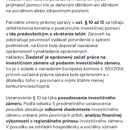
prijímateľ pomoci nie je daňovým dlžníkom ani dlžníkom
na sociálnom alebo zdravotnom poistení.
Parciálne zmeny právnej úpravy v
ust. § 10 až 12
sa týkajú
zefektívnenia konania o poskytnutie investičnej pomoci
a
ide predovšetkým o skrátenie lehôt
. Zároveň sa
odstraňuje povinnosť vydávať potvrdenie o splnení
podmienok, na ktoré bola doposiaľ naviazaná
oprávnenosť vynakladania oprávnených
nákladov.
Žiadateľ je oprávnený začať práce na
investičnom zámere už podaním investičného zámeru
,
čo je v súlade s nariadením Európskej komisie č. 651/2014,
pričom súčasná právna úprava bola sprísnením a v
dôsledku toho v porovnaní s inými štátmi menej
konkurencieschopná.
Ustanovenie § 10 sa týka
posudzovania investičného
zámeru
. Podľa odseku 5 predmetného ustanovenia
posudok obsahuje
odborné zhodnotenie
investičného
zámeru vrátane jeho povinných príloh,
analýzu finančnej
výkonnosti
a
regionálneho prínosu
investičného zámeru.
V posudku sa zohľadní hospodársky a sociálny význam