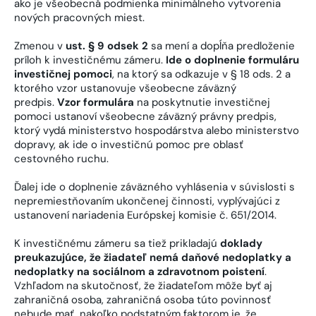
ako je všeobecná podmienka minimálneho vytvorenia
nových pracovných miest.
Zmenou v
ust. § 9 odsek 2
sa mení a dopĺňa predloženie
príloh k investičnému zámeru.
Ide o doplnenie formuláru
investičnej pomoci
, na ktorý sa odkazuje v § 18 ods. 2 a
ktorého vzor ustanovuje všeobecne záväzný
predpis.
Vzor formulára
na poskytnutie investičnej
pomoci ustanoví všeobecne záväzný právny predpis,
ktorý vydá ministerstvo hospodárstva alebo ministerstvo
dopravy, ak ide o investičnú pomoc pre oblasť
cestovného ruchu.
Ďalej ide o doplnenie záväzného vyhlásenia v súvislosti s
nepremiestňovaním ukončenej činnosti, vyplývajúci z
ustanovení nariadenia Európskej komisie č. 651/2014.
K investičnému zámeru sa tiež prikladajú
doklady
preukazujúce, že žiadateľ nemá daňové nedoplatky a
nedoplatky na sociálnom a zdravotnom poistení
.
Vzhľadom na skutočnosť, že žiadateľom môže byť aj
zahraničná osoba, zahraničná osoba túto povinnosť
nebude mať, nakoľko podstatným faktorom je, že