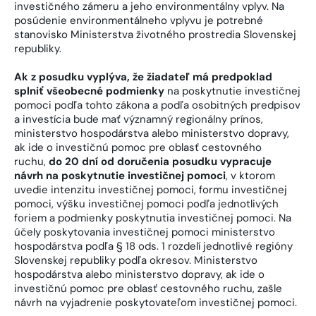
investičného zámeru a jeho environmentálny vplyv. Na
posúdenie environmentálneho vplyvu je potrebné
stanovisko Ministerstva životného prostredia Slovenskej
republiky.
Ak z posudku vyplýva, že žiadateľ má predpoklad
splniť všeobecné podmienky
na poskytnutie investičnej
pomoci podľa tohto zákona a podľa osobitných predpisov
a investícia bude mať významný regionálny prínos,
ministerstvo hospodárstva alebo ministerstvo dopravy,
ak ide o investičnú pomoc pre oblasť cestovného
ruchu,
do 20 dní od doručenia posudku vypracuje
návrh na poskytnutie investičnej pomoci
, v ktorom
uvedie intenzitu investičnej pomoci, formu investičnej
pomoci, výšku investičnej pomoci podľa jednotlivých
foriem a podmienky poskytnutia investičnej pomoci. Na
účely poskytovania investičnej pomoci ministerstvo
hospodárstva podľa § 18 ods. 1 rozdelí jednotlivé regióny
Slovenskej republiky podľa okresov. Ministerstvo
hospodárstva alebo ministerstvo dopravy, ak ide o
investičnú pomoc pre oblasť cestovného ruchu, zašle
návrh na vyjadrenie poskytovateľom investičnej pomoci.