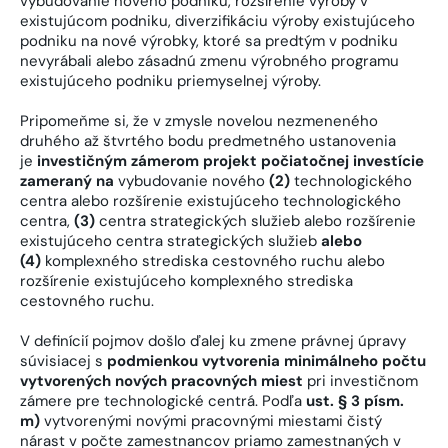
vybudovanie nového podniku, rozšírenie výroby v
existujúcom podniku, diverzifikáciu výroby existujúceho
podniku na nové výrobky, ktoré sa predtým v podniku
nevyrábali alebo zásadnú zmenu výrobného programu
existujúceho podniku priemyselnej výroby.
Pripomeňme si, že v zmysle novelou nezmeneného
druhého až štvrtého bodu predmetného ustanovenia
je
investičným zámerom projekt počiatočnej investície
zameraný na
vybudovanie nového
(2)
technologického
centra alebo rozšírenie existujúceho technologického
centra,
(3)
centra strategických služieb alebo rozšírenie
existujúceho centra strategických služieb
alebo
(4)
komplexného strediska cestovného ruchu alebo
rozšírenie existujúceho komplexného strediska
cestovného ruchu.
V definícií pojmov došlo ďalej ku zmene právnej úpravy
súvisiacej s
podmienkou vytvorenia minimálneho počtu
vytvorených nových pracovných miest
pri investičnom
zámere pre technologické centrá. Podľa
ust. § 3 písm.
m)
vytvorenými novými pracovnými miestami čistý
nárast v počte zamestnancov priamo zamestnaných v