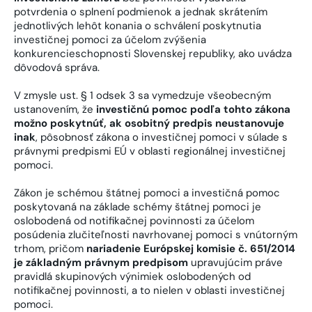
potvrdenia o splnení podmienok a jednak skrátením
jednotlivých lehôt konania o schválení poskytnutia
investičnej pomoci za účelom zvýšenia
konkurencieschopnosti Slovenskej republiky, ako uvádza
dôvodová správa.
V zmysle ust. § 1 odsek 3 sa vymedzuje všeobecným
ustanovením, že
investičnú pomoc podľa tohto zákona
možno poskytnúť, ak osobitný predpis neustanovuje
inak
, pôsobnosť zákona o investičnej pomoci v súlade s
právnymi predpismi EÚ v oblasti regionálnej investičnej
pomoci.
Zákon je schémou štátnej pomoci a investičná pomoc
poskytovaná na základe schémy štátnej pomoci je
oslobodená od notifikačnej povinnosti za účelom
posúdenia zlučiteľnosti navrhovanej pomoci s vnútorným
trhom, pričom
nariadenie Európskej komisie č. 651/2014
je základným právnym predpisom
upravujúcim práve
pravidlá skupinových výnimiek oslobodených od
notifikačnej povinnosti, a to nielen v oblasti investičnej
pomoci.