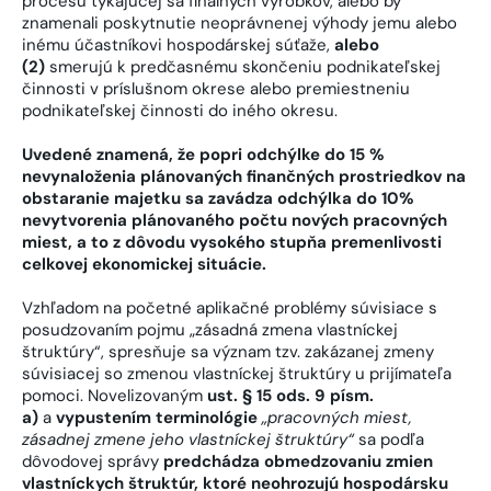
procesu týkajúcej sa finálnych výrobkov, alebo by
znamenali poskytnutie neoprávnenej výhody jemu alebo
inému účastníkovi hospodárskej súťaže,
alebo
(2)
smerujú k predčasnému skončeniu podnikateľskej
činnosti v príslušnom okrese alebo premiestneniu
podnikateľskej činnosti do iného okresu.
Uvedené znamená, že popri odchýlke do 15 %
nevynaloženia plánovaných finančných prostriedkov na
obstaranie majetku sa zavádza odchýlka do 10%
nevytvorenia plánovaného počtu nových pracovných
miest, a to z dôvodu vysokého stupňa premenlivosti
celkovej ekonomickej situácie.
Vzhľadom na početné aplikačné problémy súvisiace s
posudzovaním pojmu „zásadná zmena vlastníckej
štruktúry“, spresňuje sa význam tzv. zakázanej zmeny
súvisiacej so zmenou vlastníckej štruktúry u prijímateľa
pomoci. Novelizovaným
ust. § 15 ods. 9 písm.
a)
a
vypustením terminológie
„pracovných miest,
zásadnej zmene jeho vlastníckej štruktúry“
sa podľa
dôvodovej správy
predchádza obmedzovaniu zmien
vlastníckych štruktúr, ktoré neohrozujú hospodársku