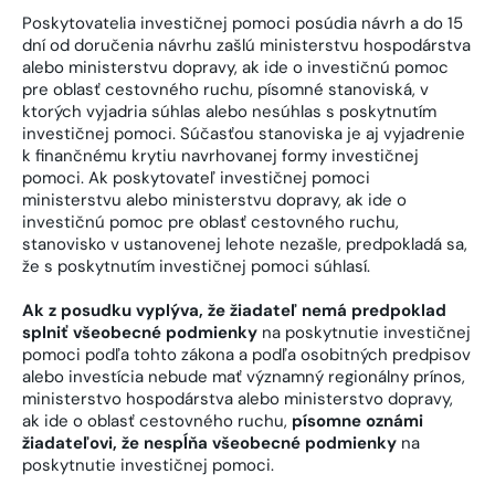
Poskytovatelia investičnej pomoci posúdia návrh a do 15
dní od doručenia návrhu zašlú ministerstvu hospodárstva
alebo ministerstvu dopravy, ak ide o investičnú pomoc
pre oblasť cestovného ruchu, písomné stanoviská, v
ktorých vyjadria súhlas alebo nesúhlas s poskytnutím
investičnej pomoci. Súčasťou stanoviska je aj vyjadrenie
k finančnému krytiu navrhovanej formy investičnej
pomoci. Ak poskytovateľ investičnej pomoci
ministerstvu alebo ministerstvu dopravy, ak ide o
investičnú pomoc pre oblasť cestovného ruchu,
stanovisko v ustanovenej lehote nezašle, predpokladá sa,
že s poskytnutím investičnej pomoci súhlasí.
Ak z posudku vyplýva, že žiadateľ nemá predpoklad
splniť všeobecné podmienky
na poskytnutie investičnej
pomoci podľa tohto zákona a podľa osobitných predpisov
alebo investícia nebude mať významný regionálny prínos,
ministerstvo hospodárstva alebo ministerstvo dopravy,
ak ide o oblasť cestovného ruchu,
písomne oznámi
žiadateľovi, že nespĺňa všeobecné podmienky
na
poskytnutie investičnej pomoci.