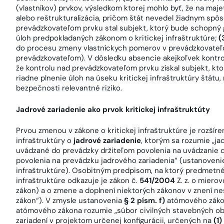
(vlastníkov) prvkov, výsledkom ktorej mohlo byť, že na maj
alebo reštrukturalizácia, pričom štát nevedel žiadnym spô
prevádzkovateľom prvku stal subjekt, ktorý bude schopný 
úloh predpokladaných zákonom o kritickej infraštruktúre;
(
do procesu zmeny vlastníckych pomerov v prevádzkovateľo
prevádzkovateľom). V dôsledku absencie akejkoľvek kontro
že kontrolu nad prevádzkovateľom prvku získal subjekt, kt
riadne plnenie úloh na úseku kritickej infraštruktúry štátu
bezpečnosti relevantné riziko.
Jadrové zariadenie ako prvok kritickej infraštruktúty
Prvou zmenou v zákone o kritickej infraštruktúre je rozšír
infraštruktúry o
jadrové zariadenie
, ktorým sa rozumie „j
uvádzané do prevádzky držiteľom povolenia na uvádzanie 
povolenia na prevádzku jadrového zariadenia“ (ustanoven
infraštruktúre). Osobitným predpisom, na ktorý predmetn
infraštruktúre odkazuje je zákon č.
541/2004
Z. z. o miero
zákon) a o zmene a doplnení niektorých zákonov v znení ne
zákon“). V zmysle ustanovenia
§ 2 písm. f)
atómového zákona
atómového zákona rozumie „súbor civilných stavebných o
zariadení v projektom určenej konfigurácii, určených na
(1)