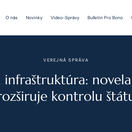
O nás
Novinky
Video-Správy
Bulletin Pro Bono
Public Private Partnership
VEREJNÁ SPRÁVA
Riešenie sporov
á infraštruktúra: novel
Fúzie a akvizície
Právo obchodných spoločností
rozširuje kontrolu štát
Právo hospodárskej súťaže