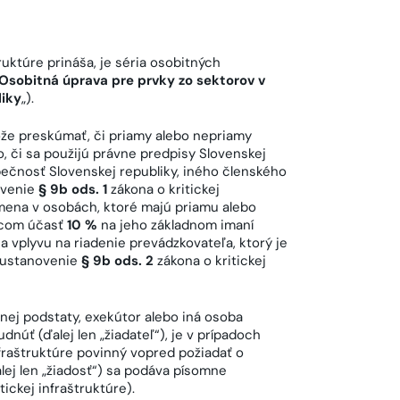
ruktúre prináša, je séria osobitných
Osobitná úprava pre prvky zo sektorov v
liky
„).
môže preskúmať, či priamy alebo nepriamy
, či sa použijú právne predpisy Slovenskej
ečnosť Slovenskej republiky, iného členského
ovenie
§ 9b ods. 1
zákona o kritickej
mena v osobách, ktoré majú priamu alebo
úcom účasť
10 %
na jeho základnom imaní
 vplyvu na riadenie prevádzkovateľa, ktorý je
(ustanovenie
§ 9b ods. 2
zákona o kritickej
rznej podstaty, exekútor alebo iná osoba
núť (ďalej len „žiadateľ“), je v prípadoch
nfraštruktúre povinný vopred požiadať o
ej len „žiadosť“) sa podáva písomne
tickej infraštruktúre).