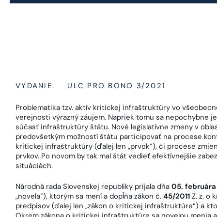
VYDANIE:
ULC PRO BONO 3/2021
Problematika tzv. aktív kritickej infraštruktúry vo všeobe
verejnosti výrazný záujem. Napriek tomu sa nepochybne je
súčasť infraštruktúry štátu. Nové legislatívne zmeny v oblast
predovšetkým možností štátu participovať na procese kont
kritickej infraštruktúry (ďalej len „prvok“), či procese zm
prvkov. Po novom by tak mal štát vedieť efektívnejšie zab
situáciách.
Národná rada Slovenskej republiky prijala dňa
05. február
„novela“), ktorým sa mení a dopĺňa zákon č.
45/2011
Z. z. o 
predpisov (ďalej len „zákon o kritickej infraštruktúre“) a k
Okrem zákona o kritickej infraštruktúre sa novelou menia a