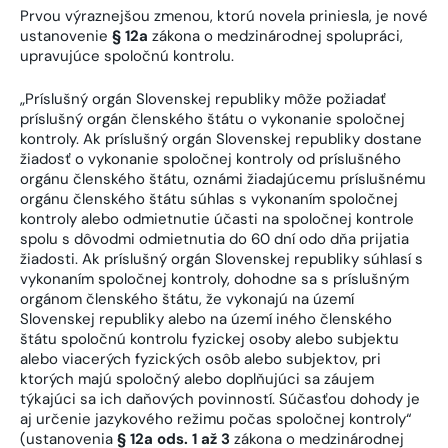
Prvou výraznejšou zmenou, ktorú novela priniesla, je nové
ustanovenie
§ 12a
zákona o medzinárodnej spolupráci,
upravujúce spoločnú kontrolu.
„Príslušný orgán Slovenskej republiky môže požiadať
príslušný orgán členského štátu o vykonanie spoločnej
kontroly. Ak príslušný orgán Slovenskej republiky dostane
žiadosť o vykonanie spoločnej kontroly od príslušného
orgánu členského štátu, oznámi žiadajúcemu príslušnému
orgánu členského štátu súhlas s vykonaním spoločnej
kontroly alebo odmietnutie účasti na spoločnej kontrole
spolu s dôvodmi odmietnutia do 60 dní odo dňa prijatia
žiadosti. Ak príslušný orgán Slovenskej republiky súhlasí s
vykonaním spoločnej kontroly, dohodne sa s príslušným
orgánom členského štátu, že vykonajú na území
Slovenskej republiky alebo na území iného členského
štátu spoločnú kontrolu fyzickej osoby alebo subjektu
alebo viacerých fyzických osôb alebo subjektov, pri
ktorých majú spoločný alebo doplňujúci sa záujem
týkajúci sa ich daňových povinností. Súčasťou dohody je
aj určenie jazykového režimu počas spoločnej kontroly“
(ustanovenia
§ 12a ods. 1 až 3
zákona o medzinárodnej