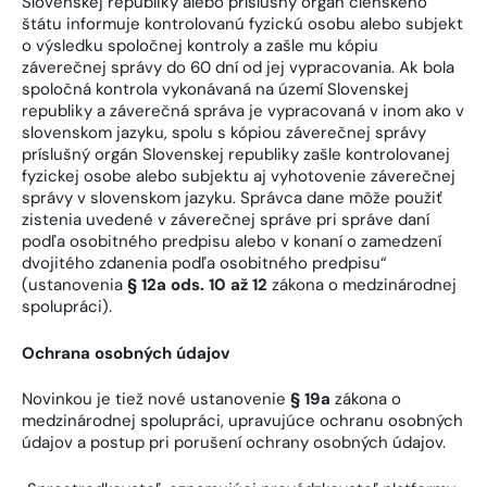
Slovenskej republiky alebo príslušný orgán členského
štátu informuje kontrolovanú fyzickú osobu alebo subjekt
o výsledku spoločnej kontroly a zašle mu kópiu
záverečnej správy do 60 dní od jej vypracovania. Ak bola
spoločná kontrola vykonávaná na území Slovenskej
republiky a záverečná správa je vypracovaná v inom ako v
slovenskom jazyku, spolu s kópiou záverečnej správy
príslušný orgán Slovenskej republiky zašle kontrolovanej
fyzickej osobe alebo subjektu aj vyhotovenie záverečnej
správy v slovenskom jazyku. Správca dane môže použiť
zistenia uvedené v záverečnej správe pri správe daní
podľa osobitného predpisu alebo v konaní o zamedzení
dvojitého zdanenia podľa osobitného predpisu“
(ustanovenia
§ 12a ods. 10 až 12
zákona o medzinárodnej
spolupráci).
Ochrana osobných údajov
Novinkou je tiež nové ustanovenie
§ 19a
zákona o
medzinárodnej spolupráci, upravujúce ochranu osobných
údajov a postup pri porušení ochrany osobných údajov.