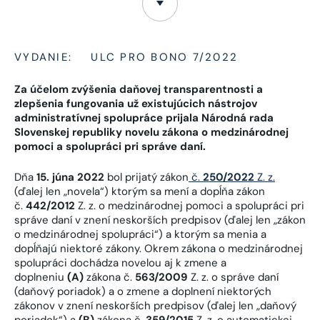
VYDANIE:
ULC PRO BONO 7/2022
Za účelom zvýšenia daňovej transparentnosti a
zlepšenia fungovania už existujúcich nástrojov
administratívnej spolupráce prijala Národná rada
Slovenskej republiky novelu zákona o medzinárodnej
pomoci a spolupráci pri správe daní.
Dňa
15. júna 2022
bol prijatý zákon
č.
250/2022
Z. z.
(ďalej len „novela“) ktorým sa mení a dopĺňa zákon
č.
442/2012
Z. z. o medzinárodnej pomoci a spolupráci pri
správe daní v znení neskorších predpisov (ďalej len „zákon
o medzinárodnej spolupráci“) a ktorým sa menia a
dopĺňajú niektoré zákony. Okrem zákona o medzinárodnej
spolupráci dochádza novelou aj k zmene a
doplneniu
(A)
zákona č.
563/2009
Z. z. o správe daní
(daňový poriadok) a o zmene a doplnení niektorých
zákonov v znení neskorších predpisov (ďalej len „daňový
poriadok“) a
(B)
zákona č.
359/2015
Z. z. o automatickej