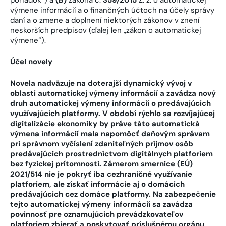
výmene informácií a o finančných účtoch na účely správy
daní a o zmene a doplnení niektorých zákonov v znení
neskorších predpisov (ďalej len „zákon o automatickej
výmene“).
Účel novely
Novela nadväzuje na doterajší dynamický vývoj v
oblasti automatickej výmeny informácií a zavádza nový
druh automatickej výmeny informácií o predávajúcich
využívajúcich platformy. V období rýchlo sa rozvíjajúcej
digitalizácie ekonomiky by práve táto automatická
výmena informácií mala napomôcť daňovým správam
pri správnom vyčíslení zdaniteľných príjmov osôb
predávajúcich prostredníctvom digitálnych platforiem
bez fyzickej prítomnosti. Zámerom smernice (EÚ)
2021/514 nie je pokryť iba cezhraničné využívanie
platforiem, ale získať informácie aj o domácich
predávajúcich cez domáce platformy. Na zabezpečenie
tejto automatickej výmeny informácií sa zavádza
povinnosť pre oznamujúcich prevádzkovateľov
platforiem zbierať a poskytovať príslušnému orgánu