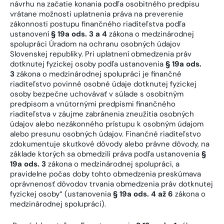
návrhu na začatie konania podľa osobitného predpisu
vrátane možnosti uplatnenia práva na preverenie
zákonnosti postupu finančného riaditeľstva podľa
ustanovení
§ 19a ods. 3 a 4
zákona o medzinárodnej
spolupráci Úradom na ochranu osobných údajov
Slovenskej republiky. Pri uplatnení obmedzenia práv
dotknutej fyzickej osoby podľa ustanovenia
§ 19a ods.
3
zákona o medzinárodnej spolupráci je finančné
riaditeľstvo povinné osobné údaje dotknutej fyzickej
osoby bezpečne uchovávať v súlade s osobitným
predpisom a vnútornými predpismi finančného
riaditeľstva v záujme zabránenia zneužitia osobných
údajov alebo nezákonného prístupu k osobným údajom
alebo presunu osobných údajov. Finančné riaditeľstvo
zdokumentuje skutkové dôvody alebo právne dôvody, na
základe ktorých sa obmedzili práva podľa ustanovenia
§
19a ods. 3
zákona o medzinárodnej spolupráci, a
pravidelne počas doby tohto obmedzenia preskúmava
oprávnenosť dôvodov trvania obmedzenia práv dotknutej
fyzickej osoby“ (ustanovenia
§ 19a ods. 4 až 6
zákona o
medzinárodnej spolupráci).