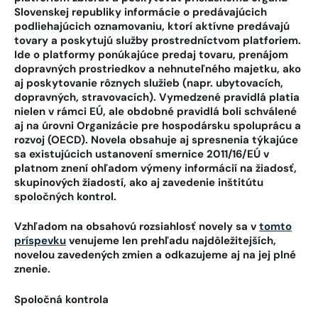
Slovenskej republiky informácie o predávajúcich
podliehajúcich oznamovaniu, ktorí aktívne predávajú
tovary a poskytujú služby prostredníctvom platforiem.
Ide o platformy
ponúkajúce predaj tovaru, prenájom
dopravných prostriedkov a nehnuteľného majetku, ako
aj poskytovanie rôznych služieb (napr. ubytovacích,
dopravných, stravovacích). Vymedzené pravidlá platia
nielen v rámci EÚ, ale obdobné pravidlá boli schválené
aj na úrovni Organizácie pre hospodársku spoluprácu a
rozvoj (OECD). Novela obsahuje aj spresnenia týkajúce
sa existujúcich ustanovení smernice 2011/16/EÚ v
platnom znení ohľadom výmeny informácií na žiadosť,
skupinových žiadostí, ako aj zavedenie inštitútu
spoločných kontrol.
Vzhľadom na obsahovú rozsiahlosť novely sa v
tomto
príspevku
venujeme len prehľadu najdôležitejších,
novelou zavedených zmien a odkazujeme aj na jej plné
znenie.
Spoločná kontrola