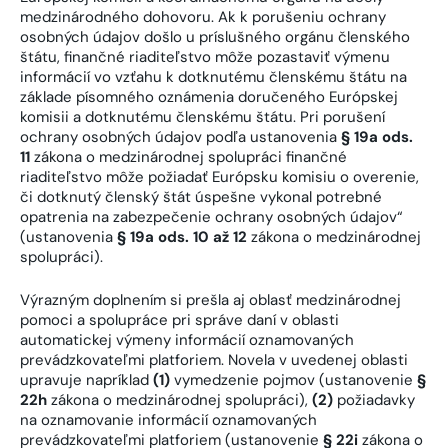
medzinárodného dohovoru. Ak k porušeniu ochrany
osobných údajov došlo u príslušného orgánu členského
štátu, finančné riaditeľstvo môže pozastaviť výmenu
informácií vo vzťahu k dotknutému členskému štátu na
základe písomného oznámenia doručeného Európskej
komisii a dotknutému členskému štátu. Pri porušení
ochrany osobných údajov podľa ustanovenia
§ 19a ods.
11
zákona o medzinárodnej spolupráci finančné
riaditeľstvo môže požiadať Európsku komisiu o overenie,
či dotknutý členský štát úspešne vykonal potrebné
opatrenia na zabezpečenie ochrany osobných údajov“
(ustanovenia
§ 19a ods. 10 až 12
zákona o medzinárodnej
spolupráci).
Výrazným doplnením si prešla aj oblasť medzinárodnej
pomoci a spolupráce pri správe daní v oblasti
automatickej výmeny informácií oznamovaných
prevádzkovateľmi platforiem. Novela v uvedenej oblasti
upravuje napríklad
(1)
vymedzenie pojmov (ustanovenie
§
22h
zákona o medzinárodnej spolupráci),
(2)
požiadavky
na oznamovanie informácií oznamovaných
prevádzkovateľmi platforiem (ustanovenie
§ 22i
zákona o