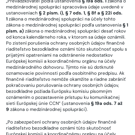
„Prevádzkovateľ podľa ustanovenia
§ 19a ods. 1
zákona o
medzinárodnej spolupráci spracováva údaje uvedené v
ustanoveniach
§ 2 písm. i), § 7 ods. 1, § 8f a § 22i ods.
1
zákona o medzinárodnej spolupráci na účely tohto
zákona o medzinárodnej spolupráci podľa ustanovenia
§ 1
písm. a)
zákona o medzinárodnej spolupráci desať rokov
od konca kalendárneho roka, v ktorom sa údaje oznámili.
Po zistení porušenia ochrany osobných údajov finančné
riaditeľstvo bezodkladne oznámi túto skutočnosť spolu s
prijatými opatreniami na odstránenie nedostatkov
Európskej komisii a koordinačnému orgánu na účely
medzinárodného dohovoru. Týmto nie sú dotknuté
oznamovacie povinnosti podľa osobitného predpisu. Ak
finančné riaditeľstvo nemôže okamžite a riadne zabrániť
pokračovaniu porušovania ochrany osobných údajov,
bezodkladne požiada Európsku komisiu písomným
oznámením o pozastavenie prístupu ku komunikačnej
sieti Európskej únie CCN“ (ustanovenia
§ 19a ods. 7 až
9
zákona o medzinárodnej spolupráci).
„Po zabezpečení ochrany osobných údajov finančné
riaditeľstvo bezodkladne oznámi túto skutočnosť
Európskej komisii a koordinačnému orgánu na účely