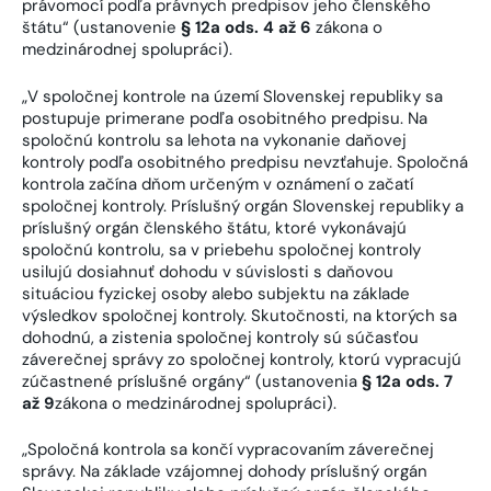
právomocí podľa právnych predpisov jeho členského
štátu“ (ustanovenie
§ 12a ods. 4 až 6
zákona o
medzinárodnej spolupráci).
„V spoločnej kontrole na území Slovenskej republiky sa
postupuje primerane podľa osobitného predpisu. Na
spoločnú kontrolu sa lehota na vykonanie daňovej
kontroly podľa osobitného predpisu nevzťahuje. Spoločná
kontrola začína dňom určeným v oznámení o začatí
spoločnej kontroly. Príslušný orgán Slovenskej republiky a
príslušný orgán členského štátu, ktoré vykonávajú
spoločnú kontrolu, sa v priebehu spoločnej kontroly
usilujú dosiahnuť dohodu v súvislosti s daňovou
situáciou fyzickej osoby alebo subjektu na základe
výsledkov spoločnej kontroly. Skutočnosti, na ktorých sa
dohodnú, a zistenia spoločnej kontroly sú súčasťou
záverečnej správy zo spoločnej kontroly, ktorú vypracujú
zúčastnené príslušné orgány“ (ustanovenia
§ 12a ods. 7
až 9
zákona o medzinárodnej spolupráci).
„Spoločná kontrola sa končí vypracovaním záverečnej
správy. Na základe vzájomnej dohody príslušný orgán