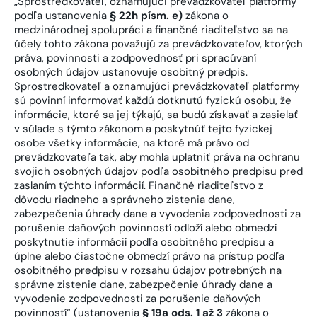
„Sprostredkovateľ, oznamujúci prevádzkovateľ platformy
podľa ustanovenia
§ 22h písm. e)
zákona o
medzinárodnej spolupráci a finančné riaditeľstvo sa na
účely tohto zákona považujú za prevádzkovateľov, ktorých
práva, povinnosti a zodpovednosť pri spracúvaní
osobných údajov ustanovuje osobitný predpis.
Sprostredkovateľ a oznamujúci prevádzkovateľ platformy
sú povinní informovať každú dotknutú fyzickú osobu, že
informácie, ktoré sa jej týkajú, sa budú získavať a zasielať
v súlade s týmto zákonom a poskytnúť tejto fyzickej
osobe všetky informácie, na ktoré má právo od
prevádzkovateľa tak, aby mohla uplatniť práva na ochranu
svojich osobných údajov podľa osobitného predpisu pred
zaslaním týchto informácií. Finančné riaditeľstvo z
dôvodu riadneho a správneho zistenia dane,
zabezpečenia úhrady dane a vyvodenia zodpovednosti za
porušenie daňových povinností odloží alebo obmedzí
poskytnutie informácií podľa osobitného predpisu a
úplne alebo čiastočne obmedzí právo na prístup podľa
osobitného predpisu v rozsahu údajov potrebných na
správne zistenie dane, zabezpečenie úhrady dane a
vyvodenie zodpovednosti za porušenie daňových
povinností“ (ustanovenia
§ 19a ods. 1 až 3
zákona o