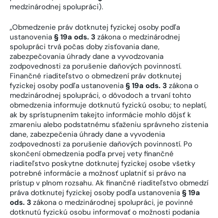
medzinárodnej spolupráci).
„Obmedzenie práv dotknutej fyzickej osoby podľa
ustanovenia
§ 19a ods. 3
zákona o medzinárodnej
spolupráci trvá počas doby zisťovania dane,
zabezpečovania úhrady dane a vyvodzovania
zodpovednosti za porušenie daňových povinností.
Finančné riaditeľstvo o obmedzení práv dotknutej
fyzickej osoby podľa ustanovenia
§ 19a ods. 3
zákona o
medzinárodnej spolupráci, o dôvodoch a trvaní tohto
obmedzenia informuje dotknutú fyzickú osobu; to neplatí,
ak by sprístupnením takejto informácie mohlo dôjsť k
zmareniu alebo podstatnému sťaženiu správneho zistenia
dane, zabezpečenia úhrady dane a vyvodenia
zodpovednosti za porušenie daňových povinností. Po
skončení obmedzenia podľa prvej vety finančné
riaditeľstvo poskytne dotknutej fyzickej osobe všetky
potrebné informácie a možnosť uplatniť si právo na
prístup v plnom rozsahu. Ak finančné riaditeľstvo obmedzí
práva dotknutej fyzickej osoby podľa ustanovenia
§ 19a
ods. 3
zákona o medzinárodnej spolupráci, je povinné
dotknutú fyzickú osobu informovať o možnosti podania