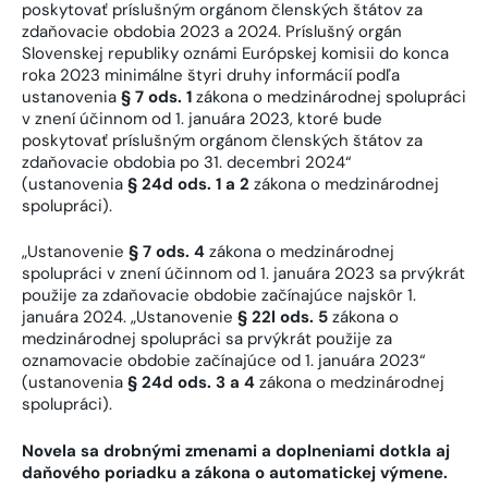
poskytovať príslušným orgánom členských štátov za
zdaňovacie obdobia 2023 a 2024. Príslušný orgán
Slovenskej republiky oznámi Európskej komisii do konca
roka 2023 minimálne štyri druhy informácií podľa
ustanovenia
§ 7 ods. 1
zákona o medzinárodnej spolupráci
v znení účinnom od 1. januára 2023, ktoré bude
poskytovať príslušným orgánom členských štátov za
zdaňovacie obdobia po 31. decembri 2024“
(ustanovenia
§ 24d ods. 1 a 2
zákona o medzinárodnej
spolupráci).
„Ustanovenie
§ 7 ods. 4
zákona o medzinárodnej
spolupráci v znení účinnom od 1. januára 2023 sa prvýkrát
použije za zdaňovacie obdobie začínajúce najskôr 1.
januára 2024. „Ustanovenie
§ 22l ods. 5
zákona o
medzinárodnej spolupráci sa prvýkrát použije za
oznamovacie obdobie začínajúce od 1. januára 2023“
(ustanovenia
§ 24d ods. 3 a 4
zákona o medzinárodnej
spolupráci).
Novela sa drobnými zmenami a doplneniami dotkla aj
daňového poriadku a zákona o automatickej výmene.