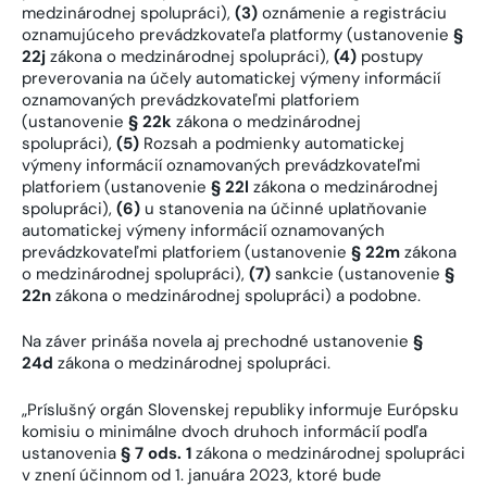
medzinárodnej spolupráci),
(3)
oznámenie a registráciu
oznamujúceho prevádzkovateľa platformy (ustanovenie
§
22j
zákona o medzinárodnej spolupráci),
(4)
postupy
preverovania na účely automatickej výmeny informácií
oznamovaných prevádzkovateľmi platforiem
(ustanovenie
§ 22k
zákona o medzinárodnej
spolupráci),
(5)
Rozsah a podmienky automatickej
výmeny informácií oznamovaných prevádzkovateľmi
platforiem (ustanovenie
§ 22l
zákona o medzinárodnej
spolupráci),
(6)
u stanovenia na účinné uplatňovanie
automatickej výmeny informácií oznamovaných
prevádzkovateľmi platforiem (ustanovenie
§ 22m
zákona
o medzinárodnej spolupráci),
(7)
sankcie (ustanovenie
§
22n
zákona o medzinárodnej spolupráci) a podobne.
Na záver prináša novela aj prechodné ustanovenie
§
24d
zákona o medzinárodnej spolupráci.
„Príslušný orgán Slovenskej republiky informuje Európsku
komisiu o minimálne dvoch druhoch informácií podľa
ustanovenia
§ 7 ods. 1
zákona o medzinárodnej spolupráci
v znení účinnom od 1. januára 2023, ktoré bude