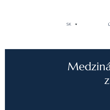
SK
Medziná
z