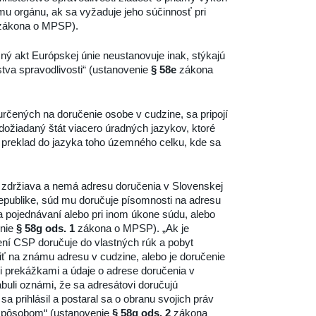
ému orgánu, ak sa vyžaduje jeho súčinnosť pri
ákona o MPSP).
 akt Európskej únie neustanovuje inak, stýkajú
tva spravodlivosti“ (ustanovenie
§ 58e
zákona
rčených na doručenie osobe v cudzine, sa pripojí
ožiadaný štát viacero úradných jazykov, ktoré
ý preklad do jazyka toho územného celku, kde sa
 zdržiava a nemá adresu doručenia v Slovenskej
 republike, súd mu doručuje písomnosti na adresu
a pojednávaní alebo pri inom úkone súdu, alebo
enie
§ 58g ods. 1
zákona o MPSP). „Ak je
ení CSP doručuje do vlastných rúk a pobyt
iť na známu adresu v cudzine, alebo je doručenie
i prekážkami a údaje o adrese doručenia v
abuli oznámi, že sa adresátovi doručujú
a prihlásil a postaral sa o obranu svojich práv
 spôsobom“ (ustanovenie
§ 58g ods. 2
zákona