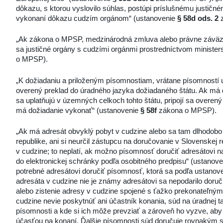
dôkazu, s ktorou vyslovilo súhlas, postúpi príslušnému justičn
vykonaní dôkazu cudzím orgánom“ (ustanovenie
§ 58d ods. 2
z
„Ak zákona o MPSP, medzinárodná zmluva alebo právne záväzný
sa justičné orgány s cudzími orgánmi prostredníctvom ministers
o MPSP).
„K dožiadaniu a priloženým písomnostiam, vrátane písomností u
overený preklad do úradného jazyka dožiadaného štátu. Ak má d
sa uplatňujú v územných celkoch tohto štátu, pripojí sa overen
má dožiadanie vykonať“ (ustanovenie
§ 58f
zákona o MPSP).
„Ak má adresát obvyklý pobyt v cudzine alebo sa tam dlhodobo
republike, ani si neurčil zástupcu na doručovanie v Slovenskej
v cudzine; to neplatí, ak možno písomnosť doručiť adresátovi n
do elektronickej schránky podľa osobitného predpisu“ (ustanov
potrebné adresátovi doručiť písomnosť, ktorá sa podľa ustanov
adresáta v cudzine nie je známy adresátovi sa nepodarilo doruč
alebo zistenie adresy v cudzine spojené s ťažko prekonateľným
cudzine nevie poskytnúť ani účastník konania, súd na úradnej t
písomnosti a kde si ich môže prevziať a zároveň ho vyzve, aby s
účasťou na konaní. Ďalšie písomnosti súd doručuje rovnakým