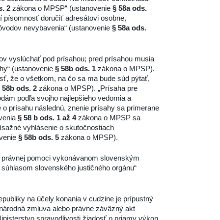
s. 2
zákona o MPSP“ (ustanovenie
§ 58a ods.
 písomnosť doručiť adresátovi osobne,
dôvodov nevybavenia“ (ustanovenie
§ 58a ods.
kov vyslúchať pod prísahou; pred prísahou musia
ahy“ (ustanovenie
§ 58b ods. 1
zákona o MPSP).
sť, že o všetkom, na čo sa ma bude súd pýtať,
 58b ods. 2
zákona o MPSP). „Prísaha pre
odám podľa svojho najlepšieho vedomia a
o prísahu následnú, znenie prísahy sa primerane
venia
§ 58 b ods. 1 až 4
zákona o MPSP sa
prísažné vyhlásenie o skutočnostiach
ovenie
§ 58b ods. 5
zákona o MPSP).
ne právnej pomoci vykonávanom slovenským
 súhlasom slovenského justičného orgánu“
bliky na účely konania v cudzine je prípustný
inárodná zmluva alebo právne záväzný akt
isterstvo spravodlivosti žiadosť o priamy výkon