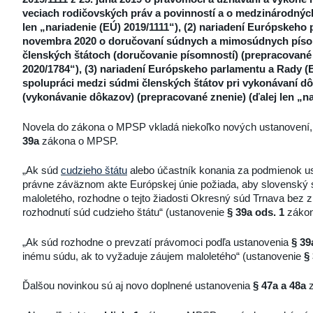
veciach rodičovských práv a povinností a o medzinárodných
len „nariadenie (EÚ) 2019/1111“), (2) nariadení Európskeho
novembra 2020 o doručovaní súdnych a mimosúdnych písom
členských štátoch (doručovanie písomností) (prepracované z
2020/1784“), (3) nariadení Európskeho parlamentu a Rady (
spolupráci medzi súdmi členských štátov pri vykonávaní 
(vykonávanie dôkazov) (prepracované znenie) (ďalej len „na
Novela do zákona o MPSP vkladá niekoľko nových ustanovení,
39a
zákona o MPSP.
„Ak súd
cudzieho štátu
alebo účastník konania za podmienok u
právne záväznom akte Európskej únie požiada, aby slovenský sú
maloletého, rozhodne o tejto žiadosti Okresný súd Trnava bez 
rozhodnutí súd cudzieho štátu“ (ustanovenie
§ 39a ods. 1
zákon
„Ak súd rozhodne o prevzatí právomoci podľa ustanovenia
§ 39
inému súdu, ak to vyžaduje záujem maloletého“ (ustanovenie
§
Ďalšou novinkou sú aj novo doplnené ustanovenia
§ 47a a 48a
z