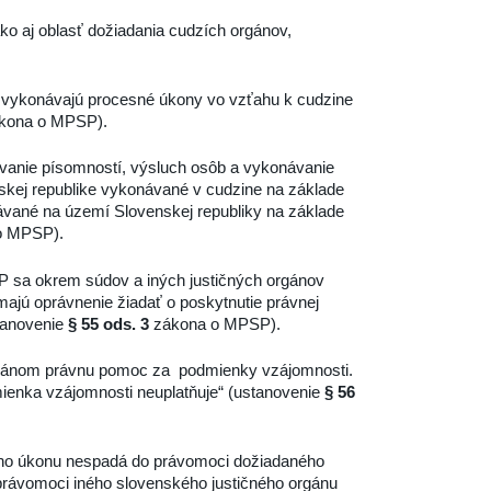
ko aj oblasť dožiadania cudzích orgánov,
 vykonávajú procesné úkony vo vzťahu k cudzine
kona o MPSP).
anie písomností, výsluch osôb a vykonávanie
skej republike vykonávané v cudzine na základe
ávané na území Slovenskej republiky na základe
o MPSP).
sa okrem súdov a iných justičných orgánov
majú oprávnenie žiadať o poskytnutie právnej
tanovenie
§ 55 ods. 3
zákona o MPSP).
orgánom právnu pomoc za podmienky vzájomnosti.
ienka vzájomnosti neuplatňuje“ (ustanovenie
§ 56
o úkonu nespadá do právomoci dožiadaného
 právomoci iného slovenského justičného orgánu