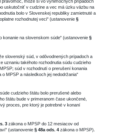
právomoc, môže si vo výnimočných prípadoch
bo uskutočniť v cudzine a vec má úzku väzbu na
hodnutia bolo v Slovenskej republiky zamietnuté a
platne rozhodnutej veci“ (ustanovenie
§
ehalo konanie na slovenskom súde“ (ustanovenie
§
 môže slovenský súd, v odôvodnených prípadoch a
že uznaniu takéhoto rozhodnutia súdu cudzieho
MPSP; súd v rozhodnutí o prerušení konania
 o MPSP a následkoch jej nedodržania“
súde cudzieho štátu bolo prerušené alebo
ho štátu bude v primeranom čase ukončené,
ý proces, pre ktorý je potrebné v konaní
s. 3
zákona o MPSP do 12 mesiacov od
taví“ (ustanovenie
§ 48a ods. 4
zákona o MPSP).