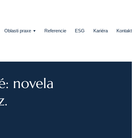
Oblasti praxe
Referencie
ESG
Kariéra
Kontakt
: novela
Vymáhanie pohľadávok a konkurzné právo
z.
Štátna pomoc, investičné stimuly a projektové financovanie
Európske právo
Právo duševného vlastníctva
Green-field a brown-field projekty