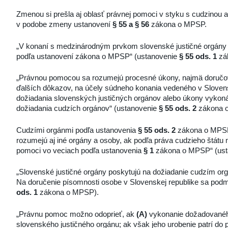
Zmenou si prešla aj oblasť právnej pomoci v styku s cudzinou a
v podobe zmeny ustanovení
§ 55 a § 56
zákona o MPSP.
„V konaní s medzinárodným prvkom slovenské justičné orgány
podľa ustanovení zákona o MPSP“ (ustanovenie
§ 55 ods. 1
zá
„Právnou pomocou sa rozumejú procesné úkony, najmä doručov
ďalších dôkazov, na účely súdneho konania vedeného v Sloven
dožiadania slovenských justičných orgánov alebo úkony vykon
dožiadania cudzích orgánov“ (ustanovenie
§ 55 ods. 2
zákona 
Cudzími orgánmi podľa ustanovenia
§ 55 ods. 2
zákona o MPSP 
rozumejú aj iné orgány a osoby, ak podľa práva cudzieho štátu 
pomoci vo veciach podľa ustanovenia
§ 1
zákona o MPSP“ (us
„Slovenské justičné orgány poskytujú na dožiadanie cudzím 
Na doručenie písomnosti osobe v Slovenskej republike sa podm
ods. 1
zákona o MPSP).
„Právnu pomoc možno odoprieť, ak
(A)
vykonanie dožadovanéh
slovenského justičného orgánu; ak však jeho urobenie patrí do