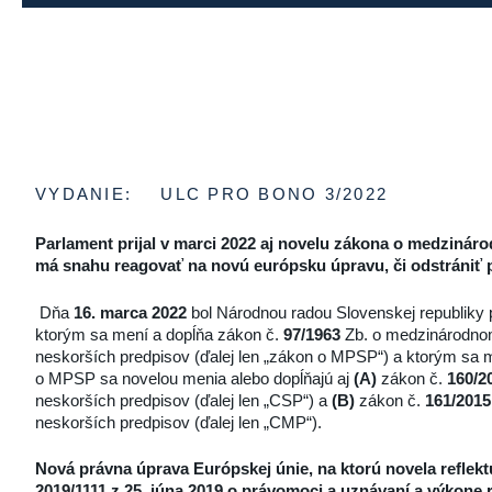
VYDANIE:
ULC PRO BONO 3/2022
Parlament prijal v marci 2022 aj novelu zákona o medzin
má snahu reagovať na novú európsku úpravu, či odstrániť p
Dňa
16. marca 2022
bol Národnou radou Slovenskej republiky 
ktorým sa mení a dopĺňa zákon č.
97/1963
Zb. o medzinárodno
neskorších predpisov (ďalej len „zákon o MPSP“) a ktorým sa 
o MPSP sa novelou menia alebo dopĺňajú aj
(A)
zákon č.
160/2
neskorších predpisov (ďalej len „CSP“) a
(B)
zákon č.
161/2015
neskorších predpisov (ďalej len „CMP“).
Nová právna úprava Európskej únie, na ktorú novela reflektu
2019/1111 z 25. júna 2019 o právomoci a uznávaní a výkone