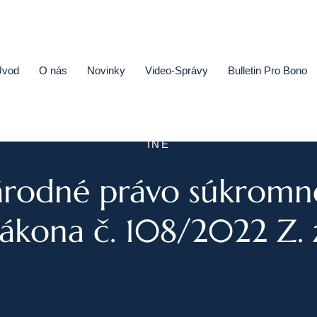
Úvod
O nás
Novinky
Video-Správy
Bulletin Pro Bono
INÉ
rodné právo súkromné
Public Private Partnership
ákona č. 108/2022 Z. 
Riešenie sporov
Fúzie a akvizície
Právo obchodných spoločností
Právo hospodárskej súťaže