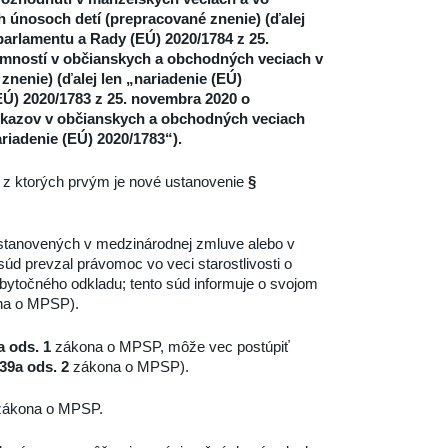
 únosoch detí (prepracované znenie) (ďalej
 parlamentu a Rady (EÚ) 2020/1784 z 25.
ností v občianskych a obchodných veciach v
nenie) (ďalej len „nariadenie (EÚ)
EÚ) 2020/1783 z 25. novembra 2020 o
dôkazov v občianskych a obchodných veciach
riadenie (EÚ) 2020/1783“).
 z ktorých prvým je nové ustanovenie
§
stanovených v medzinárodnej zmluve alebo v
d prevzal právomoc vo veci starostlivosti o
zbytočného odkladu; tento súd informuje o svojom
a o MPSP).
a ods. 1
zákona o MPSP, môže vec postúpiť
 39a ods. 2
zákona o MPSP).
ákona o MPSP.