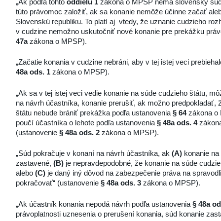
„Ak podľa tohto
oddielu 1
zákona o MPSP nemá slovenský súd 
túto právomoc založiť, ak sa konanie nemôže účinne začať ale
Slovenskú republiku. To platí aj vtedy, že uznanie cudzieho roz
v cudzine nemožno uskutočniť nové konanie pre prekážku právo
47a
zákona o MPSP).
„Začatie konania v cudzine nebráni, aby v tej istej veci prebi
48a ods. 1
zákona o MPSP).
„Ak sa v tej istej veci vedie konanie na súde cudzieho štátu,
na návrh účastníka, konanie prerušiť, ak možno predpokladať, 
štátu nebude brániť prekážka podľa ustanovenia
§ 64
zákona o 
poučí účastníka o lehote podľa ustanovenia
§ 48a ods. 4
zákona
(ustanovenie
§ 48a ods. 2
zákona o MPSP).
„Súd pokračuje v konaní na návrh účastníka, ak
(A)
konanie na 
zastavené,
(B)
je nepravdepodobné, že konanie na súde cudzie
alebo
(C)
je daný iný dôvod na zabezpečenie práva na spravodliv
pokračovať“ (ustanovenie
§ 48a ods. 3
zákona o MPSP).
„Ak účastník konania nepodá návrh podľa ustanovenia
§ 48a od
právoplatnosti uznesenia o prerušení konania, súd konanie zas