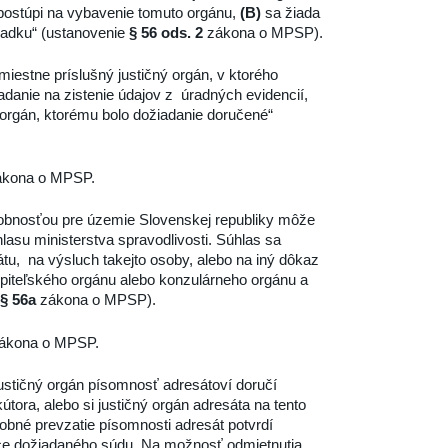
postúpi na vybavenie tomuto orgánu,
(B)
sa žiada
iadku“ (ustanovenie
§ 56 ods. 2
zákona o MPSP).
estne príslušný justičný orgán, v ktorého
anie na zistenie údajov z úradných evidencií,
 orgán, ktorému bolo dožiadanie doručené“
kona o MPSP.
sobnosťou pre územie Slovenskej republiky môže
lasu ministerstva spravodlivosti. Súhlas sa
tu, na výsluch takejto osoby, alebo na iný dôkaz
tupiteľského orgánu alebo konzulárneho orgánu a
§ 56a
zákona o MPSP).
ákona o MPSP.
ustičný orgán písomnosť adresátoví doručí
ora, alebo si justičný orgán adresáta na tento
né prevzatie písomnosti adresát potvrdí
ce dožiadaného súdu. Na možnosť odmietnutia