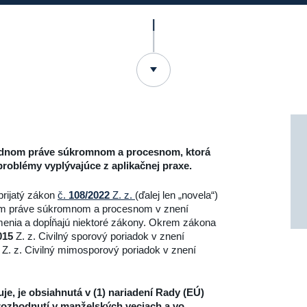
árodnom práve súkromnom a procesnom, ktorá
roblémy vyplývajúce z aplikačnej praxe.
prijatý zákon
č.
108/2022
Z. z.
(ďalej len „novela“)
m práve súkromnom a procesnom v znení
menia a dopĺňajú niektoré zákony. Okrem zákona
015
Z. z. Civilný sporový poriadok v znení
Z. z. Civilný mimosporový poriadok v znení
je, je obsiahnutá v (1) nariadení Rady (EÚ)
 rozhodnutí v manželských veciach a vo