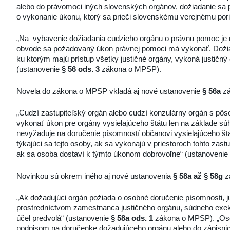
alebo do právomoci iných slovenských orgánov, dožiadanie sa 
o vykonanie úkonu, ktorý sa prieči slovenskému verejnému por
„Na vybavenie dožiadania cudzieho orgánu o právnu pomoc je mi
obvode sa požadovaný úkon právnej pomoci má vykonať. Dožiad
ku ktorým majú prístup všetky justičné orgány, vykoná justičný
(ustanovenie
§ 56 ods. 3
zákona o MPSP).
Novela do zákona o MPSP vkladá aj nové ustanovenie
§ 56a
zá
„Cudzí zastupiteľský orgán alebo cudzí konzulárny orgán s pô
vykonať úkon pre orgány vysielajúceho štátu len na základe súh
nevyžaduje na doručenie písomností občanovi vysielajúceho štá
týkajúci sa tejto osoby, ak sa vykonajú v priestoroch tohto zas
ak sa osoba dostaví k týmto úkonom dobrovoľne“ (ustanovenie
Novinkou sú okrem iného aj nové ustanovenia
§ 58a až § 58g
z
„Ak dožadujúci orgán požiada o osobné doručenie písomnosti, j
prostredníctvom zamestnanca justičného orgánu, súdneho exekút
účel predvolá“ (ustanovenie
§ 58a ods. 1
zákona o MPSP). „Osob
podpisom na doručenke dožadujúceho orgánu alebo do zápisni