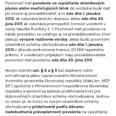
Povinnosť mať
povolenie na vypúšťanie skleníkových
plynov alebo znečisťujúcich látok
do ovzdušia bude mať
po novom aj prevádzkovateľ, a to
odo dňa 1. januára
2012
, ak vykonáva leteckú dopravu, alebo
odo dňa 30.
júna 2011
, ak vykonáva priemyselné činnosti uvedené v
novej tabuľke B prílohy č. 1. Povinnosť mať povolenie na
každú prevádzku sa vzťahuje aj na prevádzkovateľov, ktorí
plánujú
výrazné rozšírenie výroby
, alebo budú povinnými
účastníkmi schémy obchodovania
odo dňa 1. januára
2013
z dôvodu prekročenia hranice 20 MW tepelného
príkonu. V uvedených prípadoch majú prevádzkovatelia
povinnosť mať povolenie
odo dňa 30. júna 2011
.
Novým znením
ust. § 8 a § 9
bol doplnený režim
schvaľovania plánu vypracovaného Ministerstvom
životného prostredia Slovenskej republiky (ďalej len „MŽP
SR“) spoločne s Ministerstvom hospodárstva Slovenskej
republiky a spresnil sa spôsob prideľovania kvót pre
dobrovoľných účastníkov schémy obchodovania. Jednou
zo zmien je, že kvóty sú novým účastníkom schémy
obchodovania
prideľované podľa dátumu
nadobudnutia právoplatnosti povolenia
na vypúšťanie