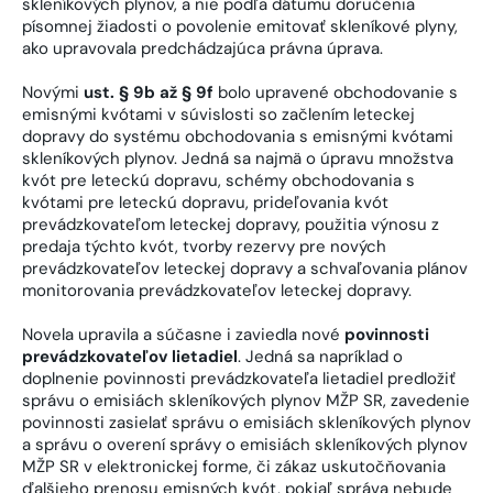
skleníkových plynov, a nie podľa dátumu doručenia
písomnej žiadosti o povolenie emitovať skleníkové plyny,
ako upravovala predchádzajúca právna úprava.
Novými
ust. § 9b až § 9f
bolo upravené obchodovanie s
emisnými kvótami v súvislosti so začlením leteckej
dopravy do systému obchodovania s emisnými kvótami
skleníkových plynov. Jedná sa najmä o úpravu množstva
kvót pre leteckú dopravu, schémy obchodovania s
kvótami pre leteckú dopravu, prideľovania kvót
prevádzkovateľom leteckej dopravy, použitia výnosu z
predaja týchto kvót, tvorby rezervy pre nových
prevádzkovateľov leteckej dopravy a schvaľovania plánov
monitorovania prevádzkovateľov leteckej dopravy.
Novela upravila a súčasne i zaviedla nové
povinnosti
prevádzkovateľov lietadiel
. Jedná sa napríklad o
doplnenie povinnosti prevádzkovateľa lietadiel predložiť
správu o emisiách skleníkových plynov MŽP SR, zavedenie
povinnosti zasielať správu o emisiách skleníkových plynov
a správu o overení správy o emisiách skleníkových plynov
MŽP SR v elektronickej forme, či zákaz uskutočňovania
ďalšieho prenosu emisných kvót, pokiaľ správa nebude