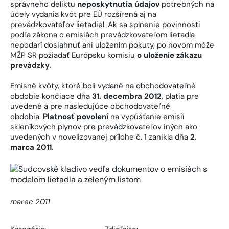
správneho deliktu
neposkytnutia údajov
potrebných na
účely vydania kvót pre EÚ rozšírená aj na
prevádzkovateľov lietadiel. Ak sa splnenie povinnosti
podľa zákona o emisiách prevádzkovateľom lietadla
nepodarí dosiahnuť ani uložením pokuty, po novom môže
MŽP SR požiadať Európsku komisiu
o uloženie zákazu
prevádzky
.
Emisné kvóty, ktoré boli vydané na obchodovateľné
obdobie končiace dňa
31. decembra 2012
, platia pre
uvedené a pre nasledujúce obchodovateľné
obdobia.
Platnosť povolení
na vypúšťanie emisií
skleníkových plynov pre prevádzkovateľov iných ako
uvedených v novelizovanej prílohe č. 1 zanikla dňa
2.
marca 2011
.
marec 2011