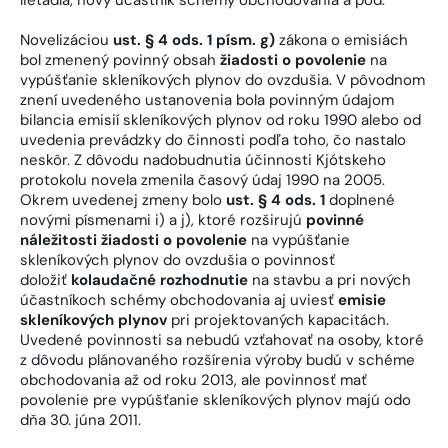
Novelizáciou
ust. § 4 ods. 1 písm. g)
zákona o emisiách
bol zmenený povinný obsah
žiadosti o povolenie
na
vypúšťanie skleníkových plynov do ovzdušia. V pôvodnom
znení uvedeného ustanovenia bola povinným údajom
bilancia emisií skleníkových plynov od roku 1990 alebo od
uvedenia prevádzky do činnosti podľa toho, čo nastalo
neskôr. Z dôvodu nadobudnutia účinnosti Kjótskeho
protokolu novela zmenila časový údaj 1990 na 2005.
Okrem uvedenej zmeny bolo
ust. § 4 ods. 1
doplnené
novými písmenami i) a j), ktoré rozširujú
povinné
náležitosti žiadosti o povolenie
na vypúšťanie
skleníkových plynov do ovzdušia o povinnosť
doložiť
kolaudačné rozhodnutie
na stavbu a pri nových
účastníkoch schémy obchodovania aj uviesť
emisie
skleníkových plynov
pri projektovaných kapacitách.
Uvedené povinnosti sa nebudú vzťahovať na osoby, ktoré
z dôvodu plánovaného rozšírenia výroby budú v schéme
obchodovania až od roku 2013, ale povinnosť mať
povolenie pre vypúšťanie skleníkových plynov majú odo
dňa 30. júna 2011.