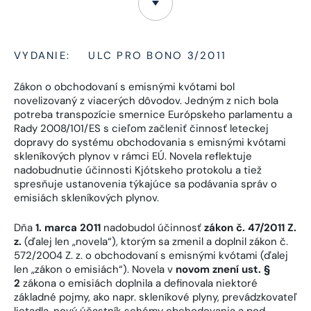
VYDANIE:
ULC PRO BONO 3/2011
Zákon o obchodovaní s emisnými kvótami bol
novelizovaný z viacerých dôvodov. Jedným z nich bola
potreba transpozície smernice Európskeho parlamentu a
Rady 2008/101/ES s cieľom začleniť činnosť leteckej
dopravy do systému obchodovania s emisnými kvótami
skleníkových plynov v rámci EÚ. Novela reflektuje
nadobudnutie účinnosti Kjótskeho protokolu a tiež
spresňuje ustanovenia týkajúce sa podávania správ o
emisiách skleníkových plynov.
Dňa
1. marca 2011
nadobudol účinnosť
zákon č. 47/2011 Z.
z.
(ďalej len „novela“), ktorým sa zmenil a doplnil zákon č.
572/2004 Z. z. o obchodovaní s emisnými kvótami (ďalej
len „zákon o emisiách“). Novela v
novom znení ust. §
2
zákona o emisiách doplnila a definovala niektoré
základné pojmy, ako napr. skleníkové plyny, prevádzkovateľ
lietadla, nový účastník schémy obchodovania a pod.