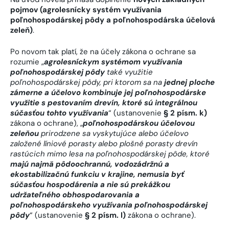
pojmov
(agrolesnícky systém využívania
poľnohospodárskej pôdy a poľnohospodárska účelová
zeleň)
.
Po novom tak platí, že na účely zákona o ochrane sa
rozumie „
agrolesníckym systémom využívania
poľnohospodárskej pôdy
také využitie
poľnohospodárskej pôdy, pri ktorom sa
na
jednej ploche
zámerne a účelovo kombinuje jej poľnohospodárske
využitie s pestovaním drevín, ktoré sú integrálnou
súčasťou tohto využívania
“ (ustanovenie
§ 2 písm. k)
zákona o ochrane), „
poľnohospodárskou účelovou
zeleňou
prirodzene sa vyskytujúce alebo účelovo
založené líniové porasty alebo plošné porasty drevín
rastúcich mimo lesa na poľnohospodárskej pôde, ktoré
majú najmä pôdoochrannú, vodozádržnú a
ekostabilizačnú funkciu v krajine, nemusia byť
súčasťou hospodárenia a nie sú prekážkou
udržateľného obhospodarovania a
poľnohospodárskeho využívania poľnohospodárskej
pôdy
“ (ustanovenie
§ 2 písm. l)
zákona o ochrane).