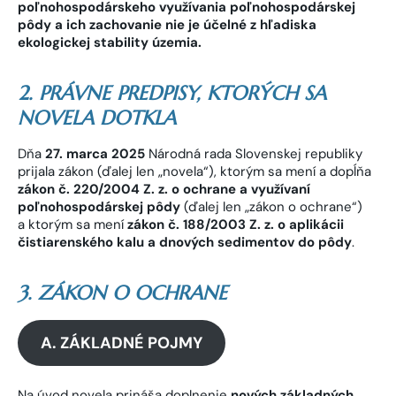
poľnohospodárskeho využívania poľnohospodárskej
pôdy a ich zachovanie nie je účelné z hľadiska
ekologickej stability územia.
2. PRÁVNE PREDPISY, KTORÝCH SA
NOVELA DOTKLA
Dňa
27. marca 2025
Národná rada Slovenskej republiky
prijala zákon (ďalej len „novela“), ktorým sa mení a dopĺňa
zákon č. 220/2004 Z. z. o ochrane a využívaní
poľnohospodárskej pôdy
(ďalej len „zákon o ochrane“)
a ktorým sa mení
zákon č.
188/2003 Z. z. o aplikácii
čistiarenského kalu a dnových sedimentov do pôdy
.
3. ZÁKON O OCHRANE
A. ZÁKLADNÉ POJMY
Na úvod novela prináša doplnenie
nových
základných