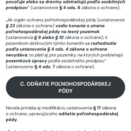
povoľuje alebo sa dreviny odstraňujú podľa osobitných
predpisov
“ (ustanovenie
§ 4 ods. 6
zákona o ochrane).
„
Ak orgán ochrany poľnohospodárskej pôdy (ustanovenie
§ 23
zákona o ochrane)
vedie konanie o zmene
poľnohospodárskej pôdy na lesný pozemok
(ustanovenia
§ 9 alebo § 10
zákona o ochrane), k
pozemkom dotknutým týmto konaním sa
rozhodnutie
podľa ustanovenia § 4 ods. 4 zákona o ochrane
nevydáva
; to platí aj pre pozemky, na ktorých prebiehajú
pozemkové úpravy
podľa osobitného predpisu
“
(ustanovenie
§ 4 ods. 7
zákona o ochrane).
C. ODŇATIE POĽNOHOSPODÁRSKEJ
PÔDY
Novela prináša aj modifikáciu ustanovenia
§ 17
zákona
o ochrane, upravujúceho
odňatie poľnohospodárskej
pôdy
.