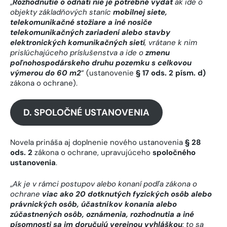
„
Rozhodnutie o odňatí nie je potrebné vydať
ak ide o
objekty základňových staníc
mobilnej siete,
telekomunikačné stožiare a iné nosiče
telekomunikačných zariadení alebo stavby
elektronických komunikačných sietí
, vrátane k nim
prislúchajúceho príslušenstva a ide o
zmenu
poľnohospodárskeho druhu pozemku s celkovou
výmerou do 60 m2
“ (ustanovenie
§ 17 ods. 2 písm. d)
zákona o ochrane).
D. SPOLOČNÉ USTANOVENIA
Novela prináša aj doplnenie nového ustanovenia
§ 28
ods. 2
zákona o ochrane, upravujúceho
spoločného
ustanovenia
.
„
Ak je v rámci postupov alebo konaní podľa zákona o
ochrane
viac ako 20 dotknutých fyzických osôb alebo
právnických osôb, účastníkov konania alebo
zúčastnených osôb, oznámenia, rozhodnutia a iné
písomnosti sa im doručujú verejnou vyhláškou
; to sa