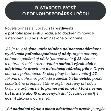
B. STAROSTLIVOSŤ
O POĽNOHOSPODÁRSKU PÔDU
Novela prináša aj úpravu
starostlivosti
o poľnohospodársku pôdu
, a to doplnením nových
ustanovení
§ 3 ods. 4 až 7
zákona o ochrane.
„
Ak je to v
záujme udržateľného poľnohospodárskeho
využívania poľnohospodárskej pôdy
, orgán ochrany
poľnohospodárskej pôdy (ustanovenie
§ 23
zákona
o ochrane) môže rozhodnutím
nariadiť výrub alebo
odstránenie drevín na poľnohospodárskej pôde
.
Orgán
ochrany poľnohospodárskej pôdy (ustanovenie
§ 23
zákona o ochrane) požiada o
záväzné stanovisko
podľa
osobitného predpisu štátny orgán ochrany prírody a
krajiny a
určí mu na to primeranú lehotu, ktorá nesmie
byť kratšia ako 15 pracovných dní
“ (ustanovenie
§ 3
ods. 4
zákona o ochrane).
„
Pri
nariadení výrubu alebo odstránenia drevín
je orgán