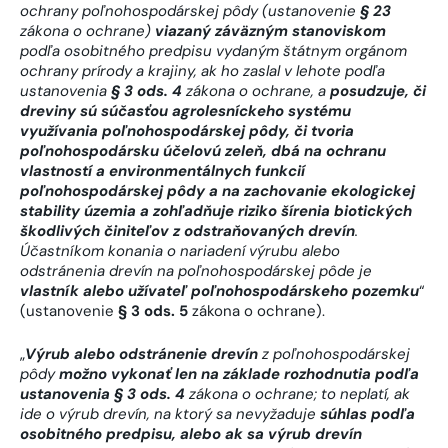
ochrany poľnohospodárskej pôdy (ustanovenie
§ 23
zákona o ochrane)
viazaný záväzným stanoviskom
podľa osobitného predpisu vydaným štátnym orgánom
ochrany prírody a krajiny, ak ho zaslal v lehote podľa
ustanovenia
§ 3 ods. 4
zákona o ochrane, a
posudzuje, či
dreviny sú súčasťou agrolesníckeho systému
využívania poľnohospodárskej pôdy, či tvoria
poľnohospodársku účelovú zeleň, dbá na ochranu
vlastností a environmentálnych funkcií
poľnohospodárskej pôdy a na zachovanie ekologickej
stability územia a zohľadňuje riziko šírenia biotických
škodlivých činiteľov z odstraňovaných drevín
.
Účastníkom konania o nariadení výrubu alebo
odstránenia drevín na poľnohospodárskej pôde je
vlastník alebo užívateľ poľnohospodárskeho pozemku
“
(ustanovenie
§ 3 ods. 5
zákona o ochrane).
„
Výrub alebo odstránenie drevín
z poľnohospodárskej
pôdy
možno vykonať len na základe rozhodnutia podľa
ustanovenia § 3 ods. 4
zákona o ochrane; to neplatí, ak
ide o výrub drevín, na ktorý sa nevyžaduje
súhlas podľa
osobitného predpisu, alebo ak sa výrub drevín