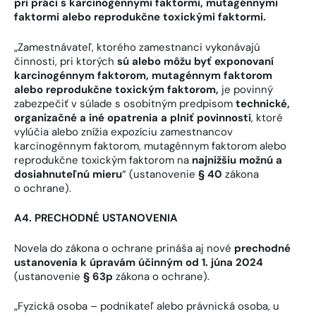
pri práci s karcinogénnymi faktormi, mutagénnymi
faktormi alebo reprodukčne toxickými faktormi.
„Zamestnávateľ, ktorého zamestnanci vykonávajú
činnosti, pri ktorých
sú alebo môžu byť exponovaní
karcinogénnym faktorom, mutagénnym faktorom
alebo reprodukčne toxickým faktorom,
je povinný
zabezpečiť v súlade s osobitným predpisom
technické,
organizačné a iné opatrenia a plniť povinnosti
, ktoré
vylúčia alebo znížia expozíciu zamestnancov
karcinogénnym faktorom, mutagénnym faktorom alebo
reprodukčne toxickým faktorom na
najnižšiu možnú a
dosiahnuteľnú mieru
“ (ustanovenie
§ 40
zákona
o ochrane).
A4. PRECHODNÉ USTANOVENIA
Novela do zákona o ochrane prináša aj nové
prechodné
ustanovenia k úpravám účinným od 1. júna 2024
(ustanovenie
§ 63p
zákona o ochrane).
„Fyzická osoba – podnikateľ alebo právnická osoba, u