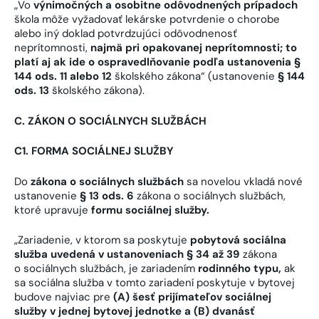
„Vo
výnimočných a osobitne odôvodnených prípadoch
škola môže vyžadovať lekárske potvrdenie o chorobe
alebo iný doklad potvrdzujúci odôvodnenosť
neprítomnosti,
najmä pri opakovanej neprítomnosti; to
platí aj ak ide o ospravedlňovanie podľa ustanovenia §
144 ods. 11 alebo 12
školského zákona“ (ustanovenie
§ 144
ods. 13
školského zákona).
C. ZÁKON O SOCIÁLNYCH SLUŽBÁCH
C1. FORMA SOCIÁLNEJ SLUŽBY
Do
zákona o sociálnych službách
sa novelou vkladá nové
ustanovenie
§ 13 ods. 6
zákona o sociálnych službách,
ktoré upravuje
formu sociálnej služby.
„Zariadenie, v ktorom sa poskytuje
pobytová sociálna
služba uvedená v ustanoveniach § 34 až 39
zákona
o sociálnych službách, je zariadením
rodinného typu
,
ak
sa sociálna služba v tomto zariadení poskytuje v bytovej
budove najviac pre
(A) šesť prijímateľov sociálnej
služby v jednej bytovej jednotke a (B) dvanásť