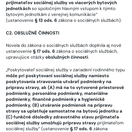
prijímateľov sociálnej služby vo viacerých bytových
jednotkách
so spoločným hlavným vstupom k týmto
bytovým jednotkám z verejnej komunikácie“
(ustanovenie
§ 13 ods. 6
zákona o sociálnych službách).
C2. OBSLUŽNÉ ČINNOSTI
Novela do zákona o sociálnych službách doplnila aj nové
ustanovenie
§ 17 ods. 6
zákona o sociálnych službách,
upravujúce otázky
obslužných činností
.
„Poskytovateľ sociálnej služby v zariadení rodinného typu
môže pri poskytovaní sociálnej služby namiesto
poskytovania stravovania utvárať podmienky na
prípravu stravy, ak (A) má na to vytvorené priestorové
podmienky, personálne podmienky, materiálne
podmienky, finančné podmienky a hygienické
podmienky, (B) utváranie podmienok na prípravu
stravy sa uplatňuje samostatne na bytovú jednotku a
(C) funkčné dôsledky zdravotného stavu prijímateľa
sociálnej služby umožňujú prípravu stravy
prijímateľom
sociálnej služby“ (ustanovenie
§ 17 ods. 6
zákona