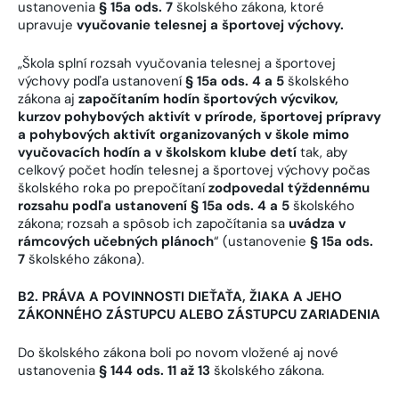
ustanovenia
§ 15a ods. 7
školského zákona, ktoré
upravuje
vyučovanie telesnej a športovej výchovy.
„Škola splní rozsah vyučovania telesnej a športovej
výchovy podľa ustanovení
§ 15a ods. 4 a 5
školského
zákona aj
započítaním hodín športových výcvikov,
kurzov pohybových aktivít v prírode, športovej prípravy
a pohybových aktivít organizovaných v škole mimo
vyučovacích hodín a v školskom klube detí
tak, aby
celkový počet hodín telesnej a športovej výchovy počas
školského roka po prepočítaní
zodpovedal týždennému
rozsahu podľa ustanovení § 15a ods. 4 a 5
školského
zákona; rozsah a spôsob ich započítania sa
uvádza v
rámcových učebných plánoch
“ (ustanovenie
§ 15a ods.
7
školského zákona).
B2. PRÁVA A POVINNOSTI DIEŤAŤA, ŽIAKA A JEHO
ZÁKONNÉHO ZÁSTUPCU ALEBO ZÁSTUPCU ZARIADENIA
Do školského zákona boli po novom vložené aj nové
ustanovenia
§ 144 ods. 11 až 13
školského zákona.