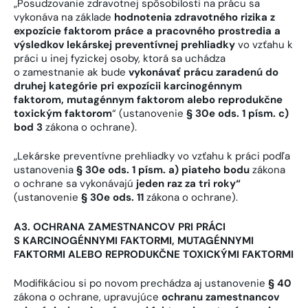
„Posudzovanie zdravotnej spôsobilosti na prácu sa
vykonáva na základe
hodnotenia zdravotného rizika z
expozície faktorom práce a pracovného prostredia a
výsledkov lekárskej preventívnej prehliadky
vo vzťahu k
práci u inej fyzickej osoby, ktorá sa uchádza
o zamestnanie ak bude
vykonávať prácu zaradenú do
druhej kategórie pri expozícii karcinogénnym
faktorom, mutagénnym faktorom alebo reprodukčne
toxickým faktorom
“ (ustanovenie
§ 30e ods. 1 písm. c)
bod 3
zákona o ochrane).
„Lekárske preventívne prehliadky vo vzťahu k práci podľa
ustanovenia
§ 30e ods. 1 písm. a) piateho bodu
zákona
o ochrane sa vykonávajú
jeden raz za tri roky“
(ustanovenie
§ 30e ods. 11
zákona o ochrane).
A3. OCHRANA ZAMESTNANCOV PRI PRÁCI
S KARCINOGÉNNYMI FAKTORMI, MUTAGÉNNYMI
FAKTORMI ALEBO REPRODUKČNE TOXICKÝMI FAKTORMI
Modifikáciou si po novom prechádza aj ustanovenie
§ 40
zákona o ochrane, upravujúce
ochranu zamestnancov