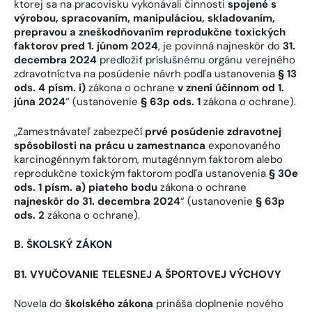
ktorej sa na pracovisku vykonávali činnosti
spojené s
výrobou, spracovaním, manipuláciou, skladovaním,
prepravou a zneškodňovaním reprodukčne toxických
faktorov pred 1. júnom 2024
, je povinná najneskôr do
31.
decembra 2024
predložiť príslušnému orgánu verejného
zdravotníctva na posúdenie návrh podľa ustanovenia
§ 13
ods. 4 písm. i)
zákona o ochrane
v znení účinnom od 1.
júna 2024
“ (ustanovenie
§ 63p ods. 1
zákona o ochrane).
„Zamestnávateľ zabezpečí
prvé posúdenie zdravotnej
spôsobilosti na prácu u zamestnanca
exponovaného
karcinogénnym faktorom, mutagénnym faktorom alebo
reprodukčne toxickým faktorom podľa ustanovenia
§ 30e
ods. 1 písm. a) piateho bodu
zákona o ochrane
najneskôr do 31. decembra 2024
“ (ustanovenie
§ 63p
ods. 2
zákona o ochrane).
B. ŠKOLSKÝ ZÁKON
B1. VYUČOVANIE TELESNEJ A ŠPORTOVEJ VÝCHOVY
Novela do
školského zákona
prináša doplnenie nového