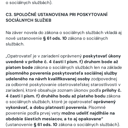
o sociálnych službách).
C3. SPOLOČNÉ USTANOVENIA PRI POSKYTOVANÍ
SOCIÁLNYCH SLUŽIEB
Na záver novela do zákona o sociálnych službách vkladá aj
nové ustanovenie
§ 61 ods. 10
zákona o sociálnych
službách.
„Opatrovateľ je v zariadení oprávnený
poskytovať úkony
uvedené v prílohe č. 4 časti I písm. f) druhom bode až
piatom bode
zákona o sociálnych službách len na základe
písomného poverenia poskytovateľa sociálnej služby
udeleného na návrh kvalifikovanej osoby
zodpovednej
za odborné poskytovanie ošetrovateľskej starostlivosti v
zariadení, ktoré obsahuje zoznam úkonov podľa
prílohy č.
4 časti I písm. f) druhého bodu až piateho bodu
zákona
o sociálnych službách, ktoré je opatrovateľ
oprávnený
vykonávať, a dobu platnosti poverenia
. Písomné
poverenie podľa prvej vety
možno udeliť najdlhšie na
obdobie šiestich mesiacov, a to aj opakovane
“
(ustanovenie
§ 61 ods. 10
zákona o sociálnych službách).