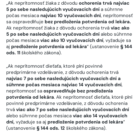
„Ak neprítomnosť žiaka z dôvodu
ochorenia trvá najviac
5 po sebe nasledujúcich vyučovacích dní
a súhrnne
počas mesiaca
najviac 10 vyučovacích dní
, neprítomnosť
sa ospravedlňuje
bez predloženia potvrdenia od lekára.
Ak neprítomnosť žiaka z dôvodu ochorenia trvá
viac ako
5 po sebe nasledujúcich vyučovacích dní
alebo súhrnne
počas mesiaca
viac ako 10 vyučovacích dní
, vyžaduje sa
aj
predloženie potvrdenia od lekára
“ (ustanovenie
§ 144
ods. 11
školského zákona).
„Ak neprítomnosť dieťaťa, ktoré plní povinné
predprimárne vzdelávanie, z dôvodu ochorenia trvá
najviac 7 po sebe nasledujúcich vyučovacích dní a
súhrnne počas mesiaca najviac 14 vyučovacích
dní
,
neprítomnosť sa
ospravedlňuje bez predloženia
potvrdenia od lekára
. Ak neprítomnosť dieťaťa, ktoré plní
povinné predprimárne vzdelávanie, z dôvodu ochorenia
trvá
viac ako 7 po sebe nasledujúcich vyučovacích dní
alebo súhrnne počas mesiaca
viac ako 14 vyučovacích
dní,
vyžaduje sa aj
predloženie potvrdenia od lekára
“
(ustanovenie
§ 144 ods. 12
školského zákona).