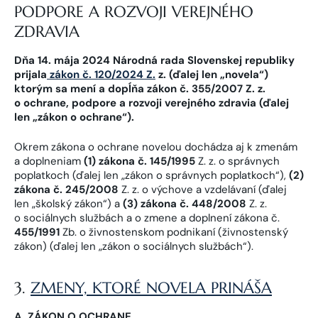
PODPORE A ROZVOJI VEREJNÉHO
ZDRAVIA
Dňa 14. mája 2024 Národná rada Slovenskej republiky
prijala
zákon č. 120/2024 Z.
z. (ďalej len „novela“)
ktorým sa mení a dopĺňa zákon č. 355/2007 Z. z.
o ochrane, podpore a rozvoji verejného zdravia (ďalej
len „zákon o ochrane“).
Okrem zákona o ochrane novelou dochádza aj k zmenám
a doplneniam
(1) zákona č. 145/1995
Z. z. o správnych
poplatkoch (ďalej len „zákon o správnych poplatkoch“),
(2)
zákona č. 245/2008
Z. z. o výchove a vzdelávaní (ďalej
len „školský zákon“) a
(3) zákona č. 448/2008
Z. z.
o sociálnych službách a o zmene a doplnení zákona č.
455/1991
Zb. o živnostenskom podnikaní (živnostenský
zákon) (ďalej len „zákon o sociálnych službách“).
3.
ZMENY, KTORÉ NOVELA PRINÁŠA
A. ZÁKON O OCHRANE