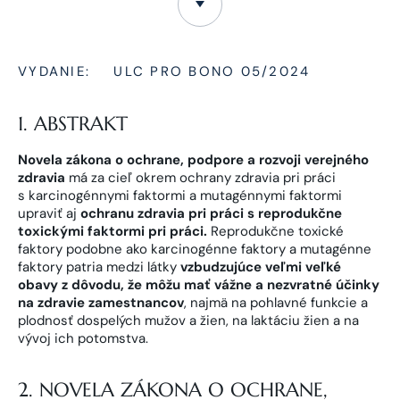
VYDANIE:
ULC PRO BONO 05/2024
1. ABSTRAKT
Novela zákona o ochrane, podpore a rozvoji verejného
zdravia
má za cieľ okrem ochrany zdravia pri práci
s karcinogénnymi faktormi a mutagénnymi faktormi
upraviť aj
ochranu zdravia pri práci s reprodukčne
toxickými faktormi pri práci.
Reprodukčne toxické
faktory podobne ako karcinogénne faktory a mutagénne
faktory patria medzi látky
vzbudzujúce veľmi veľké
obavy z dôvodu, že môžu mať vážne a nezvratné účinky
na zdravie zamestnancov
, najmä na pohlavné funkcie a
plodnosť dospelých mužov a žien, na laktáciu žien a na
vývoj ich potomstva.
2. NOVELA ZÁKONA O OCHRANE,