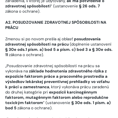
zariadenia, v ktorej je ubytovaný,
ak má potvrdenie o
zdravotnej spôsobilosti
“ (ustanovenie
§ 26 ods. 7
zákona o ochrane).
A2. POSUDZOVANIE ZDRAVOTNEJ SPÔSOBILOSTI NA
PRÁCU
Zmenou si po novom prešla aj oblasť
posudzovania
zdravotnej spôsobilosti na prácu
(doplnenie ustanovení
§ 30e ods.1 písm. a) bod 5 a písm. c) bod 3 a § 30e ods.
11
zákona o ochrane).
„Posudzovanie zdravotnej spôsobilosti na prácu sa
vykonáva na
základe hodnotenia zdravotného rizika z
expozície faktorom práce a pracovného prostredia a
výsledkov lekárskej preventívnej prehliadky vo vzťahu
k práci u zamestnanca
, ktorý vykonáva prácu zaradenú
do druhej kategórie pri
expozícii karcinogénnym
faktorom, mutagénnym faktorom alebo reprodukčne
toxickým faktorom
“ (ustanovenie
§ 30e ods. 1 písm. a)
bod 5
zákona o ochrane).