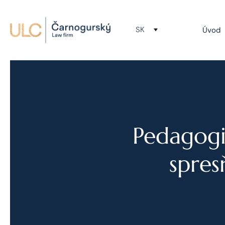
SK
Úvod
Pedagogi
spres