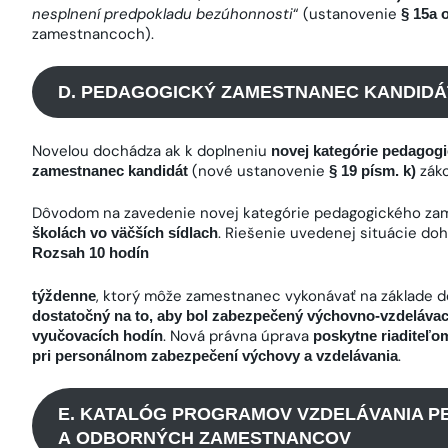
nesplnení predpokladu bezúhonnosti
“ (ustanovenie
§ 15a 
zamestnancoch).
D. PEDAGOGICKÝ ZAMESTNANEC KANDIDÁ
Novelou dochádza ak k doplneniu
novej kategórie pedagog
(nové ustanovenie
záko
zamestnanec kandidát
§ 19 písm. k)
Dôvodom na zavedenie novej kategórie pedagogického za
. Riešenie uvedenej situácie do
školách vo väčších sídlach
Rozsah 10 hodín
, ktorý môže zamestnanec vykonávať na základe d
týždenne
dostatočný na to, aby bol zabezpečený výchovno-vzdelávac
. Nová právna úprava
vyučovacích hodín
poskytne riaditeľom
.
pri personálnom zabezpečení výchovy a vzdelávania
E. KATALÓG PROGRAMOV VZDELÁVANIA 
A ODBORNÝCH ZAMESTNANCOV