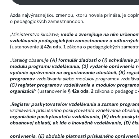
Azda najvýraznejšou zmenou, ktorú novela prináša, je dop
o pedagogických zamestnancoch.
„
Ministerstvo školstva,
vedie a zverejňuje na ním určen
vzdelávania pedagogických zamestnancov a odbornýc
(ustanovenie
zákona o pedagogických zamest
§ 42a ods. 1
„
Katalóg obsahuje
(A) formulár žiadosti o (1) schválenie
modulu programu vzdelávania, (2) vydanie oprávnenia n
vydanie oprávnenia na organizovanie atestácií, (B) regi
programov
vzdelávania alebo modulov programov vzdelávan
(C) register programov vzdelávania a modulov programov
organizácií
“ (ustanovenie
zákona o pedagogic
§ 42a ods. 2
„
Register poskytovateľov vzdelávania a zoznam progra
vzdelávania príslušného poskytovateľa vzdelávania obsahu
organizácie poskytovateľa vzdelávania, (B) druh posky
obsahovej oblasti, ak ide o inovačné vzdelávanie, (D) čís
oprávnenia, (E) obdobie platnosti príslušného oprávneni