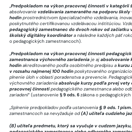
„
Predpokladom na výkon pracovnej činnosti v kategórii š
absolvovanie
vzdelávania zameraného na podporu školy v 
hodín
prostredníctvom špecializačného vzdelávania, inova
poskytnutého certifikovanou vzdelávacou inštitúciou. Vzde
pedagogický zamestnanec do dvoch rokov od začiatku vý
školský digitálny koordinátor
a následne každých päť rok
o pedagogických zamestnancoch).
„
Predpokladom na výkon pracovnej činnosti pedagogic
zamestnanca výchovného zariadenia
je aj
absolvovanie 
hodín
akreditovaného podľa osobitného predpisu a
kurzu 
v rozsahu najmenej 100 hodín
poskytovaného organizáciou
plnenie úloh v oblasti poradenstva a prevencie. Pedagog
výchovného zariadenia
absolvuje kurzy podľa prvej vety
pracovnej činnosti
pedagogického zamestnanca alebo od
zariadení
“ (ustanovenie
zákona o pedagogických
§ 9 ods. 6
„
Splnenie predpokladov podľa ustanovenia
§ 9 ods. 1 písm.
zamestnancoch sa nevyžaduje od
(A) učiteľa cudzieho ja
(B) učiteľa predmetu, ktorý sa vyučuje v cudzom jazyku, 
pedagogického zamestnanca alebo odborného zamestn