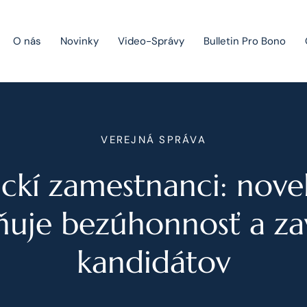
O nás
Novinky
Video-Správy
Bulletin Pro Bono
Public Private Partnership
Riešenie sporov
VEREJNÁ SPRÁVA
Fúzie a akvizície
ckí zamestnanci: nove
Právo obchodných spoločností
Právo hospodárskej súťaže
ňuje bezúhonnosť a z
kandidátov