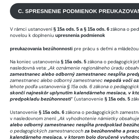
C. SPRESNENIE PODMIENOK PREUKAZOVA
V rámci ustanovení
zákona o pe
§ 15a ods. 5 a § 15a ods. 6
novelou k doplneniu
upresnenia podmienok
pre prácu s deťmi a mládežou
preukazovania bezúhonnosti
Na koniec ustanovenia
zákona o pedagogickýc
§ 15a ods. 5
nasledovná veta: „
Ak oznámenie regionálneho úradu obsahu
zamestnanec alebo odborný zamestnanec nespĺňa predp
zamestnanec alebo odborný zamestnanec
nepodá voči oz
lehote podľa ustanovenia § 15a ods. 6 zákona o pedagogi
skončí najneskôr uplynutím kalendárneho mesiaca, v kt
predpokladu bezúhonnosti
“ (ustanovenie
zák
§ 15a ods. 5
Ustanovenie
zákona o pedagogických zamestna
§ 15a ods. 6
v nasledovnom znení: „
Ak vyhodnotenie námietky obsahuje
alebo odborný zamestnanec nespĺňa predpoklad bezúho
o pedagogických zamestnancoch
za bezúhonného a praco
kalendárneho mesiaca, v ktorom bolo doručené vyhodn