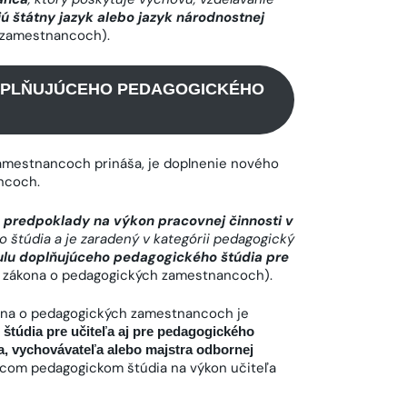
ú štátny jazyk alebo jazyk národnostnej
 zamestnancoch).
DOPLŇUJÚCEHO PEDAGOGICKÉHO
amestnancoch prináša, je doplnenie nového
ncoch.
né predpoklady na výkon pracovnej činnosti v
štúdia a je zaradený v kategórii pedagogický
ulu doplňujúceho pedagogického štúdia pre
zákona o pedagogických zamestnancoch).
na o pedagogických zamestnancoch je
túdia pre učiteľa aj pre pedagogického
ľa, vychovávateľa alebo majstra odbornej
júcom pedagogickom štúdia na výkon učiteľa