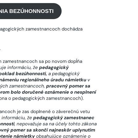
NIA BEZÚHONNOSTI
dagogických zamestnancoch dochádza
.
h zamestnancoch sa po novom dopĺňa
je informáciu, že
pedagogický
oklad bezúhonnosti,
a pedagogický
námeniu regionálneho úradu námietku
v
ckých zamestnancoch,
pracovný pomer sa
orom bolo doručené oznámenie o nesplnení
ona o pedagogických zamestnancoch).
ncoch je zas doplnené o záverečnú vetu
 informáciu, že
pedagogický zamestnanec
nnosti
, nepovažuje sa na účely tohto zákona
vný pomer sa skončí najneskôr uplynutím
otenie námietky
obsahujúce oznámenie o