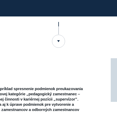
príklad spresnenie podmienok preukazovania
novej kategórie „pedagogický zamestnanec –
j činnosti v kariérnej pozícii „supervízor“.
aj k úprave podmienok pre vytvorenie a
ch zamestnancov a odborných zamestnancov