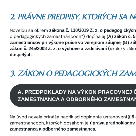
2. PRÁVNE PREDPISY, KTORÝCH SA 
Novelou sa okrem
zákona č. 138/2019 Z. z. o pedagogický
o pedagogických zamestnancoch“) dopĺňa aj
(A) zákon č. 
,
zamestnancov
pri výkone práce vo verejnom záujme
(B) zá
(školský zák
zákon č. 245/2008 Z. z. o výchove a vzdelávaní
.
dospelých
3. ZÁKON O PEDAGOGICKÝCH ZA
A. PREDPOKLADY NA VÝKON PRACOVNEJ 
ZAMESTNANCA A ODBORNÉHO ZAMESTNA
Na úvod novela prináša napríklad doplnenie ustanovení
§ 9
zamestnancoch, ktorých obsahom je
úprava predpokladov 
.
zamestnanca a odborného zamestnanca