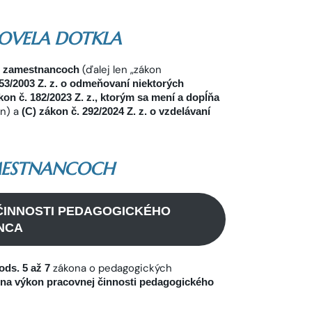
NOVELA DOTKLA
(ďalej len „zákon
ch zamestnancoch
553/2003 Z. z. o odmeňovaní niektorých
kon č. 182/2023 Z. z., ktorým sa mení a dopĺňa
on) a
(C) zákon č. 292/2024 Z. z. o vzdelávaní
MESTNANCOCH
ČINNOSTI PEDAGOGICKÉHO
NCA
zákona o pedagogických
 ods. 5 až 7
na výkon pracovnej činnosti pedagogického