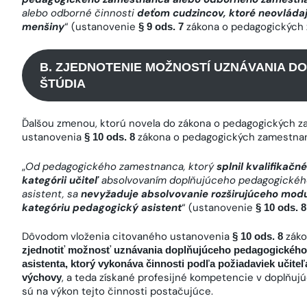
alebo odborné činnosti
deťom cudzincov, ktoré neovládaj
menšiny
“ (ustanovenie
zákona o pedagogických
§ 9 ods. 7
B. ZJEDNOTENIE MOŽNOSTÍ UZNÁVANIA 
ŠTÚDIA
Ďalšou zmenou, ktorú novela do zákona o pedagogických z
ustanovenia
zákona o pedagogických zamestna
§ 10 ods. 8
„
Od pedagogického zamestnanca, ktorý
splnil kvalifikač
kategórii učiteľ
absolvovaním doplňujúceho pedagogického 
asistent, sa
nevyžaduje absolvovanie rozširujúceho mod
kategóriu pedagogický asistent
“ (ustanovenie
§ 10 ods. 8
Dôvodom vloženia citovaného ustanovenia
záko
§ 10 ods. 8
zjednotiť možnosť uznávania doplňujúceho pedagogického š
asistenta, ktorý vykonáva činnosti podľa požiadaviek učite
, a teda získané profesijné kompetencie v doplňu
výchovy
sú na výkon tejto činnosti postačujúce.