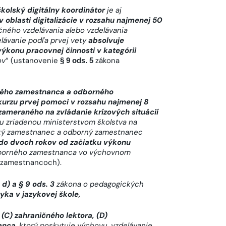
kolský digitálny koordinátor
je aj
oblasti digitalizácie v rozsahu najmenej 50
čného vzdelávania alebo vzdelávania
lávanie podľa prvej vety
absolvuje
konu pracovnej činnosti v kategórii
ov
“ (ustanovenie
zákona
§ 9 ods. 5
kého zamestnanca a odborného
kurzu prvej pomoci v rozsahu najmenej 8
zameraného na zvládanie krízových situácií
 zriadenou ministerstvom školstva na
ický zamestnanec a odborný zamestnanec
 do dvoch rokov od začiatku výkonu
borného zamestnanca vo výchovnom
 zamestnancoch).
 d) a § 9 ods. 3
zákona o pedagogických
zyka v jazykovej škole,
(C) zahraničného lektora, (D)
anca
, ktorý poskytuje výchovu, vzdelávanie