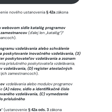
lnenie nového ustanovenia
zákona
§ 42a
om webovom sídle katalóg programov
h zamestnancov
(ďalej len „katalóg“)
“
nancoch).
 programu vzdelávania alebo schválenie
a poskytovanie inovačného vzdelávania, (3)
ster poskytovateľov vzdelávania a zoznam
ia príslušného poskytovateľa vzdelávania,
 vzdelávania, (D) register atestačných
kých zamestnancoch).
mov
vzdelávania alebo modulov programov
je
(A) názov, sídlo a identifikačné číslo
tovaného vzdelávania, (C) vymedzenie
lo príslušného
a
“ (ustanovenie
zákona
§ 42a ods. 3