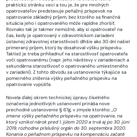
praktickú stránku veci a tou je, že pre mnohých
opatrovateľov predstavuje peňažný príspevok na
opatrovanie základný príjem, bez ktorého sa finančná
situácia jeho i opatrovaného môže rapídne zhoršiť.
Rovnako tak je takmer nemožné, aby si opatrovateľ na
čas, kedy je opatrovaný v zdravotníckom zariadení
ústavnej zdravotnej starostlivosti dlhšie ako 30 dní našiel
primeraný príjem, ktorý by dosahoval výšku príspevku.
Taktiež je treba prihliadnuť na starostlivosť opatrovateľa
voči opatrovanému (napr. jeho návštevy v zariadeniach a
sekundárna starostlivosť o opatrovaného umiestneného
v zariadení). Z tohto dôvodu sa ustanovenie týkajúce sa
pomerného zníženia výšky peňažného príspevku na
opatrovanie vypúšťa.
Novela ďalej okrem technickej úpravy číselného
označenia jednotlivých ustanovení prináša nove
prechodné ustanovenie § 67g, v zmysle ktorého:
„O
zmene výšky peňažného príspevku na opatrovanie, na
ktorý vznikol nárok pred 1. júlom 2020 a trvá aj po 30. júni
2019, rozhodne príslušný orgán do 30. septembra 2020.
Konania o peňažnom príspevku na kompenzáciu začaté