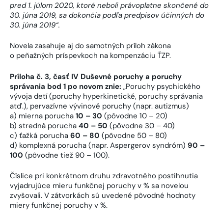
pred 1. júlom 2020, ktoré neboli právoplatne skončené do
30. júna 2019, sa dokončia podľa predpisov účinných do
30. júna 2019“.
Novela zasahuje aj do samotných príloh zákona
o peňažných príspevkoch na kompenzáciu ŤZP.
Príloha č. 3, časť IV Duševné poruchy a poruchy
správania bod 1 po novom znie:
„Poruchy psychického
vývoja detí (poruchy hyperkinetické, poruchy správania
atď.), pervazívne vývinové poruchy (napr. autizmus)
a) mierna porucha
10 – 30
(pôvodne 10 – 20)
b) stredná porucha
40 – 50
(pôvodne 30 – 40)
c) ťažká porucha
60 – 80
(pôvodne 50 – 80)
d) komplexná porucha (napr. Aspergerov syndróm)
90 –
100
(pôvodne tiež 90 – 100).
Číslice pri konkrétnom druhu zdravotného postihnutia
vyjadrujúce mieru funkčnej poruchy v % sa novelou
zvyšovali. V zátvorkách sú uvedené pôvodné hodnoty
miery funkčnej poruchy v %.