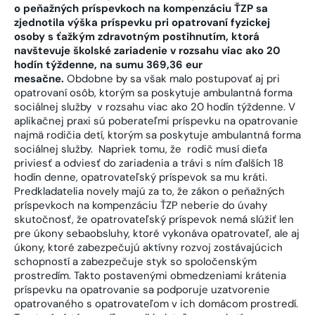
o peňažných príspevkoch na kompenzáciu ŤZP sa
zjednotila výška príspevku pri opatrovaní fyzickej
osoby s ťažkým zdravotným postihnutím, ktorá
navštevuje školské zariadenie v rozsahu viac ako 20
hodín týždenne, na sumu 369,36 eur
mesačne.
Obdobne by sa však malo postupovať aj pri
opatrovaní osôb, ktorým sa poskytuje ambulantná forma
sociálnej služby v rozsahu viac ako 20 hodín týždenne. V
aplikačnej praxi sú poberateľmi príspevku na opatrovanie
najmä rodičia detí, ktorým sa poskytuje ambulantná forma
sociálnej služby. Napriek tomu, že rodič musí dieťa
priviesť a odviesť do zariadenia a trávi s ním ďalších 18
hodín denne, opatrovateľský príspevok sa mu kráti.
Predkladatelia novely majú za to, že zákon o peňažných
príspevkoch na kompenzáciu ŤZP neberie do úvahy
skutočnosť, že opatrovateľský príspevok nemá slúžiť len
pre úkony sebaobsluhy, ktoré vykonáva opatrovateľ, ale aj
úkony, ktoré zabezpečujú aktívny rozvoj zostávajúcich
schopností a zabezpečuje styk so spoločenským
prostredím. Takto postavenými obmedzeniami krátenia
príspevku na opatrovanie sa podporuje uzatvorenie
opatrovaného s opatrovateľom v ich domácom prostredí.