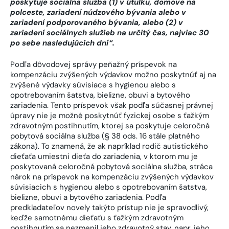
poskytuje sociálna služba (1) v útulku, domove na
polceste, zariadení núdzového bývania alebo v
zariadení podporovaného bývania, alebo (2) v
zariadení sociálnych služieb na určitý čas, najviac 30
po sebe nasledujúcich dní“.
Podľa dôvodovej správy peňažný príspevok na
kompenzáciu zvýšených výdavkov možno poskytnúť aj na
zvýšené výdavky súvisiace s hygienou alebo s
opotrebovaním šatstva, bielizne, obuvi a bytového
zariadenia. Tento príspevok však podľa súčasnej právnej
úpravy nie je možné poskytnúť fyzickej osobe s ťažkým
zdravotným postihnutím, ktorej sa poskytuje celoročná
pobytová sociálna služba (§ 38 ods. 16 stále platného
zákona). To znamená, že ak napríklad rodič autistického
dieťaťa umiestni dieťa do zariadenia, v ktorom mu je
poskytovaná celoročná pobytová sociálna služba, stráca
nárok na príspevok na kompenzáciu zvýšených výdavkov
súvisiacich s hygienou alebo s opotrebovaním šatstva,
bielizne, obuvi a bytového zariadenia. Podľa
predkladateľov novely takýto prístup nie je spravodlivý,
keďže samotnému dieťaťu s ťažkým zdravotným
postihnutím sa nezmenil jeho zdravotný stav, napr. jeho