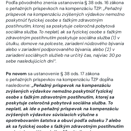
Podľa pôvodného znenia ustanovenia § 38 ods. 16 zákona
o peňažných príspevkoch na kompenzáciu ŤZP:
„Peňažný
príspevok na kompenzáciu zvýšených výdavkov nemožno
poskytnúť fyzickej osobe s ťažkým zdravotným
postihnutím, ktorej sa poskytuje celoročná pobytová
sociálna služba. To neplatí, ak sa fyzickej osobe s ťažkým
zdravotným postihnutím poskytuje sociálna služba (1) v
útulku, domove na polceste, zariadení núdzového bývania
alebo v zariadení podporovaného bývania, alebo (2) v
zariadení sociálnych služieb na určitý čas, najviac 30 po
sebe nasledujúcich dní“.
Po novom
sa ustanovenie § 38 ods. 17 zákona
o peňažných príspevkov na kompenzáciu ŤZP dopĺňa
nasledovne:
„Peňažný príspevok na kompenzáciu
zvýšených výdavkov nemožno poskytnúť fyzickej
osobe s ťažkým zdravotným postihnutím, ktorej sa
poskytuje celoročná pobytová sociálna služba. To
neplatí, ak ide o peňažný príspevok na kompenzáciu
zvýšených výdavkov súvisiacich výlučne s
opotrebovaním šatstva a obuvi podľa odseku 7 alebo
ak sa fyzickej osobe s ťažkým zdravotným postihnutím