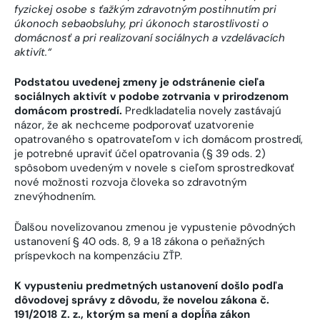
fyzickej osobe s ťažkým zdravotným postihnutím pri
úkonoch sebaobsluhy, pri úkonoch starostlivosti o
domácnosť a pri realizovaní sociálnych a vzdelávacích
aktivít.“
Podstatou uvedenej zmeny je odstránenie cieľa
sociálnych aktivít v podobe zotrvania v prirodzenom
domácom prostredí.
Predkladatelia novely zastávajú
názor, že ak nechceme podporovať uzatvorenie
opatrovaného s opatrovateľom v ich domácom prostredí,
je potrebné upraviť účel opatrovania (§ 39 ods. 2)
spôsobom uvedeným v novele s cieľom sprostredkovať
nové možnosti rozvoja človeka so zdravotným
znevýhodnením.
Ďalšou novelizovanou zmenou je vypustenie pôvodných
ustanovení § 40 ods. 8, 9 a 18 zákona o peňažných
príspevkoch na kompenzáciu ZŤP.
K vypusteniu predmetných ustanovení došlo podľa
dôvodovej správy z dôvodu, že novelou zákona č.
191/2018 Z. z., ktorým sa mení a dopĺňa zákon