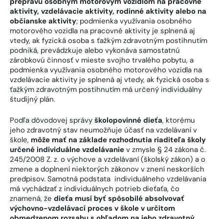
prepravu osobným motorovým vozidlom na pracovné
aktivity, vzdelávacie aktivity, rodinné aktivity alebo na
občianske aktivity
; podmienka využívania osobného
motorového vozidla na pracovné aktivity je splnená aj
vtedy, ak fyzická osoba s ťažkým zdravotným postihnutím
podniká, prevádzkuje alebo vykonáva samostatnú
zárobkovú činnosť v mieste svojho trvalého pobytu, a
podmienka využívania osobného motorového vozidla na
vzdelávacie aktivity je splnená aj vtedy, ak fyzická osoba s
ťažkým zdravotným postihnutím má určený individuálny
študijný plán.
Podľa dôvodovej správy
školopovinné dieťa
, ktorému
jeho zdravotný stav neumožňuje účasť na vzdelávaní v
škole,
môže mať na základe rozhodnutia riaditeľa školy
určené individuálne vzdelávanie
v zmysle § 24 zákona č.
245/2008 Z. z. o výchove a vzdelávaní (školský zákon) a o
zmene a doplnení niektorých zákonov v znení neskorších
predpisov. Samotná podstata individuálneho vzdelávania
má vychádzať z individuálnych potrieb dieťaťa, čo
znamená, že
dieťa musí byť spôsobilé absolvovať
výchovno-vzdelávací proces v škole v určitom
obmedzenom rozsahu s ohľadom na jeho zdravotný