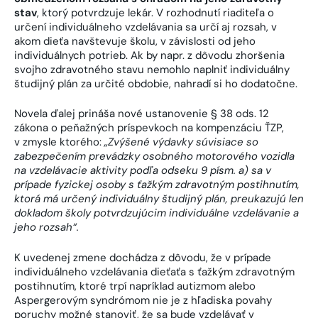
stav
, ktorý potvrdzuje lekár. V rozhodnutí riaditeľa o
určení individuálneho vzdelávania sa určí aj rozsah, v
akom dieťa navštevuje školu, v závislosti od jeho
individuálnych potrieb. Ak by napr. z dôvodu zhoršenia
svojho zdravotného stavu nemohlo naplniť individuálny
študijný plán za určité obdobie, nahradí si ho dodatočne.
Novela ďalej prináša nové ustanovenie § 38 ods. 12
zákona o peňažných príspevkoch na kompenzáciu ŤZP,
v zmysle ktorého:
„Zvýšené výdavky súvisiace so
zabezpečením prevádzky osobného motorového vozidla
na vzdelávacie aktivity podľa odseku 9 písm. a) sa v
prípade fyzickej osoby s ťažkým zdravotným postihnutím,
ktorá má určený individuálny študijný plán, preukazujú len
dokladom školy potvrdzujúcim individuálne vzdelávanie a
jeho rozsah“.
K uvedenej zmene dochádza z dôvodu, že v prípade
individuálneho vzdelávania dieťaťa s ťažkým zdravotným
postihnutím, ktoré trpí napríklad autizmom alebo
Aspergerovým syndrómom nie je z hľadiska povahy
poruchy možné stanoviť, že sa bude vzdelávať v