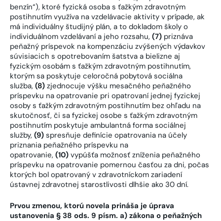
benzín“), ktoré fyzická osoba s ťažkým zdravotným
postihnutím využíva na vzdelávacie aktivity v prípade, ak
má individuálny študijný plán, a to dokladom školy o
individuálnom vzdelávaní a jeho rozsahu,
(7)
priznáva
peňažný príspevok na kompenzáciu zvýšených výdavkov
súvisiacich s opotrebovaním šatstva a bielizne aj
fyzickým osobám s ťažkým zdravotným postihnutím,
ktorým sa poskytuje celoročná pobytová sociálna
služba,
(8)
zjednocuje výšku mesačného peňažného
príspevku na opatrovanie pri opatrovaní jednej fyzickej
osoby s ťažkým zdravotným postihnutím bez ohľadu na
skutočnosť, či sa fyzickej osobe s ťažkým zdravotným
postihnutím poskytuje ambulantná forma sociálnej
služby,
(9)
spresňuje definície opatrovania na účely
priznania peňažného príspevku na
opatrovanie,
(10)
vypúšťa možnosť zníženia peňažného
príspevku na opatrovanie pomernou časťou za dni, počas
ktorých bol opatrovaný v zdravotníckom zariadení
ústavnej zdravotnej starostlivosti dlhšie ako 30 dní.
Prvou zmenou, ktorú novela prináša je úprava
ustanovenia § 38 ods. 9 písm. a) zákona o peňažných