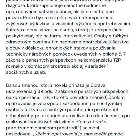
diagnóza, ktorá zapríčiňuje samotné nadmerné
opotrebovanie šatstva a obuvi, ale len miesto jeho
pobytu. Preto by sa mal príspevok na kompenzáciu
zvýšených výdavkov súvisiacich výlučne s opotrebovaním
šatstva a obuvi viazať na osobu, ktorej je kompenzácia
poskytovaná, nie na formu starostlivosti. Osoby s ťažkým
zdravotným postihnutím nadmerne opotrebúvajú šatstvo
a obuv v dôsledku chronických stavov a používania
technicky náročných pomôcok uvedených v prílohe č. 7
zákona o peňažných príspevkoch na kompenzáciu ŤZP
rovnako v domácom prostredí ako aj v zariadení
sociálnych služieb.
Ďalšou zmenou, ktorú novela prináša je úprava
ustanovenia § 39 ods. 2 zákona o peňažných príspevkoch
na kompenzáciu ŤZP, ktorého pôvodné znenie („Účelom
opatrovania je zabezpečiť každodenne pomoc fyzickej
osobe s ťažkým zdravotným postihnutím pri úkonoch
sebaobsluhy, pri úkonoch starostlivosti o domácnosť a pri
realizovaní sociálnych aktivít s cieľom zotrvať v
prirodzenom domácom prostredí.“) sa mení
nasledovne:
„Účelom opatrovania je zabezpečiť pomoc