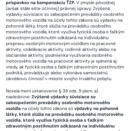
príspevkov na kompenzáciu ŤZP.
V zmysle pôvodnej
(avšak stále ešte účinnej) právnej úpravy: Zvýšené
výdavky súvisiace so zabezpečením prevádzky osobného
motorového vozidla na účely tohto zákona sú výdavky na
pohonné látky, ktoré slúžia na prevádzku osobného
motorového vozidla, ktoré využíva fyzická osoba s ťažkým
zdravotným postihnutím odkázaná na individuálnu
prepravu osobným motorovým vozidlom na pracovné
aktivity, vzdelávacie aktivity, rodinné aktivity alebo na
občianske aktivity; podmienka využívania osobného
motorového vozidla na pracovné aktivity je splnená aj
vtedy, ak fyzická osoba s ťažkým zdravotným postihnutím
podniká, prevádzkuje alebo vykonáva samostatnú
zárobkovú činnosť v mieste svojho trvalého pobytu.
Novela mení ustanovenie § 38 ods. 9 písm. a)
nasledovne:
Zvýšené výdavky súvisiace so
zabezpečením prevádzky osobného motorového
vozidla
na účely tohto zákona sú
výdavky na pohonné
látky, ktoré slúžia na prevádzku osobného motorového
vozidla, ktoré využíva fyzická osoba s ťažkým
zdravotným postihnutím odkázaná na individuálnu