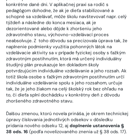
konkrétne dané dni. V aplikačnej praxi sa rodič s
pedagógom dohodne, že ak je dieťa stabilizované a
schopné sa vzdelávať, môže školu navštevovať napr. celý
týždeň a následne do konca mesiaca, ak je
dezorientované alebo dôjde k zhoršeniu jeho
zdravotného stavu, výchovno-vzdelávací proces
neabsolvuje. Z toho dôvodu sa precizovala úprava tak, že
naplnenie podmienky využitia pohonných látok na
vzdelávacie aktivity sa v prípade fyzickej osoby s ťažkým
zdravotným postihnutím, ktorá má určený individuálny
študijný plán preukazuje len dokladom školy
potvrdzujúcim individuálne vzdelávanie a jeho rozsah. Ak
totiž škola osobe s ťažkým zdravotným postihnutím určí
individuálne vzdelávanie spolu s jeho rozsahom, určuje
tak, že je jeho žiakom na celý školský rok bez ohľadu na
to, či dieťa splní dochádzku v konkrétny deň z dôvodu
zhoršeného zdravotného stavu.
Ďalšou zmenou, ktorú novela prináša, je okrem technickej
úpravy číslovania jednotlivých odsekov v dôsledku
pridania nového odseku 12, aj
doplnenie ustanovenia §
38 ods. 16
(podľa novelizovaného znenia už § 38 ods. 17).