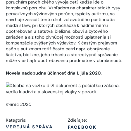
poruchám psychického vývoja detí, keďže ide o
komplexnú poruchu. Vzhľadom na charakteristické rysy
pervazívnych vývinových porúch, typicky autizmu, sa
navrhuje zaradiť tento druh zdravotného postihnutia
medzi stavy, pri ktorých dochádza k nadmernému
opotrebovaniu šatstva, bielizne, obuvi a bytového
zariadenia a z toho plynúcej možnosti uplatnenia si
kompenzácie zvýšených výdavkov. K častým prejavom
osôb s autizmom totiž často patrí napr. obhrýzanie
šatstva, bielizne, jeho trhaniu a stereotypné správanie
môže viesť aj k opotrebovaniu predmetov v domácnosti.
Novela nadobudne účinnosť dňa 1. júla 2020.
marec 2020
Kategória:
Zdieľajte:
VEREJNÁ SPRÁVA
FACEBOOK