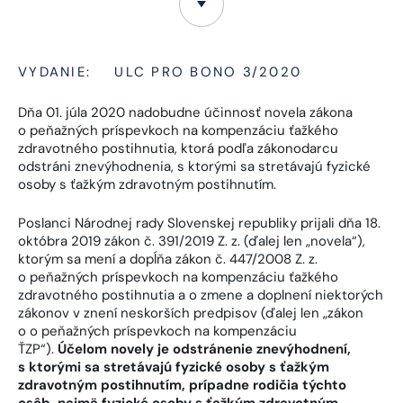
VYDANIE:
ULC PRO BONO 3/2020
Dňa 01. júla 2020 nadobudne účinnosť novela zákona
o peňažných príspevkoch na kompenzáciu ťažkého
zdravotného postihnutia, ktorá podľa zákonodarcu
odstráni znevýhodnenia, s ktorými sa stretávajú fyzické
osoby s ťažkým zdravotným postihnutím.
Poslanci Národnej rady Slovenskej republiky prijali dňa 18.
októbra 2019 zákon č. 391/2019 Z. z. (ďalej len „novela“),
ktorým sa mení a dopĺňa zákon č. 447/2008 Z. z.
o peňažných príspevkoch na kompenzáciu ťažkého
zdravotného postihnutia a o zmene a doplnení niektorých
zákonov v znení neskorších predpisov (ďalej len „zákon
o o peňažných príspevkoch na kompenzáciu
ŤZP“).
Účelom novely je odstránenie znevýhodnení,
s ktorými sa stretávajú fyzické osoby s ťažkým
zdravotným postihnutím, prípadne rodičia týchto
osôb, najmä fyzické osoby s ťažkým zdravotným