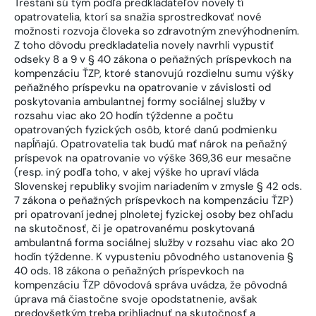
Trestaní sú tým podľa predkladateľov novely tí
opatrovatelia, ktorí sa snažia sprostredkovať nové
možnosti rozvoja človeka so zdravotným znevýhodnením.
Z toho dôvodu predkladatelia novely navrhli vypustiť
odseky 8 a 9 v § 40 zákona o peňažných príspevkoch na
kompenzáciu ŤZP, ktoré stanovujú rozdielnu sumu výšky
peňažného príspevku na opatrovanie v závislosti od
poskytovania ambulantnej formy sociálnej služby v
rozsahu viac ako 20 hodín týždenne a počtu
opatrovaných fyzických osôb, ktoré danú podmienku
napĺňajú. Opatrovatelia tak budú mať nárok na peňažný
príspevok na opatrovanie vo výške 369,36 eur mesačne
(resp. iný podľa toho, v akej výške ho upraví vláda
Slovenskej republiky svojim nariadením v zmysle § 42 ods.
7 zákona o peňažných príspevkoch na kompenzáciu ŤZP)
pri opatrovaní jednej plnoletej fyzickej osoby bez ohľadu
na skutočnosť, či je opatrovanému poskytovaná
ambulantná forma sociálnej služby v rozsahu viac ako 20
hodín týždenne. K vypusteniu pôvodného ustanovenia §
40 ods. 18 zákona o peňažných príspevkoch na
kompenzáciu ŤZP dôvodová správa uvádza, že pôvodná
úprava má čiastočne svoje opodstatnenie, avšak
predovšetkým treba prihliadnuť na skutočnosť a