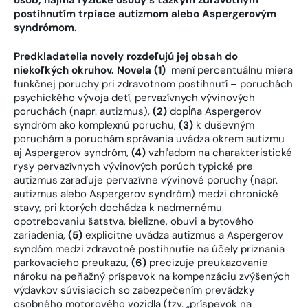
postihnutím trpiace autizmom alebo Aspergerovým
syndrómom.
Predkladatelia novely rozdeľujú jej obsah do
niekoľkých okruhov. Novela (1)
mení percentuálnu miera
funkčnej poruchy pri zdravotnom postihnutí – poruchách
psychického vývoja detí, pervazívnych vývinových
poruchách (napr. autizmus),
(2)
dopĺňa Aspergerov
syndróm ako komplexnú poruchu,
(3)
k duševným
poruchám a poruchám správania uvádza okrem autizmu
aj Aspergerov syndróm,
(4)
vzhľadom na charakteristické
rysy pervazívnych vývinových porúch typické pre
autizmus zaraďuje pervazívne vývinové poruchy (napr.
autizmus alebo Aspergerov syndróm) medzi chronické
stavy, pri ktorých dochádza k nadmernému
opotrebovaniu šatstva, bielizne, obuvi a bytového
zariadenia,
(5)
explicitne uvádza autizmus a Aspergerov
syndóm medzi zdravotné postihnutie na účely priznania
parkovacieho preukazu,
(6)
precizuje preukazovanie
nároku na peňažný príspevok na kompenzáciu zvýšených
výdavkov súvisiacich so zabezpečením prevádzky
osobného motorového vozidla (tzv. „príspevok na