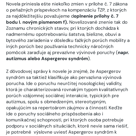
Novela priniesla ešte niekoľko zmien v prílohe č. 7 zákona
o peňažných príspevkoch na kompenzáciu ŤZP, z ktorých
za najdôležitejšiu považujeme d
oplnenie prílohy č. 7
bodu I. novým písmenom f).
Novelizované znenie tak do
Zoznamu chronických stavov, pri ktorých dochádza k
nadmernému opotrebovaniu šatstva, bielizne, obuvi a
bytového zariadenia v dôsledku ťažkých porúch mobility a
iných porúch bez používania technicky náročných
pomôcok zaraďuje aj prevazívne vývinové poruchy (
napr.
autizmus alebo Aspergerov syndróm
).
Z dôvodovej správy k novele je zrejmé, že Aspergerov
syndróm sa taktiež klasifikuje ako pervazívna vývinová
porucha. Ide o poruchu neurčitej nosologickej validity,
ktorá je charakterizovaná rovnakým typom kvalitatívnych
porúch vzájomnej sociálnej interakcie, typických pre
autizmus, spolu s obmedzeným, stereotypným,
opakujúcim sa repertoárom záujmov a činností. Keďže
ide o poruchy sociálneho prispôsobenia ako i
komunikačnej schopnosti, pri ktorých osoba potrebuje
podporu v sociálnych situáciách, ktoré nevie sama riešiť,
je potrebné výslovne uviesť Aspergerov syndróm k