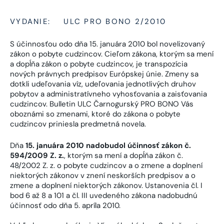
VYDANIE:
ULC PRO BONO 2/2010
S účinnosťou odo dňa 15. januára 2010 bol novelizovaný
zákon o pobyte cudzincov. Cieľom zákona, ktorým sa mení
a dopĺňa zákon o pobyte cudzincov, je transpozícia
nových právnych predpisov Európskej únie. Zmeny sa
dotkli udeľovania víz, udeľovania jednotlivých druhov
pobytov a administratívneho vyhosťovania a zaisťovania
cudzincov. Bulletin ULC Čarnogurský PRO BONO Vás
oboznámi so zmenami, ktoré do zákona o pobyte
cudzincov priniesla predmetná novela.
Dňa
15. januára 2010 nadobudol účinnosť zákon č.
594/2009 Z. z.
, ktorým sa mení a dopĺňa zákon č.
48/2002 Z. z. o pobyte cudzincov a o zmene a doplnení
niektorých zákonov v znení neskorších predpisov a o
zmene a doplnení niektorých zákonov. Ustanovenia čl. I
bod 6 až 8 a 101 a čl. III uvedeného zákona nadobudnú
účinnosť odo dňa 5. apríla 2010.