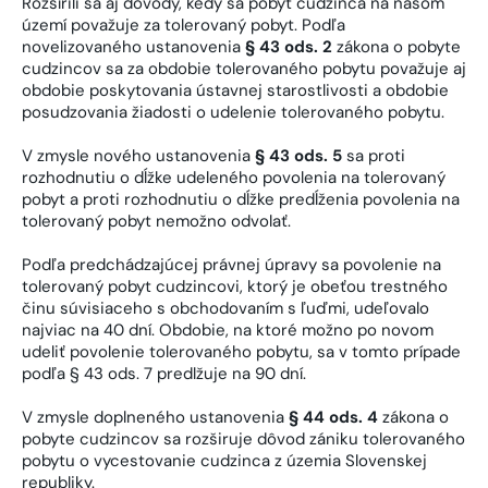
Rozšírili sa aj dôvody, kedy sa pobyt cudzinca na našom
území považuje za tolerovaný pobyt. Podľa
novelizovaného ustanovenia
§ 43 ods. 2
zákona o pobyte
cudzincov sa za obdobie tolerovaného pobytu považuje aj
obdobie poskytovania ústavnej starostlivosti a obdobie
posudzovania žiadosti o udelenie tolerovaného pobytu.
V zmysle nového ustanovenia
§ 43 ods. 5
sa proti
rozhodnutiu o dĺžke udeleného povolenia na tolerovaný
pobyt a proti rozhodnutiu o dĺžke predĺženia povolenia na
tolerovaný pobyt nemožno odvolať.
Podľa predchádzajúcej právnej úpravy sa povolenie na
tolerovaný pobyt cudzincovi, ktorý je obeťou trestného
činu súvisiaceho s obchodovaním s ľuďmi, udeľovalo
najviac na 40 dní. Obdobie, na ktoré možno po novom
udeliť povolenie tolerovaného pobytu, sa v tomto prípade
podľa § 43 ods. 7 predlžuje na 90 dní.
V zmysle doplneného ustanovenia
§ 44 ods. 4
zákona o
pobyte cudzincov sa rozširuje dôvod zániku tolerovaného
pobytu o vycestovanie cudzinca z územia Slovenskej
republiky.