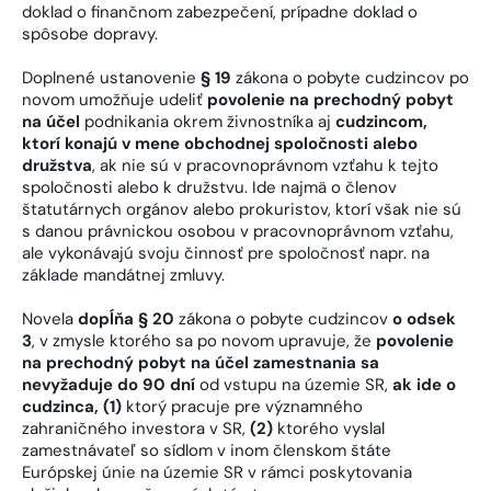
doklad o finančnom zabezpečení, prípadne doklad o
spôsobe dopravy.
Doplnené ustanovenie
§ 19
zákona o pobyte cudzincov po
novom umožňuje udeliť
povolenie na prechodný pobyt
na účel
podnikania okrem živnostníka aj
cudzincom,
ktorí konajú v mene obchodnej spoločnosti alebo
družstva
, ak nie sú v pracovnoprávnom vzťahu k tejto
spoločnosti alebo k družstvu. Ide najmä o členov
štatutárnych orgánov alebo prokuristov, ktorí však nie sú
s danou právnickou osobou v pracovnoprávnom vzťahu,
ale vykonávajú svoju činnosť pre spoločnosť napr. na
základe mandátnej zmluvy.
Novela
dopĺňa § 20
zákona o pobyte cudzincov
o odsek
3
, v zmysle ktorého sa po novom upravuje, že
povolenie
na prechodný pobyt na účel zamestnania sa
nevyžaduje do 90 dní
od vstupu na územie SR,
ak ide o
cudzinca, (1)
ktorý pracuje pre významného
zahraničného investora v SR,
(2)
ktorého vyslal
zamestnávateľ so sídlom v inom členskom štáte
Európskej únie na územie SR v rámci poskytovania