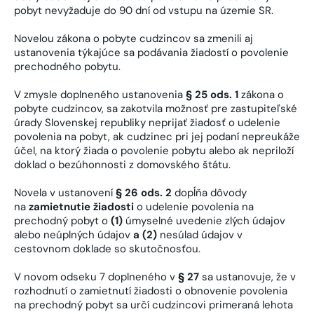
pobyt nevyžaduje do 90 dní od vstupu na územie SR.
Novelou zákona o pobyte cudzincov sa zmenili aj
ustanovenia týkajúce sa podávania žiadostí o povolenie
prechodného pobytu.
V zmysle doplneného ustanovenia
§ 25 ods. 1
zákona o
pobyte cudzincov, sa zakotvila možnosť pre zastupiteľské
úrady Slovenskej republiky neprijať žiadosť o udelenie
povolenia na pobyt, ak cudzinec pri jej podaní nepreukáže
účel, na ktorý žiada o povolenie pobytu alebo ak nepriloží
doklad o bezúhonnosti z domovského štátu.
Novela v ustanovení
§ 26 ods. 2
dopĺňa dôvody
na
zamietnutie žiadosti
o udelenie povolenia na
prechodný pobyt o
(1)
úmyselné uvedenie zlých údajov
alebo neúplných údajov
a (2)
nesúlad údajov v
cestovnom doklade so skutočnosťou.
V novom odseku 7 doplneného v
§ 27
sa ustanovuje, že v
rozhodnutí o zamietnutí žiadosti o obnovenie povolenia
na prechodný pobyt sa určí cudzincovi primeraná lehota