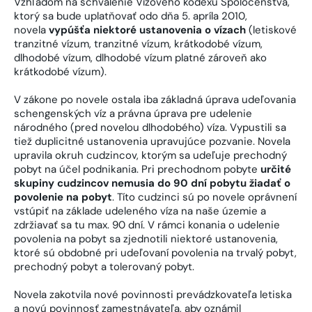
Vzhľadom na schválenie Vízového kódexu Spoločenstva,
ktorý sa bude uplatňovať odo dňa 5. apríla 2010,
novela
vypúšťa niektoré ustanovenia o vízach
(letiskové
tranzitné vízum, tranzitné vízum, krátkodobé vízum,
dlhodobé vízum, dlhodobé vízum platné zároveň ako
krátkodobé vízum).
V zákone po novele ostala iba základná úprava udeľovania
schengenských víz a právna úprava pre udelenie
národného (pred novelou dlhodobého) víza. Vypustili sa
tiež duplicitné ustanovenia upravujúce pozvanie. Novela
upravila okruh cudzincov, ktorým sa udeľuje prechodný
pobyt na účel podnikania. Pri prechodnom pobyte
určité
skupiny cudzincov nemusia do 90 dní pobytu žiadať o
povolenie na pobyt
. Títo cudzinci sú po novele oprávnení
vstúpiť na základe udeleného víza na naše územie a
zdržiavať sa tu max. 90 dní. V rámci konania o udelenie
povolenia na pobyt sa zjednotili niektoré ustanovenia,
ktoré sú obdobné pri udeľovaní povolenia na trvalý pobyt,
prechodný pobyt a tolerovaný pobyt.
Novela zakotvila nové povinnosti prevádzkovateľa letiska
a novú povinnosť zamestnávateľa, aby oznámil