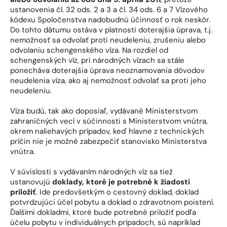
ustanovenia čl. 32 ods. 2 a 3 a čl. 34 ods. 6 a 7 Vízového
kódexu Spoločenstva nadobudnú účinnosť o rok neskôr.
Do tohto dátumu ostáva v platnosti doterajšia úprava, t.j.
nemožnosť sa odvolať proti neudeleniu, zrušeniu alebo
odvolaniu schengenského víza. Na rozdiel od
schengenských víz, pri národných vízach sa stále
ponecháva doterajšia úprava neoznamovania dôvodov
neudelenia víza, ako aj nemožnosť odvolať sa proti jeho
neudeleniu.
Víza budú, tak ako doposiaľ, vydávané Ministerstvom
zahraničných vecí v súčinnosti s Ministerstvom vnútra,
okrem naliehavých prípadov, keď hlavne z technických
príčin nie je možné zabezpečiť stanovisko Ministerstva
vnútra.
V súvislosti s vydávaním národných víz sa tiež
ustanovujú
doklady, ktoré je potrebné k žiadosti
priložiť
. Ide predovšetkým o cestovný doklad, doklad
potvrdzujúci účel pobytu a doklad o zdravotnom poistení.
Ďalšími dokladmi, ktoré bude potrebné priložiť podľa
účelu pobytu v individuálnych prípadoch, sú napríklad