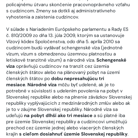
policajnému útvaru skončenie pracovnoprávneho vzťahu
s cudzincom. Zmeny sa dotkli aj administratívneho
vyhostenia a zaistenia cudzincov.
V súlade s Nariadením Európskeho parlamentu a Rady ES
č. 810/2009 zo dňa 13. júla 2009, ktorým sa ustanovuje
Vízový kódex Spoločenstva, odo dňa 5. apríla 2010 sa
cudzincom budú vydávať schengenské víza (jednotné
vízum, vízum s obmedzenou územnou platnosťou a
letiskové tranzitné vízum) a národné víza.
Schengenské
víza
oprávňujú cudzincov na tranzit cez územia
členských štátov alebo na plánovaný pobyt na území
členských štátov po
dobu nepresahujúcu tri
mesiace
.
Národné víza
môžu byť udelené, ak je to
potrebné v súvislosti s udelením povolenia na pobyt v
Slovenskej republike alebo na plnenie záväzkov Slovenskej
republiky vyplývajúcich z medzinárodných zmlúv alebo ak
je to v záujme Slovenskej republiky. Národné víza sa
udeľujú
na pobyt dlhší ako tri mesiace
a sú platné iba
pre územie Slovenskej republiky a cudzincovi umožňujú
prechod cez územie jednej alebo viacerých členských
krajín
s cieľom dosiahnuť územie Slovenskej republiky
.