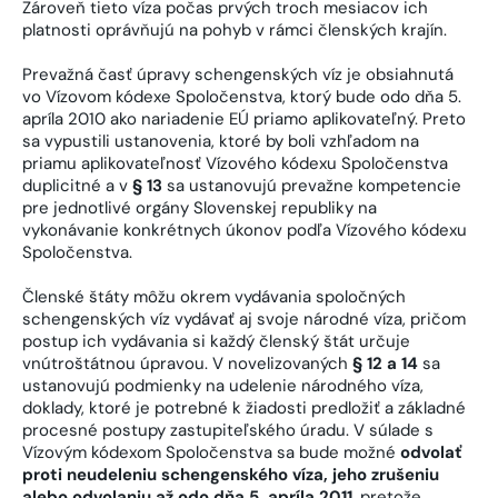
Zároveň tieto víza počas prvých troch mesiacov ich
platnosti oprávňujú na pohyb v rámci členských krajín.
Prevažná časť úpravy schengenských víz je obsiahnutá
vo Vízovom kódexe Spoločenstva, ktorý bude odo dňa 5.
apríla 2010 ako nariadenie EÚ priamo aplikovateľný. Preto
sa vypustili ustanovenia, ktoré by boli vzhľadom na
priamu aplikovateľnosť Vízového kódexu Spoločenstva
duplicitné a v
§ 13
sa ustanovujú prevažne kompetencie
pre jednotlivé orgány Slovenskej republiky na
vykonávanie konkrétnych úkonov podľa Vízového kódexu
Spoločenstva.
Členské štáty môžu okrem vydávania spoločných
schengenských víz vydávať aj svoje národné víza, pričom
postup ich vydávania si každý členský štát určuje
vnútroštátnou úpravou. V novelizovaných
§ 12 a 14
sa
ustanovujú podmienky na udelenie národného víza,
doklady, ktoré je potrebné k žiadosti predložiť a základné
procesné postupy zastupiteľského úradu. V súlade s
Vízovým kódexom Spoločenstva sa bude možné
odvolať
proti neudeleniu schengenského víza, jeho zrušeniu
alebo odvolaniu
až odo dňa 5. apríla 2011
, pretože