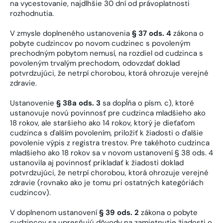
na vycestovanie, najdlhšie 30 dní od právoplatnosti
rozhodnutia.
V zmysle doplneného ustanovenia
§ 37 ods. 4
zákona o
pobyte cudzincov po novom cudzinec s povoleným
prechodným pobytom nemusí, na rozdiel od cudzinca s
povoleným trvalým prechodom, odovzdať doklad
potvrdzujúci, že netrpí chorobou, ktorá ohrozuje verejné
zdravie.
Ustanovenie
§ 38a ods. 3
sa dopĺňa o písm. c), ktoré
ustanovuje novú povinnosť pre cudzinca mladšieho ako
18 rokov, ale staršieho ako 14 rokov, ktorý je dieťaťom
cudzinca s ďalším povolením, priložiť k žiadosti o ďalšie
povolenie výpis z registra trestov. Pre takéhoto cudzinca
mladšieho ako 18 rokov sa v novom ustanovení § 38 ods. 4
ustanovila aj povinnosť prikladať k žiadosti doklad
potvrdzujúci, že netrpí chorobou, ktorá ohrozuje verejné
zdravie (rovnako ako je tomu pri ostatných kategóriách
cudzincov).
V doplnenom ustanovení
§ 39 ods. 2
zákona o pobyte
cudzincov sa upresňujú dôvody na zamietnutie žiadosti o