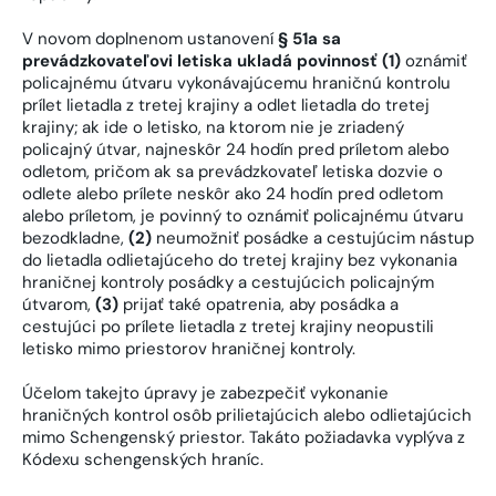
V novom doplnenom ustanovení
§ 51a sa
prevádzkovateľovi letiska ukladá povinnosť (1)
oznámiť
policajnému útvaru vykonávajúcemu hraničnú kontrolu
prílet lietadla z tretej krajiny a odlet lietadla do tretej
krajiny; ak ide o letisko, na ktorom nie je zriadený
policajný útvar, najneskôr 24 hodín pred príletom alebo
odletom, pričom ak sa prevádzkovateľ letiska dozvie o
odlete alebo prílete neskôr ako 24 hodín pred odletom
alebo príletom, je povinný to oznámiť policajnému útvaru
bezodkladne,
(2)
neumožniť posádke a cestujúcim nástup
do lietadla odlietajúceho do tretej krajiny bez vykonania
hraničnej kontroly posádky a cestujúcich policajným
útvarom,
(3)
prijať také opatrenia, aby posádka a
cestujúci po prílete lietadla z tretej krajiny neopustili
letisko mimo priestorov hraničnej kontroly.
Účelom takejto úpravy je zabezpečiť vykonanie
hraničných kontrol osôb prilietajúcich alebo odlietajúcich
mimo Schengenský priestor. Takáto požiadavka vyplýva z
Kódexu schengenských hraníc.