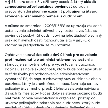
V
§ 53
sa za odsek 3 vložil nový odsek 4, ktorý
ukladá
zamestnávateľovi cudzinca povinnosť
do troch
pracovných dní
písomne oznámiť policajnému útvaru
skončenie pracovného pomeru s cudzincom
.
V súlade so smernicou 2008/115/ES sa upravujú základné
ustanovenia administratívneho vyhostenia, zavádza sa
povinnosť poskytnúť cudzincovi na jeho žiadosť písomný
preklad hlavných častí rozhodnutia, a to v jazyku, o
ktorom sa predpokladá, že mu rozumie.
Opätovne sa
zavádza odkladný účinok pre odvolanie
proti rozhodnutiu o administratívnom vyhostení
a
stanovuje sa nová lehota pre vycestovanie cudzinca.
Dopĺňajú sa nové skutočnosti, ktoré bude policajný útvar
brať do úvahy pri rozhodovaní o administratívnom
vyhostení. Pôjde napr. o zdravotný stav cudzinca alebo o
cudzinca, ktorý je zraniteľnou osobou. Navrhuje sa, aby
policajný útvar mohol predĺžiť lehotu zaistenia najviac o
ďalších 12 mesiacov. Počas doby zaistenia cudzinca budú
mať zástupcovia mimovládnych organizácií prístup do
útvarov policajného zaistenia pre cudzincov, ktorý bude
podliehať súhlasu riaditeľa zariadenia. Policajný útvar