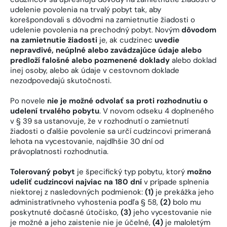
udelenie povolenia na trvalý pobyt tak, aby
korešpondovali s dôvodmi na zamietnutie žiadosti o
udelenie povolenia na prechodný pobyt. Novým
dôvodom
na zamietnutie žiadosti
je, ak cudzinec
uvedie
nepravdivé, neúplné alebo zavádzajúce údaje alebo
predloží falošné alebo pozmenené doklady
alebo doklad
inej osoby, alebo ak údaje v cestovnom doklade
nezodpovedajú skutočnosti.
Po novele
nie je možné odvolať sa
proti rozhodnutiu o
udelení trvalého pobytu
. V novom odseku 4 doplneného
v § 39 sa ustanovuje, že v rozhodnutí o zamietnutí
žiadosti o ďalšie povolenie sa určí cudzincovi primeraná
lehota na vycestovanie, najdlhšie 30 dní od
právoplatnosti rozhodnutia.
Tolerovaný pobyt
je špecifický typ pobytu, ktorý
možno
udeliť cudzincovi najviac na 180 dní
v prípade splnenia
niektorej z nasledovných podmienok:
(1)
je prekážka jeho
administratívneho vyhostenia podľa § 58,
(2)
bolo mu
poskytnuté dočasné útočisko,
(3)
jeho vycestovanie nie
je možné a jeho zaistenie nie je účelné,
(4)
je maloletým