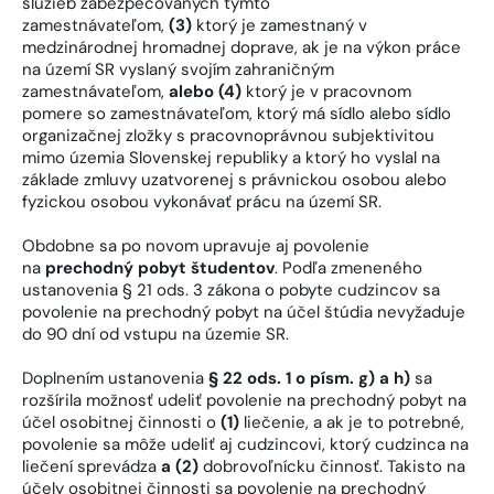
služieb zabezpečovaných týmto
zamestnávateľom,
(3)
ktorý je zamestnaný v
medzinárodnej hromadnej doprave, ak je na výkon práce
na území SR vyslaný svojím zahraničným
zamestnávateľom,
alebo (4)
ktorý je v pracovnom
pomere so zamestnávateľom, ktorý má sídlo alebo sídlo
organizačnej zložky s pracovnoprávnou subjektivitou
mimo územia Slovenskej republiky a ktorý ho vyslal na
základe zmluvy uzatvorenej s právnickou osobou alebo
fyzickou osobou vykonávať prácu na území SR.
Obdobne sa po novom upravuje aj povolenie
na
prechodný pobyt študentov
. Podľa zmeneného
ustanovenia § 21 ods. 3 zákona o pobyte cudzincov sa
povolenie na prechodný pobyt na účel štúdia nevyžaduje
do 90 dní od vstupu na územie SR.
Doplnením ustanovenia
§ 22 ods. 1 o písm. g) a h)
sa
rozšírila možnosť udeliť povolenie na prechodný pobyt na
účel osobitnej činnosti o
(1)
liečenie, a ak je to potrebné,
povolenie sa môže udeliť aj cudzincovi, ktorý cudzinca na
liečení sprevádza
a (2)
dobrovoľnícku činnosť. Takisto na
účely osobitnej činnosti sa povolenie na prechodný