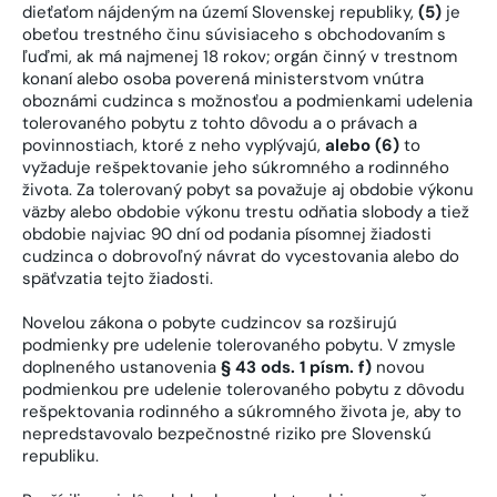
dieťaťom nájdeným na území Slovenskej republiky,
(5)
je
obeťou trestného činu súvisiaceho s obchodovaním s
ľuďmi, ak má najmenej 18 rokov; orgán činný v trestnom
konaní alebo osoba poverená ministerstvom vnútra
oboznámi cudzinca s možnosťou a podmienkami udelenia
tolerovaného pobytu z tohto dôvodu a o právach a
povinnostiach, ktoré z neho vyplývajú,
alebo (6)
to
vyžaduje rešpektovanie jeho súkromného a rodinného
života. Za tolerovaný pobyt sa považuje aj obdobie výkonu
väzby alebo obdobie výkonu trestu odňatia slobody a tiež
obdobie najviac 90 dní od podania písomnej žiadosti
cudzinca o dobrovoľný návrat do vycestovania alebo do
späťvzatia tejto žiadosti.
Novelou zákona o pobyte cudzincov sa rozširujú
podmienky pre udelenie tolerovaného pobytu. V zmysle
doplneného ustanovenia
§ 43 ods. 1 písm. f)
novou
podmienkou pre udelenie tolerovaného pobytu z dôvodu
rešpektovania rodinného a súkromného života je, aby to
nepredstavovalo bezpečnostné riziko pre Slovenskú
republiku.