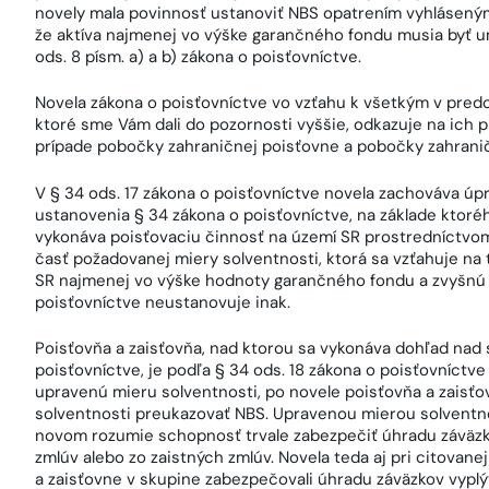
novely mala povinnosť ustanoviť NBS opatrením vyhláseným 
že aktíva najmenej vo výške garančného fondu musia byť u
ods. 8 písm. a) a b) zákona o poisťovníctve.
Novela zákona o poisťovníctve vo vzťahu k všetkým v pr
ktoré sme Vám dali do pozornosti vyššie, odkazuje na ich p
prípade pobočky zahraničnej poisťovne a pobočky zahranič
V § 34 ods. 17 zákona o poisťovníctve novela zachováva úp
ustanovenia § 34 zákona o poisťovníctve, na základe ktorého
vykonáva poisťovaciu činnosť na území SR prostredníctvom 
časť požadovanej miery solventnosti, ktorá sa vzťahuje na 
SR najmenej vo výške hodnoty garančného fondu a zvyšnú č
poisťovníctve neustanovuje inak.
Poisťovňa a zaisťovňa, nad ktorou sa vykonáva dohľad nad s
poisťovníctve, je podľa § 34 ods. 18 zákona o poisťovníctve
upravenú mieru solventnosti, po novele poisťovňa a zaisť
solventnosti preukazovať NBS. Upravenou mierou solventno
novom rozumie schopnosť trvale zabezpečiť úhradu záväzk
zmlúv alebo zo zaistných zmlúv. Novela teda aj pri citovane
a zaisťovne v skupine zabezpečovali úhradu záväzkov vyplý