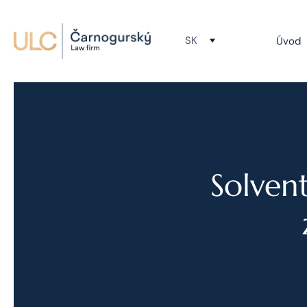
SK
Úvod
Solven