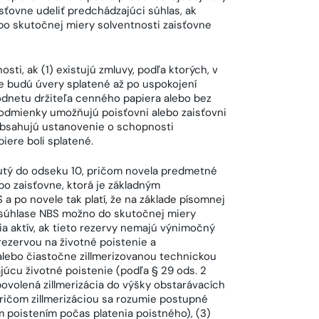
sťovne udeliť predchádzajúci súhlas, ak
bo skutočnej miery solventnosti zaisťovne
i, ak (1) existujú zmluvy, podľa ktorých, v
ne budú úvery splatené až po uspokojení
odnetu držiteľa cenného papiera alebo bez
odmienky umožňujú poisťovni alebo zaisťovni
obsahujú ustanovenie o schopnosti
iere boli splatené.
nutý do odseku 10, pričom novela predmetné
bo zaisťovne, ktorá je základným
 po novele tak platí, že na základe písomnej
 súhlase NBS možno do skutočnej miery
ia aktív, ak tieto rezervy nemajú výnimočný
rezervou na životné poistenie a
alebo čiastočne zillmerizovanou technickou
júcu životné poistenie (podľa § 29 ods. 2
povolená zillmerizácia do výšky obstarávacích
pričom zillmerizáciou sa rozumie postupné
 poistením počas platenia poistného), (3)