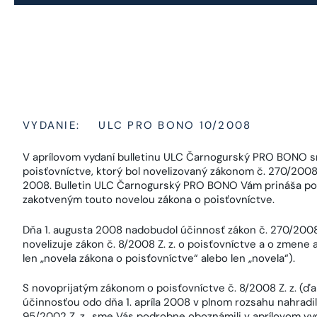
VYDANIE:
ULC PRO BONO 10/2008
V aprílovom vydaní bulletinu ULC Čarnogurský PRO BONO s
poisťovníctve, ktorý bol novelizovaný zákonom č. 270/2008 Z
2008. Bulletin ULC Čarnogurský PRO BONO Vám prináša po
zakotveným touto novelou zákona o poisťovníctve.
Dňa 1. augusta 2008 nadobudol účinnosť zákon č. 270/2008 
novelizuje zákon č. 8/2008 Z. z. o poisťovníctve a o zmene 
len „novela zákona o poisťovníctve“ alebo len „novela“).
S novoprijatým zákonom o poisťovníctve č. 8/2008 Z. z. (ďale
účinnosťou odo dňa 1. apríla 2008 v plnom rozsahu nahradi
95/2002 Z. z., sme Vás podrobne oboznámili v aprílovom v