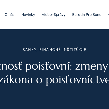
O nás
Novinky
Video-Správy
Bulletin Pro Bono
Public Private Partnership
BANKY, FINANČNÉ INŠTITÚCIE
Riešenie sporov
tnosť poisťovní: zmeny
Fúzie a akvizície
Právo obchodných spoločností
zákona o poisťovníctv
Právo hospodárskej súťaže