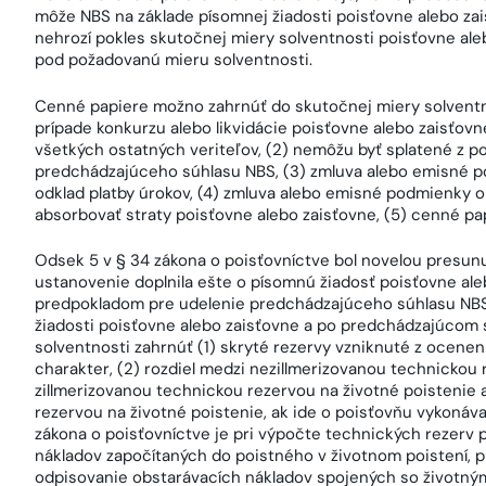
môže NBS na základe písomnej žiadosti poisťovne alebo zai
nehrozí pokles skutočnej miery solventnosti poisťovne ale
pod požadovanú mieru solventnosti.
Cenné papiere možno zahrnúť do skutočnej miery solventnost
prípade konkurzu alebo likvidácie poisťovne alebo zaisťov
všetkých ostatných veriteľov, (2) nemôžu byť splatené z p
predchádzajúceho súhlasu NBS, (3) zmluva alebo emisné p
odklad platby úrokov, (4) zmluva alebo emisné podmienky 
absorbovať straty poisťovne alebo zaisťovne, (5) cenné pap
Odsek 5 v § 34 zákona o poisťovníctve bol novelou presu
ustanovenie doplnila ešte o písomnú žiadosť poisťovne ale
predpokladom pre udelenie predchádzajúceho súhlasu NBS a
žiadosti poisťovne alebo zaisťovne a po predchádzajúcom
solventnosti zahrnúť (1) skryté rezervy vzniknuté z ocenen
charakter, (2) rozdiel medzi nezillmerizovanou technickou 
zillmerizovanou technickou rezervou na životné poistenie 
rezervou na životné poistenie, ak ide o poisťovňu vykonáva
zákona o poisťovníctve je pri výpočte technických rezerv 
nákladov započítaných do poistného v životnom poistení, 
odpisovanie obstarávacích nákladov spojených so životným