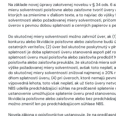
Na základe novej úpravy zakotvenej novelou v § 34 ods. 6 
mieru solventnosti poisťovne alebo zaisťovne tvoriť úvery
ktorých sa zmienime v ďalšom texte, a to najviac do výšky
solventnosti alebo požadovanej miery solventnosti, pričo
úverov s pevnou dobou splatnosti a cenných papierov s pe
Do skutočnej miery solventnosti možno zahrnúť úver, ak (1)
konkurzu alebo likvidácie poisťovne alebo zaisťovne budú 
ostatných veriteľov, (2) úver bol skutočne poskytnutý v pl
splatnosti je doba splatnosti úveru stanovená aspoň päť r
splatnosti úveru musí poisťovňa alebo zaisťovňa predložiť 
poisťovňa alebo zaisťovňa preukáže, že skutočná miera sol
výške požadovanej miery solventnosti, avšak toto neplatí, 
do skutočnej miery solventnosti znižoval najmenej o 20% 
dňom splatnosti úveru, (4) pri úveroch, ktoré nemajú pevn
výpovedná lehota, toto však neplatí, ak už tieto úvery netv
NBS udelila predchádzajúci súhlas na predčasné splatenie
ustanovenie umožňujúce splatenie úveru pred stanovenou d
likvidácia poisťovne alebo zaisťovne alebo bez predchádza
možno zmeniť len po predchádzajúcom súhlase NBS.
Novela zákona o poisťovníctve ustanovuje, že na predčasn