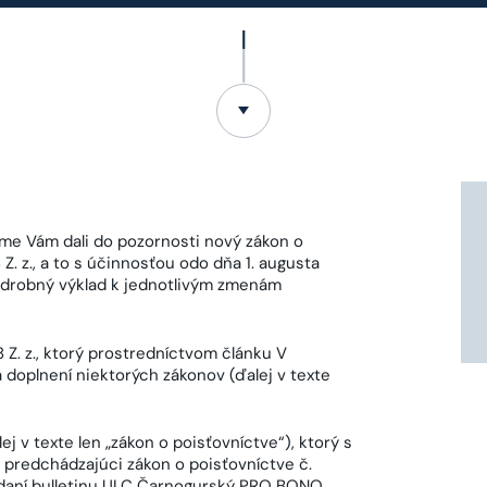
me Vám dali do pozornosti nový zákon o
. z., a to s účinnosťou odo dňa 1. augusta
drobný výklad k jednotlivým zmenám
Z. z., ktorý prostredníctvom článku V
a doplnení niektorých zákonov (ďalej v texte
j v texte len „zákon o poisťovníctve“), ktorý s
l predchádzajúci zákon o poisťovníctve č.
ydaní bulletinu ULC Čarnogurský PRO BONO.