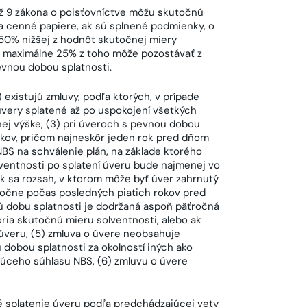
až 9 zákona o poisťovníctve môžu skutočnú
 a cenné papiere, ak sú splnené podmienky, o
 50% nižšej z hodnôt skutočnej miery
m maximálne 25% z toho môže pozostávať z
vnou dobou splatnosti.
 existujú zmluvy, podľa ktorých, v prípade
úvery splatené až po uspokojení všetkých
nej výške, (3) pri úveroch s pevnou dobou
okov, pričom najneskôr jeden rok pred dňom
NBS na schválenie plán, na základe ktorého
ventnosti po splatení úveru bude najmenej vo
ak sa rozsah, v ktorom môže byť úver zahrnutý
ročne počas posledných piatich rokov pred
ú dobu splatnosti je dodržaná aspoň päťročná
oria skutočnú mieru solventnosti, alebo ak
 úveru, (5) zmluva o úvere neobsahuje
obou splatnosti za okolností iných ako
júceho súhlasu NBS, (6) zmluvu o úvere
é splatenie úveru podľa predchádzajúcej vety