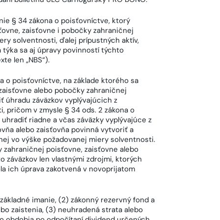
ie § 34 zákona o poisťovníctve, ktorý
ťovne, zaisťovne i pobočky zahraničnej
y solventnosti, ďalej prípustných aktív,
 týka sa aj úpravy povinností týchto
xte len „NBS“).
a o poisťovníctve, na základe ktorého sa
zaisťovne alebo pobočky zahraničnej
 úhradu záväzkov vyplývajúcich z
i, pričom v zmysle § 34 ods. 2 zákona o
 uhradiť riadne a včas záväzky vyplývajúce z
ovňa alebo zaisťovňa povinná vytvoriť a
nej vo výške požadovanej miery solventnosti.
y zahraničnej poisťovne, zaisťovne alebo
 záväzkov len vlastnými zdrojmi, ktorých
la ich úprava zakotvená v novoprijatom
 základné imanie, (2) zákonný rezervný fond a
ebo zaistenia, (3) neuhradená strata alebo
ho obdobia po odpočítaní dividend určených