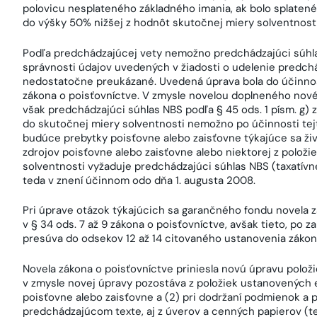
polovicu nesplateného základného imania, ak bolo splaten
do výšky 50% nižšej z hodnôt skutočnej miery solventnosti
Podľa predchádzajúcej vety nemožno predchádzajúci súhla
správnosti údajov uvedených v žiadosti o udelenie predch
nedostatočne preukázané. Uvedená úprava bola do účinnost
zákona o poisťovníctve. V zmysle novelou doplneného nov
však predchádzajúci súhlas NBS podľa § 45 ods. 1 písm. g) 
do skutočnej miery solventnosti nemožno po účinnosti tejto
budúce prebytky poisťovne alebo zaisťovne týkajúce sa ži
zdrojov poisťovne alebo zaisťovne alebo niektorej z položi
solventnosti vyžaduje predchádzajúci súhlas NBS (taxatívn
teda v znení účinnom odo dňa 1. augusta 2008.
Pri úprave otázok týkajúcich sa garančného fondu novela 
v § 34 ods. 7 až 9 zákona o poisťovníctve, avšak tieto, po
presúva do odsekov 12 až 14 citovaného ustanovenia zákon
Novela zákona o poisťovníctve priniesla novú úpravu položi
v zmysle novej úpravy pozostáva z položiek ustanovených ex
poisťovne alebo zaisťovne a (2) pri dodržaní podmienok a p
predchádzajúcom texte, aj z úverov a cenných papierov (ted