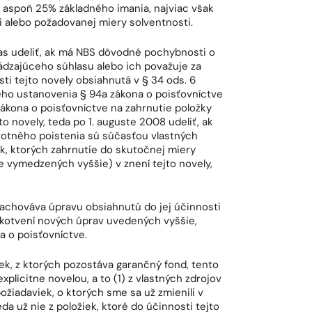
é aspoň 25% základného imania, najviac však
 alebo požadovanej miery solventnosti.
s udeliť, ak má NBS dôvodné pochybnosti o
ádzajúceho súhlasu alebo ich považuje za
i tejto novely obsiahnutá v § 34 ods. 6
ého ustanovenia § 94a zákona o poisťovníctve
zákona o poisťovníctve na zahrnutie položky
 novely, teda po 1. auguste 2008 udeliť, ak
votného poistenia sú súčasťou vlastných
ek, ktorých zahrnutie do skutočnej miery
e vymedzených vyššie) v znení tejto novely,
zachováva úpravu obsiahnutú do jej účinnosti
 zakotvení nových úprav uvedených vyššie,
a o poisťovníctve.
ek, z ktorých pozostáva garančný fond, tento
plicitne novelou, a to (1) z vlastných zdrojov
ožiadaviek, o ktorých sme sa už zmienili v
a už nie z položiek, ktoré do účinnosti tejto