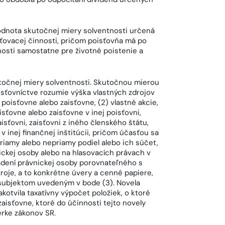
dnota skutočnej miery solventnosti určená
sťovacej činnosti, pričom poisťovňa má po
osti samostatne pre životné poistenie a
utočnej miery solventnosti. Skutočnou mierou
isťovníctve rozumie výška vlastných zdrojov
poisťovne alebo zaisťovne, (2) vlastné akcie,
sťovne alebo zaisťovne v inej poisťovni,
isťovni, zaisťovni z iného členského štátu,
 v inej finančnej inštitúcii, pričom účasťou sa
priamy alebo nepriamy podiel alebo ich súčet,
ckej osoby alebo na hlasovacích právach v
adení právnickej osoby porovnateľného s
oje, a to konkrétne úvery a cenné papiere,
 subjektom uvedeným v bode (3). Novela
otvila taxatívny výpočet položiek, o ktoré
aisťovne, ktoré do účinnosti tejto novely
rke zákonov SR.