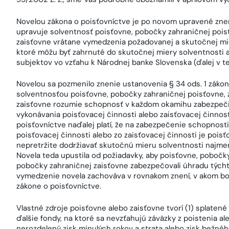
Novelou zákona o poisťovníctve je po novom upravené znen
upravuje solventnosť poisťovne, pobočky zahraničnej pois
zaisťovne vrátane vymedzenia požadovanej a skutočnej mier
ktoré môžu byť zahrnuté do skutočnej miery solventnosti a
subjektov vo vzťahu k Národnej banke Slovenska (ďalej v te
Novelou sa pozmenilo znenie ustanovenia § 34 ods. 1 zákon
solventnosťou poisťovne, pobočky zahraničnej poisťovne, 
zaisťovne rozumie schopnosť v každom okamihu zabezpečiť
vykonávania poisťovacej činnosti alebo zaisťovacej činnost
poisťovníctve naďalej platí, že na zabezpečenie schopnosti
poisťovacej činnosti alebo zo zaisťovacej činnosti je poisť
nepretržite dodržiavať skutočnú mieru solventnosti najme
Novela teda upustila od požiadavky, aby poisťovne, pobočk
pobočky zahraničnej zaisťovne zabezpečovali úhradu týchto
vymedzenie novela zachováva v rovnakom znení, v akom bo
zákone o poisťovníctve.
Vlastné zdroje poisťovne alebo zaisťovne tvorí (1) splatené
ďalšie fondy, na ktoré sa nevzťahujú záväzky z poistenia al
nerozdelený zisk minulých rokov a strata alebo zisk bežné