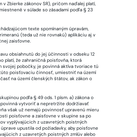
v Zbierke zákonov SR), pričom naďalej platí,
miestnené v súlade so zásadami podľa § 23
edchádzajúcom texte spomínaným úpravám,
rimeranú (teda už nie rovnakú) aplikáciu aj v
nej zaisťovne.
ravu obsiahnutú do jej účinnosti v odseku 12
 platí, že zahraničná poisťovňa, ktorá
svojej pobočky, je povinná aktíva tvoriace tú
túto poisťovaciu činnosť, umiestniť na území
asť na území členských štátov, ak zákon o
kupinou podľa § 49 ods. 1 písm. a) zákona o
 povinná vytvoriť a nepretržite dodržiavať
ovňa však už nemajú povinnosť upravenú mieru
sti poisťovne a zaisťovne v skupine sa po
ov vyplývajúcich z uzavretých poistných
j úprave upustila od požiadavky, aby poisťovne
vajúcich z uzavretých poistných zmlúv alebo