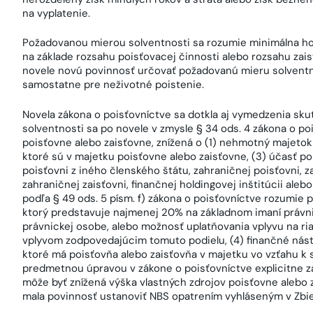
na vyplatenie.
Požadovanou mierou solventnosti sa rozumie minimálna ho
na základe rozsahu poisťovacej činnosti alebo rozsahu zai
novele novú povinnosť určovať požadovanú mieru solventn
samostatne pre neživotné poistenie.
Novela zákona o poisťovníctve sa dotkla aj vymedzenia sk
solventnosti sa po novele v zmysle § 34 ods. 4 zákona o po
poisťovne alebo zaisťovne, znížená o (1) nehmotný majetok 
ktoré sú v majetku poisťovne alebo zaisťovne, (3) účasť poi
poisťovni z iného členského štátu, zahraničnej poisťovni, za
zahraničnej zaisťovni, finančnej holdingovej inštitúcii alebo
podľa § 49 ods. 5 písm. f) zákona o poisťovníctve rozumie 
ktorý predstavuje najmenej 20% na základnom imaní právni
právnickej osobe, alebo možnosť uplatňovania vplyvu na ri
vplyvom zodpovedajúcim tomuto podielu, (4) finančné nástr
ktoré má poisťovňa alebo zaisťovňa v majetku vo vzťahu k
predmetnou úpravou v zákone o poisťovníctve explicitne zak
môže byť znížená výška vlastných zdrojov poisťovne alebo z
mala povinnosť ustanoviť NBS opatrením vyhláseným v Zbie