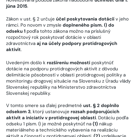
júna 2015
.
Zákon v ust. § 2 určuje
účel poskytovania dotácií
v jeho
rámci. Po novom v zmysle
doplneného
písm. l) do
odseku 1
podľa tohto zákona možno na príslušný
rozpočtový rok poskytovať dotácie v oblasti
zdravotníctva
aj na účely podpory protidrogových
aktivít
.
Uvedeným došlo k
rozšíreniu možnosti
poskytnúť
dotácie na podporu protidrogových aktivít z dôvodu
delimitácie pôsobností v oblasti protidrogovej politiky a
monitoringu drogovej situácie na Slovensku z Úradu vlády
Slovenskej republiky na Ministerstvo zdravotníctva
Slovenskej republiky.
V tomto smere sa ďalej predmetné
ust. § 2 doplnilo
odsekom 3
, ktorý ustanovuje
rozsah podporujúcich
aktivít a iniciatív v protidrogovej oblasti
. Dotáciu podľa
odseku 1 písm. l) je možné poskytnúť na
(1)
nákup
materiálneho a technického vybavenia na realizáciu
aktivít a činností v protidrogovej oblasti,
(2)
vzdelávacie