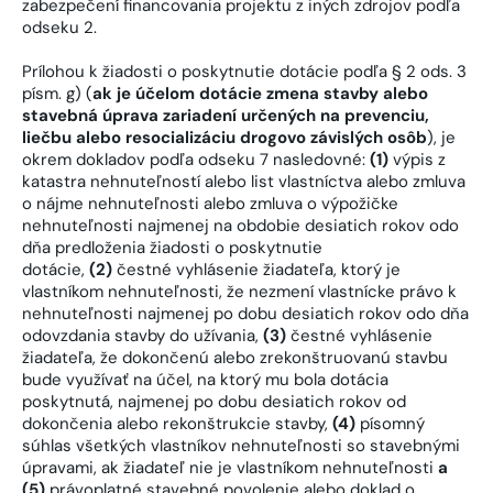
zabezpečení financovania projektu z iných zdrojov podľa
odseku 2.
Prílohou k žiadosti o poskytnutie dotácie podľa § 2 ods. 3
písm. g) (
ak je účelom dotácie zmena stavby alebo
stavebná úprava zariadení určených na prevenciu,
liečbu alebo resocializáciu drogovo závislých osôb
), je
okrem dokladov podľa odseku 7 nasledovné:
(1)
výpis z
katastra nehnuteľností alebo list vlastníctva alebo zmluva
o nájme nehnuteľnosti alebo zmluva o výpožičke
nehnuteľnosti najmenej na obdobie desiatich rokov odo
dňa predloženia žiadosti o poskytnutie
dotácie,
(2)
čestné vyhlásenie žiadateľa, ktorý je
vlastníkom nehnuteľnosti, že nezmení vlastnícke právo k
nehnuteľnosti najmenej po dobu desiatich rokov odo dňa
odovzdania stavby do užívania,
(3)
čestné vyhlásenie
žiadateľa, že dokončenú alebo zrekonštruovanú stavbu
bude využívať na účel, na ktorý mu bola dotácia
poskytnutá, najmenej po dobu desiatich rokov od
dokončenia alebo rekonštrukcie stavby,
(4)
písomný
súhlas všetkých vlastníkov nehnuteľnosti so stavebnými
úpravami, ak žiadateľ nie je vlastníkom nehnuteľnosti
a
(5)
právoplatné stavebné povolenie alebo doklad o