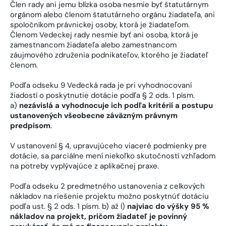
Člen rady ani jemu blízka osoba nesmie byť štatutárnym
orgánom alebo členom štatutárneho orgánu žiadateľa, ani
spoločníkom právnickej osoby, ktorá je žiadateľom.
Členom Vedeckej rady nesmie byť ani osoba, ktorá je
zamestnancom žiadateľa alebo zamestnancom
záujmového združenia podnikateľov, ktorého je žiadateľ
členom.
Podľa odseku 9 Vedecká rada je pri vyhodnocovaní
žiadostí o poskytnutie dotácie podľa § 2 ods. 1 písm.
a)
nezávislá a vyhodnocuje ich podľa kritérií a postupu
ustanovených všeobecne záväzným právnym
predpisom
.
V ustanovení § 4, upravujúceho viaceré podmienky pre
dotácie, sa parciálne mení niekoľko skutočností vzhľadom
na potreby vyplývajúce z aplikačnej praxe.
Podľa odseku 2 predmetného ustanovenia z celkových
nákladov na riešenie projektu možno poskytnúť dotáciu
podľa ust. § 2 ods. 1 písm. b) až l)
najviac do výšky 95 %
nákladov na projekt, pričom žiadateľ je povinný