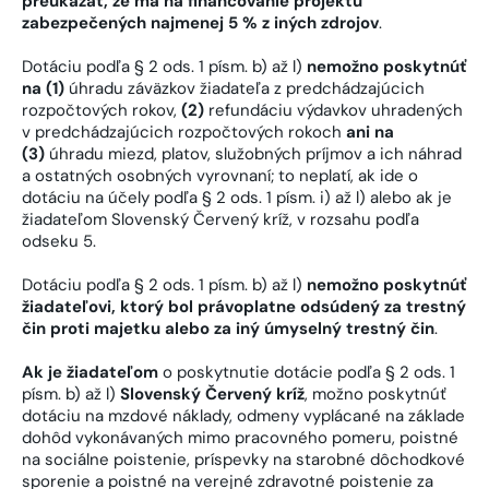
preukázať, že má na financovanie projektu
zabezpečených najmenej 5 % z iných zdrojov
.
Dotáciu podľa § 2 ods. 1 písm. b) až l)
nemožno poskytnúť
na (1)
úhradu záväzkov žiadateľa z predchádzajúcich
rozpočtových rokov,
(2)
refundáciu výdavkov uhradených
v predchádzajúcich rozpočtových rokoch
ani na
(3)
úhradu miezd, platov, služobných príjmov a ich náhrad
a ostatných osobných vyrovnaní; to neplatí, ak ide o
dotáciu na účely podľa § 2 ods. 1 písm. i) až l) alebo ak je
žiadateľom Slovenský Červený kríž, v rozsahu podľa
odseku 5.
Dotáciu podľa § 2 ods. 1 písm. b) až l)
nemožno poskytnúť
žiadateľovi, ktorý bol právoplatne odsúdený za trestný
čin proti majetku alebo za iný úmyselný trestný čin
.
Ak je žiadateľom
o poskytnutie dotácie podľa § 2 ods. 1
písm. b) až l)
Slovenský Červený kríž
, možno poskytnúť
dotáciu na mzdové náklady, odmeny vyplácané na základe
dohôd vykonávaných mimo pracovného pomeru, poistné
na sociálne poistenie, príspevky na starobné dôchodkové
sporenie a poistné na verejné zdravotné poistenie za