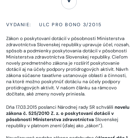
VYDANIE:
ULC PRO BONO 3/2015
Zákon o poskytovaní dotácií v pôsobnosti Ministerstva
zdravotníctva Slovenskej republiky upravuje účel, rozsah,
spôsob a podmienky poskytovania dotácií v pôsobnosti
Ministerstva zdravotníctva Slovenskej republiky. Cieľom
novely predmetného zákona je rozšíriť poskytovanie
dotácií aj na účely podpory protidrogových aktivít. Návrh
zákona súčasne taxatívne ustanovuje oblasti a činnosti,
na ktoré možno poskytnúť dotáciu na účely podpory
protidrogových aktivít. V našom článku sa rámcovo
dočítate, aké zmeny novely priniesla.
Dňa 17.03.2015 poslanci Národnej rady SR schválili
novelu
zákona č. 525/2010 Z. z. o poskytovaní dotácií v
pôsobnosti Ministerstva zdravotníctva
Slovenskej
republiky v platnom znení (ďalej ako „zákon“).
Novelizovaná podoba zákona nadobudne
účinnosť dňa 1.