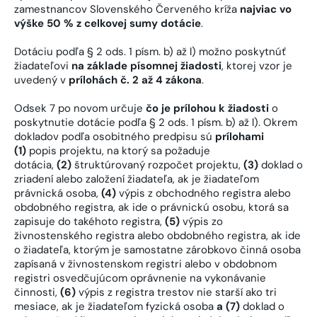
zamestnancov Slovenského Červeného kríža
najviac vo
výške 50 % z celkovej sumy dotácie
.
Dotáciu podľa § 2 ods. 1 písm. b) až l) možno poskytnúť
žiadateľovi
na základe písomnej žiadosti
, ktorej vzor je
uvedený v
prílohách č. 2 až 4 zákona
.
Odsek 7 po novom určuje
čo je prílohou k žiadosti
o
poskytnutie dotácie podľa § 2 ods. 1 písm. b) až l). Okrem
dokladov podľa osobitného predpisu sú
prílohami
(1)
popis projektu, na ktorý sa požaduje
dotácia,
(2)
štruktúrovaný rozpočet projektu,
(3)
doklad o
zriadení alebo založení žiadateľa, ak je žiadateľom
právnická osoba,
(4)
výpis z obchodného registra alebo
obdobného registra, ak ide o právnickú osobu, ktorá sa
zapisuje do takéhoto registra,
(5)
výpis zo
živnostenského registra alebo obdobného registra, ak ide
o žiadateľa, ktorým je samostatne zárobkovo činná osoba
zapísaná v živnostenskom registri alebo v obdobnom
registri osvedčujúcom oprávnenie na vykonávanie
činnosti,
(6)
výpis z registra trestov nie starší ako tri
mesiace, ak je žiadateľom fyzická osoba
a (7)
doklad o