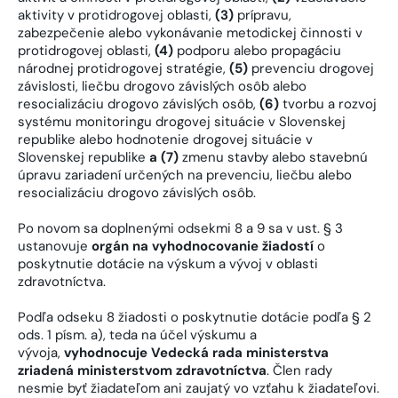
aktivity v protidrogovej oblasti,
(3)
prípravu,
zabezpečenie alebo vykonávanie metodickej činnosti v
protidrogovej oblasti,
(4)
podporu alebo propagáciu
národnej protidrogovej stratégie,
(5)
prevenciu drogovej
závislosti, liečbu drogovo závislých osôb alebo
resocializáciu drogovo závislých osôb,
(6)
tvorbu a rozvoj
systému monitoringu drogovej situácie v Slovenskej
republike alebo hodnotenie drogovej situácie v
Slovenskej republike
a (7)
zmenu stavby alebo stavebnú
úpravu zariadení určených na prevenciu, liečbu alebo
resocializáciu drogovo závislých osôb.
Po novom sa doplnenými odsekmi 8 a 9 sa v ust. § 3
ustanovuje
orgán na vyhodnocovanie žiadostí
o
poskytnutie dotácie na výskum a vývoj v oblasti
zdravotníctva.
Podľa odseku 8 žiadosti o poskytnutie dotácie podľa § 2
ods. 1 písm. a), teda na účel výskumu a
vývoja,
vyhodnocuje Vedecká rada ministerstva
zriadená ministerstvom zdravotníctva
. Člen rady
nesmie byť žiadateľom ani zaujatý vo vzťahu k žiadateľovi.