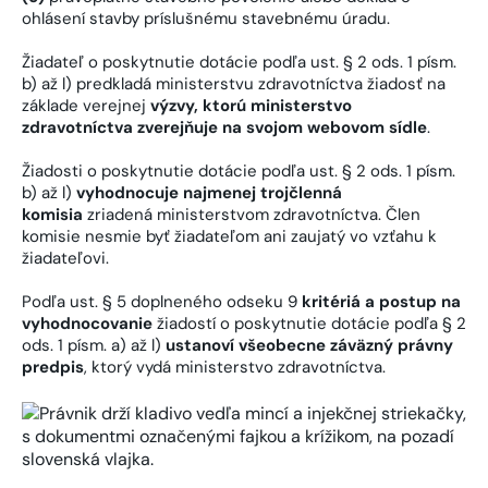
ohlásení stavby príslušnému stavebnému úradu.
Žiadateľ o poskytnutie dotácie podľa ust. § 2 ods. 1 písm.
b) až l) predkladá ministerstvu zdravotníctva žiadosť na
základe verejnej
výzvy, ktorú ministerstvo
zdravotníctva zverejňuje na svojom webovom sídle
.
Žiadosti o poskytnutie dotácie podľa ust. § 2 ods. 1 písm.
b) až l)
vyhodnocuje najmenej trojčlenná
komisia
zriadená ministerstvom zdravotníctva. Člen
komisie nesmie byť žiadateľom ani zaujatý vo vzťahu k
žiadateľovi.
Podľa ust. § 5 doplneného odseku 9
kritériá a postup na
vyhodnocovanie
žiadostí o poskytnutie dotácie podľa § 2
ods. 1 písm. a) až l)
ustanoví všeobecne záväzný právny
predpis
, ktorý vydá ministerstvo zdravotníctva.