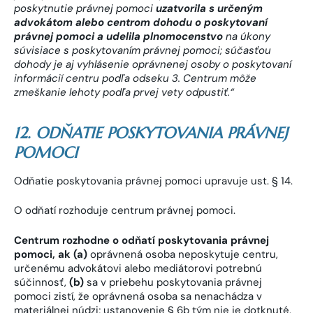
poskytnutie právnej pomoci
uzatvorila s určeným
advokátom alebo centrom dohodu o poskytovaní
právnej pomoci a udelila plnomocenstvo
na úkony
súvisiace s poskytovaním právnej pomoci; súčasťou
dohody je aj vyhlásenie oprávnenej osoby o poskytovaní
informácií centru podľa odseku 3. Centrum môže
zmeškanie lehoty podľa prvej vety odpustiť.“
12. ODŇATIE POSKYTOVANIA PRÁVNEJ
POMOCI
Odňatie poskytovania právnej pomoci upravuje ust. § 14.
O odňatí rozhoduje centrum právnej pomoci.
Centrum rozhodne o odňatí poskytovania právnej
pomoci, ak (a)
oprávnená osoba neposkytuje centru,
určenému advokátovi alebo mediátorovi potrebnú
súčinnosť,
(b)
sa v priebehu poskytovania právnej
pomoci zistí, že oprávnená osoba sa nenachádza v
materiálnej núdzi; ustanovenie § 6b tým nie je dotknuté,