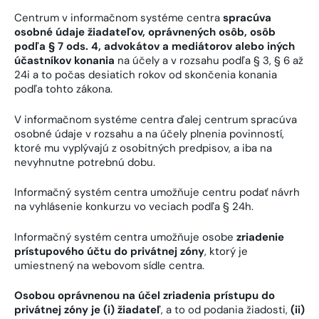
Centrum v informačnom systéme centra
spracúva
osobné údaje žiadateľov, oprávnených osôb, osôb
podľa § 7 ods. 4, advokátov a mediátorov alebo iných
účastníkov konania
na účely a v rozsahu podľa § 3, § 6 až
24i a to počas desiatich rokov od skončenia konania
podľa tohto zákona.
V informačnom systéme centra ďalej centrum spracúva
osobné údaje v rozsahu a na účely plnenia povinností,
ktoré mu vyplývajú z osobitných predpisov, a iba na
nevyhnutne potrebnú dobu.
Informačný systém centra umožňuje centru podať návrh
na vyhlásenie konkurzu vo veciach podľa § 24h.
Informačný systém centra umožňuje osobe
zriadenie
prístupového účtu do privátnej zóny
, ktorý je
umiestnený na webovom sídle centra.
Osobou oprávnenou na účel zriadenia prístupu do
privátnej zóny je (i) žiadateľ
, a to od podania žiadosti,
(ii)