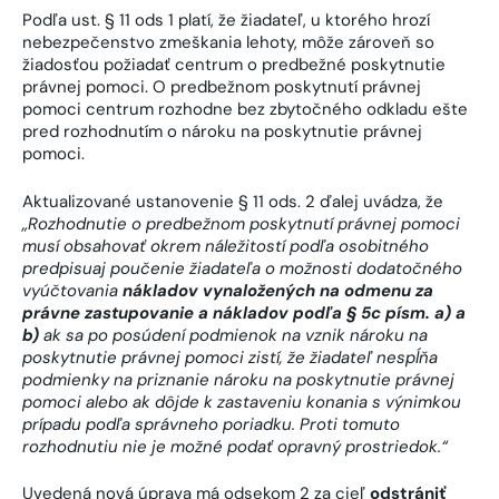
Podľa ust. § 11 ods 1 platí, že žiadateľ, u ktorého hrozí
nebezpečenstvo zmeškania lehoty, môže zároveň so
žiadosťou požiadať centrum o predbežné poskytnutie
právnej pomoci. O predbežnom poskytnutí právnej
pomoci centrum rozhodne bez zbytočného odkladu ešte
pred rozhodnutím o nároku na poskytnutie právnej
pomoci.
Aktualizované ustanovenie § 11 ods. 2 ďalej uvádza, že
„Rozhodnutie o predbežnom poskytnutí právnej pomoci
musí obsahovať okrem náležitostí podľa osobitného
predpisuaj poučenie žiadateľa o možnosti dodatočného
vyúčtovania
nákladov vynaložených na odmenu za
právne zastupovanie a nákladov podľa § 5c písm. a) a
b)
ak sa po posúdení podmienok na vznik nároku na
poskytnutie právnej pomoci zistí, že žiadateľ nespĺňa
podmienky na priznanie nároku na poskytnutie právnej
pomoci
alebo ak dôjde k zastaveniu konania s výnimkou
prípadu podľa správneho poriadku
. Proti tomuto
rozhodnutiu nie je možné podať opravný prostriedok.“
Uvedená nová úprava má odsekom 2 za cieľ
odstrániť