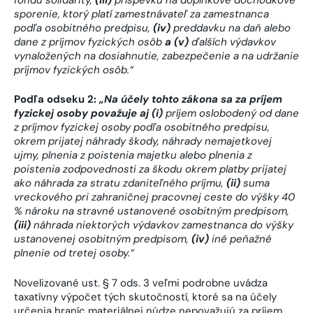
sporenie, ktorý platí zamestnávateľ za zamestnanca
podľa osobitného predpisu,
(iv)
preddavku na daň alebo
dane z príjmov fyzických osôb
a
(v)
ďalších výdavkov
vynaložených na dosiahnutie, zabezpečenie a na udržanie
príjmov fyzických osôb.“
Podľa odseku 2:
„Na účely tohto zákona sa za príjem
fyzickej osoby považuje aj
(i)
príjem oslobodený od dane
z príjmov fyzickej osoby podľa osobitného predpisu,
okrem prijatej náhrady škody, náhrady nemajetkovej
ujmy, plnenia z poistenia majetku alebo plnenia z
poistenia zodpovednosti za škodu okrem platby prijatej
ako náhrada za stratu zdaniteľného príjmu,
(ii)
suma
vreckového pri zahraničnej pracovnej ceste do výšky 40
% nároku na stravné ustanovené osobitným predpisom,
(iii)
náhrada niektorých výdavkov zamestnanca do výšky
ustanovenej osobitným predpisom,
(iv)
iné peňažné
plnenie od tretej osoby.“
Novelizované ust. § 7 ods. 3 veľmi podrobne uvádza
taxatívny výpočet tých skutočností, ktoré sa na účely
určenia hraníc materiálnej núdze nepovažujú za príjem.