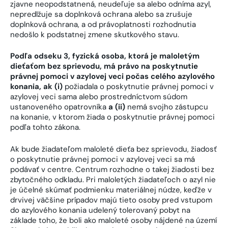
zjavne neopodstatnená, neudeľuje sa alebo odníma azyl,
nepredlžuje sa doplnková ochrana alebo sa zrušuje
doplnková ochrana, a od právoplatnosti rozhodnutia
nedošlo k podstatnej zmene skutkového stavu.
Podľa odseku 3, fyzická osoba, ktorá je maloletým
dieťaťom bez sprievodu, má právo na poskytnutie
právnej pomoci v azylovej veci počas celého azylového
konania, ak (i)
požiadala o poskytnutie právnej pomoci v
azylovej veci sama alebo prostredníctvom súdom
ustanoveného opatrovníka
a (ii)
nemá svojho zástupcu
na konanie, v ktorom žiada o poskytnutie právnej pomoci
podľa tohto zákona.
Ak bude žiadateľom maloleté dieťa bez sprievodu, žiadosť
o poskytnutie právnej pomoci v azylovej veci sa má
podávať v centre. Centrum rozhodne o takej žiadosti bez
zbytočného odkladu. Pri maloletých žiadateľoch o azyl nie
je účelné skúmať podmienku materiálnej núdze, keďže v
drvivej väčšine prípadov majú tieto osoby pred vstupom
do azylového konania udelený tolerovaný pobyt na
základe toho, že boli ako maloleté osoby nájdené na území