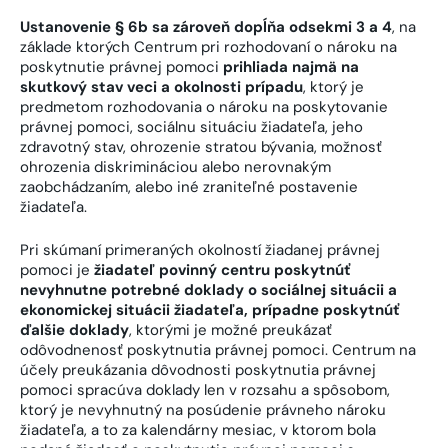
Ustanovenie § 6b sa zároveň dopĺňa odsekmi 3 a 4
, na
základe ktorých Centrum pri rozhodovaní o nároku na
poskytnutie právnej pomoci
prihliada najmä na
skutkový stav veci a okolnosti prípadu
, ktorý je
predmetom rozhodovania o nároku na poskytovanie
právnej pomoci, sociálnu situáciu žiadateľa, jeho
zdravotný stav, ohrozenie stratou bývania, možnosť
ohrozenia diskrimináciou alebo nerovnakým
zaobchádzaním, alebo iné zraniteľné postavenie
žiadateľa.
Pri skúmaní primeraných okolností žiadanej právnej
pomoci je
žiadateľ povinný centru poskytnúť
nevyhnutne potrebné doklady o sociálnej situácii a
ekonomickej situácii žiadateľa, prípadne poskytnúť
ďalšie doklady
, ktorými je možné preukázať
odôvodnenosť poskytnutia právnej pomoci. Centrum na
účely preukázania dôvodnosti poskytnutia právnej
pomoci spracúva doklady len v rozsahu a spôsobom,
ktorý je nevyhnutný na posúdenie právneho nároku
žiadateľa, a to za kalendárny mesiac, v ktorom bola