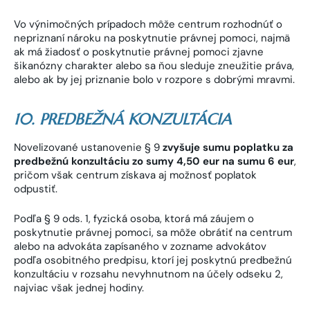
Vo výnimočných prípadoch môže centrum rozhodnúť o
nepriznaní nároku na poskytnutie právnej pomoci, najmä
ak má žiadosť o poskytnutie právnej pomoci zjavne
šikanózny charakter alebo sa ňou sleduje zneužitie práva,
alebo ak by jej priznanie bolo v rozpore s dobrými mravmi.
10. PREDBEŽNÁ KONZULTÁCIA
Novelizované ustanovenie § 9
zvyšuje sumu poplatku za
predbežnú konzultáciu zo sumy 4,50 eur na sumu 6 eur
,
pričom však centrum získava aj možnosť poplatok
odpustiť.
Podľa § 9 ods. 1, fyzická osoba, ktorá má záujem o
poskytnutie právnej pomoci, sa môže obrátiť na centrum
alebo na advokáta zapísaného v zozname advokátov
podľa osobitného predpisu, ktorí jej poskytnú predbežnú
konzultáciu v rozsahu nevyhnutnom na účely odseku 2,
najviac však jednej hodiny.