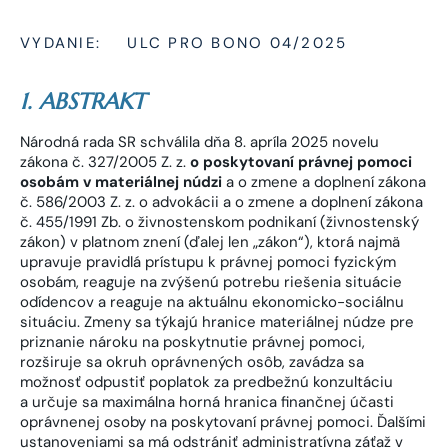
VYDANIE:
ULC PRO BONO 04/2025
1. ABSTRAKT
Národná rada SR schválila dňa 8. apríla 2025 novelu
zákona č. 327/2005 Z. z.
o poskytovaní právnej pomoci
osobám v materiálnej núdzi
a o zmene a doplnení zákona
č. 586/2003 Z. z. o advokácii a o zmene a doplnení zákona
č. 455/1991 Zb. o živnostenskom podnikaní (živnostenský
zákon) v platnom znení (ďalej len „zákon“), ktorá najmä
upravuje pravidlá prístupu k právnej pomoci fyzickým
osobám, reaguje na zvýšenú potrebu riešenia situácie
odídencov a reaguje na aktuálnu ekonomicko-sociálnu
situáciu. Zmeny sa týkajú hranice materiálnej núdze pre
priznanie nároku na poskytnutie právnej pomoci,
rozširuje sa okruh oprávnených osôb, zavádza sa
možnosť odpustiť poplatok za predbežnú konzultáciu
a určuje sa maximálna horná hranica finančnej účasti
oprávnenej osoby na poskytovaní právnej pomoci. Ďalšími
ustanoveniami sa má odstrániť administratívna záťaž v