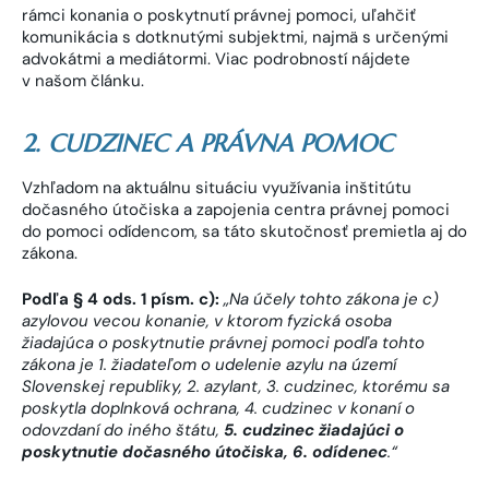
rámci konania o poskytnutí právnej pomoci, uľahčiť
komunikácia s dotknutými subjektmi, najmä s určenými
advokátmi a mediátormi. Viac podrobností nájdete
v našom článku.
2. CUDZINEC A PRÁVNA POMOC
Vzhľadom na aktuálnu situáciu využívania inštitútu
dočasného útočiska a zapojenia centra právnej pomoci
do pomoci odídencom, sa táto skutočnosť premietla aj do
zákona.
Podľa § 4 ods. 1 písm. c):
„
Na účely tohto zákona je c)
azylovou vecou konanie, v ktorom fyzická osoba
žiadajúca o poskytnutie právnej pomoci podľa tohto
zákona je 1. žiadateľom o udelenie azylu na území
Slovenskej republiky, 2. azylant, 3. cudzinec, ktorému sa
poskytla doplnková ochrana, 4. cudzinec v konaní o
odovzdaní do iného štátu,
5.
cudzinec žiadajúci o
poskytnutie dočasného útočiska, 6. odídenec
.
“