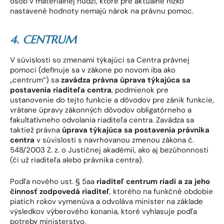
osôb v materiálnej núdzi, ktoré pre aktuálne nízko
nastavené hodnoty nemajú nárok na právnu pomoc.
4. CENTRUM
V súvislosti so zmenami týkajúci sa Centra právnej
pomoci (definuje sa v zákone po novom iba ako
„centrum“) sa
zavádza právna úprava týkajúca sa
postavenia riaditeľa centra
, podmienok pre
ustanovenie do tejto funkcie a dôvodov pre zánik funkcie,
vrátane úpravy zákonných dôvodov obligatórneho a
fakultatívneho odvolania riaditeľa centra. Zavádza sa
taktiež právna
úprava týkajúca sa postavenia právnika
centra
v súvislosti s navrhovanou zmenou zákona č.
548/2003 Z. z. o Justičnej akadémii, ako aj bezúhonnosti
(či už riaditeľa alebo právnika centra).
Podľa nového ust. § 5aa
riaditeľ centrum riadi a za jeho
činnosť zodpovedá riaditeľ
, ktorého na funkčné obdobie
piatich rokov vymenúva a odvoláva minister na základe
výsledkov výberového konania, ktoré vyhlasuje podľa
potreby ministerstvo.