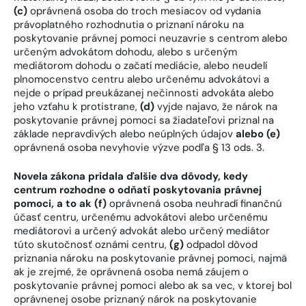
(c)
oprávnená osoba do troch mesiacov od vydania
právoplatného rozhodnutia o priznaní nároku na
poskytovanie právnej pomoci neuzavrie s centrom alebo
určeným advokátom dohodu, alebo s určeným
mediátorom dohodu o začatí mediácie, alebo neudelí
plnomocenstvo centru alebo určenému advokátovi a
nejde o prípad preukázanej nečinnosti advokáta alebo
jeho vzťahu k protistrane,
(d)
vyjde najavo, že nárok na
poskytovanie právnej pomoci sa žiadateľovi priznal na
základe nepravdivých alebo neúplných údajov
alebo (e)
oprávnená osoba nevyhovie výzve podľa § 13 ods. 3.
Novela zákona pridala ďalšie dva dôvody, kedy
centrum rozhodne o odňatí poskytovania právnej
pomoci, a to ak (f)
oprávnená osoba neuhradí finančnú
účasť centru, určenému advokátovi alebo určenému
mediátorovi a určený advokát alebo určený mediátor
túto skutočnosť oznámi centru,
(
g)
odpadol dôvod
priznania nároku na poskytovanie právnej pomoci, najmä
ak je zrejmé, že oprávnená osoba nemá záujem o
poskytovanie právnej pomoci alebo ak sa vec, v ktorej bol
oprávnenej osobe priznaný nárok na poskytovanie