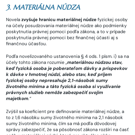
3. MATERIÁLNA NÚDZA
Novela
zvyšuje hranicu materiálnej núdze
fyzickej osoby
na účely posudzovania materiálnej núdze ako podmienky
poskytnutia právnej pomoci podľa zákona, a to v prípade
poskytnutia právnej pomoci bez finančnej účasti aj s
finančnou účasťou.
Podľa novelizovaného ustanovenia § 4 ods. 1 písm. i) sa na
účely tohto zákona rozumie
„
materiálnou núdzou stav,
keď fyzická osoba je poberateľom dávky a príspevkov
k dávke v hmotnej núdzi, alebo stav, keď príjem
fyzickej osoby nepresahuje 2,1-násobok sumy
životného minima a táto fyzická osoba si využívanie
právnych služieb nemôže zabezpečiť svojím
majetkom
.
“
Zvýšil sa koeficient pre definovanie materiálnej núdze, a
to z 1,6 násobku sumy životného minima na 2,1 násobok
sumy životného minima, čím sa má podľa dôvodovej
správy zabezpečiť, že sa pôsobnosť zákona rozšíri na časť