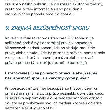
Pre účely nášho bulletinu je ich rozsah skutočne značný,
preto pre bližšie informácie alebo posúdenie
individuálneho prípadu, sme k dispozícii.
9. ZREJMÁ BEZÚSPEŠNOSŤ SPORU
Novela v aktualizovanom ustanovení § 8 zohľadňuje
aplikačné problémy z doterajšej praxe v prípadoch
šikanóznych podaní, podaní, kde sa sleduje zneužitie
práva, alebo situácií, kde by priznanie právnej pomoci bolo
v rozpore s dobrými mravmi, a má za cieľ smerovať
právnu pomoc tým, ktorí ju skutočne potrebujú.
Ustanovenie § 8 sa po novom označuje ako „Zrejmá
bezúspešnosť sporu a šikanózny výkon práva.“
Pri posudzovaní zrejmej bezúspešnosti sporu centrum
prihliadne najmä na to, či právo nezaniklo uplynutím času,
či sa právo nepremlčalo a či je žiadateľ schopný označiť
dôkazy na preukázanie svojich tvrdení, ktoré sú dôležité
na zistenie skutkového stavu.