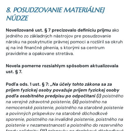
8. POSUDZOVANIE MATERIÁLNEJ
NÚDZE
Novelizované ust. § 7 precizovalo
definíciu príjmu
ako
jedného zo základných nástrojov pre posudzovanie
nároku na poskytnutie právnej pomoci a rozšíril sa okruh
aj na iné finančné plnenia, s ktorými sa centrum
pravidelne a opakovane stretáva.
Novela pomerne rozsiahlym spôsobom aktualizovala
ust. § 7.
Podľa ods. 1 ust. § 7:
„
Na účely tohto zákona sa za
príjem fyzickej osoby považuje príjem fyzickej osoby
podľa osobitného predpisu po odpočítaní (i)
poistného
na verejné zdravotné poistenie,
(ii)
poistného na
nemocenské poistenie, poistného na starobné poistenie
a povinných príspevkov na starobné dôchodkové
sporenie, poistného na invalidné poistenie, poistného na
poistenie v nezamestnanosti a poistného do rezervného
fondu solidarity,
(iii)
príspevku na doplnkové dôchodkové