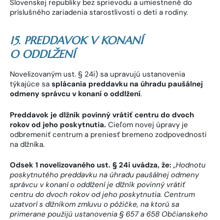
Slovenskej republiky bez sprievodu a umiestnené do
príslušného zariadenia starostlivosti o deti a rodiny.
15. PREDDAVOK V KONANÍ
O ODDLŽENÍ
Novelizovaným ust. § 24i) sa upravujú ustanovenia
týkajúce sa
splácania preddavku na úhradu paušálnej
odmeny správcu v konaní o oddlžení
.
Preddavok je dlžník povinný vrátiť centru do dvoch
rokov od jeho poskytnutia.
Cieľom novej úpravy je
odbremeniť centrum a preniesť bremeno zodpovednosti
na dlžníka.
Odsek 1 novelizovaného ust. § 24i uvádza, že:
„Hodnotu
poskytnutého preddavku na úhradu paušálnej odmeny
správcu v konaní o oddlžení je dlžník povinný vrátiť
centru do dvoch rokov od jeho poskytnutia. Centrum
uzatvorí s dlžníkom zmluvu o pôžičke, na ktorú sa
primerane použijú ustanovenia § 657 a 658 Občianskeho