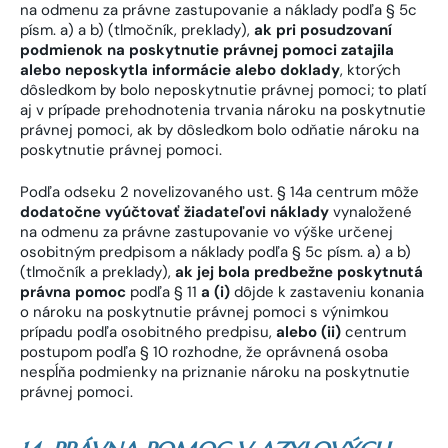
na odmenu za právne zastupovanie a náklady podľa § 5c
písm. a) a b) (tlmočník, preklady),
ak pri posudzovaní
podmienok na poskytnutie právnej pomoci zatajila
alebo neposkytla informácie alebo doklady
, ktorých
dôsledkom by bolo neposkytnutie právnej pomoci; to platí
aj v prípade prehodnotenia trvania nároku na poskytnutie
právnej pomoci, ak by dôsledkom bolo odňatie nároku na
poskytnutie právnej pomoci.
Podľa odseku 2 novelizovaného ust. § 14a centrum môže
dodatočne vyúčtovať žiadateľovi náklady
vynaložené
na odmenu za právne zastupovanie vo výške určenej
osobitným predpisom a náklady podľa § 5c písm. a) a b)
(tlmočník a preklady),
ak jej bola predbežne poskytnutá
právna pomoc
podľa § 11
a (i)
dôjde k zastaveniu konania
o nároku na poskytnutie právnej pomoci s výnimkou
prípadu podľa osobitného predpisu,
alebo (ii)
centrum
postupom podľa § 10 rozhodne, že oprávnená osoba
nespĺňa podmienky na priznanie nároku na poskytnutie
právnej pomoci.