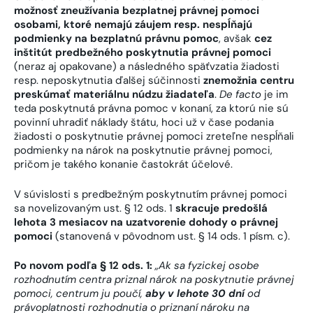
možnosť zneužívania bezplatnej právnej pomoci
osobami, ktoré nemajú záujem resp. nespĺňajú
podmienky na bezplatnú právnu pomoc
, avšak
cez
inštitút predbežného poskytnutia právnej pomoci
(neraz aj opakovane) a následného späťvzatia žiadosti
resp. neposkytnutia ďalšej súčinnosti
znemožnia centru
preskúmať materiálnu núdzu žiadateľa
.
De facto
je im
teda poskytnutá právna pomoc v konaní, za ktorú nie sú
povinní uhradiť náklady štátu, hoci už v čase podania
žiadosti o poskytnutie právnej pomoci zreteľne nespĺňali
podmienky na nárok na poskytnutie právnej pomoci,
pričom je takého konanie častokrát účelové.
V súvislosti s predbežným poskytnutím právnej pomoci
sa novelizovaným ust. § 12 ods. 1
skracuje predošlá
lehota 3 mesiacov na uzatvorenie dohody o právnej
pomoci
(stanovená v pôvodnom ust. § 14 ods. 1 písm. c).
Po novom podľa § 12 ods. 1:
„
Ak sa fyzickej osobe
rozhodnutím centra priznal nárok na poskytnutie právnej
pomoci, centrum ju poučí,
aby v lehote 30 dní
od
právoplatnosti rozhodnutia o priznaní nároku na