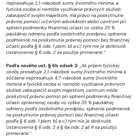
nepresahuje 2,1-násobok sumy životného minima, a
fyzická osoba si nemôže využívanie právnych služieb
zabezpečiť svojím majetkom, má právo na poskytnutie
právnej pomoci určeným advokátom alebo centrom pri
splnení podmienky finančnej účasti vo výške 25 %
paušálnej odmeny podľa osobitného predpisu; splnenie
podmienok na poskytnutie právnej pomoci bez finančnej
účasti podľa § 6 ods. 1 písm. b) a c) tým nie je dotknuté.
Ustanovenie § 6 ods. 2 sa použije primerane.“
Podľa nového ust. § 6b odsek 2:
„Ak príjem fyzickej
osoby presahuje 2,1-násobok sumy životného minima a
súčasne nepresahuje 4,7-násobok sumy životného
mimina a fyzická osoba si nemôže využívanie právnych
služieb zabezpečiť svojím majetkom, centrum môže
poskytnúť právnu pomoc pri splnení podmienky finančnej
účasti oprávnenej osoby vo výške 35 % paušálnej
odmeny podľa osobitného predpisu; splnenie podmienok
na poskytnutie právnej pomoci bez finančnej účasti
podľa § 6 ods. 1 písm. b) a c) tým nie je dotknuté.
Ustanovenia § 6 ods. 2 a § 6a ods. 2 až 4 sa použijú
primerane.“