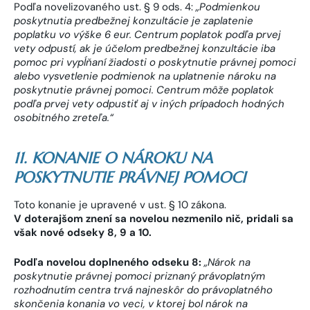
Podľa novelizovaného ust. § 9 ods. 4:
„Podmienkou
poskytnutia predbežnej konzultácie je zaplatenie
poplatku vo výške 6 eur.
Centrum poplatok podľa prvej
vety odpustí, ak je účelom predbežnej konzultácie iba
pomoc pri vypĺňaní žiadosti o poskytnutie právnej pomoci
alebo vysvetlenie podmienok na uplatnenie nároku na
poskytnutie právnej pomoci. Centrum môže poplatok
podľa prvej vety odpustiť aj v iných prípadoch hodných
osobitného zreteľa.“
11. KONANIE O NÁROKU NA
POSKYTNUTIE PRÁVNEJ POMOCI
Toto konanie je upravené v ust. § 10 zákona.
V doterajšom znení sa novelou nezmenilo nič, pridali sa
však nové odseky 8, 9 a 10.
Podľa novelou doplneného odseku 8:
„Nárok na
poskytnutie právnej pomoci priznaný právoplatným
rozhodnutím centra trvá najneskôr do právoplatného
skončenia konania vo veci, v ktorej bol nárok na