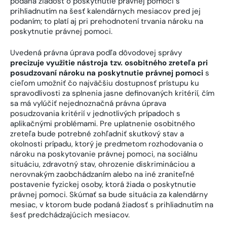
podaná žiadosť o poskytnutie právnej pomoci s
prihliadnutím na šesť kalendárnych mesiacov pred jej
podaním; to platí aj pri prehodnotení trvania nároku na
poskytnutie právnej pomoci.
Uvedená právna úprava podľa dôvodovej správy
precizuje využitie nástroja tzv. osobitného zreteľa pri
posudzovaní nároku na poskytnutie právnej pomoci
s
cieľom umožniť čo najväčšiu dostupnosť prístupu ku
spravodlivosti za splnenia jasne definovaných kritérií, čím
sa má vylúčiť nejednoznačná právna úprava
posudzovania kritérií v jednotlivých prípadoch s
aplikačnými problémami. Pre uplatnenie osobitného
zreteľa bude potrebné zohľadniť skutkový stav a
okolnosti prípadu, ktorý je predmetom rozhodovania o
nároku na poskytovanie právnej pomoci, na sociálnu
situáciu, zdravotný stav, ohrozenie diskrimináciou a
nerovnakým zaobchádzaním alebo na iné zraniteľné
postavenie fyzickej osoby, ktorá žiada o poskytnutie
právnej pomoci. Skúmať sa bude situácia za kalendárny
mesiac, v ktorom bude podaná žiadosť s prihliadnutím na
šesť predchádzajúcich mesiacov.