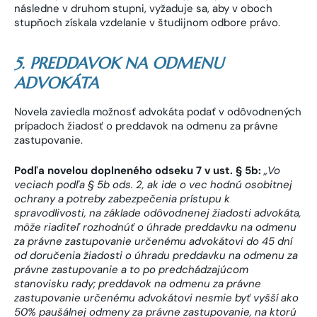
následne v druhom stupni, vyžaduje sa, aby v oboch
stupňoch získala vzdelanie v študijnom odbore právo.
5. PREDDAVOK NA ODMENU
ADVOKÁTA
Novela zaviedla možnosť advokáta podať v odôvodnených
prípadoch žiadosť o preddavok na odmenu za právne
zastupovanie.
Podľa novelou doplneného odseku 7 v ust.
§ 5b:
„Vo
veciach podľa § 5b ods. 2, ak ide o vec hodnú osobitnej
ochrany a potreby zabezpečenia prístupu k
spravodlivosti, na základe odôvodnenej žiadosti advokáta,
môže riaditeľ rozhodnúť o úhrade preddavku na odmenu
za právne zastupovanie určenému advokátovi do 45 dní
od doručenia žiadosti o úhradu preddavku na odmenu za
právne zastupovanie a to po predchádzajúcom
stanovisku rady; preddavok na odmenu za právne
zastupovanie určenému advokátovi nesmie byť vyšší ako
50% paušálnej odmeny za právne zastupovanie, na ktorú