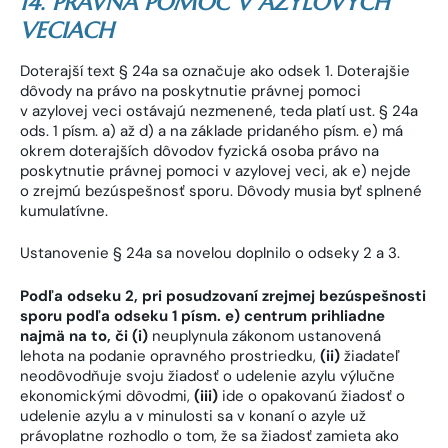
14. PRÁVNA POMOC V AZYLOVÝCH
VECIACH
Doterajší text § 24a sa označuje ako odsek 1. Doterajšie
dôvody na právo na poskytnutie právnej pomoci
v azylovej veci ostávajú nezmenené, teda platí ust. § 24a
ods. 1 písm. a) až d) a na základe pridaného písm. e) má
okrem doterajších dôvodov fyzická osoba právo na
poskytnutie právnej pomoci v azylovej veci, ak e) nejde
o zrejmú bezúspešnosť sporu. Dôvody musia byť splnené
kumulatívne.
Ustanovenie § 24a sa novelou doplnilo o odseky 2 a 3.
Podľa odseku 2,
pri posudzovaní zrejmej bezúspešnosti
sporu podľa odseku 1 písm. e) centrum prihliadne
najmä na to, či (i)
neuplynula zákonom ustanovená
lehota na podanie opravného prostriedku,
(ii)
žiadateľ
neodôvodňuje svoju žiadosť o udelenie azylu výlučne
ekonomickými dôvodmi,
(iii)
ide o opakovanú žiadosť o
udelenie azylu a v minulosti sa v konaní o azyle už
právoplatne rozhodlo o tom, že sa žiadosť zamieta ako