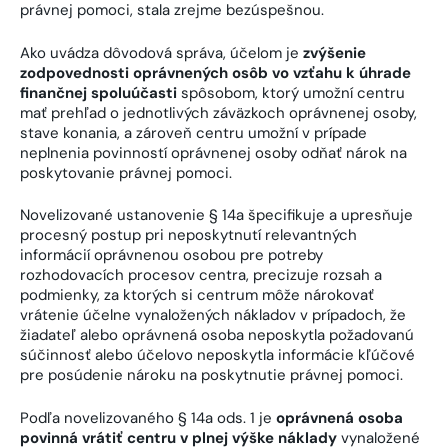
právnej pomoci, stala zrejme bezúspešnou.
Ako uvádza dôvodová správa, účelom je
zvýšenie
zodpovednosti oprávnených osôb vo vzťahu k úhrade
finančnej spoluúčasti
spôsobom, ktorý umožní centru
mať prehľad o jednotlivých záväzkoch oprávnenej osoby,
stave konania, a zároveň centru umožní v prípade
neplnenia povinností oprávnenej osoby odňať nárok na
poskytovanie právnej pomoci.
Novelizované ustanovenie § 14a špecifikuje a upresňuje
procesný postup pri neposkytnutí relevantných
informácií oprávnenou osobou pre potreby
rozhodovacích procesov centra, precizuje rozsah a
podmienky, za ktorých si centrum môže nárokovať
vrátenie účelne vynaložených nákladov v prípadoch, že
žiadateľ alebo oprávnená osoba neposkytla požadovanú
súčinnosť alebo účelovo neposkytla informácie kľúčové
pre posúdenie nároku na poskytnutie právnej pomoci.
Podľa novelizovaného § 14a ods. 1 je
oprávnená osoba
povinná vrátiť centru v plnej výške náklady
vynaložené