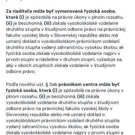
Za riaditeľa môže byť vymenovaná fyzická osoba,
ktorá (i)
je spôsobilá na právne úkony v plnom rozsahu,
(ii)
je bezúhonná,
(iii)
získala vysokoškolské vzdelanie
druhého stupňa v študijnom odbore právo na právnickej
fakulte vysokej školy v Slovenskej republike alebo má
uznaný doklad o vysokoškolskom právnickom vzdelaní
druhého stupňa vydaný zahraničnou vysokou školou; ak
fyzická osoba získala vysokoškolské vzdelanie najprv v
prvom stupni a následne v druhom stupni, vyžaduje sa,
aby v oboch stupňoch získala vzdelanie v študijnom
odbore právo.
Podľa nového ust. § 5ab
právnikom centra môže byť
fyzická osoba, ktorá (i)
je spôsobilá na právne úkony v
plnom rozsahu,
(ii)
je bezúhonná,
(iii)
získala
vysokoškolské vzdelanie druhého stupňa v študijnom
odbore právo na právnickej fakulte vysokej školy v
Slovenskej republike alebo má uznaný doklad o
vysokoškolskom právnickom vzdelaní druhého stupňa
vydaný zahraničnou vysokou školou; ak fyzická osoba
získala vysokoškolské vzdelanie najprv v prvom stupni a