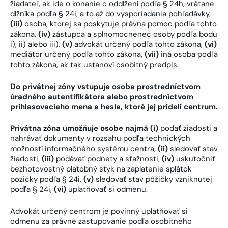
žiadateľ, ak ide o konanie o oddlžení podľa § 24h, vrátane
dlžníka podľa § 24i, a to až do vysporiadania pohľadávky,
(iii)
osoba, ktorej sa poskytuje právna pomoc podľa tohto
zákona,
(iv)
zástupca a splnomocnenec osoby podľa bodu
i), ii) alebo iii),
(v)
advokát určený podľa tohto zákona,
(vi)
mediátor určený podľa tohto zákona,
(vii)
iná osoba podľa
tohto zákona, ak tak ustanoví osobitný predpis.
Do privátnej zóny vstupuje osoba prostredníctvom
úradného autentifikátora alebo prostredníctvom
prihlasovacieho mena a hesla, ktoré jej pridelí centrum.
Privátna zóna umožňuje osobe najmä (i)
podať žiadosti a
nahrávať dokumenty v rozsahu podľa technických
možností informačného systému centra,
(ii)
sledovať stav
žiadosti,
(iii)
podávať podnety a sťažnosti,
(iv)
uskutočniť
bezhotovostný platobný styk na zaplatenie splátok
pôžičky podľa § 24i,
(v)
sledovať stav pôžičky vzniknutej
podľa § 24i,
(vi)
uplatňovať si odmenu.
Advokát určený centrom je povinný uplatňovať si
odmenu za právne zastupovanie podľa osobitného