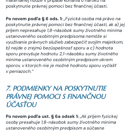
materiálnej núdze v prípade konania o nároku na
poskytnutie právnej pomoci bez finančnej účasti.
Po novom podľa § 6 ods. 1:
„Fyzická osoba má právo na
poskytnutie právnej pomoci bez finančnej účasti, ak a) jej
príjem nepresahuje 1,8-násobok sumy životného minima
ustanoveného osobitným predpisoma nemôže si
využívanie právnych služieb zabezpečiť svojím majetkom,
b) nejde o zrejmú bezúspešnosť sporu a c) hodnota
sporu prevyšuje hodnotu
2,1-násobku sumy životného
minima ustanoveného osobitným predpisom
okrem
sporov, v ktorých nie je možné hodnotu sporu vyčísliť
v peniazoch.“
7. PODMIENKY NA POSKYTNUTIE
PRÁVNEJ POMOCI S FINANČNOU
ÚČASŤOU
Po novom podľa ust. § 6a odsek 1:
„Ak príjem fyzickej
osoby presahuje 1,8-násobok sumy životného minima
ustanoveného osobitným predpisom a súčasne