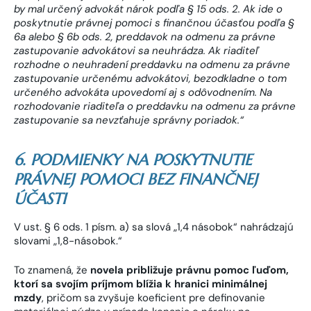
by mal určený advokát nárok podľa § 15 ods. 2. Ak ide o
poskytnutie právnej pomoci s finančnou účasťou podľa §
6a alebo § 6b ods. 2, preddavok na odmenu za právne
zastupovanie advokátovi sa neuhrádza. Ak riaditeľ
rozhodne o neuhradení preddavku na odmenu za právne
zastupovanie určenému advokátovi, bezodkladne o tom
určeného advokáta upovedomí aj s odôvodnením. Na
rozhodovanie riaditeľa o preddavku na odmenu za právne
zastupovanie sa nevzťahuje správny poriadok.“
6. PODMIENKY NA POSKYTNUTIE
PRÁVNEJ POMOCI BEZ FINANČNEJ
ÚČASTI
V ust. § 6 ods. 1 písm. a) sa slová „1,4 násobok“ nahrádzajú
slovami „1,8-násobok.“
To znamená, že
novela približuje právnu pomoc ľuďom,
ktorí sa svojím príjmom blížia k hranici minimálnej
mzdy
, pričom sa zvyšuje koeficient pre definovanie