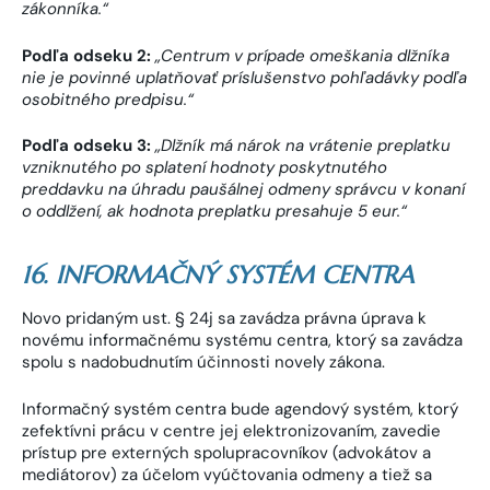
zákonníka.“
Podľa odseku 2:
„Centrum v prípade omeškania dlžníka
nie je povinné uplatňovať príslušenstvo pohľadávky podľa
osobitného predpisu.“
Podľa odseku 3:
„Dlžník má nárok na vrátenie preplatku
vzniknutého po splatení hodnoty poskytnutého
preddavku na úhradu paušálnej odmeny správcu v konaní
o oddlžení, ak hodnota preplatku presahuje 5 eur.“
16. INFORMAČNÝ SYSTÉM CENTRA
Novo pridaným ust. § 24j sa zavádza právna úprava k
novému informačnému systému centra, ktorý sa zavádza
spolu s nadobudnutím účinnosti novely zákona.
Informačný systém centra bude agendový systém, ktorý
zefektívni prácu v centre jej elektronizovaním, zavedie
prístup pre externých spolupracovníkov (advokátov a
mediátorov) za účelom vyúčtovania odmeny a tiež sa