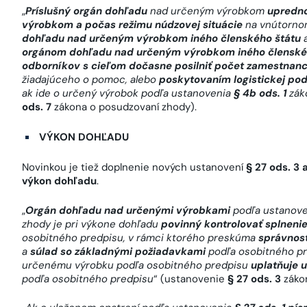
„
Príslušný orgán dohľadu
nad určeným výrobkom
upredno
výrobkom a počas režimu núdzovej situácie
na vnútorno
dohľadu nad určeným výrobkom iného členského štátu
a
orgánom dohľadu nad určeným výrobkom iného členské
odborníkov s cieľom dočasne posilniť počet zamestnan
žiadajúceho o pomoc, alebo
poskytovaním logistickej pod
ak ide o určený výrobok podľa ustanovenia
§ 4b ods. 1
zák
ods. 7
zákona o posudzovaní zhody).
VÝKON DOHĽADU
Novinkou je tiež doplnenie nových ustanovení
§ 27 ods. 3 
výkon dohľadu
.
„
Orgán dohľadu nad určenými výrobkami
podľa ustanov
zhody je pri výkone dohľadu
povinný kontrolovať splneni
osobitného predpisu, v rámci ktorého preskúma
správnosť 
a
súlad so základnými požiadavkami
podľa osobitného pr
určenému výrobku podľa osobitného predpisu
uplatňuje 
podľa osobitného predpisu
“ (ustanovenie
§ 27 ods. 3
zákon