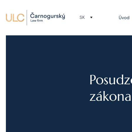
SK
Úvod
Posudz
zákona