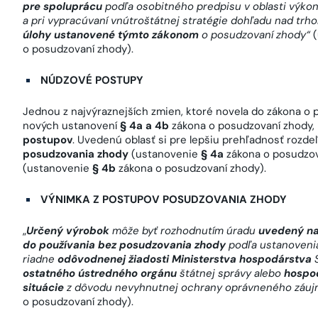
pre spoluprácu
podľa osobitného predpisu v oblasti výko
a pri vypracúvaní vnútroštátnej stratégie dohľadu nad tr
úlohy ustanovené týmto zákonom
o posudzovaní zhody“
o posudzovaní zhody).
NÚDZOVÉ POSTUPY
Jednou z najvýraznejších zmien, ktoré novela do zákona o 
nových ustanovení
§ 4a a 4b
zákona o posudzovaní zhody,
postupov
. Uvedenú oblasť si pre lepšiu prehľadnosť rozde
posudzovania zhody
(ustanovenie
§ 4a
zákona o posudzov
(ustanovenie
§ 4b
zákona o posudzovaní zhody).
VÝNIMKA Z POSTUPOV POSUDZOVANIA ZHODY
„
Určený výrobok
môže byť rozhodnutím úradu
uvedený na
do používania bez posudzovania zhody
podľa ustanoven
riadne
odôvodnenej žiadosti Ministerstva hospodárstva
ostatného ústredného orgánu
štátnej správy alebo
hospo
situácie
z dôvodu nevyhnutnej ochrany oprávneného záu
o posudzovaní zhody).