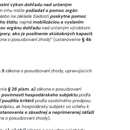
stní výkon dohľadu nad určeným
m trhu môže
požiadať o pomoc orgán
lebo na základe žiadosti
poskytne pomoc
ho štátu
, najmä
mobilizáciou a vyslaním
cov orgánu dohľadu
nad určeným výrobkom
pory, ako je posilnenie skúšobných kapacít
,
ona o posudzovaní zhody
“ (ustanovenie
§ 4b
a 5
zákona o posudzovaní zhody, upravujúcich
enia
§ 26 písm. a)
zákona o posudzovaní
e povinností hospodárskeho subjektu
podľa
použitia kritérií
podľa osobitného predpisu
edpisu, ak hospodársky subjekt vo vzťahu k
ustanovenia o zásadnej a neprimeranej záťaži
a o posudzovaní zhody).