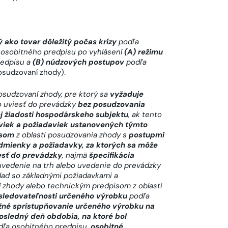
ako tovar dôležitý počas krízy
podľa
osobitného predpisu po vyhlásení
(A) režimu
redpisu a
(B) núdzových postupov
podľa
osudzovaní zhody).
osudzovaní zhody
, pre ktorý sa
vyžaduje
bo uviesť do prevádzky
bez posudzovania
j žiadosti hospodárskeho subjektu
, ak tento
viek a požiadaviek ustanovených týmto
isom
z oblasti posudzovania zhody s
postupmi
dmienky a požiadavky, za ktorých sa môže
iesť do prevádzky
, najmä
špecifikácia
vedenie na trh alebo uvedenie do prevádzky
úlad so základnými požiadavkami a
zhody alebo technickým predpisom z oblasti
sledovateľnosti určeného výrobku
podľa
žné sprístupňovanie určeného výrobku na
osledný deň obdobia, na ktoré bol
ľa osobitného predpisu,
osobitné