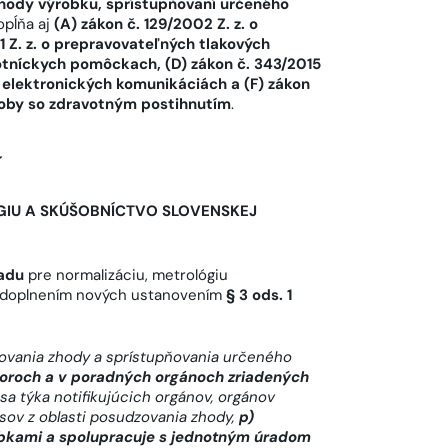
 zhody výrobku, sprístupňovaní určeného
opĺňa aj
(A) zákon č. 129/2002 Z. z. o
1 Z. z. o prepravovateľných tlakových
otníckych pomôckach, (D) zákon č. 343/2015
 o elektronických komunikáciách a (F) zákon
 osoby so zdravotným postihnutím
.
GIU A SKÚŠOBNÍCTVO SLOVENSKEJ
adu
pre normalizáciu, metrológiu
 to doplnením nových ustanovením
§ 3 ods. 1
zovania zhody a sprístupňovania určeného
boroch a v poradných orgánoch zriadených
 sa týka notifikujúcich orgánov, orgánov
sov z oblasti posudzovania zhody,
p)
obkami a spolupracuje s jednotným úradom