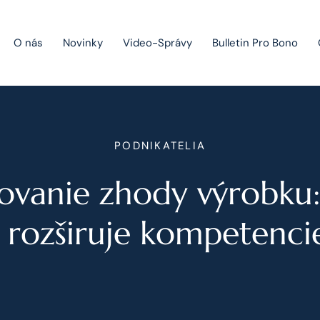
O nás
Novinky
Video-Správy
Bulletin Pro Bono
Public Private Partnership
PODNIKATELIA
Riešenie sporov
ovanie zhody výrobku:
Fúzie a akvizície
Právo obchodných spoločností
 rozširuje kompetenci
Právo hospodárskej súťaže