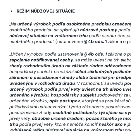
REŽIM NÚDZOVEJ SITUÁCIE
„
Na
určený výrobok podľa osobitného predpisu označený 
osobitného predpisu sa uplatňujú
núdzové postupy
podľa 
núdzovej situácie na vnútornom trhu
podľa osobitného p
osobitného predpisu
“ (ustanovenie
§ 4b ods. 1
zákona o p
„
Určený výrobok podľa ustanovenia
§ 4b ods. 1
zákona o p
zapojenie notifikovanej osoby
, sa môže uviesť na trh ale
zhody rozhodnutím úradu na základe riadne odôvodnene
hospodársky subjekt preukázal
súlad základných požiada
zákonom o posudzovaní zhody alebo technickým predp
uvedenými v rozhodnutí úradu
. V rozhodnutí sa uvedú
po
určený výrobok podľa prvej vety uviesť na trh alebo uv
určeného výrobku, hospodársky subjekt
zodpovedný za u
určeného výrobku,
opis postupov
, ktorými sa preukázal s
požiadavkami ustanovenými týmto zákonom o posudzovaní 
posudzovania zhody,
osobitné požiadavky týkajúce sa vy
prvej vety,
obdobie určené úradom, počas ktorého je mo
trhu
podľa prvej vety, ktoré nemôže končiť
neskôr ako v p
vyhlásený režim núdzovej situácie na vnútornom trhu
pod