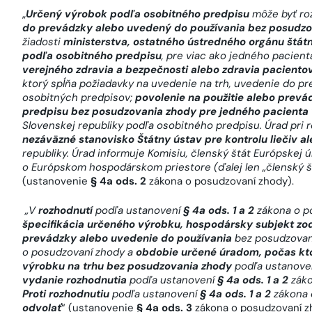
„
Určený výrobok podľa osobitného predpisu
môže byť ro
do prevádzky alebo uvedený do používania bez posudzo
žiadosti
ministerstva, ostatného ústredného orgánu štát
podľa osobitného predpisu
, pre viac ako jedného pacienta
verejného zdravia a bezpečnosti alebo zdravia paciento
ktorý spĺňa požiadavky na uvedenie na trh, uvedenie do p
osobitných predpisov;
povolenie na použitie alebo prev
predpisu bez posudzovania zhody pre jedného pacienta 
Slovenskej republiky podľa osobitného predpisu. Úrad pri 
nezáväzné stanovisko Štátny ústav pre kontrolu liečiv a
republiky. Úrad informuje Komisiu, členský štát Európskej 
o Európskom hospodárskom priestore (ďalej len „členský š
(ustanovenie
§ 4a ods. 2
zákona o posudzovaní zhody).
„V
rozhodnutí
podľa ustanovení
§ 4a ods. 1 a 2
zákona o p
špecifikácia určeného výrobku, hospodársky subjekt zo
prevádzky alebo uvedenie do používania
bez posudzovan
o posudzovaní zhody
a
obdobie určené úradom, počas kt
výrobku na trhu bez posudzovania zhody
podľa ustanove
vydanie rozhodnutia
podľa ustanovení
§ 4a ods. 1 a 2
záko
Proti rozhodnutiu
podľa ustanovení
§ 4a ods. 1 a 2
zákona 
odvolať
“ (ustanovenie
§ 4a ods. 3
zákona o posudzovaní z