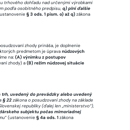
nu trhového dohľadu nad určenými výrobkami
hom podľa osobitného predpisu,
q) plní ďalšie
(ustanovenie
§ 3 ods. 1 písm. o) až q)
zákona
posudzovaní zhody prináša, je doplnenie
 ktorých predmetom je úprava
núdzových
líme na:
(A) výnimku z postupov
aní zhody) a
(B) režim núdzovej situácie
 trh, uvedený do prevádzky alebo uvedený
ia
§ 22
zákona o posudzovaní zhody
na základe
Slovenskej republiky (ďalej len „ministerstvo“),
dárskeho subjektu počas mimoriadnej
jmu
“ (ustanovenie
§ 4a ods. 1
zákona