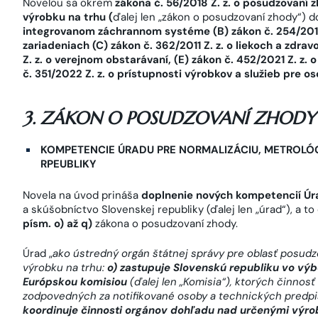
Novelou sa okrem
zákona č. 56/2018 Z. z. o posudzovaní
výrobku na trhu (
ďalej len „zákon o posudzovaní zhody“) d
integrovanom záchrannom systéme
(B) zákon č. 254/201
zariadeniach
(C) zákon č. 362/2011 Z. z.
o liekoch a zdrav
Z. z. o verejnom obstarávaní, (E) zákon č. 452/2021 Z. z.
č. 351/2022 Z. z. o prístupnosti výrobkov a služieb pre
3. ZÁKON O POSUDZOVANÍ ZHODY
KOMPETENCIE ÚRADU PRE NORMALIZÁCIU, METROLÓ
RPEUBLIKY
Novela na úvod prináša
doplnenie nových kompetencií Úr
a skúšobníctvo Slovenskej republiky (ďalej len „úrad“), a
písm. o) až q)
zákona o posudzovaní zhody.
Úrad „
ako ústredný orgán štátnej správy pre oblasť posud
výrobku na trhu:
o)
zastupuje Slovenskú republiku vo vý
Európskou komisiou
(ďalej len „Komisia“), ktorých činnosť
zodpovedných za notifikované osoby a technických predpi
koordinuje činnosti orgánov dohľadu nad určenými výr