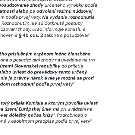
 posudzovanie zhody
určeného výrobku podľa
latnosti alebo po odvolaní režimu núdzovej
m podľa prvej vety.
Na vydanie rozhodnutia
. Rozhodnutím nie sú dotknuté postupy
udzovaní zhody
. Úrad informuje Komisiu a
tanovenie
§ 4b ods. 2
zákona o posudzovaní
ného príslušným orgánom iného členského
kona o posudzovaní zhody
na uvedenie na trh
území Slovenskej republiky
do prijatia
 alebo uviesť do prevádzky tento určený
a
nie je právny nárok a nie je možné sa proti
dom rozhodnutí podľa prvej vety
“
ktorý prijala Komisia a ktorým povolila uviesť
na území Európskej únie
, má pri uvádzaní na
var dôležitý počas krízy
“. Podrobnosti o
ené v osobitnom predpise podľa prvej vety
“