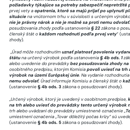
požiadavky týkajúce sa potreby zabezpečiť nepretržité
prvej vety a
opatrenia, ktoré sa majú prijať po uplynutí p
situácie
na vnútornom trhu v súvislosti s určeným výrobko
nie je právny nárok a nie je možné sa proti nemu odvolať
posudzovania zhody podľa ustanovenia
§ 22
zákona o pos
členský štát o
každom rozhodnutí podľa prvej vety
“ (us
zhody)
.
„
Úrad môže rozhodnutím
uznať platnosť povolenia vyda
štátu
na určený výrobok podľa ustanovenia
§ 4b ods. 1
zá
alebo uvedenie do prevádzky
bez posudzovania zhody na 
osobitného predpisu, ktorým Komisia
povolí uviesť na trh
výrobok na území Európskej únie
. Na vydanie rozhodnuti
nemu odvolať
. Úrad informuje Komisiu a členský štát o
kaž
(ustanovenie
§ 4b ods. 3
zákona o posudzovaní zhody)
.
„
Určený výrobok, ktorý je uvedený v osobitnom predpise,
na trh alebo uviesť do prevádzky tento určený výrobok 
trh alebo uvádzaní do prevádzky umiestnené označenie „
To
umiestnení označenia „Tovar dôležitý počas krízy“ sú uved
(ustanovenie
§ 4b ods. 5
zákona o posudzovaní zhody).