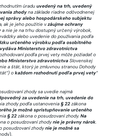
zhodnutím úradu
uvedený na trh, uvedený
vania zhody
na základe riadne odôvodnenej
nej správy alebo hospodárskeho subjektu
, ak je jeho použitie v
záujme ochrany
v
a nie je na trhu dostupný určený výrobok,
revádzky alebo uvedenie do používania podľa
ádzku určeného výrobku podľa osobitného
vydáva Ministerstvo zdravotníctva
rozhodovaní podľa prvej vety môže požiadať o
lebo Ministerstvo zdravotníctva
Slovenskej
únie a štát, ktorý je zmluvnou stranou Dohody
tát“) o
každom rozhodnutí podľa prvej vety
“
osudzovaní zhody
sa uvedie najmä
dpovedný za uvedenie na trh, uvedenie do
ia zhody podľa ustanovenia
§ 22
zákona
orého je možné sprístupňovanie určeného
nia
§ 22
zákona o posudzovaní zhody
.
Na
na o posudzovaní zhody
nie je právny nárok
.
o posudzovaní zhody
nie je možné sa
hody).