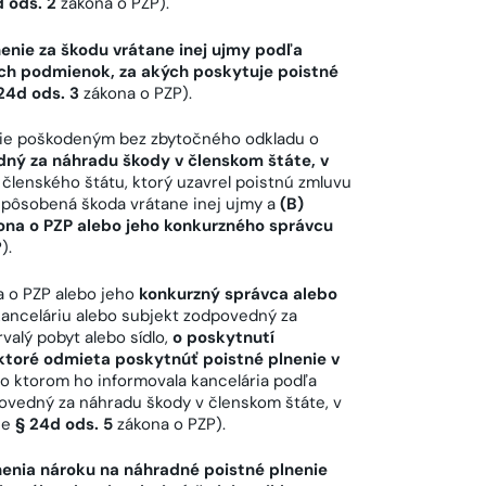
 ods. 2
zákona o PZP).
enie za škodu vrátane inej ujmy podľa
ch podmienok, za akých poskytuje poistné
24d ods. 3
zákona o PZP).
enie poškodeným bez zbytočného odkladu o
dný za náhradu škody v členskom štáte, v
členského štátu, ktorý uzavrel poistnú zmluvu
spôsobená škoda vrátane inej ujmy a
(B)
kona o PZP alebo jeho konkurzného správcu
).
 o PZP alebo jeho
konkurzný správca alebo
anceláriu alebo subjekt zodpovedný za
alý pobyt alebo sídlo,
o
poskytnutí
toré odmieta poskytnúť poistné plnenie v
, o ktorom ho informovala kancelária podľa
ovedný za náhradu škody v členskom štáte, v
ie
§ 24d ods. 5
zákona o PZP).
nenia nároku na náhradné poistné plnenie