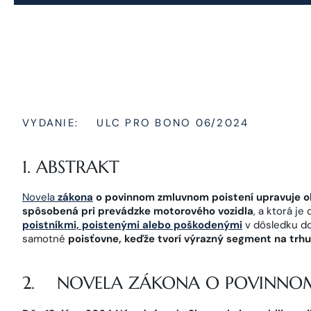
VYDANIE:
ULC PRO BONO 06/2024
1. ABSTRAKT
Novela
zákona
o povinnom zmluvnom poistení upravuje ob
spôsobená pri prevádzke motorového vozidla
, a ktorá je
poistníkmi, poistenými alebo poškodenými
v dôsledku do
samotné
poisťovne, keďže tvorí výrazný segment na trh
2. NOVELA ZÁKONA O POVINNO