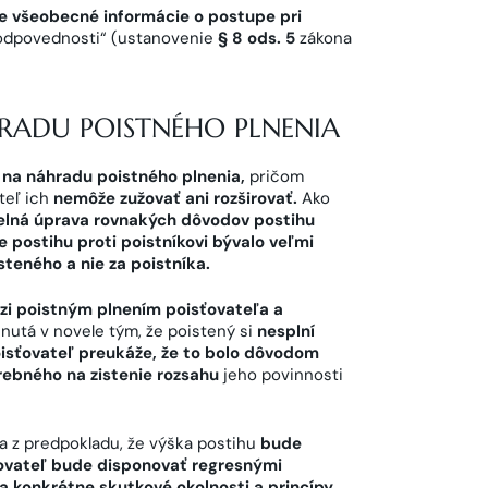
ke všeobecné informácie o postupe pri
odpovednosti“ (ustanovenie
§ 8 ods. 5
zákona
RADU POISTNÉHO PLNENIA
 na náhradu poistného plnenia
,
pričom
teľ ich
nemôže zužovať ani rozširovať.
Ako
elná úprava rovnakých dôvodov postihu
e postihu proti poistníkovi bývalo veľmi
steného a nie za poistníka.
zi poistným plnením poisťovateľa a
ahnutá v novele tým, že poistený si
nesplní
isťovateľ preukáže, že to bolo dôvodom
rebného na zistenie rozsahu
jeho povinnosti
a z predpokladu, že výška postihu
bude
ťovateľ bude disponovať regresnými
na konkrétne skutkové okolnosti a princípy