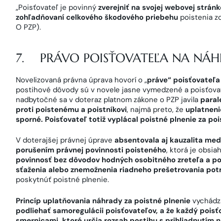
„Poisťovateľ je povinný
zverejniť na svojej webovej strán
zohľadňovaní celkového škodového priebehu
poistenia z
O PZP).
7. PRÁVO POISŤOVATEĽA NA NÁH
Novelizovaná právna úprava hovorí o „
práve“ poisťovateľa
postihové dôvody sú v novele jasne vymedzené a poisťova
nadbytočné sa v doteraz platnom zákone o PZP javila
paral
proti poistenému a poistníkovi
, najmä preto, že
uplatneni
sporné. Poisťovateľ totiž vyplácal poistné plnenie za poi
V doterajšej právnej úprave
absentovala aj kauzalita med
porušením právnej povinnosti poisteného
, ktorá je obsi
povinnosť bez dôvodov hodných osobitného zreteľa a po
sťaženia alebo znemožnenia riadneho prešetrovania pot
poskytnúť poistné plnenie.
Princíp uplatňovania náhrady za poistné plnenie
vychádz
podliehať samoregulácii poisťovateľov, a že každý pois
smernicami, ktoré určia rozsah postihu s prihliadnutím 