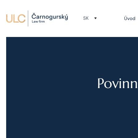
SK
Úvod
Povinn