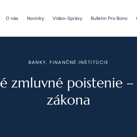
O nás
Novinky
Video-Správy
Bulletin Pro Bono
Public Private Partnership
BANKY, FINANČNÉ INŠTITÚCIE
Riešenie sporov
é zmluvné poistenie –
Fúzie a akvizície
Právo obchodných spoločností
zákona
Právo hospodárskej súťaže