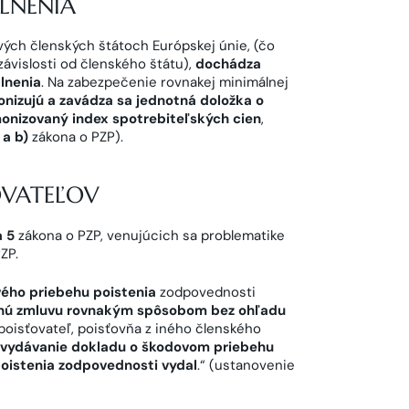
LNENIA
vých členských štátoch Európskej únie, (čo
ávislosti od členského štátu),
dochádza
lnenia
. Na zabezpečenie rovnakej minimálnej
nizujú a zavádza sa jednotná doložka o
onizovaný index spotrebiteľských cien
,
 a b)
zákona o PZP).
OVATEĽOV
a 5
zákona o PZP, venujúcich sa problematike
ZP.
ého priebehu poistenia
zodpovednosti
tnú zmluvu rovnakým spôsobom bez ohľadu
poisťovateľ, poisťovňa z iného členského
 vydávanie dokladu o škodovom priebehu
oistenia zodpovednosti vydal
.“ (ustanovenie