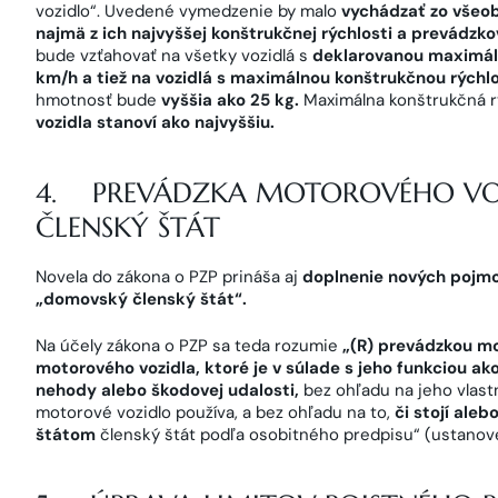
vozidlo“. Uvedené vymedzenie by malo
vychádzať zo všeob
najmä z ich najvyššej konštrukčnej rýchlosti a prevádzko
bude vzťahovať na všetky vozidlá s
deklarovanou maximál
km/h a tiež na vozidlá s maximálnou konštrukčnou rýchl
hmotnosť bude
vyššia ako 25 kg.
Maximálna konštrukčná rý
vozidla stanoví ako najvyššiu.
4. PREVÁDZKA MOTOROVÉHO VO
ČLENSKÝ ŠTÁT
Novela do zákona o PZP prináša aj
doplnenie nových pojmo
„domovský členský štát“.
Na účely zákona o PZP sa teda rozumie
„(R) prevádzkou mo
motorového vozidla, ktoré je v súlade s jeho funkciou a
nehody alebo škodovej udalosti,
bez ohľadu na jeho vlast
motorové vozidlo používa, a bez ohľadu na to,
či stojí ale
štátom
členský štát podľa osobitného predpisu“ (ustano