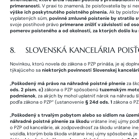
primeranosti.
V praxi to znamená, že poisťovatelia by si n
výške ich poskytnutého poistného plnenia.
Ak by poisťova
vyplatených súm,
povinné zmluvné poistenie by stratilo s
svoje postihové právo
primerane znížiť v závislosti od 
pomerov poisteného a od okolností, za ktorých došlo ku
8. SLOVENSKÁ KANCELÁRIA POIS
Novinkou, ktorú novela do zákona o PZP prináša, je aj dop
týkajúceho sa
niektorých povinností Slovenskej kancelár
„
Poškodený má právo na náhradné poistné plnenie
za šk
ods. 2 písm. c)
zákona o PZP spôsobenú
tuzemským motor
podmienok
, za akých by mohol uplatniť nárok na náhradu š
podľa zákona o PZP“ (ustanovenie
§ 24d ods. 1
zákona o PZ
„
Poškodený s trvalým pobytom alebo so sídlom na území
náhradné poistné plnenie za škodu
vrátane inej ujmy pod
o PZP od kancelárie, ak zodpovednosť za škodu vrátane i
vozidla, ktorým bola škoda vrátane inej ujmy spôsobená, je