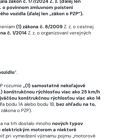
la zákon č. 177/2024 Z. z. (ďalej len
 z. o povinnom zmluvnom poistení
 vozidla (ďalej len „zákon o PZP“).
lneniam
(1) zákona č. 8/2009
Z. z. o cestnej
ona č. 1/2014
Z. z. o organizovaní verejných
ozidlo
“.
ZP rozumie
„(1) samostatné nekoľajové
A) konštrukčnou rýchlosťou viac ako 25 km/h
jväčšou konštrukčnou rýchlosťou viac ako 14
dľa bodu 1A alebo bodu 1B,
bez ohľadu na to,
zákona o PZP).
sa na trh dostalo mnoho
nových typov
e elektrickým motorom a niektoré
adniť pri vymedzení významu pojmu „motorové