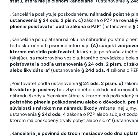
štátu, ktorá nie je členom kancelárie
“ (ustanovenie
§ 24d
„Kancelária poskytuje poškodenému
náhradné poistné pln
ustanovenia § 24 ods. 2 písm. c)
zákona o PZP za
rovnaký
plnenie poisťovateľ podľa zákona o PZP
“ (ustanovenie
§ 
„Kancelária po uplatnení nároku na náhradné poistné pln
tejto skutočnosti písomne informuje
(A) subjekt zodpove
ktorom má sídlo poisťovateľ,
ktorým je poisťovňa z iného 
týkajúcu sa motorového vozidla, ktorého prevádzkou bola 
poisťovateľa podľa ustanovenia § 24 ods. 2 písm. c) zá
alebo likvidátora
“ (ustanovenie
§ 24d ods. 4
zákona o PZP
„Poisťovateľ podľa ustanovenia
§ 24 ods. 2 písm. c)
zákona
likvidátor je povinný
bez zbytočného odkladu informovať k
náhradu škody v členskom štáte, v ktorom má poškodený trv
poistného plnenia poškodenému alebo o dôvodoch, pre k
súvislosti s nárokom na náhradu škody
vrátane inej ujmy
ustanovenia
§ 24d ods. 4
zákona o PZP alebo subjekt zodp
ktorom má poškodený trvalý pobyt alebo sídlo“ (ustanoven
„
Kancelária je povinná do troch mesiacov odo dňa uplat