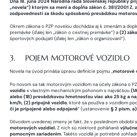
Dňa 18. júna 2024 Národná rada Slovenskej republiky prija
„novela“) ktorým sa mení a dopĺňa zákon č. 381/2001 Z.
zodpovednosti za škodu spôsobenú prevádzkou motorového
Okrem zákona o PZP novelou dochádza aj k zmenám a dop
premávke (ďalej len „zákon o cestnej premávke“) a
(2) zák
športových podujatí (ďalej len „zákon o organizovaní“).
3. POJEM MOTOROVÉ VOZIDLO
Novela na úvod prináša úpravu definície pojmu „
motorové v
Po novom sa tak motorovým vozidlom na účely zákona o P
vozidlo
s vlastným mechanickým pohonom s najväčšou
(1
alebo (1B) prevádzkovou hmotnosťou viac ako 25 kg a na
km/h, (2) prípojné vozidlo
, ktoré sa používa s vozidlom po
či je pripojené alebo odpojené
“ (ustanovenie
§ 2 písm. a)
Dôvodom uvedenej zmeny je fakt, že v poslednom období 
motorových vozidiel.
Z nich sú niektoré poháňané
výlučn
pomocným zariadením
. Takéto vozidlá je potrebné zohľ