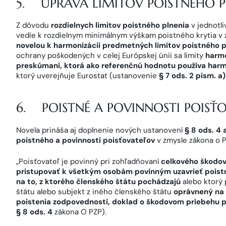
5. ÚPRAVA LIMITOV POISTNÉHO P
Z dôvodu
rozdielnych limitov poistného plnenia
v jednotli
vedie k rozdielnym minimálnym výškam poistného krytia v z
novelou k harmonizácii predmetných limitov poistného p
ochrany poškodených v celej Európskej únii sa limity
harmo
preskúmaní, ktorá ako referenčnú hodnotu používa harm
ktorý uverejňuje Eurostat (ustanovenie
§ 7 ods. 2 písm. a)
6. POISTNÉ A POVINNOSTI POISŤ
Novela prináša aj doplnenie nových ustanovení
§ 8 ods. 4 
poistného a povinností poisťovateľov
v zmysle zákona o P
„Poisťovateľ je povinný pri zohľadňovaní
celkového škodov
pristupovať k všetkým osobám povinným uzavrieť pois
na to, z ktorého členského štátu pochádzajú
alebo ktorý 
štátu alebo subjekt z iného členského štátu
oprávnený na
poistenia zodpovednosti, doklad o škodovom priebehu p
§ 8 ods. 4
zákona O PZP).