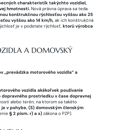
ecných charakteristík takýchto vozidiel,
vej hmotnosti.
Nová právna úprava sa teda
nou konštrukčnou rýchlosťou vyššou ako 25
osťou vyššou ako 14 km/h,
ak ich konštrukčná
chlosť je v podstate rýchlosť,
ktorú výrobca
ZIDLA A DOMOVSKÝ
v „prevádzka motorového vozidla“ a
torového vozidla akékoľvek používanie
ko dopravného prostriedku v čase dopravnej
nosti alebo terén, na ktorom sa takéto
bo je v pohybe, (S) domovským členským
venie
§ 2 písm. r) a s)
zákona o PZP).