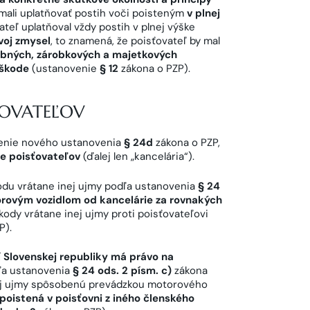
emali uplatňovať postih voči poisteným
v plnej
teľ uplatňoval vždy postih v plnej výške
voj zmysel
, to znamená, že poisťovateľ by mal
osobných, zárobkových a majetkových
 škode
(ustanovenie
§ 12
zákona o PZP).
ŤOVATEĽOV
lnenie nového ustanovenia
§ 24d
zákona o PZP,
ie poisťovateľov
(ďalej len „kancelária“).
odu vrátane inej ujmy podľa ustanovenia
§ 24
ovým vozidlom od kancelárie za rovnakých
kody vrátane inej ujmy proti poisťovateľovi
P).
 Slovenskej republiky má právo na
ľa ustanovenia
§ 24 ods. 2 písm. c)
zákona
nej ujmy spôsobenú prevádzkou motorového
poistená v poisťovni z iného členského