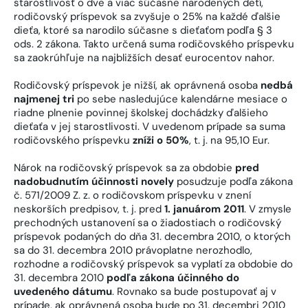
starostlivosť o dve a viac súčasne narodených detí,
rodičovský príspevok sa zvyšuje o 25% na každé ďalšie
dieťa, ktoré sa narodilo súčasne s dieťaťom podľa § 3
ods. 2 zákona. Takto určená suma rodičovského príspevku
sa zaokrúhľuje na najbližších desať eurocentov nahor.
Rodičovský príspevok je nižší, ak oprávnená osoba
nedbá
najmenej tri
po sebe nasledujúce kalendárne mesiace o
riadne plnenie povinnej školskej dochádzky ďalšieho
dieťaťa v jej starostlivosti. V uvedenom prípade sa suma
rodičovského príspevku
zníži o 50%
, t. j. na 95,10 Eur.
Nárok na rodičovský príspevok sa za obdobie
pred
nadobudnutím účinnosti novely
posudzuje podľa zákona
č. 571/2009 Z. z. o rodičovskom príspevku v znení
neskorších predpisov, t. j. pred
1. januárom 2011
. V zmysle
prechodných ustanovení sa o žiadostiach o rodičovský
príspevok podaných do dňa 31. decembra 2010, o ktorých
sa do 31. decembra 2010 právoplatne nerozhodlo,
rozhodne a rodičovský príspevok sa vyplatí za obdobie do
31. decembra 2010
podľa zákona účinného do
uvedeného dátumu
. Rovnako sa bude postupovať aj v
prípade, ak oprávnená osoba bude po 31. decembri 2010