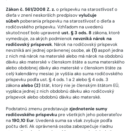
Zákon č. 561/2008 Z. z.
o príspevku na starostlivosť o
dieťa v znení neskorších predpisov
vylučuje
súbeh
poberania príspevku na starostlivosť o dieťa a
rodičovského príspevku. Vzhľadom na uvedenú
skutočnosť bolo upravené
ust. § 3 ods. 8
zákona, ktoré
vymedzuje, za akých podmienok
nevzniká nárok na
rodičovský príspevok
. Nárok na rodičovský príspevok
nevzniká ani jednej oprávnenej osobe, ak
(1)
aspoň jedna
z nich má nárok na materské alebo má nárok na obdobnú
dávku ako materské v členskom štáte a suma materského
alebo obdobnej dávky ako materské v členskom štáte za
celý kalendárny mesiac je vyššia ako suma rodičovského
príspevku podľa ust. § 4 ods. 1 a 2 alebo § 4 ods. 3
zákona
alebo (2)
štát, ktorý nie je členským štátom EÚ,
vypláca jednej z nich obdobnú dávku ako rodičovský
príspevok alebo obdobnú dávku ako materské.
Podstatnú zmenu predstavuje
zjednotenie sumy
rodičovského príspevku
pre všetkých jeho poberateľov
na
190,10 Eur
. Uvedená suma sa však zvyšuje podľa
počtu detí. Ak oprávnená osoba zabezpečuje riadnu