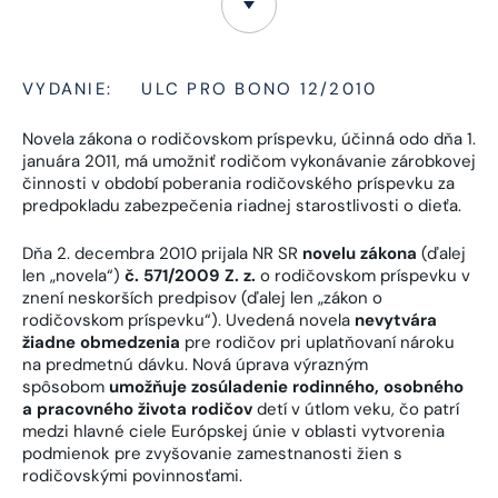
VYDANIE:
ULC PRO BONO 12/2010
Novela zákona o rodičovskom príspevku, účinná odo dňa 1.
januára 2011, má umožniť rodičom vykonávanie zárobkovej
činnosti v období poberania rodičovského príspevku za
predpokladu zabezpečenia riadnej starostlivosti o dieťa.
Dňa 2. decembra 2010 prijala NR SR
novelu zákona
(ďalej
len „novela“)
č. 571/2009 Z. z.
o rodičovskom príspevku v
znení neskorších predpisov (ďalej len „zákon o
rodičovskom príspevku“). Uvedená novela
nevytvára
žiadne obmedzenia
pre rodičov pri uplatňovaní nároku
na predmetnú dávku. Nová úprava výrazným
spôsobom
umožňuje zosúladenie rodinného, osobného
a pracovného života rodičov
detí v útlom veku, čo patrí
medzi hlavné ciele Európskej únie v oblasti vytvorenia
podmienok pre zvyšovanie zamestnanosti žien s
rodičovskými povinnosťami.