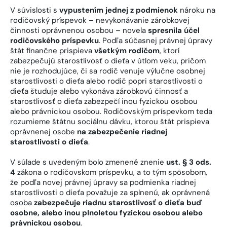
V súvislosti s
vypustením jednej z podmienok
nároku na
rodičovský príspevok – nevykonávanie zárobkovej
činnosti oprávnenou osobou – novela
spresnila účel
rodičovského príspevku
. Podľa súčasnej právnej úpravy
štát finančne prispieva
všetkým rodičom
, ktorí
zabezpečujú starostlivosť o dieťa v útlom veku, pričom
nie je rozhodujúce, či sa rodič venuje výlučne osobnej
starostlivosti o dieťa alebo rodič popri starostlivosti o
dieťa študuje alebo vykonáva zárobkovú činnosť a
starostlivosť o dieťa zabezpečí inou fyzickou osobou
alebo právnickou osobou. Rodičovským príspevkom teda
rozumieme štátnu sociálnu dávku, ktorou štát prispieva
oprávnenej osobe
na zabezpečenie riadnej
starostlivosti o dieťa
.
V súlade s uvedeným bolo zmenené znenie
ust. § 3 ods.
4
zákona o rodičovskom príspevku, a to tým spôsobom,
že podľa novej právnej úpravy sa podmienka riadnej
starostlivosti o dieťa považuje za splnenú, ak oprávnená
osoba
zabezpečuje riadnu starostlivosť o dieťa buď
osobne, alebo inou plnoletou fyzickou osobou alebo
právnickou osobou
.