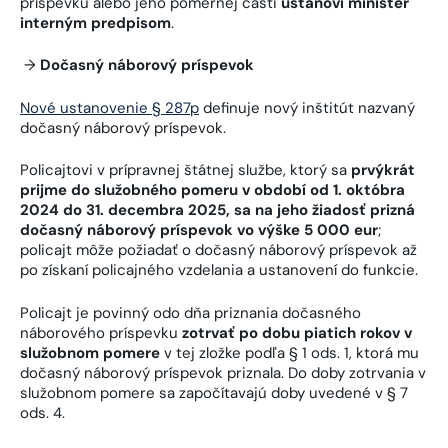
príspevku alebo jeho pomernej časti
ustanoví minister
interným predpisom
.
→
Dočasný náborový príspevok
Nové ustanovenie § 287p
definuje nový inštitút nazvaný
dočasný náborový príspevok.
Policajtovi v prípravnej štátnej službe, ktorý sa
prvýkrát
prijme do služobného pomeru v období od 1. októbra
2024 do 31. decembra 2025, sa na jeho žiadosť prizná
dočasný náborový príspevok vo výške 5 000 eur
;
policajt môže požiadať o dočasný náborový príspevok až
po získaní policajného vzdelania a ustanovení do funkcie.
Policajt je povinný odo dňa priznania dočasného
náborového príspevku
zotrvať po dobu piatich rokov v
služobnom pomere
v tej zložke podľa § 1 ods. 1, ktorá mu
dočasný náborový príspevok priznala. Do doby zotrvania v
služobnom pomere sa
započítavajú doby uvedené v § 7
ods. 4.