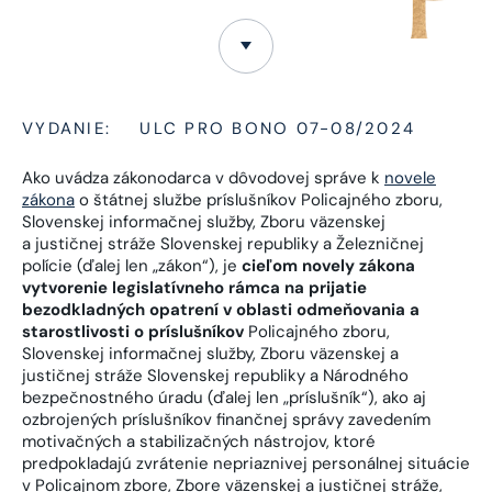
VYDANIE:
ULC PRO BONO 07-08/2024
Ako uvádza zákonodarca v dôvodovej správe k
novele
zákona
o štátnej službe príslušníkov Policajného zboru,
Slovenskej informačnej služby, Zboru väzenskej
a justičnej stráže Slovenskej republiky a Železničnej
polície (ďalej len „zákon“), je
cieľom novely zákona
vytvorenie legislatívneho rámca na prijatie
bezodkladných opatrení v oblasti odmeňovania a
starostlivosti o príslušníkov
Policajného zboru,
Slovenskej informačnej služby, Zboru väzenskej a
justičnej stráže Slovenskej republiky a Národného
bezpečnostného úradu (ďalej len „príslušník“), ako aj
ozbrojených príslušníkov finančnej správy zavedením
motivačných a stabilizačných nástrojov, ktoré
predpokladajú zvrátenie nepriaznivej personálnej situácie
v Policajnom zbore, Zbore väzenskej a justičnej stráže,