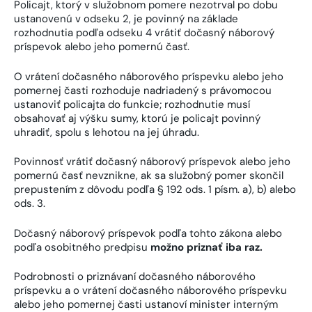
Policajt, ktorý v služobnom pomere nezotrval po dobu
ustanovenú v odseku 2, je povinný na základe
rozhodnutia podľa odseku 4 vrátiť dočasný náborový
príspevok alebo jeho pomernú časť.
O vrátení dočasného náborového príspevku alebo jeho
pomernej časti rozhoduje nadriadený s právomocou
ustanoviť policajta do funkcie; rozhodnutie musí
obsahovať aj výšku sumy, ktorú je policajt povinný
uhradiť, spolu s lehotou na jej úhradu.
Povinnosť vrátiť dočasný náborový príspevok alebo jeho
pomernú časť nevznikne, ak sa služobný pomer skončil
prepustením z dôvodu podľa § 192 ods. 1 písm. a), b) alebo
ods. 3.
Dočasný náborový príspevok podľa tohto zákona alebo
podľa osobitného predpisu
možno priznať iba raz.
Podrobnosti o priznávaní dočasného náborového
príspevku a o vrátení dočasného náborového príspevku
alebo jeho pomernej časti ustanoví minister interným