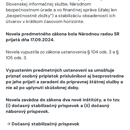
Slovenskej informačnej službe, Národnom
bezpečnostnom úrade a vo finančnej správe (ďalej len
„bezpečnostné zložky“) a stabilizáciu obsadenosti ich
útvarov v krátkom časovom horizonte.
Novela predmetného zákona bola Národnou radou SR
prijatá dňa 17.09.2024.
Novela vypustila zo zákona ustanovenia § 104 ods. 3 a §
105 ods. 3.
Vypustením predmetných ustanovení sa umožňuje
priznať osobný príplatok príslušníkovi aj bezprostredne
po jeho prijatí a zaradení do prípravnej štátnej služby a
nie až po uplynutí skúšobnej doby.
Novela zavádza do zákona dva nové inštitúty, a to tzv.
(i) dočasný stabilizačný príspevok a (ii) dočasný
náborový príspevok.
→
Dočasný stabilizačný príspevok