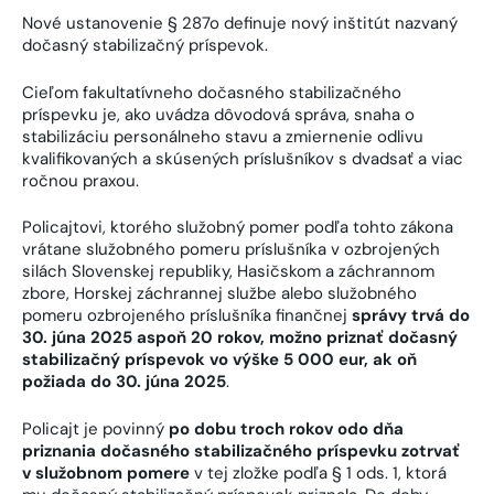
Nové ustanovenie § 287o definuje nový inštitút nazvaný
dočasný stabilizačný príspevok.
Cieľom fakultatívneho dočasného stabilizačného
príspevku je, ako uvádza dôvodová správa, snaha o
stabilizáciu personálneho stavu a zmiernenie odlivu
kvalifikovaných a skúsených príslušníkov s dvadsať a viac
ročnou praxou.
Policajtovi, ktorého služobný pomer podľa tohto zákona
vrátane služobného pomeru príslušníka v ozbrojených
silách Slovenskej republiky, Hasičskom a záchrannom
zbore, Horskej záchrannej službe alebo služobného
pomeru ozbrojeného príslušníka finančnej
správy trvá do
30. júna 2025 aspoň 20 rokov, možno priznať dočasný
stabilizačný príspevok vo výške 5 000 eur, ak oň
požiada do 30. júna 2025
.
Policajt je povinný
po dobu troch rokov odo dňa
priznania dočasného stabilizačného príspevku zotrvať
v služobnom pomere
v tej zložke podľa § 1 ods. 1, ktorá