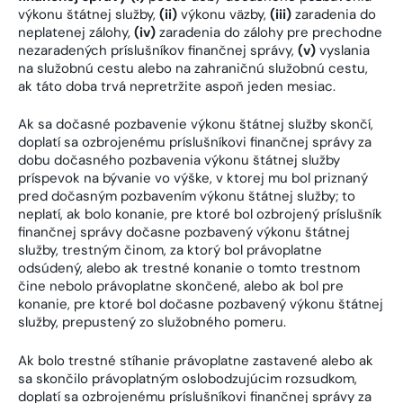
výkonu štátnej služby,
(ii)
výkonu väzby,
(iii)
zaradenia do
neplatenej zálohy,
(iv)
zaradenia do zálohy pre prechodne
nezaradených príslušníkov finančnej správy,
(v)
vyslania
na služobnú cestu alebo na zahraničnú služobnú cestu,
ak táto doba trvá nepretržite aspoň jeden mesiac.
Ak sa dočasné pozbavenie výkonu štátnej služby skončí,
doplatí sa ozbrojenému príslušníkovi finančnej správy za
dobu dočasného pozbavenia výkonu štátnej služby
príspevok na bývanie vo výške, v ktorej mu bol priznaný
pred dočasným pozbavením výkonu štátnej služby; to
neplatí, ak bolo konanie, pre ktoré bol ozbrojený príslušník
finančnej správy dočasne pozbavený výkonu štátnej
služby, trestným činom, za ktorý bol právoplatne
odsúdený, alebo ak trestné konanie o tomto trestnom
čine nebolo právoplatne skončené, alebo ak bol pre
konanie, pre ktoré bol dočasne pozbavený výkonu štátnej
služby, prepustený zo služobného pomeru.
Ak bolo trestné stíhanie právoplatne zastavené alebo ak
sa skončilo právoplatným oslobodzujúcim rozsudkom,
doplatí sa ozbrojenému príslušníkovi finančnej správy za