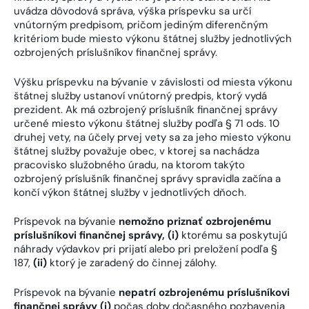
uvádza dôvodová správa, výška príspevku sa určí
vnútorným predpisom, pričom jediným diferenčným
kritériom bude miesto výkonu štátnej služby jednotlivých
ozbrojených príslušníkov finančnej správy.
Výšku príspevku na bývanie v závislosti od miesta výkonu
štátnej služby ustanoví vnútorný predpis, ktorý vydá
prezident. Ak má ozbrojený príslušník finančnej správy
určené miesto výkonu štátnej služby podľa § 71 ods. 10
druhej vety, na účely prvej vety sa za jeho miesto výkonu
štátnej služby považuje obec, v ktorej sa nachádza
pracovisko služobného úradu, na ktorom takýto
ozbrojený príslušník finančnej správy spravidla začína a
končí výkon štátnej služby v jednotlivých dňoch.
Príspevok na bývanie
nemožno priznať ozbrojenému
príslušníkovi finančnej správy, (i)
ktorému sa poskytujú
náhrady výdavkov pri prijatí alebo pri preložení podľa §
187,
(ii)
ktorý je zaradený do činnej zálohy.
Príspevok na bývanie
nepatrí ozbrojenému príslušníkovi
finančnej správy
(i)
počas doby dočasného pozbavenia