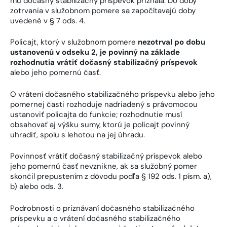
mu dočasný stabilizačný príspevok priznala. Do doby
zotrvania v služobnom pomere sa
započítavajú doby
uvedené v § 7 ods. 4.
Policajt, ktorý v služobnom pomere
nezotrval po dobu
ustanovenú v odseku 2, je povinný na základe
rozhodnutia
vrátiť dočasný stabilizačný príspevok
alebo jeho pomernú časť.
O vrátení dočasného stabilizačného príspevku alebo jeho
pomernej časti rozhoduje nadriadený s právomocou
ustanoviť policajta do funkcie; rozhodnutie musí
obsahovať aj výšku sumy, ktorú je policajt povinný
uhradiť, spolu s lehotou na jej úhradu.
Povinnosť vrátiť dočasný stabilizačný príspevok alebo
jeho pomernú časť nevznikne, ak sa služobný pomer
skončil prepustením z dôvodu podľa § 192 ods. 1 písm. a),
b) alebo ods. 3.
Podrobnosti o priznávaní dočasného stabilizačného
príspevku a o vrátení dočasného stabilizačného