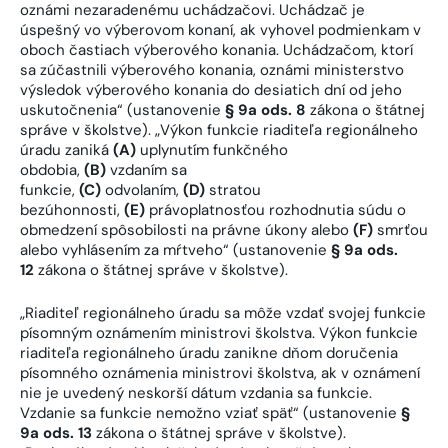
oznámi nezaradenému uchádzačovi. Uchádzač je
úspešný vo výberovom konaní, ak vyhovel podmienkam v
oboch častiach výberového konania. Uchádzačom, ktorí
sa zúčastnili výberového konania, oznámi ministerstvo
výsledok výberového konania do desiatich dní od jeho
uskutočnenia“ (ustanovenie
§ 9a ods. 8
zákona o štátnej
správe v školstve). „Výkon funkcie riaditeľa regionálneho
úradu zaniká
(A)
uplynutím funkčného
obdobia,
(B)
vzdaním sa
funkcie,
(C)
odvolaním,
(D)
stratou
bezúhonnosti,
(E)
právoplatnosťou rozhodnutia súdu o
obmedzení spôsobilosti na právne úkony alebo
(F)
smrťou
alebo vyhlásením za mŕtveho“ (ustanovenie
§ 9a ods.
12
zákona o štátnej správe v školstve).
„Riaditeľ regionálneho úradu sa môže vzdať svojej funkcie
písomným oznámením ministrovi školstva. Výkon funkcie
riaditeľa regionálneho úradu zanikne dňom doručenia
písomného oznámenia ministrovi školstva, ak v oznámení
nie je uvedený neskorší dátum vzdania sa funkcie.
Vzdanie sa funkcie nemožno vziať späť“ (ustanovenie
§
9a ods. 13
zákona o štátnej správe v školstve).