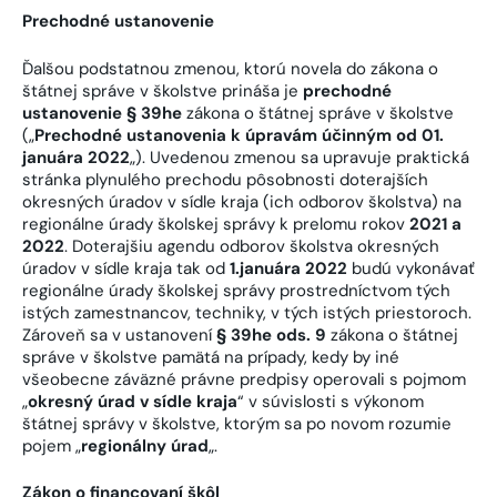
Prechodné ustanovenie
Ďalšou podstatnou zmenou, ktorú novela do zákona o
štátnej správe v školstve prináša je
prechodné
ustanovenie § 39he
zákona o štátnej správe v školstve
(„
Prechodné ustanovenia k úpravám účinným od 01.
januára 2022
„). Uvedenou zmenou sa upravuje praktická
stránka plynulého prechodu pôsobnosti doterajších
okresných úradov v sídle kraja (ich odborov školstva) na
regionálne úrady školskej správy k prelomu rokov
2021 a
2022
. Doterajšiu agendu odborov školstva okresných
úradov v sídle kraja tak od
1.januára 2022
budú vykonávať
regionálne úrady školskej správy prostredníctvom tých
istých zamestnancov, techniky, v tých istých priestoroch.
Zároveň sa v ustanovení
§ 39he ods. 9
zákona o štátnej
správe v školstve pamätá na prípady, kedy by iné
všeobecne záväzné právne predpisy operovali s pojmom
„
okresný úrad v sídle kraja
“ v súvislosti s výkonom
štátnej správy v školstve, ktorým sa po novom rozumie
pojem „
regionálny úrad
„.
Zákon o financovaní škôl