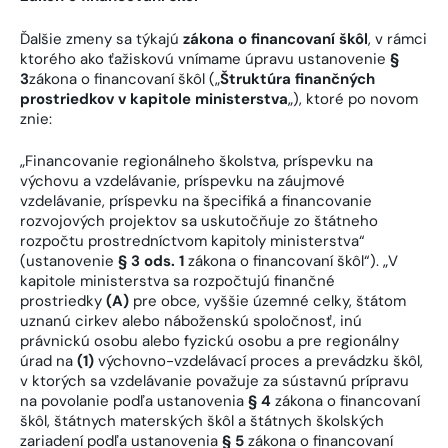
Ďalšie zmeny sa týkajú
zákona o financovaní škôl
, v rámci
ktorého ako ťažiskovú vnímame úpravu ustanovenie
§
3
zákona o financovaní škôl („
Štruktúra finančných
prostriedkov v kapitole ministerstva
„), ktoré po novom
znie:
„Financovanie regionálneho školstva, príspevku na
výchovu a vzdelávanie, príspevku na záujmové
vzdelávanie, príspevku na špecifiká a financovanie
rozvojových projektov sa uskutočňuje zo štátneho
rozpočtu prostredníctvom kapitoly ministerstva“
(ustanovenie
§ 3 ods. 1
zákona o financovaní škôl“). „V
kapitole ministerstva sa rozpočtujú finančné
prostriedky
(A)
pre obce, vyššie územné celky, štátom
uznanú cirkev alebo náboženskú spoločnosť, inú
právnickú osobu alebo fyzickú osobu a pre regionálny
úrad na
(1)
výchovno-vzdelávací proces a prevádzku škôl,
v ktorých sa vzdelávanie považuje za sústavnú prípravu
na povolanie podľa ustanovenia
§ 4
zákona o financovaní
škôl, štátnych materských škôl a štátnych školských
zariadení podľa ustanovenia
§ 5
zákona o financovaní