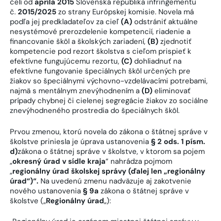
čelí od
apríla 2015
Slovenská republika infringementu
č.
2015/2025
zo strany Európskej komisie. Novela má
podľa jej predkladateľov za cieľ
(A)
odstrániť aktuálne
nesystémové prerozdelenie kompetencií, riadenie a
financovanie škôl a školských zariadení,
(B)
zjednotiť
kompetencie pod rezort školstva s cieľom prispieť k
efektívne fungujúcemu rezortu,
(C)
dohliadnuť na
efektívne fungovanie špeciálnych škôl určených pre
žiakov so špeciálnymi výchovno-vzdelávacími potrebami,
najmä s mentálnym znevýhodnením a
(D)
eliminovať
prípady chybnej či cielenej segregácie žiakov zo sociálne
znevýhodneného prostredia do špeciálnych škôl.
Prvou zmenou, ktorú novela do zákona o štátnej správe v
školstve priniesla je úprava ustanovenia
§ 2 ods. 1 písm.
d)
zákona o štátnej správe v školstve, v ktorom sa pojem
„
okresný úrad v sídle kraja
“ nahrádza pojmom
„
regionálny úrad školskej správy (ďalej len „regionálny
úrad“)“.
Na uvedenú zmenu nadväzuje aj zakotvenie
nového ustanovenia
§ 9a
zákona o štátnej správe v
školstve („
Regionálny úrad
„):