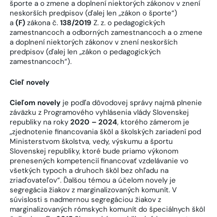
športe a o zmene a doplnení niektorých zákonov v znení
neskorších predpisov (ďalej len „zákon o športe“)
a
(F)
zákona č.
138/2019
Z. z. o pedagogických
zamestnancoch a odborných zamestnancoch a o zmene
a doplnení niektorých zákonov v znení neskorších
predpisov (ďalej len „zákon o pedagogických
zamestnancoch“).
Cieľ novely
Cieľom novely
je podľa dôvodovej správy najmä plnenie
záväzku z Programového vyhlásenia vlády Slovenskej
republiky na roky
2020 – 2024
, ktorého zámerom je
„zjednotenie financovania škôl a školských zariadení pod
Ministerstvom školstva, vedy, výskumu a športu
Slovenskej republiky, ktoré bude priamo výkonom
prenesených kompetencií financovať vzdelávanie vo
všetkých typoch a druhoch škôl bez ohľadu na
zriaďovateľov“. Ďalšou témou a účelom novely je
segregácia žiakov z marginalizovaných komunít. V
súvislosti s nadmernou segregáciou žiakov z
marginalizovaných rómskych komunít do špeciálnych škôl