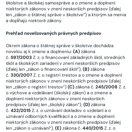
školstve a školskej samospráve a o zmene a doplnení
niektorých zákonov v znení neskorších predpisov (ďalej
len „zákon o štátnej správe v školstve“) a ktorým sa menia
a dopĺňajú niektoré zákony.
Prehľad novelizovaných právnych predpisov
Okrem zákona o štátnej správe v školstve dochádza
novelou aj k zmene a doplneniu:
(A)
zákona
č.
597/2003
Z. z. o financovaní základných škôl, stredných
škôl a školských zariadení v znení neskorších predpisov
(ďalej len „zákon o financovaní škôl“),
(B)
zákona
č.
330/2007
Z. z. o registri trestov a o zmene a doplnení
niektorých zákonov v znení neskorších predpisov (ďalej
len „zákon o registri trestov“)
(C)
zákona č.
245/2008
Z. z.
o výchove a vzdelávaní (školský zákon) a o zmene a
doplnení niektorých zákonov v znení neskorších
predpisov (ďalej len „školský zákon“),
(D)
zákona
č.
422/2015
Z. z. o uznávaní dokladov o vzdelaní a o
uznávaní odborných kvalifikácií a o zmene a doplnení
niektorých zákonov v znení neskorších predpisov (ďalej
len „zákon o uznávaní“),
(E)
zákona č.
440/2015
Z. z. o