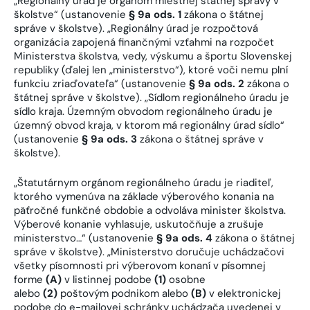
„Regionálny úrad je orgánom miestnej štátnej správy v
školstve“ (ustanovenie
§ 9a ods. 1
zákona o štátnej
správe v školstve). „Regionálny úrad je rozpočtová
organizácia zapojená finančnými vzťahmi na rozpočet
Ministerstva školstva, vedy, výskumu a športu Slovenskej
republiky (ďalej len „ministerstvo“), ktoré voči nemu plní
funkciu zriaďovateľa“ (ustanovenie
§ 9a ods. 2
zákona o
štátnej správe v školstve). „Sídlom regionálneho úradu je
sídlo kraja. Územným obvodom regionálneho úradu je
územný obvod kraja, v ktorom má regionálny úrad sídlo“
(ustanovenie
§ 9a ods. 3
zákona o štátnej správe v
školstve).
„Štatutárnym orgánom regionálneho úradu je riaditeľ,
ktorého vymenúva na základe výberového konania na
päťročné funkčné obdobie a odvoláva minister školstva.
Výberové konanie vyhlasuje, uskutočňuje a zrušuje
ministerstvo…“ (ustanovenie
§ 9a ods. 4
zákona o štátnej
správe v školstve). „Ministerstvo doručuje uchádzačovi
všetky písomnosti pri výberovom konaní v písomnej
forme
(A)
v listinnej podobe
(1)
osobne
alebo
(2)
poštovým podnikom alebo
(B)
v elektronickej
podobe do e-mailovej schránky uchádzača uvedenej v