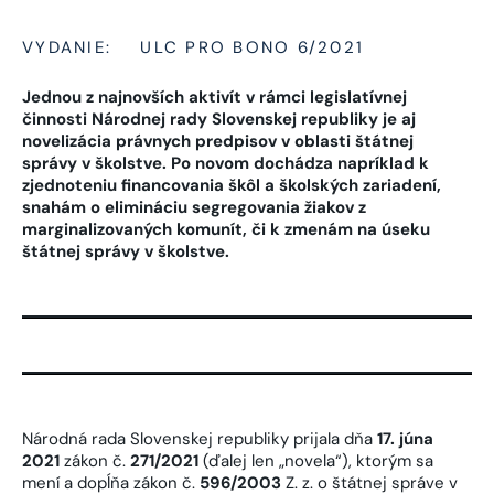
VYDANIE:
ULC PRO BONO 6/2021
Jednou z najnovších aktivít v rámci legislatívnej
činnosti Národnej rady Slovenskej republiky je aj
novelizácia právnych predpisov v oblasti štátnej
správy v školstve. Po novom dochádza napríklad k
zjednoteniu financovania škôl a školských zariadení,
snahám o elimináciu segregovania žiakov z
marginalizovaných komunít, či k zmenám na úseku
štátnej správy v školstve.
Národná rada Slovenskej republiky prijala dňa
17. júna
2021
zákon č.
271/2021
(ďalej len „novela“), ktorým sa
mení a dopĺňa zákon č.
596/2003
Z. z. o štátnej správe v