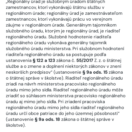
„Regionálny úrad je služobným úradom štátnych
zamestnancov, ktorí vykonávajú štátnu službu v
regionálnom úrade; regionálny úrad je zamestnávateľom
zamestnancov, ktorí vykonávajú prácu vo verejnom
záujme v regionálnom úrade. Generálnym tajomníkom
služobného úradu, ktorým je regionálny úrad, je riaditeľ
regionálneho úradu. Služobné hodnotenie riaditeľa
regionálneho úradu vykonáva generálny tajomník
služobného úradu ministerstva. Pri služobnom hodnotení
riaditeľa regionálneho úradu sa postupuje podľa
ustanovenia
§ 122 a 123
zákona č.
55/2017
Z. z. o štátnej
službe a o zmene a doplnení niektorých zákonov v znení
neskorších predpisov“ (ustanovenie
§ 9a ods. 15
zákona
o štátnej správe v školstve). Riaditeľ regionálneho úradu
zriadi na návrh ministerstva pracovisko regionálneho
úradu mimo jeho sídla. Riaditeľ regionálneho úradu môže
zriadiť so súhlasom ministerstva pracovisko regionálneho
úradu aj mimo jeho sídla. Pri zriadení pracoviska
regionálneho úradu mimo jeho sídla riaditeľ regionálneho
úradu určí obce patriace do jeho územnej pôsobnosti“
(ustanovenie
§ 9a ods. 18
zákona o štátnej správe v
školstve).