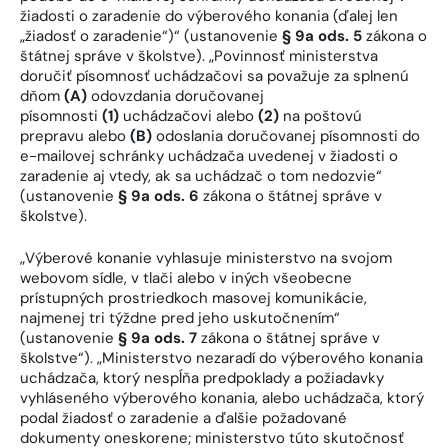
žiadosti o zaradenie do výberového konania (ďalej len
„žiadosť o zaradenie“)“ (ustanovenie
§ 9a ods. 5
zákona o
štátnej správe v školstve). „Povinnosť ministerstva
doručiť písomnosť uchádzačovi sa považuje za splnenú
dňom
(A)
odovzdania doručovanej
písomnosti
(1)
uchádzačovi alebo
(2)
na poštovú
prepravu alebo
(B)
odoslania doručovanej písomnosti do
e-mailovej schránky uchádzača uvedenej v žiadosti o
zaradenie aj vtedy, ak sa uchádzač o tom nedozvie“
(ustanovenie
§ 9a ods. 6
zákona o štátnej správe v
školstve).
„Výberové konanie vyhlasuje ministerstvo na svojom
webovom sídle, v tlači alebo v iných všeobecne
prístupných prostriedkoch masovej komunikácie,
najmenej tri týždne pred jeho uskutočnením“
(ustanovenie
§ 9a ods. 7
zákona o štátnej správe v
školstve“). „Ministerstvo nezaradí do výberového konania
uchádzača, ktorý nespĺňa predpoklady a požiadavky
vyhláseného výberového konania, alebo uchádzača, ktorý
podal žiadosť o zaradenie a ďalšie požadované
dokumenty oneskorene; ministerstvo túto skutočnosť