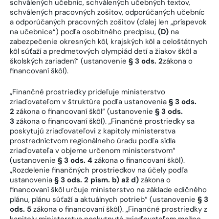
schválených učebníc, schválených učebných textov,
schválených pracovných zošitov, odporúčaných učebníc
a odporúčaných pracovných zošitov (ďalej len „príspevok
na učebnice“) podľa osobitného predpisu,
(D)
na
zabezpečenie okresných kôl, krajských kôl a celoštátnych
kôl súťaží a predmetových olympiád detí a žiakov škôl a
školských zariadení“ (ustanovenie
§ 3 ods. 2
zákona o
financovaní škôl).
„Finančné prostriedky prideľuje ministerstvo
zriaďovateľom v štruktúre podľa ustanovenia
§ 3 ods.
2
zákona o financovaní škôl“ (ustanovenie
§ 3 ods.
3
zákona o financovaní škôl). „Finančné prostriedky sa
poskytujú zriaďovateľovi z kapitoly ministerstva
prostredníctvom regionálneho úradu podľa sídla
zriaďovateľa v objeme určenom ministerstvom“
(ustanovenie
§ 3 ods. 4
zákona o financovaní škôl).
„Rozdelenie finančných prostriedkov na účely podľa
ustanovenia
§ 3 ods. 2 písm. b) až d)
zákona o
financovaní škôl určuje ministerstvo na základe edičného
plánu, plánu súťaží a aktuálnych potrieb“ (ustanovenie
§ 3
ods. 5
zákona o financovaní škôl). „Finančné prostriedky z
kapitoly ministerstva poskytnuté zriaďovateľom možno