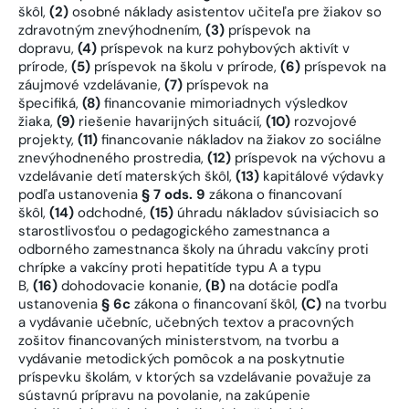
škôl,
(2)
osobné náklady asistentov učiteľa pre žiakov so
zdravotným znevýhodnením,
(3)
príspevok na
dopravu,
(4)
príspevok na kurz pohybových aktivít v
prírode,
(5)
príspevok na školu v prírode,
(6)
príspevok na
záujmové vzdelávanie,
(7)
príspevok na
špecifiká,
(8)
financovanie mimoriadnych výsledkov
žiaka,
(9)
riešenie havarijných situácií,
(10)
rozvojové
projekty,
(11)
financovanie nákladov na žiakov zo sociálne
znevýhodneného prostredia,
(12)
príspevok na výchovu a
vzdelávanie detí materských škôl,
(13)
kapitálové výdavky
podľa ustanovenia
§ 7 ods. 9
zákona o financovaní
škôl,
(14)
odchodné,
(15)
úhradu nákladov súvisiacich so
starostlivosťou o pedagogického zamestnanca a
odborného zamestnanca školy na úhradu vakcíny proti
chrípke a vakcíny proti hepatitíde typu A a typu
B,
(16)
dohodovacie konanie,
(B)
na dotácie podľa
ustanovenia
§ 6c
zákona o financovaní škôl,
(C)
na tvorbu
a vydávanie učebníc, učebných textov a pracovných
zošitov financovaných ministerstvom, na tvorbu a
vydávanie metodických pomôcok a na poskytnutie
príspevku školám, v ktorých sa vzdelávanie považuje za
sústavnú prípravu na povolanie, na zakúpenie