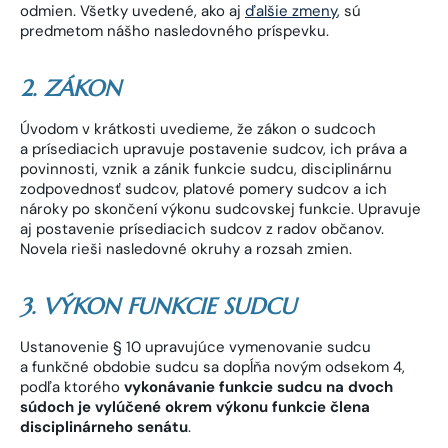
odmien. Všetky uvedené, ako aj
ďalšie zmeny
, sú
predmetom nášho nasledovného príspevku.
2. ZÁKON
Úvodom v krátkosti uvedieme, že zákon o sudcoch
a prísediacich upravuje postavenie sudcov, ich práva a
povinnosti, vznik a zánik funkcie sudcu, disciplinárnu
zodpovednosť sudcov, platové pomery sudcov a ich
nároky po skončení výkonu sudcovskej funkcie. Upravuje
aj postavenie prísediacich sudcov z radov občanov.
Novela rieši nasledovné okruhy a rozsah zmien.
3. VÝKON FUNKCIE SUDCU
Ustanovenie § 10 upravujúce vymenovanie sudcu
a funkčné obdobie sudcu sa dopĺňa novým odsekom 4,
podľa ktorého
vykonávanie funkcie sudcu na dvoch
súdoch je vylúčené okrem výkonu funkcie člena
disciplinárneho senátu
.