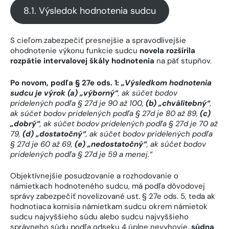
8.1. Výsledok hodnotenia sudcu
S cieľom zabezpečiť presnejšie a spravodlivejšie
ohodnotenie výkonu funkcie sudcu
novela rozšírila
rozpätie intervalovej škály hodnotenia
na päť stupňov.
Po novom, podľa § 27e ods. 1:
„Výsledkom hodnotenia
sudcu je výrok (a) „výborný“
, ak súčet bodov
pridelených podľa § 27d je 90 až 100,
(b) „chválitebný“
,
ak súčet bodov pridelených podľa § 27d je 80 až 89,
(c)
„dobrý“
, ak súčet bodov pridelených podľa § 27d je 70 až
79,
(d) „dostatočný“
, ak súčet bodov pridelených podľa
§ 27d je 60 až 69,
(e) „nedostatočný“
, ak súčet bodov
pridelených podľa § 27d je 59 a menej.“
Objektívnejšie posudzovanie a rozhodovanie o
námietkach hodnoteného sudcu, má podľa dôvodovej
správy zabezpečiť novelizované ust. § 27e ods. 5, teda ak
hodnotiaca komisia námietkam sudcu okrem námietok
sudcu najvyššieho súdu alebo sudcu najvyššieho
správneho súdu podľa odseku 4 úplne nevyhovie,
súdna