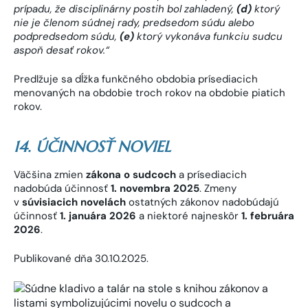
prípadu, že disciplinárny postih bol zahladený,
(d)
ktorý
nie je členom súdnej rady, predsedom súdu alebo
podpredsedom súdu,
(e)
ktorý vykonáva funkciu sudcu
aspoň desať rokov.“
Predlžuje sa dĺžka funkčného obdobia prísediacich
menovaných na obdobie troch rokov na obdobie piatich
rokov.
14. ÚČINNOSŤ NOVIEL
Väčšina zmien
zákona o sudcoch
a prísediacich
nadobúda účinnosť
1. novembra 2025
. Zmeny
v
súvisiacich novelách
ostatných zákonov nadobúdajú
účinnosť
1. januára 2026
a niektoré najneskôr
1. februára
2026
.
Publikované dňa 30.10.2025.