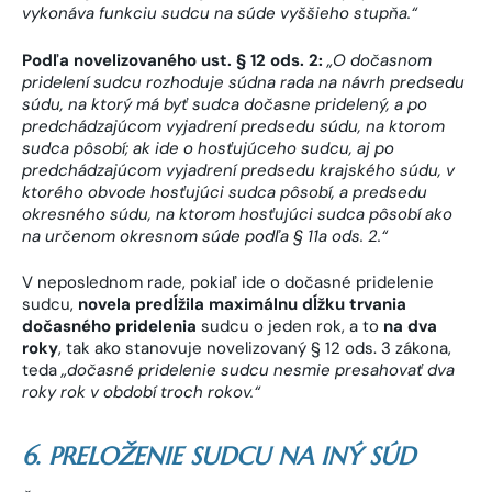
vykonáva funkciu sudcu na súde vyššieho stupňa.“
Podľa novelizovaného
ust.
§ 12 ods. 2:
„
O dočasnom
pridelení sudcu rozhoduje súdna rada na návrh predsedu
súdu, na ktorý má byť sudca dočasne pridelený, a po
predchádzajúcom vyjadrení predsedu súdu, na ktorom
sudca pôsobí;
ak ide o hosťujúceho sudcu, aj po
predchádzajúcom vyjadrení predsedu krajského súdu, v
ktorého obvode hosťujúci sudca pôsobí, a predsedu
okresného súdu, na ktorom hosťujúci sudca pôsobí ako
na určenom okresnom súde podľa § 11a ods. 2.“
V neposlednom rade, pokiaľ ide o dočasné pridelenie
sudcu,
novela predĺžila
maximálnu dĺžku trvania
dočasného pridelenia
sudcu o jeden rok, a to
na dva
roky
, tak ako stanovuje novelizovaný § 12 ods. 3 zákona,
teda
„
dočasné pridelenie sudcu nesmie presahovať dva
roky rok v období troch rokov.
“
6. PRELOŽENIE SUDCU NA INÝ SÚD