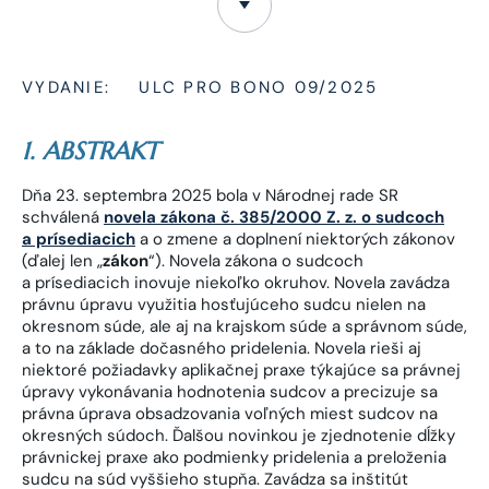
VYDANIE:
ULC PRO BONO 09/2025
1. ABSTRAKT
Dňa 23. septembra 2025 bola v Národnej rade SR
schválená
novela zákona č. 385/2000 Z. z. o sudcoch
a prísediacich
a o zmene a doplnení niektorých zákonov
(ďalej len „
zákon
“). Novela zákona o sudcoch
a prísediacich inovuje niekoľko okruhov. Novela zavádza
právnu úpravu využitia hosťujúceho sudcu nielen na
okresnom súde, ale aj na krajskom súde a správnom súde,
a to na základe dočasného pridelenia. Novela rieši aj
niektoré požiadavky aplikačnej praxe týkajúce sa právnej
úpravy vykonávania hodnotenia sudcov a precizuje sa
právna úprava obsadzovania voľných miest sudcov na
okresných súdoch. Ďalšou novinkou je zjednotenie dĺžky
právnickej praxe ako podmienky pridelenia a preloženia
sudcu na súd vyššieho stupňa. Zavádza sa inštitút