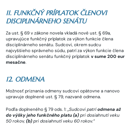
11. FUNKČNÝ PRÍPLATOK ČLENOVI
DISCIPLINÁRNEHO SENÁTU
Za ust. § 69 v zákone novela vkladá nové ust. § 69a,
upravujúce funkčný príplatok za výkon funkcie člena
disciplinárneho senátu. Sudcovi, okrem sudcu
najvyššieho správneho súdu, patrí za výkon funkcie člena
disciplinárneho senátu funkčný príplatok
v sume 200 eur
mesačne
.
12. ODMENA
Možnosť priznania odmeny sudcovi opätovne a nanovo
upravuje doplnené ust. § 79, nazvané odmena.
Podľa doplneného § 79 ods. 1:
„Sudcovi patrí
odmena až
do výšky jeho funkčného platu (a)
pri dosiahnutí veku
50 rokov,
(b)
pri dosiahnutí veku 60 rokov.“