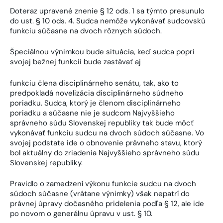
Doteraz upravené znenie § 12 ods. 1 sa týmto presunulo
do ust. § 10 ods. 4. Sudca nemôže vykonávať sudcovskú
funkciu súčasne na dvoch rôznych súdoch.
Špeciálnou výnimkou bude situácia, keď sudca popri
svojej bežnej funkcii bude zastávať aj
funkciu člena disciplinárneho senátu, tak, ako to
predpokladá novelizácia disciplinárneho súdneho
poriadku. Sudca, ktorý je členom disciplinárneho
poriadku a súčasne nie je sudcom Najvyššieho
správneho súdu Slovenskej republiky tak bude môcť
vykonávať funkciu sudcu na dvoch súdoch súčasne. Vo
svojej podstate ide o obnovenie právneho stavu, ktorý
bol aktuálny do zriadenia Najvyššieho správneho súdu
Slovenskej republiky.
Pravidlo o zamedzení výkonu funkcie sudcu na dvoch
súdoch súčasne (vrátane výnimky) však nepatrí do
právnej úpravy dočasného pridelenia podľa § 12, ale ide
po novom o generálnu úpravu v ust. § 10.