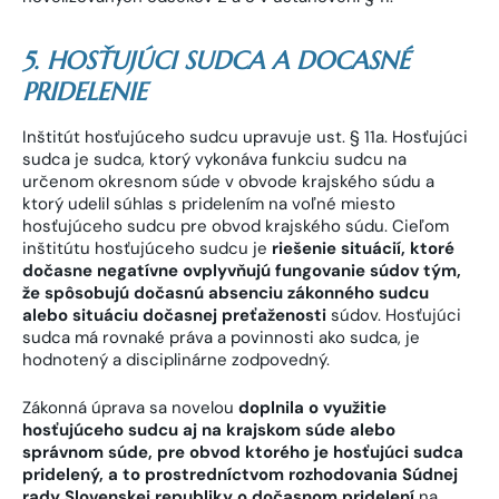
5. HOSŤUJÚCI SUDCA A DOCASNÉ
PRIDELENIE
Inštitút hosťujúceho sudcu upravuje ust. § 11a. Hosťujúci
sudca je sudca, ktorý vykonáva funkciu sudcu na
určenom okresnom súde v obvode krajského súdu a
ktorý udelil súhlas s pridelením na voľné miesto
hosťujúceho sudcu pre obvod krajského súdu. Cieľom
inštitútu hosťujúceho sudcu je
riešenie situácií, ktoré
dočasne negatívne ovplyvňujú fungovanie súdov tým,
že spôsobujú dočasnú absenciu zákonného sudcu
alebo situáciu dočasnej preťaženosti
súdov. Hosťujúci
sudca má rovnaké práva a povinnosti ako sudca, je
hodnotený a disciplinárne zodpovedný.
Zákonná úprava sa novelou
doplnila o využitie
hosťujúceho sudcu aj na krajskom súde alebo
správnom súde, pre obvod ktorého je hosťujúci sudca
pridelený, a to prostredníctvom rozhodovania Súdnej
rady Slovenskej republiky o dočasnom pridelení
na