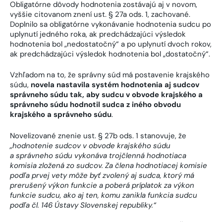
Obligatórne dôvody hodnotenia zostávajú aj v novom,
vyššie citovanom znení ust. § 27a ods. 1, zachované.
Doplnilo sa obligatórne vykonávanie hodnotenia sudcu po
uplynutí jedného roka, ak predchádzajúci výsledok
hodnotenia bol „nedostatočný“ a po uplynutí dvoch rokov,
ak predchádzajúci výsledok hodnotenia bol „dostatočný“.
Vzhľadom na to, že správny súd má postavenie krajského
súdu,
novela nastavila systém hodnotenia aj sudcov
správneho súdu tak, aby sudcu v obvode krajského a
správneho súdu hodnotil sudca z iného obvodu
krajského a správneho súdu
.
Novelizované znenie ust. § 27b ods. 1 stanovuje, že
„hodnotenie sudcov v obvode krajského súdu
a správneho súdu vykonáva trojčlenná hodnotiaca
komisia zložená zo sudcov. Za člena hodnotiacej komisie
podľa prvej vety môže byť zvolený aj sudca, ktorý má
prerušený výkon funkcie a poberá príplatok za výkon
funkcie sudcu, ako aj ten, komu zanikla funkcia sudcu
podľa čl. 146 Ústavy Slovenskej republiky.“