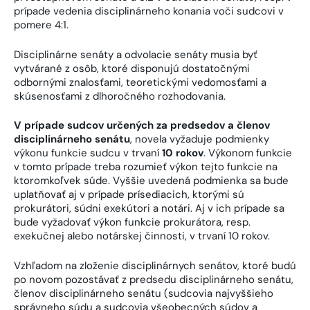
prípade vedenia disciplinárneho konania voči sudcovi v
pomere 4:1.
Disciplinárne senáty a odvolacie senáty musia byť
vytvárané z osôb, ktoré disponujú dostatočnými
odbornými znalosťami, teoretickými vedomosťami a
skúsenosťami z dlhoročného rozhodovania.
V prípade sudcov určených za predsedov a členov
disciplinárneho senátu
, novela vyžaduje podmienky
výkonu funkcie sudcu v trvaní
10 rokov
. Výkonom funkcie
v tomto prípade treba rozumieť výkon tejto funkcie na
ktoromkoľvek súde. Vyššie uvedená podmienka sa bude
uplatňovať aj v prípade prísediacich, ktorými sú
prokurátori, súdni exekútori a notári. Aj v ich prípade sa
bude vyžadovať výkon funkcie prokurátora, resp.
exekučnej alebo notárskej činnosti, v trvaní 10 rokov.
Vzhľadom na zloženie disciplinárnych senátov, ktoré budú
po novom pozostávať z predsedu disciplinárneho senátu,
členov disciplinárneho senátu (sudcovia najvyššieho
správneho súdu a sudcovia všeobecných súdov a