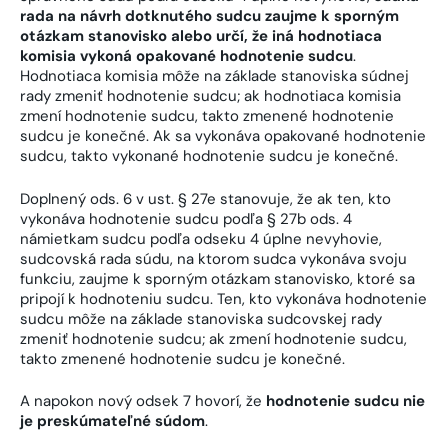
rada na návrh dotknutého sudcu zaujme k sporným
otázkam stanovisko alebo určí, že iná hodnotiaca
komisia vykoná opakované hodnotenie sudcu
.
Hodnotiaca komisia môže na základe stanoviska súdnej
rady zmeniť hodnotenie sudcu; ak hodnotiaca komisia
zmení hodnotenie sudcu, takto zmenené hodnotenie
sudcu je konečné. Ak sa vykonáva opakované hodnotenie
sudcu, takto vykonané hodnotenie sudcu je konečné.
Doplnený ods. 6 v ust. § 27e stanovuje, že ak ten, kto
vykonáva hodnotenie sudcu podľa § 27b ods. 4
námietkam sudcu podľa odseku 4 úplne nevyhovie,
sudcovská rada súdu, na ktorom sudca vykonáva svoju
funkciu, zaujme k sporným otázkam stanovisko, ktoré sa
pripojí k hodnoteniu sudcu. Ten, kto vykonáva hodnotenie
sudcu môže na základe stanoviska sudcovskej rady
zmeniť hodnotenie sudcu; ak zmení hodnotenie sudcu,
takto zmenené hodnotenie sudcu je konečné.
A napokon nový odsek 7 hovorí, že
hodnotenie sudcu nie
je preskúmateľné súdom
.