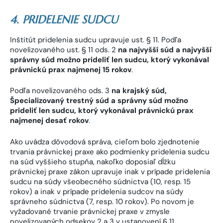
4. PRIDELENIE SUDCU
Inštitút pridelenia sudcu upravuje ust. § 11. Podľa
novelizovaného ust. § 11 ods. 2
na najvyšší súd a najvyšší
správny súd možno prideliť len sudcu, ktorý vykonával
právnickú prax najmenej 15 rokov
.
Podľa novelizovaného ods. 3
na krajský súd,
Špecializovaný trestný súd a správny súd možno
prideliť len sudcu, ktorý vykonával právnickú prax
najmenej desať rokov
.
Ako uvádza dôvodová správa, cieľom bolo zjednotenie
trvania právnickej praxe ako podmienky pridelenia sudcu
na súd vyššieho stupňa, nakoľko doposiaľ dĺžku
právnickej praxe zákon upravuje inak v prípade pridelenia
sudcu na súdy všeobecného súdnictva (10, resp. 15
rokov) a inak v prípade pridelenia sudcov na súdy
správneho súdnictva (7, resp. 10 rokov). Po novom je
vyžadované trvanie právnickej praxe v zmysle
novelizovaných odsekov 2 a 3 v ustanovení § 11.