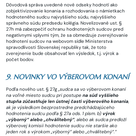
Dôvodová správa uvedené nové odseky hodnotí ako
zobjektivizovanie konania a rozhodovania o námietkach
hodnoteného sudcu najvyššieho súdu, najvyššieho
správneho súdu predsedu kolégia. Novelizované ust. §
27h má zabezpečiť ochranu hodnotených sudcov pred
negatívnymi vplyvmi tým, že sa obmedzuje zverejňovanie
hodnotení sudcov na webovom sídle Ministerstva
spravodlivosti Slovenskej republiky tak, že toto
zverejnenie bude obsahovať len výsledok, t.j. výrok a
počet bodov.
9. NOVINKY VO VÝBEROVOM KONANÍ
Podľa nového ust. § 27g
„sudca sa vo výberovom konaní
na voľné miesto sudcu pri postupe
na súd vyššieho
stupňa zúčastňuje len ústnej časti výberového konania
,
ak je výsledkom bezprostredne predchádzajúceho
hodnotenia sudcu podľa § 27a ods. 1 písm. b)
výrok
„výborný“
alebo „chválitebný“
, alebo ak sudca predloží
výberovej komisii hodnotenie sudcu nie staršie ako
jeden rok s výrokom „výborný“ alebo „chválitebný“.“