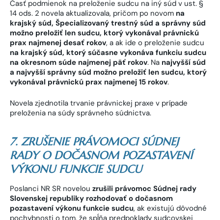
Časť podmienok na preloženie sudcu na iný súd v ust. §
14 ods. 2 novela aktualizovala, pričom po novom
na
krajský súd, Špecializovaný trestný súd a správny súd
možno preložiť len sudcu, ktorý vykonával právnickú
prax najmenej desať rokov
, a ak ide o preloženie sudcu
na krajský súd, ktorý súčasne vykonáva funkciu sudcu
na okresnom súde najmenej päť rokov
. Na
najvyšší súd
a najvyšší správny súd možno preložiť len sudcu, ktorý
vykonával právnickú prax najmenej 15 rokov
.
Novela zjednotila trvanie právnickej praxe v prípade
preloženia na súdy správneho súdnictva.
7. ZRUŠENIE PRÁVOMOCI SÚDNEJ
RADY O DOČASNOM POZASTAVENÍ
VÝKONU FUNKCIE SUDCU
Poslanci NR SR novelou
zrušili právomoc Súdnej rady
Slovenskej republiky rozhodovať o dočasnom
pozastavení výkonu funkcie sudcu
, ak existujú dôvodné
pochybnosti o tom, že spĺňa predpoklady sudcovskej