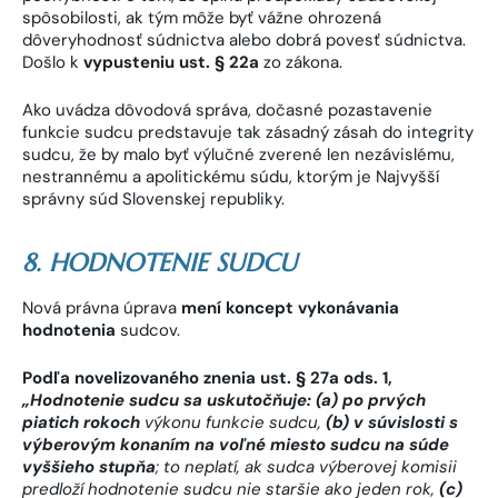
spôsobilosti, ak tým môže byť vážne ohrozená
dôveryhodnosť súdnictva alebo dobrá povesť súdnictva.
Došlo k
vypusteniu ust. § 22a
zo zákona.
Ako uvádza dôvodová správa, dočasné pozastavenie
funkcie sudcu predstavuje tak zásadný zásah do integrity
sudcu, že by malo byť výlučné zverené len nezávislému,
nestrannému a apolitickému súdu, ktorým je Najvyšší
správny súd Slovenskej republiky.
8. HODNOTENIE SUDCU
Nová právna úprava
mení koncept vykonávania
hodnotenia
sudcov.
Podľa novelizovaného znenia ust.
§ 27a ods. 1,
„
Hodnotenie sudcu sa uskutočňuje
:
(a) po prvých
piatich rokoch
výkonu funkcie sudcu,
(b) v súvislosti s
výberovým konaním na voľné miesto sudcu na súde
vyššieho stupňa
; to neplatí, ak sudca výberovej komisii
predloží hodnotenie sudcu nie staršie ako jeden rok,
(c)