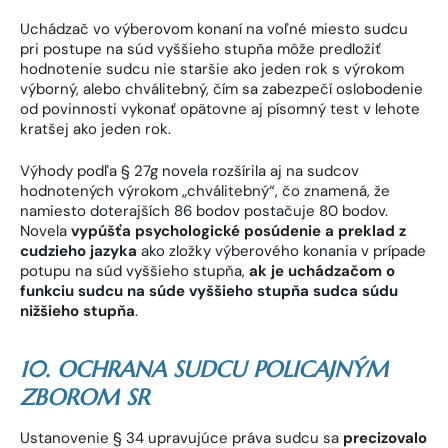
Uchádzač vo výberovom konaní na voľné miesto sudcu
pri postupe na súd vyššieho stupňa môže predložiť
hodnotenie sudcu nie staršie ako jeden rok s výrokom
výborný, alebo chválitebný, čím sa zabezpečí oslobodenie
od povinnosti vykonať opätovne aj písomný test v lehote
kratšej ako jeden rok.
Výhody podľa § 27g novela rozšírila aj na sudcov
hodnotených výrokom „chválitebný“, čo znamená, že
namiesto doterajších 86 bodov postačuje 80 bodov.
Novela
vypúšťa psychologické posúdenie a preklad z
cudzieho jazyka
ako zložky výberového konania v prípade
potupu na súd vyššieho stupňa,
ak je uchádzačom o
funkciu sudcu na súde vyššieho stupňa sudca súdu
nižšieho stupňa
.
10. OCHRANA SUDCU POLICAJNÝM
ZBOROM SR
Ustanovenie § 34 upravujúce práva sudcu sa
precizovalo