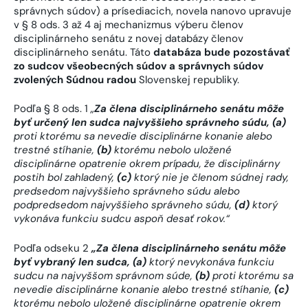
správnych súdov) a prísediacich, novela nanovo upravuje
v § 8 ods. 3 až 4 aj mechanizmus výberu členov
disciplinárneho senátu z novej databázy členov
disciplinárneho senátu. Táto
databáza bude pozostávať
zo sudcov všeobecných súdov a správnych súdov
zvolených Súdnou radou
Slovenskej republiky.
Podľa § 8 ods. 1
„
Za člena disciplinárneho senátu môže
byť určený len sudca najvyššieho správneho súdu, (a)
proti ktorému sa nevedie disciplinárne konanie alebo
trestné stíhanie,
(b)
ktorému nebolo uložené
disciplinárne opatrenie okrem prípadu, že disciplinárny
postih bol zahladený,
(c)
ktorý nie je členom súdnej rady,
predsedom najvyššieho správneho súdu alebo
podpredsedom najvyššieho správneho súdu,
(d)
ktorý
vykonáva funkciu sudcu aspoň desať rokov.“
Podľa odseku 2
„Za člena disciplinárneho senátu môže
byť vybraný len sudca, (a)
ktorý nevykonáva funkciu
sudcu na najvyššom správnom súde,
(b)
proti ktorému sa
nevedie disciplinárne konanie alebo trestné stíhanie,
(c)
ktorému nebolo uložené disciplinárne opatrenie okrem