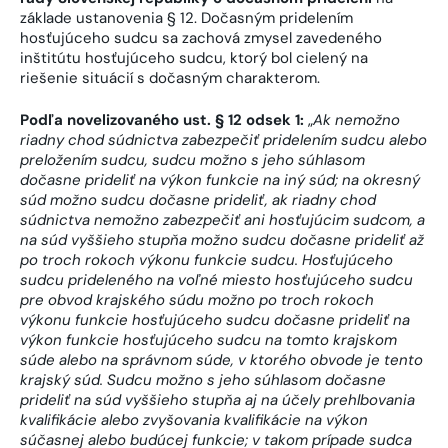
základe ustanovenia § 12. Dočasným pridelením
hosťujúceho sudcu sa zachová zmysel zavedeného
inštitútu hosťujúceho sudcu, ktorý bol cielený na
riešenie situácií s dočasným charakterom.
Podľa novelizovaného ust.
§ 12 odsek 1:
„
Ak nemožno
riadny chod súdnictva zabezpečiť pridelením sudcu alebo
preložením sudcu, sudcu možno s jeho súhlasom
dočasne prideliť na výkon funkcie na iný súd; na okresný
súd možno sudcu dočasne prideliť, ak riadny chod
súdnictva nemožno zabezpečiť ani hosťujúcim sudcom,
a
na súd vyššieho stupňa možno sudcu dočasne prideliť až
po troch rokoch výkonu funkcie sudcu. Hosťujúceho
sudcu prideleného na voľné miesto hosťujúceho sudcu
pre obvod krajského súdu možno po troch rokoch
výkonu funkcie hosťujúceho sudcu dočasne prideliť na
výkon funkcie hosťujúceho sudcu na tomto krajskom
súde alebo na správnom súde, v ktorého obvode je tento
krajský súd.
Sudcu možno s jeho súhlasom dočasne
prideliť na súd vyššieho stupňa aj na účely prehlbovania
kvalifikácie alebo zvyšovania kvalifikácie na výkon
súčasnej alebo budúcej funkcie; v takom prípade sudca