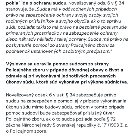
pokiaľ ide o ochranu sudcu
. Novelizovaný ods. 6 v § 34
stanovuje, že
„
Sudca má v odôvodnených prípadoch
právo na zabezpečenie ochrany svojej osoby, svojich
rodinných príslušníkov a svojho obydlia, ak o to správu
súdu požiada; takisto má právo na bezplatné poskytnutie
primeraných prostriedkov na zabezpečenie ochrany
alebo náhrady nákladov takej ochrany.
Sudca má právo na
poskytnutie pomoci zo strany Policajného zboru za
podmienok ustanovených osobitným predpisom
.“
Výslovne sa upravila pomoc sudcom zo strany
Policajného zboru v prípade dôvodnej obavy o život a
zdravie aj pri vykonávaní jednotlivých procesných
úkonov súdu, ktoré súd vykonáva pri výkone súdnictva.
Novelizovaný odsek 6 v ust. § 34 zabezpečuje právo
sudcu na zabezpečenie pomoci aj v prípade vykonávania
úkonu súdu mimo budovy súdu, pričom v tomto prípade
pomoc sudcovi bude zabezpečovať príslušný útvar
Policajného zboru, ak o to sudca požiada podľa § 72
zákona Národnej rady Slovenskej republiky č. 171/1993 Z. z.
o Policajnom zbore.