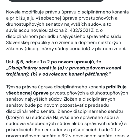
Novela modifikuje právnu úpravu disciplinárneho konania
a približuje ju všeobecnej úprave prvostupňových a
druhostupňových senátov najvyšších súdov, a to
súvisiacou novelou zákona č. 432/2021 Z. z. o
disciplinárnom poriadku Najvyššieho správneho súdu
Slovenskej republiky a o zmene a doplnení niektorých
zákonov (disciplinárny súdny poriadok) v platnom znení.
Ust. § 5, odsek 1 a 2 po novom upravujú, že
„Disciplinárny senát je (a) v prvostupňovom konaní
trojčlenný, (b) v odvolacom konaní päťčlenný.“
Tým sa právna úprava disciplinárneho konania
približuje
všeobecnej úprave
prvostupňových a druhostupňových
senátov najvyšších súdov. Zloženie disciplinárnych
senátov bude po novom pozostávať z predsedu
disciplinárneho senátu, členov disciplinárneho senátu
(ktorými sú sudcovia Najvyššieho správneho súdu a
sudcovia všeobecných súdov alebo správnych súdov) a
prísediacich. Pomer sudcov a prísediacich bude 2:1 v
prvostupňovom senáte a 3:2 v odvolacom senáte, resp. v