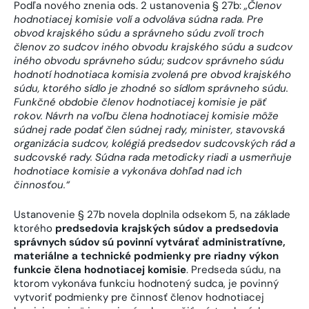
Podľa nového znenia ods. 2 ustanovenia § 27b:
„Členov
hodnotiacej komisie volí a odvoláva súdna rada.
Pre
obvod krajského súdu a správneho súdu zvolí troch
členov zo sudcov iného obvodu krajského súdu a sudcov
iného obvodu správneho súdu; sudcov správneho súdu
hodnotí hodnotiaca komisia zvolená pre obvod krajského
súdu, ktorého sídlo je zhodné so sídlom správneho súdu.
Funkčné obdobie členov hodnotiacej komisie je päť
rokov. Návrh na voľbu člena hodnotiacej komisie môže
súdnej rade podať člen súdnej rady, minister, stavovská
organizácia sudcov, kolégiá predsedov sudcovských rád a
sudcovské rady.
Súdna rada metodicky riadi a usmerňuje
hodnotiace komisie a vykonáva dohľad nad ich
činnosťou.
“
Ustanovenie § 27b novela doplnila odsekom 5, na základe
ktorého
predsedovia krajských súdov a predsedovia
správnych súdov sú povinní vytvárať administratívne,
materiálne a technické podmienky pre riadny výkon
funkcie člena hodnotiacej komisie
. Predseda súdu, na
ktorom vykonáva funkciu hodnotený sudca, je povinný
vytvoriť podmienky pre činnosť členov hodnotiacej