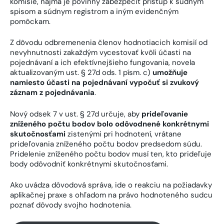
komisie, najmä je povinný zabezpečiť prístup k súdnym
spisom a súdnym registrom a iným evidenčným
pomôckam.
Z dôvodu odbremenenia členov hodnotiacich komisií od
nevyhnutnosti zakaždým vycestovať kvôli účasti na
pojednávaní a ich efektívnejšieho fungovania, novela
aktualizovaným ust. § 27d ods. 1 písm. c)
umožňuje
namiesto účasti na pojednávaní vypočuť si zvukový
záznam z pojednávania
.
Nový odsek 7 v ust. § 27d určuje, aby
prideľovanie
zníženého počtu bodov bolo odôvodnené konkrétnymi
skutočnosťami
zistenými pri hodnotení, vrátane
prideľovania zníženého počtu bodov predsedom súdu.
Pridelenie zníženého počtu bodov musí ten, kto prideľuje
body odôvodniť konkrétnymi skutočnosťami.
Ako uvádza dôvodová správa, ide o reakciu na požiadavky
aplikačnej praxe s ohľadom na právo hodnoteného sudcu
poznať dôvody svojho hodnotenia.