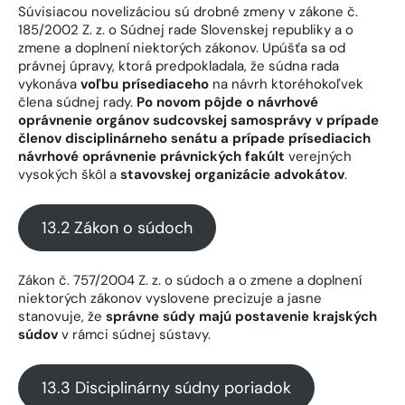
Súvisiacou novelizáciou sú drobné zmeny v zákone č.
185/2002 Z. z. o Súdnej rade Slovenskej republiky a o
zmene a doplnení niektorých zákonov. Upúšťa sa od
právnej úpravy, ktorá predpokladala, že súdna rada
vykonáva
voľbu prísediaceho
na návrh ktoréhokoľvek
člena súdnej rady.
Po novom pôjde o návrhové
oprávnenie orgánov sudcovskej samosprávy v prípade
členov disciplinárneho senátu a prípade prísediacich
návrhové oprávnenie právnických fakúlt
verejných
vysokých škôl a
stavovskej organizácie advokátov
.
13.2 Zákon o súdoch
Zákon č. 757/2004 Z. z. o súdoch a o zmene a doplnení
niektorých zákonov vyslovene precizuje a jasne
stanovuje, že
správne súdy majú postavenie krajských
súdov
v rámci súdnej sústavy.
13.3 Disciplinárny súdny poriadok