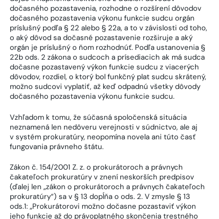
dočasného pozastavenia, rozhodne o rozšírení dôvodov
dočasného pozastavenia výkonu funkcie sudcu orgán
príslušný podľa § 22 alebo § 22a, a to v závislosti od toho,
o aký dôvod sa dočasné pozastavenie rozširuje a aký
orgán je príslušný o ňom rozhodnúť. Podľa ustanovenia §
22b ods. 2 zákona o sudcoch a prísediacich ak má sudca
dočasne pozastavený výkon funkcie sudcu z viacerých
dôvodov, rozdiel, o ktorý bol funkčný plat sudcu skrátený,
možno sudcovi vyplatiť, až keď odpadnú všetky dôvody
dočasného pozastavenia výkonu funkcie sudcu.
Vzhľadom k tomu, že súčasná spoločenská situácia
neznamená len nedôveru verejnosti v súdnictvo, ale aj
v systém prokuratúry, neopomína novela ani túto časť
fungovania právneho štátu.
Zákon č. 154/2001 Z. z. o prokurátoroch a právnych
čakateľoch prokuratúry v znení neskorších predpisov
(ďalej len „zákon o prokurátoroch a právnych čakateľoch
prokuratúry“) sa v § 13 dopĺňa o ods. 2. V zmysle § 13
ods.1: „Prokurátorovi možno dočasne pozastaviť výkon
jeho funkcie až do právoplatného skončenia trestného