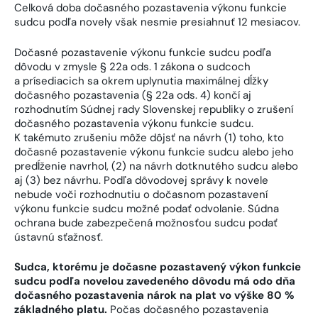
Celková doba dočasného pozastavenia výkonu funkcie
sudcu podľa novely však nesmie presiahnuť 12 mesiacov.
Dočasné pozastavenie výkonu funkcie sudcu podľa
dôvodu v zmysle § 22a ods. 1 zákona o sudcoch
a prísediacich sa okrem uplynutia maximálnej dĺžky
dočasného pozastavenia (§ 22a ods. 4) končí aj
rozhodnutím Súdnej rady Slovenskej republiky o zrušení
dočasného pozastavenia výkonu funkcie sudcu.
K takémuto zrušeniu môže dôjsť na návrh (1) toho, kto
dočasné pozastavenie výkonu funkcie sudcu alebo jeho
predĺženie navrhol, (2) na návrh dotknutého sudcu alebo
aj (3) bez návrhu. Podľa dôvodovej správy k novele
nebude voči rozhodnutiu o dočasnom pozastavení
výkonu funkcie sudcu možné podať odvolanie. Súdna
ochrana bude zabezpečená možnosťou sudcu podať
ústavnú sťažnosť.
Sudca, ktorému je dočasne pozastavený výkon funkcie
sudcu podľa novelou zavedeného dôvodu má odo dňa
dočasného pozastavenia nárok na plat vo výške 80 %
základného platu.
Počas dočasného pozastavenia