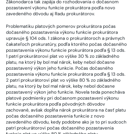
Zákonodarca tak zapája do rozhodovania o dočasnom
pozastavení výkonu funkcie prokurátora podľa novo
zavedeného dôvodu aj Radu prokurátorov.
Problematiku platových pomerov prokurátora počas
dočasného pozastavenia výkonu funkcie prokurátora
upravuje § 104 ods. 1 zákona o prokurátoroch a právnych
čakateľoch prokuratúry, podľa ktorého počas dočasného
pozastavenia výkonu funkcie prokurátora podľa § 13 ods.
1 patrí prokurátorovi plat vo výške 30 % zo základného
platu, na ktorý by bol mal nárok, keby nebol dočasne
pozastavený výkon jeho funkcie. Počas dočasného
pozastavenia výkonu funkcie prokurátora podľa § 13 ods.
2 patrí prokurátorovi plat vo výške 80 % zo základného
platu, na ktorý by bol mal nárok, keby nebol dočasne
pozastavený výkon jeho funkcie. Novela teda ponecháva
platové podmienky pri dočasnom pozastavení výkonu
funkcie prokurátora podľa pôvodných dôvodov
zachované, avšak dopĺňa nárok prokurátora na časť platu
počas dočasného pozastavenia funkcie z novo
zavedeného dôvodu, kedy podobne ako je to pri sudcoch
patrí prokurátorovi počas dočasného pozastavenia