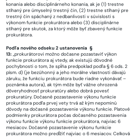
konania alebo disciplinárneho konania, ak je (1) trestne
stíhaný pre úmyselný trestný čin, (2) trestne stíhaný pre
trestný čin spáchaný z nedbanlivosti v súvislosti s
výkonom funkcie prokurátora alebo (3) disciplinárne
stíhaný pre skutok, za ktorý môže byť zbavený funkcie
prokurátora.
Podľa nového odseku 2 ustanovenia §
13:
„prokurátorovi možno dočasne pozastaviť výkon
funkcie prokurátora aj vtedy, ak existujú dôvodné
pochybnosti o tom, že spĺňa predpoklad podľa § 6 ods. 2
písm. d) (je bezúhonný a jeho morálne vlastnosti dávajú
záruku, že funkciu prokurátora bude riadne vykonávať –
poznámka autora), ak tým môže byť vážne ohrozená
dôveryhodnosť prokuratúry alebo dobrá povesť
prokuratúry. Dočasné pozastavenie výkonu funkcie
prokurátora podľa prvej vety trvá až kým nepominú
dôvody na dočasné pozastavenie výkonu funkcie. Platové
podmienky prokurátora počas dočasného pozastavenia
výkonu funkcie výkonu funkcie prokurátora, najviac 6
mesiacov. Dočasné pozastavenie výkonu funkcie
prokurátora možno predĺžiť najviac o 6 mesiacov. Celková