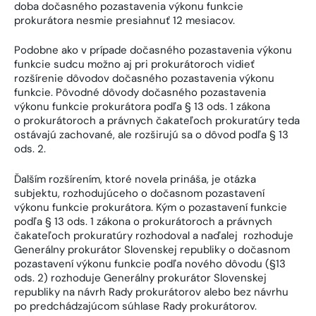
doba dočasného pozastavenia výkonu funkcie
prokurátora nesmie presiahnuť 12 mesiacov.
Podobne ako v prípade dočasného pozastavenia výkonu
funkcie sudcu možno aj pri prokurátoroch vidieť
rozšírenie dôvodov dočasného pozastavenia výkonu
funkcie. Pôvodné dôvody dočasného pozastavenia
výkonu funkcie prokurátora podľa § 13 ods. 1 zákona
o prokurátoroch a právnych čakateľoch prokuratúry teda
ostávajú zachované, ale rozširujú sa o dôvod podľa § 13
ods. 2.
Ďalším rozšírením, ktoré novela prináša, je otázka
subjektu, rozhodujúceho o dočasnom pozastavení
výkonu funkcie prokurátora. Kým o pozastavení funkcie
podľa § 13 ods. 1 zákona o prokurátoroch a právnych
čakateľoch prokuratúry rozhodoval a naďalej rozhoduje
Generálny prokurátor Slovenskej republiky o dočasnom
pozastavení výkonu funkcie podľa nového dôvodu (§13
ods. 2) rozhoduje Generálny prokurátor Slovenskej
republiky na návrh Rady prokurátorov alebo bez návrhu
po predchádzajúcom súhlase Rady prokurátorov.