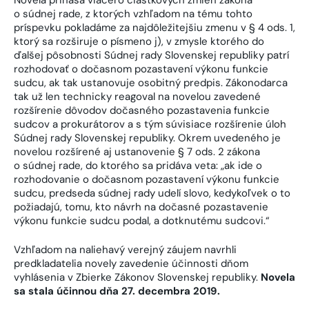
o súdnej rade, z ktorých vzhľadom na tému tohto
príspevku pokladáme za najdôležitejšiu zmenu v § 4 ods. 1,
ktorý sa rozširuje o písmeno j), v zmysle ktorého do
ďalšej pôsobnosti Súdnej rady Slovenskej republiky patrí
rozhodovať o dočasnom pozastavení výkonu funkcie
sudcu, ak tak ustanovuje osobitný predpis. Zákonodarca
tak už len technicky reagoval na novelou zavedené
rozšírenie dôvodov dočasného pozastavenia funkcie
sudcov a prokurátorov a s tým súvisiace rozšírenie úloh
Súdnej rady Slovenskej republiky. Okrem uvedeného je
novelou rozšírené aj ustanovenie § 7 ods. 2 zákona
o súdnej rade, do ktorého sa pridáva veta: „ak ide o
rozhodovanie o dočasnom pozastavení výkonu funkcie
sudcu, predseda súdnej rady udelí slovo, kedykoľvek o to
požiadajú, tomu, kto návrh na dočasné pozastavenie
výkonu funkcie sudcu podal, a dotknutému sudcovi.“
Vzhľadom na naliehavý verejný záujem navrhli
predkladatelia novely zavedenie účinnosti dňom
vyhlásenia v Zbierke Zákonov Slovenskej republiky.
Novela
sa stala účinnou dňa 27. decembra 2019.