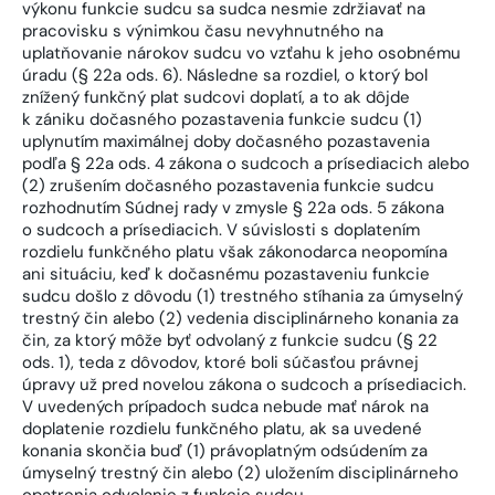
výkonu funkcie sudcu sa sudca nesmie zdržiavať na
pracovisku s výnimkou času nevyhnutného na
uplatňovanie nárokov sudcu vo vzťahu k jeho osobnému
úradu (§ 22a ods. 6). Následne sa rozdiel, o ktorý bol
znížený funkčný plat sudcovi doplatí, a to ak dôjde
k zániku dočasného pozastavenia funkcie sudcu (1)
uplynutím maximálnej doby dočasného pozastavenia
podľa § 22a ods. 4 zákona o sudcoch a prísediacich alebo
(2) zrušením dočasného pozastavenia funkcie sudcu
rozhodnutím Súdnej rady v zmysle § 22a ods. 5 zákona
o sudcoch a prísediacich. V súvislosti s doplatením
rozdielu funkčného platu však zákonodarca neopomína
ani situáciu, keď k dočasnému pozastaveniu funkcie
sudcu došlo z dôvodu (1) trestného stíhania za úmyselný
trestný čin alebo (2) vedenia disciplinárneho konania za
čin, za ktorý môže byť odvolaný z funkcie sudcu (§ 22
ods. 1), teda z dôvodov, ktoré boli súčasťou právnej
úpravy už pred novelou zákona o sudcoch a prísediacich.
V uvedených prípadoch sudca nebude mať nárok na
doplatenie rozdielu funkčného platu, ak sa uvedené
konania skončia buď (1) právoplatným odsúdením za
úmyselný trestný čin alebo (2) uložením disciplinárneho