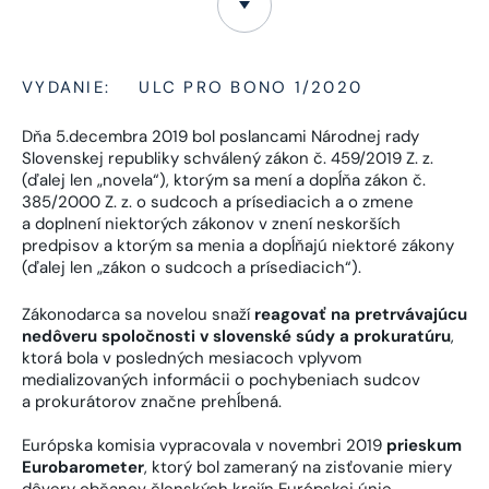
VYDANIE:
ULC PRO BONO 1/2020
Dňa 5.decembra 2019 bol poslancami Národnej rady
Slovenskej republiky schválený zákon č. 459/2019 Z. z.
(ďalej len „novela“), ktorým sa mení a dopĺňa zákon č.
385/2000 Z. z. o sudcoch a prísediacich a o zmene
a doplnení niektorých zákonov v znení neskorších
predpisov a ktorým sa menia a dopĺňajú niektoré zákony
(ďalej len „zákon o sudcoch a prísediacich“).
Zákonodarca sa novelou snaží
reagovať na pretrvávajúcu
nedôveru spoločnosti v slovenské súdy a prokuratúru
,
ktorá bola v posledných mesiacoch vplyvom
medializovaných informácii o pochybeniach sudcov
a prokurátorov značne prehĺbená.
Európska komisia vypracovala v novembri 2019
prieskum
Eurobarometer
, ktorý bol zameraný na zisťovanie miery
dôvery občanov členských krajín Európskej únie