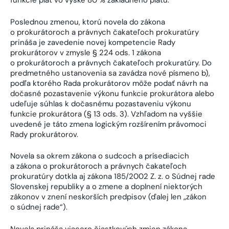
funkcie plat vo výške 80 % základného platu.
Poslednou zmenou, ktorú novela do zákona
o prokurátoroch a právnych čakateľoch prokuratúry
prináša je zavedenie novej kompetencie Rady
prokurátorov v zmysle § 224 ods. 1 zákona
o prokurátoroch a právnych čakateľoch prokuratúry. Do
predmetného ustanovenia sa zavádza nové písmeno b),
podľa ktorého Rada prokurátorov môže podať návrh na
dočasné pozastavenie výkonu funkcie prokurátora alebo
udeľuje súhlas k dočasnému pozastaveniu výkonu
funkcie prokurátora (§ 13 ods. 3). Vzhľadom na vyššie
uvedené je táto zmena logickým rozšírením právomoci
Rady prokurátorov.
Novela sa okrem zákona o sudcoch a prísediacich
a zákona o prokurátoroch a právnych čakateľoch
prokuratúry dotkla aj zákona 185/2002 Z. z. o Súdnej rade
Slovenskej republiky a o zmene a doplnení niektorých
zákonov v znení neskorších predpisov (ďalej len „zákon
o súdnej rade“).
Novela prináša viacero čiastkových zmien zákona