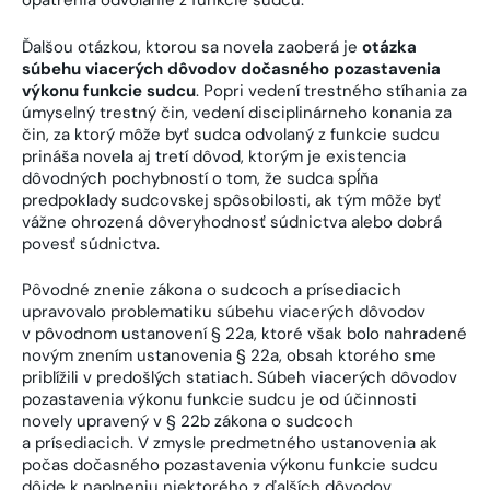
opatrenia odvolanie z funkcie sudcu.
Ďalšou otázkou, ktorou sa novela zaoberá je
otázka
súbehu viacerých dôvodov dočasného pozastavenia
výkonu funkcie sudcu
. Popri vedení trestného stíhania za
úmyselný trestný čin, vedení disciplinárneho konania za
čin, za ktorý môže byť sudca odvolaný z funkcie sudcu
prináša novela aj tretí dôvod, ktorým je existencia
dôvodných pochybností o tom, že sudca spĺňa
predpoklady sudcovskej spôsobilosti, ak tým môže byť
vážne ohrozená dôveryhodnosť súdnictva alebo dobrá
povesť súdnictva.
Pôvodné znenie zákona o sudcoch a prísediacich
upravovalo problematiku súbehu viacerých dôvodov
v pôvodnom ustanovení § 22a, ktoré však bolo nahradené
novým znením ustanovenia § 22a, obsah ktorého sme
priblížili v predošlých statiach. Súbeh viacerých dôvodov
pozastavenia výkonu funkcie sudcu je od účinnosti
novely upravený v § 22b zákona o sudcoch
a prísediacich. V zmysle predmetného ustanovenia ak
počas dočasného pozastavenia výkonu funkcie sudcu
dôjde k naplneniu niektorého z ďalších dôvodov