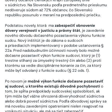
v súdnictvo. Na Slovensku podľa predmetného prieskumu
nedôveruje súdom až 72% občanov, čo Slovenskú
republiku posunulo v meraní na predposlednú priečku.
Podstatou novely, ktorá ma
zabezpečiť obnovenie
dôvery verejnosti v justíciu a právny štát
, je zavedenie
nového dôvodu dočasného pozastavenia výkonu funkcie
sudcu. Nový inštitút je do zákona o sudcoch
a prísediacich implementovaný v podobe ustanovenia §
22a. Pred nadobudnutím účinnosti novely bolo možné
dočasne pozastaviť výkon funkcie sudcovi, ktorý je (1)
trestne stíhaný za úmyselný trestný čin alebo (2) proti
ktorému sa vedie disciplinárne konanie za čin, za ktorý
môže byť odvolaný z funkcie sudcu (§ 22 ods. 1).
Po novom je
možné výkon funkcie dočasne pozastaviť
aj sudcovi, u ktorého existujú dôvodné pochybnosti
o
tom, že spĺňa predpoklady sudcovskej spôsobilosti, ak
tým môže byť vážne ohrozená dôveryhodnosť súdnictva
alebo dobrá povesť súdnictva. Podľa dôvodovej správy sa
má novelou zavedenými opatreniami nielen reagovať na
vzniknutú situáciu, ale má sa tiež zabezpečiť