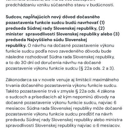
predchádzaniu vzniku súčasného stavu v budúcnosti.
Sudcov, napĺňajúcich nový dôvod dočasného
pozastavenia funkcie sudcu budú navrhovať (1)
predseda Súdnej rady Slovenskej republiky, (2)
minister spravodlivosti Slovenskej republiky alebo (3)
predseda Najvyššieho súdu Slovenskej
republiky.
O návrhu na dočasné pozastavenie výkonu
funkcie sudcu podľa novo zavedeného dôvodu bude
následne rozhodovať Súdna rada Slovenskej republiky,
a to do 30 dní od doručenia návrhu na dočasné
pozastavenie výkonu funkcie sudcu (§ 22a ods. 2 a 3).
Zákonodarca sa v novele venuje aj limitácii maximálneho
trvania dočasného pozastavenia výkonu funkcie sudcu.
Takéto pozastavenie trvá v zmysle § 22a ods. 4 zákona
o sudcoch a prísediacich až kým nepominú dôvody na
dočasné pozastavenie výkonu funkcie sudcu, najviac 6
mesiacov. Súdna rada Slovenskej republiky môže dočasné
pozastavenie výkonu funkcie sudcu predĺžiť na návrh
predsedu Súdnej rady Slovenskej republiky alebo ministra
spravodlivosti Slovenskej republiky najviac o 6 mesiacov.