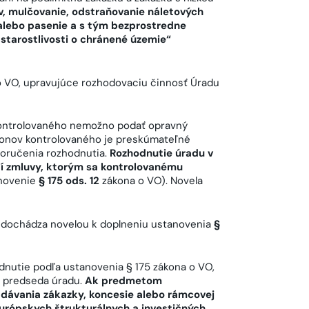
v, mulčovanie, odstraňovanie náletových
alebo pasenie a s tým bezprostredne
 starostlivosti o chránené územie“
 VO, upravujúce rozhodovaciu činnosť Úradu
kontrolovaného nemožno podať opravný
konov kontrolovaného je preskúmateľné
doručenia rozhodnutia.
Rozhodnutie úradu v
í zmluvy, ktorým sa kontrolovanému
anovenie
§ 175 ods. 12
zákona o VO). Novela
 dochádza novelou k doplneniu ustanovenia
§
dnutie podľa ustanovenia § 175 zákona o VO,
ť predseda úradu.
Ak predmetom
adávania zákazky, koncesie alebo rámcovej
európskych štrukturálnych a investičných