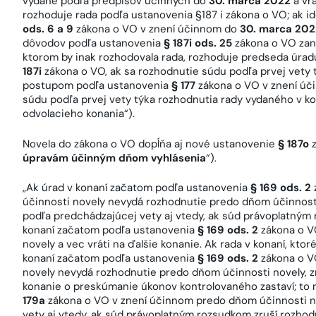
vydané podľa predpisov účinných do
30. marca 2022
a vrá
rozhoduje rada podľa ustanovenia §187 i zákona o VO; ak i
ods. 6 a 9
zákona o VO v znení účinnom do
30. marca 202
dôvodov podľa ustanovenia
§ 187i ods. 25
zákona o VO zani
ktorom by inak rozhodovala rada, rozhoduje predseda úrad
187i
zákona o VO, ak sa rozhodnutie súdu podľa prvej vety t
postupom podľa ustanovenia
§ 177
zákona o VO v znení ú
súdu podľa prvej vety týka rozhodnutia rady vydaného v k
odvolacieho konania“).
Novela do zákona o VO dopĺňa aj nové ustanovenie
§ 187o
z
úpravám účinným dňom vyhlásenia
“).
„Ak úrad v konaní začatom podľa ustanovenia
§ 169 ods. 2
účinnosti novely nevydá rozhodnutie predo dňom účinnosti
podľa predchádzajúcej vety aj vtedy, ak súd právoplatným
konaní začatom podľa ustanovenia
§ 169 ods. 2
zákona o V
novely a vec vráti na ďalšie konanie. Ak rada v konaní, kt
konaní začatom podľa ustanovenia
§ 169 ods. 2
zákona o V
novely nevydá rozhodnutie predo dňom účinnosti novely, 
konanie o preskúmanie úkonov kontrolovaného zastaví; to n
179a
zákona o VO v znení účinnom predo dňom účinnosti n
vety aj vtedy, ak súd právoplatným rozsudkom zruší rozhod