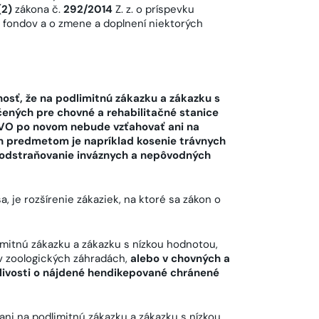
(2)
zákona č.
292/2014
Z. z. o príspevku
 fondov a o zmene a doplnení niektorých
osť, že na podlimitnú zákazku a zákazku s
ených pre chovné a rehabilitačné stanice
o VO po novom nebude vzťahovať ani na
ch predmetom je napríklad kosenie trávnych
, odstraňovanie inváznych a nepôvodných
 je rozšírenie zákaziek, na ktoré sa zákon o
limitnú zákazku a zákazku s nízkou hodnotou,
v zoologických záhradách,
alebo v chovných a
tlivosti o nájdené hendikepované chránené
ni na podlimitnú zákazku a zákazku s nízkou