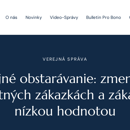
O nás
Novinky
Video-Správy
Bulletin Pro Bono
Public Private Partnership
VEREJNÁ SPRÁVA
Riešenie sporov
jné obstarávanie: zmen
Fúzie a akvizície
Právo obchodných spoločností
tných zákazkách a zák
Právo hospodárskej súťaže
nízkou hodnotou