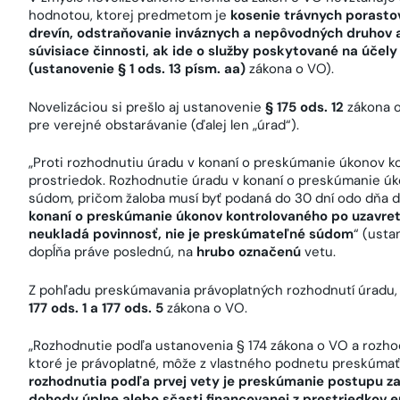
hodnotou, ktorej predmetom je
kosenie trávnych porasto
drevín, odstraňovanie inváznych a nepôvodných druhov 
súvisiace činnosti, ak ide o služby poskytované na účely
(ustanovenie § 1 ods. 13 písm. aa)
zákona o VO).
Novelizáciou si prešlo aj ustanovenie
§ 175 ods. 12
zákona o
pre verejné obstarávanie (ďalej len „úrad“).
„Proti rozhodnutiu úradu v konaní o preskúmanie úkonov 
prostriedok. Rozhodnutie úradu v konaní o preskúmanie ú
súdom, pričom žaloba musí byť podaná do 30 dní odo dňa 
konaní o preskúmanie úkonov kontrolovaného po uzavret
neukladá povinnosť, nie je preskúmateľné súdom
“ (ust
dopĺňa práve poslednú, na
hrubo označenú
vetu.
Z pohľadu preskúmavania právoplatných rozhodnutí úradu,
177 ods. 1 a 177 ods. 5
zákona o VO.
„Rozhodnutie podľa ustanovenia § 174 zákona o VO a rozho
ktoré je právoplatné, môže z vlastného podnetu preskúma
rozhodnutia podľa prvej vety je preskúmanie postupu z
dohody úplne alebo sčasti financovanej z prostriedkov 