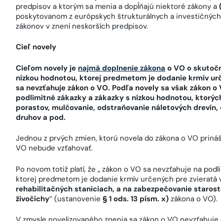
predpisov a ktorým sa menia a dopĺňajú niektoré zákony a
poskytovanom z európskych štrukturálnych a investičných
zákonov v znení neskorších predpisov.
Cieľ novely
Cieľom novely je
najmä doplnenie zákona
o VO o skutočn
nízkou hodnotou, ktorej predmetom je dodanie krmív urč
sa nevzťahuje zákon o VO. Podľa novely sa však zákon 
podlimitné zákazky a zákazky s nízkou hodnotou, ktorý
porastov, mulčovanie, odstraňovanie náletových drevín
druhov a pod.
Jednou z prvých zmien, ktorú novela do zákona o VO prináša,
VO nebude vzťahovať.
Po novom totiž platí, že „ zákon o VO sa nevzťahuje na pod
ktorej predmetom je dodanie krmív určených pre zvieratá 
rehabilitačných staniciach, a na zabezpečovanie staros
živočíchy
“ (ustanovenie
§ 1 ods. 13 písm. x)
zákona o VO).
V zmysle novelizovaného znenia sa zákon o VO nevzťahuje a