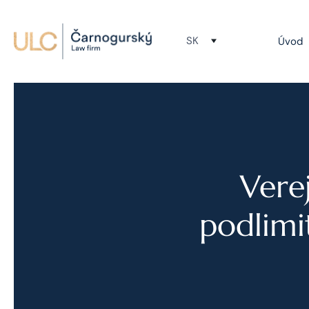
SK
Úvod
Vere
podlimi