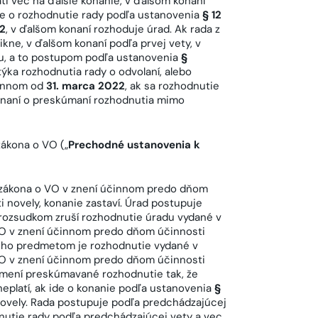
ti vec na ďalšie konanie, v ďalšom konaní
de o rozhodnutie rady podľa ustanovenia
§ 12
2
, v ďalšom konaní rozhoduje úrad. Ak rada z
kne, v ďalšom konaní podľa prvej vety, v
u, a to postupom podľa ustanovenia
§
ýka rozhodnutia rady o odvolaní, alebo
činnom od
31. marca 2022
, ak sa rozhodnutie
onaní o preskúmaní rozhodnutia mimo
ákona o VO („
Prechodné ustanovenia k
zákona o VO v znení účinnom predo dňom
 novely, konanie zastaví. Úrad postupuje
 rozsudkom zruší rozhodnutie úradu vydané v
O v znení účinnom predo dňom účinnosti
orého predmetom je rozhodnutie vydané v
O v znení účinnom predo dňom účinnosti
zmení preskúmavané rozhodnutie tak, že
eplatí, ak ide o konanie podľa ustanovenia
§
ovely. Rada postupuje podľa predchádzajúcej
nutie rady podľa predchádzajúcej vety a vec