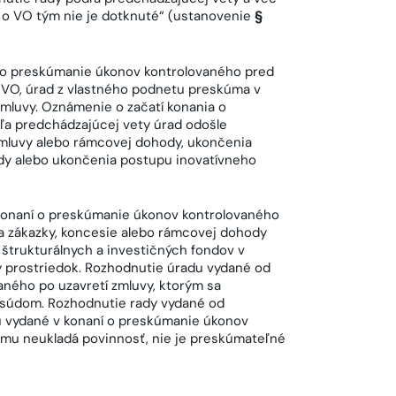
o VO tým nie je dotknuté“ (ustanovenie
§
a o preskúmanie úkonov kontrolovaného pred
 VO, úrad z vlastného podnetu preskúma v
mluvy. Oznámenie o začatí konania o
ľa predchádzajúcej vety úrad odošle
zmluvy alebo rámcovej dohody, ukončenia
ody alebo ukončenia postupu inovatívneho
konaní o preskúmanie úkonov kontrolovaného
a zákazky, koncesie alebo rámcovej dohody
 štrukturálnych a investičných fondov v
prostriedok. Rozhodnutie úradu vydané od
aného po uzavretí zmluvy, ktorým sa
 súdom. Rozhodnutie rady vydané od
u vydané v konaní o preskúmanie úkonov
ému neukladá povinnosť, nie je preskúmateľné