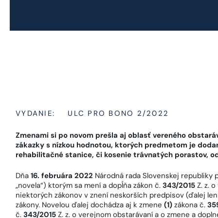
VYDANIE:
ULC PRO BONO 2/2022
Zmenami si po novom prešla aj oblasť vereného obstará
zákazky s nízkou hodnotou, ktorých predmetom je dodan
rehabilitačné stanice, či kosenie trávnatých porastov, 
Dňa
16. februára 2022
Národná rada Slovenskej republiky p
„novela“) ktorým sa mení a dopĺňa zákon č.
343/2015
Z. z. 
niektorých zákonov v znení neskorších predpisov (ďalej le
zákony. Novelou ďalej dochádza aj k zmene
(1)
zákona č.
35
č.
343/2015
Z. z. o verejnom obstarávaní a o zmene a dopln