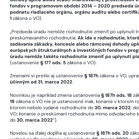
fondov v programovom období 2014 – 2020 predseda úr
podnetu riadiaceho orgánu, orgánu auditu alebo certifi
1
zákona o VO).
„Predseda úradu nemôže rozhodnutie zmeniť po uplynutí t
preskúmavaného rozhodnutia.
Ak ide o rozhodnutie, kt
zadávania zákazky, koncesie alebo rámcovej dohody úpln
európskych štrukturálnych a investičných fondov v pr
úradu nemôže takéto rozhodnutie zmeniť po uplynutí pia
(ustanovenie
§ 177 ods. 5
zákona o VO).
Zmenami si prešlo aj ustanovenie
§ 187h
zákona o VO, upr
účinným od 31. marca 2022
.
Novinkou je napríklad zmena ustanovenia
§ 187h ods. 18
zák
19
zákona o VO nie je ustanovené inak, konanie v ktorom ro
ktorom nebolo vydané rozhodnutie do
30. marca 2022
, d
VO; konanie o preskúmaní rozhodnutia mimo odvolacieho k
do
30. marca 2022
“).
Novelou sa ďalej dopĺňa aj ustanovenie
§ 187h ods. 20
záko