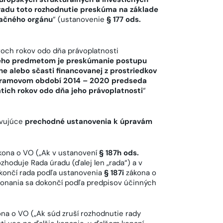
adu toto rozhodnutie preskúma na základe
kačného orgánu
“ (ustanovenie
§ 177 ods.
roch rokov odo dňa právoplatnosti
orého predmetom je preskúmanie postupu
e alebo sčasti financovanej z prostriedkov
ogramovom období 2014 – 2020 predseda
tich rokov odo dňa jeho právoplatnosti
“
avujúce
prechodné ustanovenia k úpravám
ona o VO („Ak v ustanovení
§ 187h ods.
zhoduje Rada úradu (ďalej len „rada“) a v
okončí rada podľa ustanovenia
§ 187i
zákona o
onania sa dokončí podľa predpisov účinných
na o VO („Ak súd zruší rozhodnutie rady