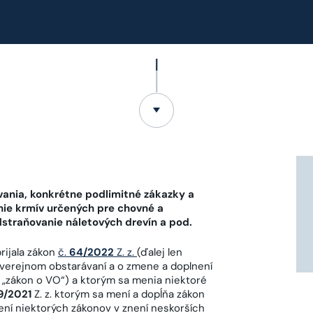
vania, konkrétne podlimitné zákazky a
ie krmív určených pre chovné a
odstraňovanie náletových drevín a pod.
rijala zákon
č.
64/2022
Z. z.
(ďalej len
o verejnom obstarávaní a o zmene a doplnení
n „zákon o VO“) a ktorým sa menia niektoré
9/2021
Z. z. ktorým sa mení a dopĺňa zákon
ení niektorých zákonov v znení neskorších