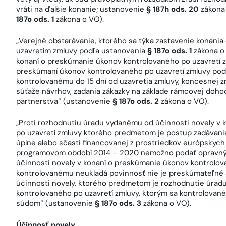
vráti na ďalšie konanie; ustanovenie
§ 187h ods. 20
zákona 
187o ods. 1
zákona o VO).
„Verejné obstarávanie, ktorého sa týka zastavenie konani
uzavretím zmluvy podľa ustanovenia
§ 187o ods. 1
zákona o
konaní o preskúmanie úkonov kontrolovaného po uzavretí z
preskúmaní úkonov kontrolovaného po uzavretí zmluvy pod
kontrolovanému do 15 dní od uzavretia zmluvy, koncesnej 
súťaže návrhov, zadania zákazky na základe rámcovej doh
partnerstva“ (ustanovenie
§ 187o ods. 2
zákona o VO).
„Proti rozhodnutiu úradu vydanému od účinnosti novely
v 
po uzavretí zmluvy ktorého predmetom je postup zadávani
úplne alebo sčasti financovanej z prostriedkov európskych
programovom období 2014 – 2020 nemožno podať opravný 
účinnosti novely v konaní o preskúmanie úkonov kontrolov
kontrolovanému neukladá povinnosť nie je preskúmateľné
účinnosti novely, ktorého predmetom je rozhodnutie úrad
kontrolovaného po uzavretí zmluvy, ktorým sa kontrolovan
súdom“ (ustanovenie
§ 187o ods. 3
zákona o VO).
Účinnosť novely