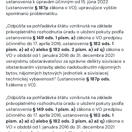
ustanovenia k úpravám účinným od 15. júna 2022
(ustanovenie
§ 187p
zákona o VO), upravujúce vyššie
spomínanú problematiku.
„Odpúšťa sa pohľadávka štátu vzniknutá na základe
právoplatného rozhodnutia úradu o uložení pokuty podľa
ustanovenia
§ 149 ods. 1 písm. a)
zákona o VO predpisu
účinného do 17. apríla 2016, ustanovenia
§ 182 ods. 1
písm. a) až c) alebo § 182 ods. 2 písm. a) až q)
zákona o
VO v období od 1. januára 2016 do 31. decembra 2021
verejnému obstarávateľovi za správne delikty súvisiace s
obstarávaním výstavby alebo nadobudnutím nájomných
bytov, nájomných bytových jednotiek a súvisiacej
technickej vybavenosti“ (ustanovenie
§ 187p ods.
1
zákona o VO).
„Odpúšťa sa pohľadávka štátu vzniknutá na základe
právoplatného rozhodnutia úradu o uložení pokuty podľa
ustanovenia
§ 149 ods. 1 písm. a)
zákona o VO predpisu
účinného do 17. apríla 2016, ustanovenia
§ 182 ods. 1
písm. a) až c) alebo § 182 ods. 2 písm. a) až q)
zákona o
VO v období od 1. januára 2016 do 31. decembra 2021