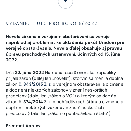
VYDANIE:
ULC PRO BONO 8/2022
Novela zákona o verejnom obstarávaní sa venuje
napríklad aj problematike ukladania pokút Úradom pre
verejné obstarávanie. Novela ďalej obsahuje aj právnu
úpravu prechodných ustanovení, účinných od 15. júna
2022.
Dňa
22. júna 2022
Národná rada Slovenskej republiky
prijala zákon (ďalej len „novela“), ktorým sa mení a dopĺňa
zákon
č.
343/2015
Z. z.
o verejnom obstarávaní a o zmene
a doplnení niektorých zákonov v znení neskorších
predpisov (ďalej len „zákon o VO“) a ktorým sa dopĺňa
zákon č.
374/2014
Z. z. o pohľadávkach štátu a o zmene a
doplnení niektorých zákonov v znení neskorších
predpisov (ďalej len „zákon o pohľadávkach štátu“).
Predmet úpravy