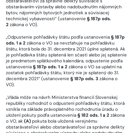
obstarávateľovi za správne delikty súvisiace s
obstarávaním výstavby alebo nadobudnutím nájomných
bytov, nájomných bytových jednotiek a súvisiacej
technickej vybavenosti“ (ustanovenie
§ 187p ods.
2
zákona o VO).
„Odpustenie pohľadávky štátu podľa ustanovenia
§ 187p
ods. 1 a 2
zákona o VO sa nevzťahuje na pohľadávku
štátu, ktorá bola do 31. decembra 2021 úplne splatená. Ak
je pohľadávka štátu splatená len sčasti alebo jej splatenie
je predmetom splátkového kalendára, odpustenie podľa
ustanovenia
§ 187p ods. 1 a 2
zákona o VO sa uplatní na
zostatok pohľadávky štátu, ktorý nie je splatený do 31.
decembra 2021“ (ustanovenie
§ 187p ods. 3
zákona o
VO).
„Vláda môže na návrh Ministerstva financií Slovenskej
republiky rozhodnúť o odpustení pohľadávky štátu, ktorá
vznikla na základe právoplatného rozhodnutia úradu o
uložení pokuty podľa ustanovenia
§ 182 ods. 1 a 2
zákona
o VO, ak
(A)
pokuta bola uložená verejnému
obstarávateľovi alebo obstarávateľovi za správne delikty
súvisiace s obstarávaním výstavby alebo nadobudnutím