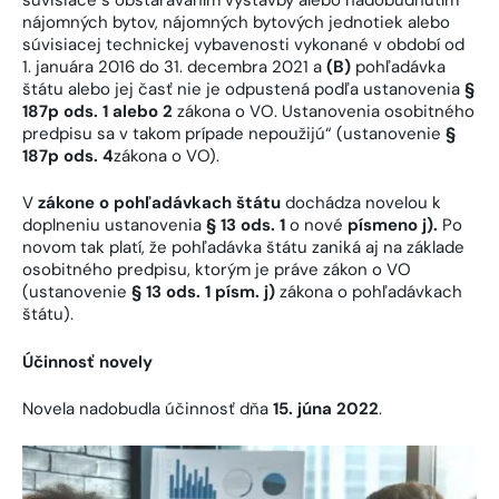
nájomných bytov, nájomných bytových jednotiek alebo
súvisiacej technickej vybavenosti vykonané v období od
1. januára 2016 do 31. decembra 2021 a
(B)
pohľadávka
štátu alebo jej časť nie je odpustená podľa ustanovenia
§
187p ods. 1 alebo 2
zákona o VO. Ustanovenia osobitného
predpisu sa v takom prípade nepoužijú“ (ustanovenie
§
187p ods. 4
zákona o VO).
V
zákone o pohľadávkach štátu
dochádza novelou k
doplneniu ustanovenia
§ 13 ods. 1
o nové
písmeno j).
Po
novom tak platí, že pohľadávka štátu zaniká aj na základe
osobitného predpisu, ktorým je práve zákon o VO
(ustanovenie
§ 13 ods. 1 písm. j)
zákona o pohľadávkach
štátu).
Účinnosť novely
Novela nadobudla účinnosť dňa
15. júna 2022
.