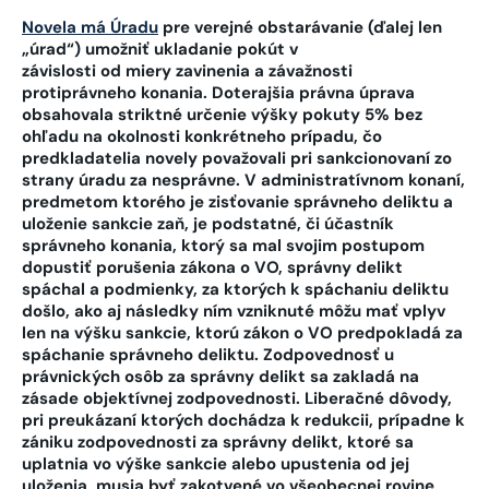
Novela má Úradu
pre verejné obstarávanie (ďalej len
„úrad“) umožniť ukladanie pokút v
závislosti od miery zavinenia a závažnosti
protiprávneho konania. Doterajšia právna úprava
obsahovala striktné určenie výšky pokuty 5% bez
ohľadu na okolnosti konkrétneho prípadu, čo
predkladatelia novely považovali pri sankcionovaní zo
strany úradu za nesprávne. V administratívnom konaní,
predmetom ktorého je zisťovanie správneho deliktu a
uloženie sankcie zaň, je podstatné, či účastník
správneho konania, ktorý sa mal svojim postupom
dopustiť porušenia zákona o VO, správny delikt
spáchal a podmienky, za ktorých k spáchaniu deliktu
došlo, ako aj následky ním vzniknuté môžu mať vplyv
len na výšku sankcie, ktorú zákon o VO predpokladá za
spáchanie správneho deliktu. Zodpovednosť u
právnických osôb za správny delikt sa zakladá na
zásade objektívnej zodpovednosti. Liberačné dôvody,
pri preukázaní ktorých dochádza k redukcii, prípadne k
zániku zodpovednosti za správny delikt, ktoré sa
uplatnia vo výške sankcie alebo upustenia od jej
uloženia, musia byť zakotvené vo všeobecnej rovine