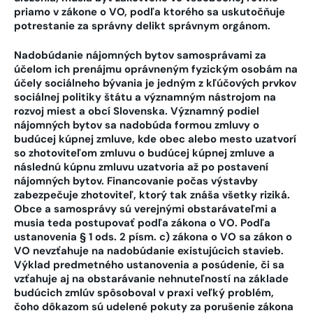
priamo v zákone o VO, podľa ktorého sa uskutočňuje
potrestanie za správny delikt správnym orgánom.
Nadobúdanie nájomných bytov samosprávami za
účelom ich prenájmu oprávneným fyzickým
osobám na
účely sociálneho bývania je jedným z kľúčových prvkov
sociálnej politiky štátu a významným nástrojom na
rozvoj miest a obcí Slovenska. Významný podiel
nájomných bytov sa nadobúda formou zmluvy o
budúcej kúpnej zmluve, kde obec alebo mesto uzatvorí
so zhotoviteľom zmluvu o budúcej kúpnej zmluve a
následnú kúpnu zmluvu uzatvoria až po postavení
nájomných bytov. Financovanie počas výstavby
zabezpečuje zhotoviteľ, ktorý tak znáša všetky riziká.
Obce a samosprávy sú verejnými obstarávateľmi a
musia teda postupovať podľa zákona o VO. Podľa
ustanovenia § 1 ods. 2 písm. c) zákona o VO sa zákon o
VO nevzťahuje na nadobúdanie existujúcich stavieb.
Výklad predmetného ustanovenia a posúdenie, či sa
vzťahuje aj na obstarávanie nehnuteľností na základe
budúcich zmlúv spôsoboval v praxi veľký problém,
čoho dôkazom sú udelené pokuty za porušenie zákona