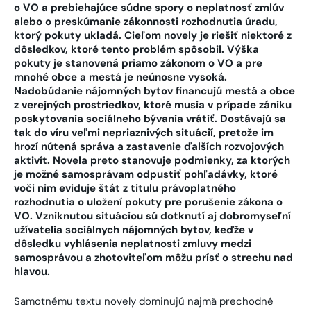
o VO a prebiehajúce súdne spory o neplatnosť zmlúv
alebo o preskúmanie zákonnosti rozhodnutia úradu,
ktorý pokuty ukladá. Cieľom novely je riešiť niektoré z
dôsledkov, ktoré tento problém spôsobil. Výška
pokuty je stanovená priamo zákonom o VO a pre
mnohé obce a mestá je neúnosne vysoká.
Nadobúdanie nájomných bytov financujú mestá a obce
z verejných prostriedkov, ktoré musia v prípade zániku
poskytovania sociálneho bývania vrátiť. Dostávajú sa
tak do víru veľmi nepriaznivých situácií, pretože im
hrozí nútená správa a zastavenie ďalších rozvojových
aktivít. Novela preto stanovuje podmienky, za ktorých
je možné samosprávam odpustiť pohľadávky, ktoré
voči nim eviduje štát z titulu právoplatného
rozhodnutia o uložení pokuty pre porušenie zákona o
VO. Vzniknutou situáciou sú dotknutí aj dobromyseľní
užívatelia sociálnych nájomných bytov, keďže v
dôsledku vyhlásenia neplatnosti zmluvy medzi
samosprávou a zhotoviteľom môžu prísť o strechu nad
hlavou.
Samotnému textu novely dominujú najmä prechodné