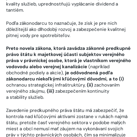
kvality služieb, uprednostňujú vyplácanie dividend a
tantiém.
Podľa zákonodarcu to naznačuje, že zisk je pre nich
dôležitejší ako dlhodobý rozvoj a zabezpečenie kvalitnej
pitnej vody pre spotrebiteľov.
Preto novela zákona, ktorá zavádza zákonné predkupné
právo štátu k majetkovej účasti subjektov verejného
práva v právnickej osobe, ktorá je vlastníkom verejného
vodovodu alebo verejnej kanalizácie
(napríklad
obchodné podiely a akcie),
je odôvodnená podľa
zákonodarcu niekoľkými kľúčovými dôvodmi, a to (i)
ochranou strategickej infraštruktúry,
(ii)
zachovaním
verejného záujmu,
(iii)
zabezpečením kontinuity
a stability služieb.
Zavedenie predkupného práva štátu má zabezpečiť, že
kontrola nad kľúčovými aktívami zostane v rukách najmä
štátu, pretože časť verejného sektora v podobe malých
miest a obcí nemusí mať záujem na vykonávaní svojich
práv v týchto právnických osobách, čím sa minimalizuje