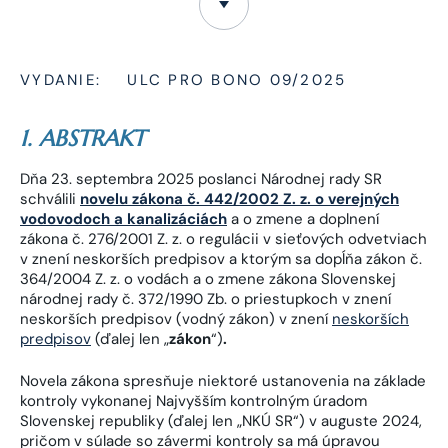
VYDANIE:
ULC PRO BONO 09/2025
1. ABSTRAKT
Dňa 23. septembra 2025 poslanci Národnej rady SR
schválili
novelu zákona č. 442/2002 Z. z. o verejných
vodovodoch a kanalizáciách
a o zmene a doplnení
zákona č. 276/2001 Z. z. o regulácii v sieťových odvetviach
v znení neskorších predpisov a ktorým sa dopĺňa zákon č.
364/2004 Z. z. o vodách a o zmene zákona Slovenskej
národnej rady č. 372/1990 Zb. o priestupkoch v znení
neskorších predpisov (vodný zákon) v znení
neskorších
predpisov
(ďalej len „
zákon
“)
.
Novela zákona spresňuje niektoré ustanovenia na základe
kontroly vykonanej Najvyšším kontrolným úradom
Slovenskej republiky (ďalej len „NKÚ SR“) v auguste 2024,
pričom v súlade so závermi kontroly sa má úpravou