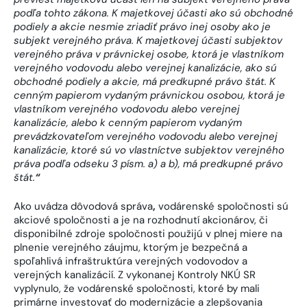
podľa tohto zákona. K majetkovej účasti ako sú obchodné
podiely a akcie nesmie zriadiť právo inej osoby ako je
subjekt verejného práva. K majetkovej účasti subjektov
verejného práva v právnickej osobe, ktorá je vlastníkom
verejného vodovodu alebo verejnej kanalizácie, ako sú
obchodné podiely a akcie, má predkupné právo štát. K
cenným papierom vydaným právnickou osobou, ktorá je
vlastníkom verejného vodovodu alebo verejnej
kanalizácie, alebo k cenným papierom vydaným
prevádzkovateľom verejného vodovodu alebo verejnej
kanalizácie, ktoré sú vo vlastníctve subjektov verejného
práva podľa odseku 3 písm. a) a b), má predkupné právo
štát.
“
Ako uvádza dôvodová správa
,
vodárenské spoločnosti sú
akciové spoločnosti a je na rozhodnutí akcionárov, či
disponibilné zdroje spoločnosti použijú v plnej miere na
plnenie verejného záujmu, ktorým je bezpečná a
spoľahlivá infraštruktúra verejných vodovodov a
verejných kanalizácií. Z vykonanej Kontroly NKÚ SR
vyplynulo, že vodárenské spoločnosti, ktoré by mali
primárne investovať do modernizácie a zlepšovania