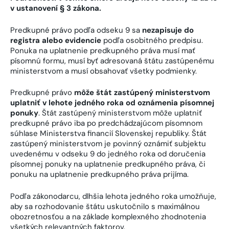
v ustanovení § 3 zákona.
Predkupné právo podľa odseku 9 sa
nezapisuje do
registra alebo evidencie
podľa osobitného predpisu.
Ponuka na uplatnenie predkupného práva musí mať
písomnú formu, musí byť adresovaná štátu zastúpenému
ministerstvom a musí obsahovať všetky podmienky.
Predkupné právo
môže štát zastúpený ministerstvom
uplatniť v lehote jedného roka od oznámenia písomnej
ponuky
. Štát zastúpený ministerstvom môže uplatniť
predkupné právo iba po predchádzajúcom písomnom
súhlase Ministerstva financií Slovenskej republiky. Štát
zastúpený ministerstvom je povinný oznámiť subjektu
uvedenému v odseku 9 do jedného roka od doručenia
písomnej ponuky na uplatnenie predkupného práva, či
ponuku na uplatnenie predkupného práva prijíma.
Podľa zákonodarcu, dlhšia lehota jedného roka umožňuje,
aby sa rozhodovanie štátu uskutočnilo s maximálnou
obozretnosťou a na základe komplexného zhodnotenia
všetkých relevantných faktorov.