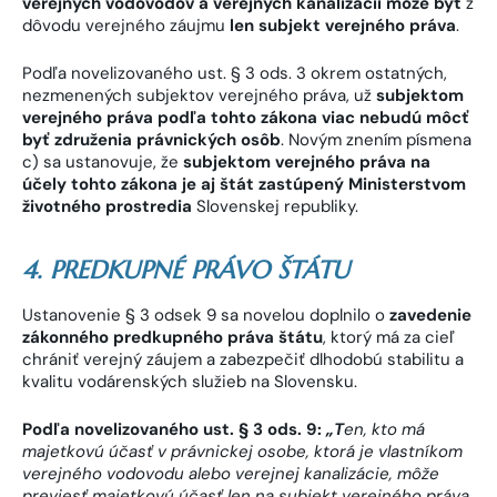
verejných vodovodov a verejných kanalizácií môže byť
z
dôvodu verejného záujmu
len subjekt verejného práva
.
Podľa novelizovaného ust. § 3 ods. 3 okrem ostatných,
nezmenených subjektov verejného práva, už
subjektom
verejného práva podľa tohto zákona viac nebudú môcť
byť združenia právnických osôb
. Novým znením písmena
c) sa ustanovuje, že
subjektom verejného práva na
účely tohto zákona je aj štát zastúpený Ministerstvom
životného prostredia
Slovenskej republiky.
4. PREDKUPNÉ PRÁVO ŠTÁTU
Ustanovenie § 3 odsek 9 sa novelou doplnilo o
zavedenie
zákonného predkupného práva štátu
, ktorý má za cieľ
chrániť verejný záujem a zabezpečiť dlhodobú stabilitu a
kvalitu vodárenských služieb na Slovensku.
Podľa novelizovaného ust. § 3 ods. 9:
„T
en, kto má
majetkovú účasť v právnickej osobe, ktorá je vlastníkom
verejného vodovodu alebo verejnej kanalizácie, môže
previesť majetkovú účasť len na subjekt verejného práva