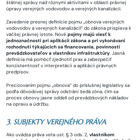
štátnej správy nad rôznymi aktivitami v oblasti právnej
úpravy verejných vodovodov a verejných kanalizácií.
Zavedenie presnej definície pojmu „obnova verejných
vodovodov a verejných kanalizácií“ do zákona prispieva k
väčšej právnej istote. Nové
pojmy majú viesť k
jednoznačnosti pri aplikácii zákona a pri vykonávaní
rozhodnutí týkajúcich sa financovania, povinností
prevádzkovateľov a vlastníkov infraštruktúry
. Jasná
definícia má pomôcť zjednotiť prax a zabezpečiť
konzistentnosť v interpretácii a aplikácii právnych
predpisov.
Precizovaním pojmu „obnova“ do príslušnej legislatívy sa
podľa dôvodovej správy odstráni šedá zóna, čím sa
proces obnovy jasne oddelí od prevádzkových nákladov
na opravu a údržbu.
3. SUBJEKTY VEREJNÉHO PRÁVA
Ako uvádza práva veta ust. § 3 ods. 2,
vlastníkom