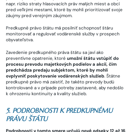
napr. riziko straty hlasovacích práv malých miest a obcí
pred veľkými mestami, ktoré by mohli prioritizovať svoje
záujmy pred verejným záujmom.
Predkupné právo štátu má posilniť schopnosť štáru
monitorovať a regulovať vodárenské služby v prospech
obyvateľstva.
Zavedenie predkupného práva štátu sa javí ako
preventívne opatrenie, ktoré
umožní štátu vstúpiť do
procesu prevodu majetkových podielov a akcií, čím
predchádza predaju subjektom, ktoré by mohli
ovplyvniť poskytovanie vodárenských služieb
. Štátne
predkupné právo má zaistiť, že takéto prevody budú
kontrolované a v prípade potreby zastavené, aby nedošlo
k ohrozeniu kontinuity a kvality služieb.
5. PODROBNOSTI K PREDKUPNÉMU
PRÁVU ŠTÁTU
Podrobnosti v tomto smere určujú nové odseky 12 až 16