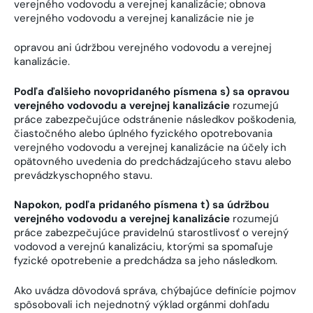
verejného vodovodu a verejnej kanalizácie; obnova
verejného vodovodu a verejnej kanalizácie nie je
opravou ani údržbou verejného vodovodu a verejnej
kanalizácie.
Podľa ďalšieho novopridaného písmena s) sa opravou
verejného vodovodu a verejnej kanalizácie
rozumejú
práce zabezpečujúce odstránenie následkov poškodenia,
čiastočného alebo úplného fyzického opotrebovania
verejného vodovodu a verejnej kanalizácie na účely ich
opätovného uvedenia do predchádzajúceho stavu alebo
prevádzkyschopného stavu.
Napokon, podľa pridaného písmena t) sa údržbou
verejného vodovodu a verejnej kanalizácie
rozumejú
práce zabezpečujúce pravidelnú starostlivosť o verejný
vodovod a verejnú kanalizáciu, ktorými sa spomaľuje
fyzické opotrebenie a predchádza sa jeho následkom.
Ako uvádza dôvodová správa, chýbajúce definície pojmov
spôsobovali ich nejednotný výklad orgánmi dohľadu