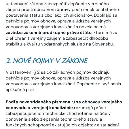
ustanovení zákona zabezpečiť zlepšenie verejného
záujmu prostredníctvom úpravy podmienok osobitného
postavenia štátu a obcí ako ich akcionárov. Dopĺňajú sa
definície pojmov obnova, oprava a údržba verejných
vodovodov a verejných kanalizácií a novela najmä
zavádza zákonné predkupné právo štátu
, ktoré má za
cieľ chrániť verejný záujem a zabezpečiť dlhodobú
stabilitu a kvalitu vodárenských služieb na Slovensku.
2. NOVÉ POJMY V ZÁKONE
V ustanovení § 2 sa do základných pojmov dopĺňajú
definície pojmov obnova, oprava a údržba verejných
vodovodov a verejných kanalizácií. Doplnenie si vyžiadala
aplikačná prax.
Podľa novopridaného písmena r) sa obnovou verejného
vodovodu a verejnej kanalizácie
rozumejú práce
zabezpečujúce ich technické zhodnotenie na účely
obnovenia alebo zlepšenia technického stavu a
funkčných schopností existujúcich objektov a zariadení