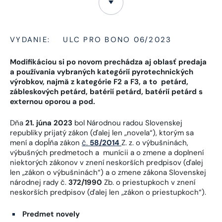
VYDANIE:
ULC PRO BONO 06/2023
Modifikáciou si po novom prechádza aj oblasť predaja
a používania vybraných kategórií pyrotechnických
výrobkov, najmä z kategórie F2 a F3, a to petárd,
zábleskových petárd, batérií petárd, batérií petárd s
externou oporou a pod.
Dňa
21. júna 2023
bol Národnou radou Slovenskej
republiky prijatý zákon (ďalej len „novela“), ktorým sa
mení a dopĺňa zákon
č.
58/2014
Z. z. o výbušninách,
výbušných predmetoch a munícii a o zmene a doplnení
niektorých zákonov v znení neskorších predpisov (ďalej
len „zákon o výbušninách“) a o zmene zákona Slovenskej
národnej rady č.
372/1990
Zb. o priestupkoch v znení
neskorších predpisov (ďalej len „zákon o priestupkoch“).
Predmet novely