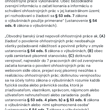
ohňostrojné práce vykonávané. Obec bezodkladne
zverejní informáciu o začatí konania a informáciu o
schválení ohňostrojných prác v jej katastrálnom území;
pri rozhodovaní o žiadosti sa
§ 53 ods. 7
zákona
o výbušninách použije primerane“ (ustanovenie
§ 54
ods. 6
zákona o výbušninách).
„Obvodný banský úrad nepovolí ohňostrojné práce ak,
(A)
žiadosť o povolenie ohňostrojných prác neobsahuje
všetky požadované náležitosti a povinné prílohy v zmysle
ustanovenia
§ 54 ods. 5
zákona o výbušninách,
(B)
obec
vydá zamietavé písomné stanovisko,
(C)
dotknutá
verejnosť, najneskôr do 7 pracovných dní od zverejnenia
začatia konania o povolení ohňostrojných prác na
webovom sídle obce, prejaví svoj písomný nesúhlas s
realizáciou ohňostrojných prác; dotknutou verejnosťou
sa na účely tohto zákona o výbušninách rozumie každá
fyzická osoba alebo právnická osoba, ktorá je
zriaďovateľom, vlastníkom, správcom, nájomcom alebo
užívateľom nehnuteľnosti alebo zariadenia podľa
ustanovenia
§ 53 ods. 4 písm. b) a § 53 ods. 6
zákona
o výbušninách alebo nimi splnomocnená osoba“
(ustanovenie
§ 54 ods. 7
zákona o výbušninách).