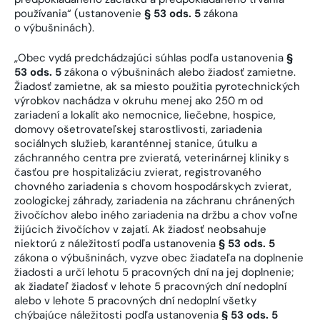
používania“ (ustanovenie
§ 53 ods. 5
zákona
o výbušninách).
„Obec vydá predchádzajúci súhlas podľa ustanovenia
§
53 ods. 5
zákona o výbušninách alebo žiadosť zamietne.
Žiadosť zamietne, ak sa miesto použitia pyrotechnických
výrobkov nachádza v okruhu menej ako 250 m od
zariadení a lokalít ako nemocnice, liečebne, hospice,
domovy ošetrovateľskej starostlivosti, zariadenia
sociálnych služieb, karanténnej stanice, útulku a
záchranného centra pre zvieratá, veterinárnej kliniky s
časťou pre hospitalizáciu zvierat, registrovaného
chovného zariadenia s chovom hospodárskych zvierat,
zoologickej záhrady, zariadenia na záchranu chránených
živočíchov alebo iného zariadenia na držbu a chov voľne
žijúcich živočíchov v zajatí. Ak žiadosť neobsahuje
niektorú z náležitostí podľa ustanovenia
§ 53 ods. 5
zákona o výbušninách, vyzve obec žiadateľa na doplnenie
žiadosti a určí lehotu 5 pracovných dní na jej doplnenie;
ak žiadateľ žiadosť v lehote 5 pracovných dní nedoplní
alebo v lehote 5 pracovných dní nedoplní všetky
chýbajúce náležitosti podľa ustanovenia
§ 53 ods. 5