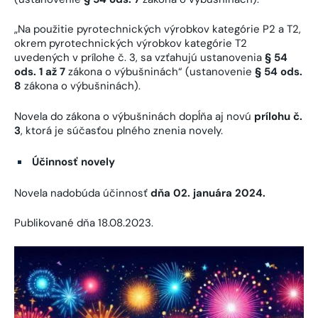
„Na použitie pyrotechnických výrobkov kategórie P2 a T2,
okrem pyrotechnických výrobkov kategórie T2
uvedených v prílohe č. 3, sa vzťahujú ustanovenia
§ 54
ods. 1 až 7
zákona o výbušninách“ (ustanovenie
§ 54 ods.
8
zákona o výbušninách).
Novela do zákona o výbušninách dopĺňa aj novú
prílohu č.
3
, ktorá je súčasťou plného znenia novely.
Účinnosť novely
Novela nadobúda účinnosť
dňa 02. januára 2024.
Publikované dňa 18.08.2023.