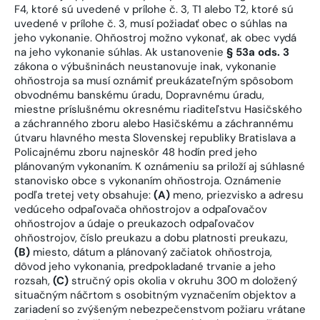
F4, ktoré sú uvedené v prílohe č. 3, T1 alebo T2, ktoré sú
uvedené v prílohe č. 3, musí požiadať obec o súhlas na
jeho vykonanie. Ohňostroj možno vykonať, ak obec vydá
na jeho vykonanie súhlas. Ak ustanovenie
§ 53a ods. 3
zákona o výbušninách neustanovuje inak, vykonanie
ohňostroja sa musí oznámiť preukázateľným spôsobom
obvodnému banskému úradu, Dopravnému úradu,
miestne príslušnému okresnému riaditeľstvu Hasičského
a záchranného zboru alebo Hasičskému a záchrannému
útvaru hlavného mesta Slovenskej republiky Bratislava a
Policajnému zboru najneskôr 48 hodín pred jeho
plánovaným vykonaním. K oznámeniu sa priloží aj súhlasné
stanovisko obce s vykonaním ohňostroja. Oznámenie
podľa tretej vety obsahuje:
(A)
meno, priezvisko a adresu
vedúceho odpaľovača ohňostrojov a odpaľovačov
ohňostrojov a údaje o preukazoch odpaľovačov
ohňostrojov, číslo preukazu a dobu platnosti preukazu,
(B)
miesto, dátum a plánovaný začiatok ohňostroja,
dôvod jeho vykonania, predpokladané trvanie a jeho
rozsah,
(C)
stručný opis okolia v okruhu 300 m doložený
situačným náčrtom s osobitným vyznačením objektov a
zariadení so zvýšeným nebezpečenstvom požiaru vrátane