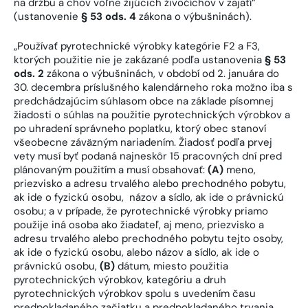
na držbu a chov voľne žijúcich živočíchov v zajatí“
(ustanovenie
§ 53 ods. 4
zákona o výbušninách).
„Používať pyrotechnické výrobky kategórie F2 a F3,
ktorých použitie nie je zakázané podľa ustanovenia
§ 53
ods. 2
zákona o výbušninách, v období od 2. januára do
30. decembra príslušného kalendárneho roka možno iba s
predchádzajúcim súhlasom obce na základe písomnej
žiadosti o súhlas na použitie pyrotechnických výrobkov a
po uhradení správneho poplatku, ktorý obec stanoví
všeobecne záväzným nariadením. Žiadosť podľa prvej
vety musí byť podaná najneskôr 15 pracovných dní pred
plánovaným použitím a musí obsahovať:
(A)
meno,
priezvisko a adresu trvalého alebo prechodného pobytu,
ak ide o fyzickú osobu, názov a sídlo, ak ide o právnickú
osobu; a v prípade, že pyrotechnické výrobky priamo
použije iná osoba ako žiadateľ, aj meno, priezvisko a
adresu trvalého alebo prechodného pobytu tejto osoby,
ak ide o fyzickú osobu, alebo názov a sídlo, ak ide o
právnickú osobu,
(B)
dátum, miesto použitia
pyrotechnických výrobkov, kategóriu a druh
pyrotechnických výrobkov spolu s uvedením času
predpokladaného začiatku a predpokladaného trvania