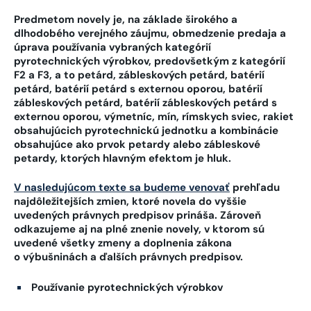
Predmetom novely je, na základe širokého a
dlhodobého verejného záujmu, obmedzenie predaja a
úprava používania vybraných kategórií
pyrotechnických výrobkov, predovšetkým z kategórií
F2 a F3, a to petárd, zábleskových petárd, batérií
petárd, batérií petárd s externou oporou, batérií
zábleskových petárd, batérií zábleskových petárd s
externou oporou, výmetníc, mín, rímskych sviec, rakiet
obsahujúcich pyrotechnickú jednotku a kombinácie
obsahujúce ako prvok petardy alebo zábleskové
petardy, ktorých hlavným efektom je hluk.
V nasledujúcom texte sa budeme venovať
prehľadu
najdôležitejších zmien, ktoré novela do vyššie
uvedených právnych predpisov prináša. Zároveň
odkazujeme aj na plné znenie novely, v ktorom sú
uvedené všetky zmeny a doplnenia zákona
o výbušninách a ďalších právnych predpisov.
Používanie pyrotechnických výrobkov