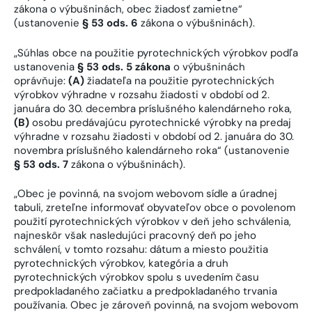
zákona o výbušninách, obec žiadosť zamietne“
(ustanovenie
§ 53 ods. 6
zákona o výbušninách).
„Súhlas obce na použitie pyrotechnických výrobkov podľa
ustanovenia
§ 53 ods. 5
zákona
o výbušninách
oprávňuje:
(A)
žiadateľa na použitie pyrotechnických
výrobkov výhradne v rozsahu žiadosti v období od 2.
januára do 30. decembra príslušného kalendárneho roka,
(B)
osobu predávajúcu pyrotechnické výrobky na predaj
výhradne v rozsahu žiadosti v období od 2. januára do 30.
novembra príslušného kalendárneho roka“ (ustanovenie
§ 53 ods. 7
zákona o výbušninách).
„Obec je povinná, na svojom webovom sídle a úradnej
tabuli, zreteľne informovať obyvateľov obce o povolenom
použití pyrotechnických výrobkov v deň jeho schválenia,
najneskôr však nasledujúci pracovný deň po jeho
schválení, v tomto rozsahu: dátum a miesto použitia
pyrotechnických výrobkov, kategória a druh
pyrotechnických výrobkov spolu s uvedením času
predpokladaného začiatku a predpokladaného trvania
používania. Obec je zároveň povinná, na svojom webovom