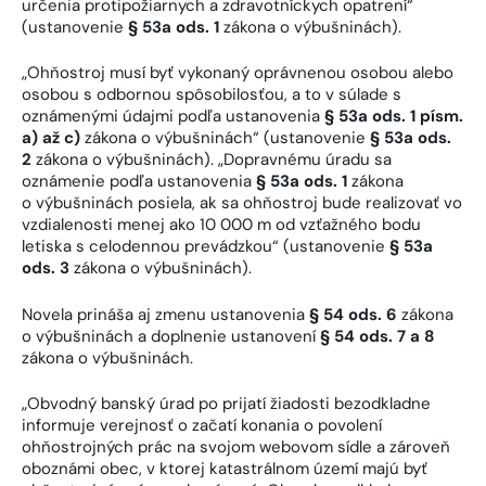
určenia protipožiarnych a zdravotníckych opatrení“
(ustanovenie
§ 53a ods. 1
zákona o výbušninách).
„Ohňostroj musí byť vykonaný oprávnenou osobou alebo
osobou s odbornou spôsobilosťou, a to v súlade s
oznámenými údajmi podľa ustanovenia
§ 53a ods. 1 písm.
a) až c)
zákona o výbušninách“ (ustanovenie
§ 53a ods.
2
zákona o výbušninách). „Dopravnému úradu sa
oznámenie podľa ustanovenia
§ 53a ods. 1
zákona
o výbušninách posiela, ak sa ohňostroj bude realizovať vo
vzdialenosti menej ako 10 000 m od vzťažného bodu
letiska s celodennou prevádzkou“ (ustanovenie
§ 53a
ods. 3
zákona o výbušninách).
Novela prináša aj zmenu ustanovenia
§ 54 ods. 6
zákona
o výbušninách a doplnenie ustanovení
§ 54 ods. 7 a 8
zákona o výbušninách.
„Obvodný banský úrad po prijatí žiadosti bezodkladne
informuje verejnosť o začatí konania o povolení
ohňostrojných prác na svojom webovom sídle a zároveň
oboznámi obec, v ktorej katastrálnom území majú byť