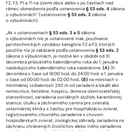
F2, F3, P1 a T1 na území obce alebo v jej častiach nad
rámec obmedzenia podľa ustanovenia
§ 53 ods. 4
zákona
o výbušninách“ (ustanovenie
§ 53 ods. 3
zákona
o výbušninách).
„Ak v ustanoveniach
§ 53 ods. 3 a 5
zákona
o výbušninách nie je ustanovené inak, používanie
pyrotechnických výrobkov kategórie F2 a F3, ktorých
použitie nie je zakázané podľa ustanovenia
§ 53 ods. 2
zákona o výbušninách, je možné len v období od 31.
decembra príslušného kalendárneho roka do 1. januára
nasledujúceho kalendárneho roka nasledovne:
(A)
31.
decembra v čase od 18:00 hod. do 24:00 hod. a 1. januára
v čase od 00:00 hod. do 02:00 hod.,
(B)
na miestach v
minimálnej vzdialenosti 250 m
od zariadení a lokalít ako
nemocnice, liečebne, hospicu, domova ošetrovateľskej
starostlivosti, zariadenia sociálnych služieb, karanténnej
stanice, útulku a záchranného centra pre zvieratá,
veterinárnej kliniky s časťou pre hospitalizáciu zvierat,
registrovaného chovného zariadenia s chovom
hospodárskych zvierat, zoologickej záhrady, zariadenia na
záchranu chránených živočíchov alebo iného zariadenia