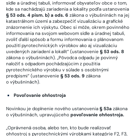
sídle a úradnej tabuli, informovať obyvateľov obce o tom,
kde sa nachádzajú zariadenia a lokality podľa ustanovenia
§ 53 ods. 4 písm. b) a ods. 6
zákona o výbušninách na jej
katastrálnom území a zabezpečiť vizualizáciu a grafické
znázornenie ich výskytu. Obec si môže, okrem povinného
informovania na svojom webovom sídle a úradnej tabuli,
zvoliť ďalší spôsob a formu informovania o plánovanom
použití pyrotechnických výrobkov ako aj vizualizáciu
uvedených zariadení a lokalít“ (ustanovenie
§ 53 ods. 8
zákona o výbušninách). „Pôvodca odpadu je povinný
naložiť s odpadom pochádzajúcim z použitia
pyrotechnického výrobku v súlade s osobitnými
predpismi“ (ustanovenie
§ 53 ods. 9
zákona
o výbušninách).
Povoľovanie ohňostroja
Novinkou je doplnenie nového ustanovenia
§ 53a
zákona
o výbušninách, upravujúceho
povoľovanie ohňostroja.
„Oprávnená osoba, alebo ten, kto bude realizovať
ohňostroj s pyrotechnickými výrobkami kategórie F2, F3,