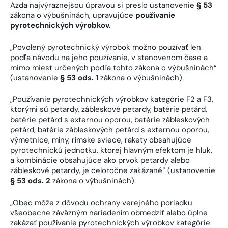
Azda najvýraznejšou úpravou si prešlo ustanovenie
§ 53
zákona o výbušninách, upravujúce
používanie
pyrotechnických výrobkov.
„Povolený pyrotechnický výrobok možno používať len
podľa návodu na jeho používanie, v stanovenom čase a
mimo miest určených podľa tohto zákona o výbušninách“
(ustanovenie
§ 53 ods. 1
zákona o výbušninách).
„Používanie pyrotechnických výrobkov kategórie F2 a F3,
ktorými sú petardy, zábleskové petardy, batérie petárd,
batérie petárd s externou oporou, batérie zábleskových
petárd, batérie zábleskových petárd s externou oporou,
výmetnice, míny, rímske sviece, rakety obsahujúce
pyrotechnickú jednotku, ktorej hlavným efektom je hluk,
a kombinácie obsahujúce ako prvok petardy alebo
zábleskové petardy, je celoročne zakázané“ (ustanovenie
§ 53 ods. 2
zákona o výbušninách).
„Obec môže z dôvodu ochrany verejného poriadku
všeobecne záväzným nariadením obmedziť alebo úplne
zakázať používanie pyrotechnických výrobkov kategórie