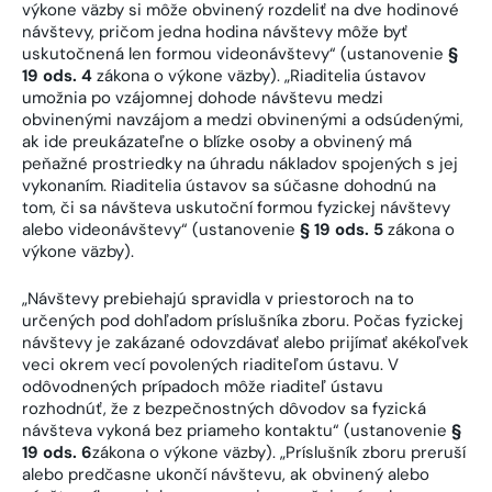
výkone väzby si môže obvinený rozdeliť na dve hodinové
návštevy, pričom jedna hodina návštevy môže byť
uskutočnená len formou videonávštevy“ (ustanovenie
§
19 ods. 4
zákona o výkone väzby). „Riaditelia ústavov
umožnia po vzájomnej dohode návštevu medzi
obvinenými navzájom a medzi obvinenými a odsúdenými,
ak ide preukázateľne o blízke osoby a obvinený má
peňažné prostriedky na úhradu nákladov spojených s jej
vykonaním. Riaditelia ústavov sa súčasne dohodnú na
tom, či sa návšteva uskutoční formou fyzickej návštevy
alebo videonávštevy“ (ustanovenie
§ 19 ods. 5
zákona o
výkone väzby).
„Návštevy prebiehajú spravidla v priestoroch na to
určených pod dohľadom príslušníka zboru. Počas fyzickej
návštevy je zakázané odovzdávať alebo prijímať akékoľvek
veci okrem vecí povolených riaditeľom ústavu. V
odôvodnených prípadoch môže riaditeľ ústavu
rozhodnúť, že z bezpečnostných dôvodov sa fyzická
návšteva vykoná bez priameho kontaktu“ (ustanovenie
§
19 ods. 6
zákona o výkone väzby). „Príslušník zboru preruší
alebo predčasne ukončí návštevu, ak obvinený alebo