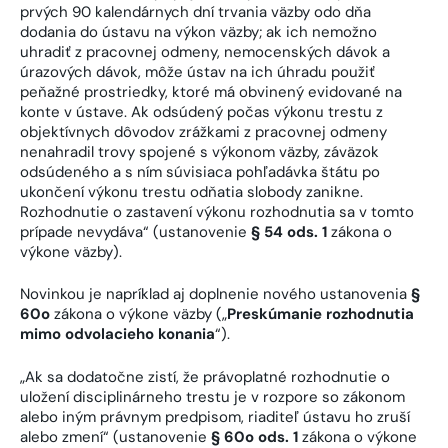
prvých 90 kalendárnych dní trvania väzby odo dňa
dodania do ústavu na výkon väzby; ak ich nemožno
uhradiť z pracovnej odmeny, nemocenských dávok a
úrazových dávok, môže ústav na ich úhradu použiť
peňažné prostriedky, ktoré má obvinený evidované na
konte v ústave. Ak odsúdený počas výkonu trestu z
objektívnych dôvodov zrážkami z pracovnej odmeny
nenahradil trovy spojené s výkonom väzby, záväzok
odsúdeného a s ním súvisiaca pohľadávka štátu po
ukončení výkonu trestu odňatia slobody zanikne.
Rozhodnutie o zastavení výkonu rozhodnutia sa v tomto
prípade nevydáva“ (ustanovenie
§ 54 ods. 1
zákona o
výkone väzby).
Novinkou je napríklad aj doplnenie nového ustanovenia
§
60o
zákona o výkone väzby („
Preskúmanie rozhodnutia
mimo odvolacieho konania
“).
„Ak sa dodatočne zistí, že právoplatné rozhodnutie o
uložení disciplinárneho trestu je v rozpore so zákonom
alebo iným právnym predpisom, riaditeľ ústavu ho zruší
alebo zmení“ (ustanovenie
§ 60o ods. 1
zákona o výkone