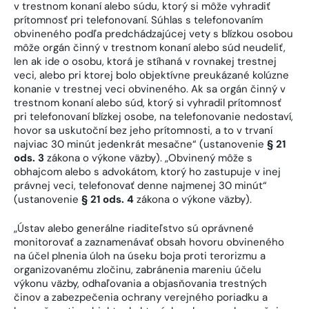
v trestnom konaní alebo súdu, ktorý si môže vyhradiť
prítomnosť pri telefonovaní. Súhlas s telefonovaním
obvineného podľa predchádzajúcej vety s blízkou osobou
môže orgán činný v trestnom konaní alebo súd neudeliť,
len ak ide o osobu, ktorá je stíhaná v rovnakej trestnej
veci, alebo pri ktorej bolo objektívne preukázané kolúzne
konanie v trestnej veci obvineného. Ak sa orgán činný v
trestnom konaní alebo súd, ktorý si vyhradil prítomnosť
pri telefonovaní blízkej osobe, na telefonovanie nedostaví,
hovor sa uskutoční bez jeho prítomnosti, a to v trvaní
najviac 30 minút jedenkrát mesačne“ (ustanovenie
§ 21
ods. 3
zákona o výkone väzby). „Obvinený môže s
obhajcom alebo s advokátom, ktorý ho zastupuje v inej
právnej veci, telefonovať denne najmenej 30 minút“
(ustanovenie
§ 21 ods. 4
zákona o výkone väzby).
„Ústav alebo generálne riaditeľstvo sú oprávnené
monitorovať a zaznamenávať obsah hovoru obvineného
na účel plnenia úloh na úseku boja proti terorizmu a
organizovanému zločinu, zabránenia mareniu účelu
výkonu väzby, odhaľovania a objasňovania trestných
činov a zabezpečenia ochrany verejného poriadku a