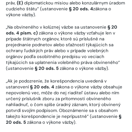
práv,
(E)
diplomatickou misiou alebo konzulárnym úradom
cudzieho štátu“ (ustanovenie
§ 20 ods. 4
zákona o
výkone väzby).
„Na obvineného v kolúznej väzbe sa ustanovenie
§ 20
ods. 4 písm. c)
zákona o výkone väzby vzťahuje len v
prípade štátnych orgánov, ktoré sú príslušné na
prejednanie podnetov alebo sťažností týkajúcich sa
ochrany ľudských práv alebo v prípade volebných
orgánov podľa osobitného predpisu vo veciach
týkajúcich sa uplatnenia volebného práva obvineného“
(ustanovenie
§ 20 ods. 5
zákona o výkone väzby).
„Ak je podozrenie, že korešpondencia uvedená v
ustanovení
§ 20 ods. 4
zákona o výkone väzby obsahuje
nepovolenú vec, môže do nej riaditeľ ústavu alebo ním
určený príslušník zboru za prítomnosti obvineného
nahliadnuť, o čom spíše úradný záznam, ktorý obvinený
potvrdí svojím podpisom. Oboznámenie sa s obsahom
takejto korešpondencie je neprípustné“ (ustanovenie
§
20 ods. 5
zákona o výkone väzby).