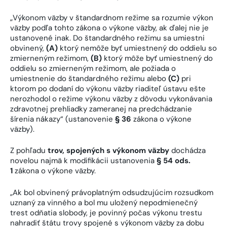
„Výkonom väzby v štandardnom režime sa rozumie výkon
väzby podľa tohto zákona o výkone väzby, ak ďalej nie je
ustanovené inak. Do štandardného režimu sa umiestni
obvinený,
(A)
ktorý nemôže byť umiestnený do oddielu so
zmierneným režimom,
(B)
ktorý môže byť umiestnený do
oddielu so zmierneným režimom, ale požiada o
umiestnenie do štandardného režimu alebo
(C)
pri
ktorom po dodaní do výkonu väzby riaditeľ ústavu ešte
nerozhodol o režime výkonu väzby z dôvodu vykonávania
zdravotnej prehliadky zameranej na predchádzanie
šírenia nákazy“ (ustanovenie
§ 36
zákona o výkone
väzby).
Z pohľadu
trov, spojených s výkonom väzby
dochádza
novelou najmä k modifikácii ustanovenia
§ 54 ods.
1
zákona o výkone väzby.
„Ak bol obvinený právoplatným odsudzujúcim rozsudkom
uznaný za vinného a bol mu uložený nepodmienečný
trest odňatia slobody, je povinný počas výkonu trestu
nahradiť štátu trovy spojené s výkonom väzby za dobu