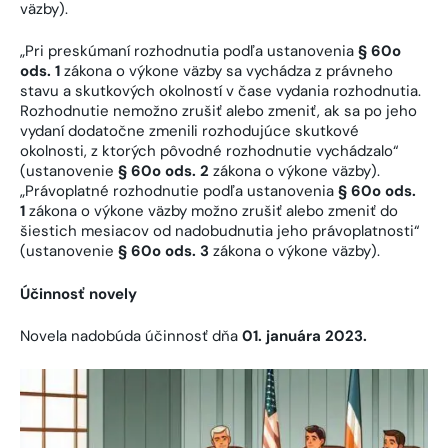
väzby).
„Pri preskúmaní rozhodnutia podľa ustanovenia
§ 60o
ods. 1
zákona o výkone väzby sa vychádza z právneho
stavu a skutkových okolností v čase vydania rozhodnutia.
Rozhodnutie nemožno zrušiť alebo zmeniť, ak sa po jeho
vydaní dodatočne zmenili rozhodujúce skutkové
okolnosti, z ktorých pôvodné rozhodnutie vychádzalo“
(ustanovenie
§ 60o ods. 2
zákona o výkone väzby).
„Právoplatné rozhodnutie podľa ustanovenia
§ 60o ods.
1
zákona o výkone väzby možno zrušiť alebo zmeniť do
šiestich mesiacov od nadobudnutia jeho právoplatnosti“
(ustanovenie
§ 60o ods. 3
zákona o výkone väzby).
Účinnosť novely
Novela nadobúda účinnosť dňa
01. januára 2023
.