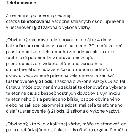
Telefonovanie
Zmenami si po novom prešla aj
otázka
telefonovania
väzobne stíhaných osôb, upravená
v ustanovení
§ 21
zákona o výkone väzby.
„Obvinený má právo telefonovať minimálne 4 dni v
kalendárnom mesiaci v trvaní najmenej 30 minút za deň
prostredníctvom telefónneho zariadenia, alebo ak to
technické podmienky v ústave umožňujú,
prostredníctvom videotelefónneho zariadenia
umiestneného v ústave v čase určenom riaditeľom
ústavu. Neuplatnené právo na telefonovanie zaniká“
(ustanovenie
§ 21 ods. 1
zákona o výkone väzby). „Riaditeľ
ústavu môže obvinenému zakázať telefonovať na vybrané
telefónne čísla z bezpečnostných dôvodov s výnimkou
telefónneho čísla patriaceho blízkej osobe obvineného
alebo na základe písomnej žiadosti majiteľa telefónneho
čísla“ (ustanovenie
§ 21 ods. 2
zákona o výkone väzby).
„Obvinený, ktorý je v kolúznej väzbe, môže telefonovať len
po predchádzajúcom súhlase príslušného orgánu činného