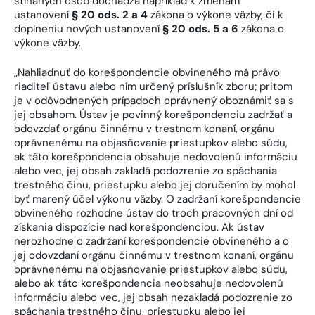
stíhaných osôb dochádza napríklad k zmenám
ustanovení
§ 20 ods. 2 a 4
zákona o výkone väzby, či k
doplneniu nových ustanovení
§ 20 ods. 5 a 6
zákona o
výkone väzby.
„Nahliadnuť do korešpondencie obvineného má právo
riaditeľ ústavu alebo ním určený príslušník zboru; pritom
je v odôvodnených prípadoch oprávnený oboznámiť sa s
jej obsahom. Ústav je povinný korešpondenciu zadržať a
odovzdať orgánu činnému v trestnom konaní, orgánu
oprávnenému na objasňovanie priestupkov alebo súdu,
ak táto korešpondencia obsahuje nedovolenú informáciu
alebo vec, jej obsah zakladá podozrenie zo spáchania
trestného činu, priestupku alebo jej doručením by mohol
byť marený účel výkonu väzby. O zadržaní korešpondencie
obvineného rozhodne ústav do troch pracovných dní od
získania dispozície nad korešpondenciou. Ak ústav
nerozhodne o zadržaní korešpondencie obvineného a o
jej odovzdaní orgánu činnému v trestnom konaní, orgánu
oprávnenému na objasňovanie priestupkov alebo súdu,
alebo ak táto korešpondencia neobsahuje nedovolenú
informáciu alebo vec, jej obsah nezakladá podozrenie zo
spáchania trestného činu, priestupku alebo jej