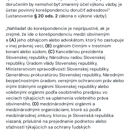
doručením by nemohol byť zmarený účel výkonu väzby, je
ústav povinný korešpondenciu doručiť adresátovi“
(ustanovenie
§ 20 ods. 2
zákona o výkone väzby).
„Nahliadať do korešpondencie je neprípustné, ak je
zrejmé, že ide o korešpondenciu medzi obvineným
a
(A)
jeho obhajcom alebo advokátom, ktorý ho zastupuje
v inej právnej veci,
(B)
orgánom činným v trestnom
konaní alebo súdom,
(C)
Kanceláriou prezidenta
Slovenskej republiky, Národnou radou Slovenskej
republiky, Úradom vlády Slovenskej republiky,
Ministerstvom spravodlivosti Slovenskej republiky,
Generálnou prokuratúrou Slovenskej republiky, Národným
bezpečnostným úradom, verejným ochrancom práv alebo
inými štátnymi orgánmi Slovenskej republiky alebo
volebnými orgánmi podľa osobitného predpisu vo
veciach týkajúcich sa uplatnenia volebného práva
obvineného,
(D)
medzinárodnými orgánmi a
medzinárodnými organizáciami, ktoré sú podľa
medzinárodnej zmluvy, ktorou je Slovenská republika
viazaná, príslušné na prejednanie podnetov alebo
sťažností týkajúcich sa ochrany ľudských