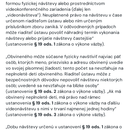
formou fyzickej návštevy alebo prostredníctvom
videokonferenčného zariadenia (ďalej len
„videonávšteva“). Neuplatnené právo na návštevu v čase
určenom riaditeľom ústavu alebo ním určeným
príslušníkom zboru zaniká. V odôvodnených prípadoch
môže riaditeľ ústavu povoliť náhradný termín vykonania
návštevy alebo prijatie návštevy častejšie“
(ustanovenie
§ 19 ods. 1
zákona o výkone väzby).
„Obvineného môže súčasne fyzicky navštíviť najviac päť
osôb, ktorých meno, priezvisko a adresu obvinený uvedie
vo svojej písomnej žiadosti; tento počet sa nevzťahuje na
neplnoleté deti obvineného. Riaditeľ ústavu môže z
bezpečnostných dôvodov nepovoliť návštevu niektorých
osôb; uvedené sa nevzťahuje na blízke osoby“
(ustanovenie
§ 19 ods. 2
zákona o výkone väzby). „Ak má
obvinený neplnoleté deti, má právo nad rámec
ustanovenia
§ 19 ods. 1
zákona o výkone väzby na ďalšiu
videonávštevu s nimi v trvaní najmenej jednej hodiny“
(ustanovenie
§ 19 ods. 3
zákona o výkone väzby).
„Dobu návštevy určenú v ustanovení
§ 19 ods. 1
zákona o