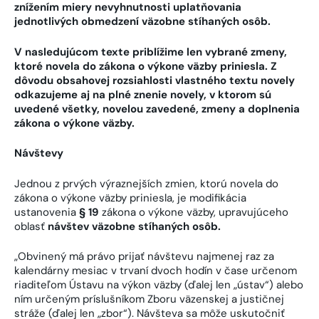
znížením miery nevyhnutnosti uplatňovania
jednotlivých obmedzení väzobne stíhaných osôb.
V nasledujúcom texte priblížime len vybrané zmeny,
ktoré novela do zákona o výkone väzby priniesla. Z
dôvodu obsahovej rozsiahlosti vlastného textu novely
odkazujeme aj na plné znenie novely, v ktorom sú
uvedené všetky, novelou zavedené, zmeny a doplnenia
zákona o výkone väzby.
Návštevy
Jednou z prvých výraznejších zmien, ktorú novela do
zákona o výkone väzby priniesla, je modifikácia
ustanovenia
§ 19
zákona o výkone väzby, upravujúceho
oblasť
návštev väzobne stíhaných osôb.
„Obvinený má právo prijať návštevu najmenej raz za
kalendárny mesiac v trvaní dvoch hodín v čase určenom
riaditeľom Ústavu na výkon väzby (ďalej len „ústav“) alebo
ním určeným príslušníkom Zboru väzenskej a justičnej
stráže (ďalej len „zbor“). Návšteva sa môže uskutočniť