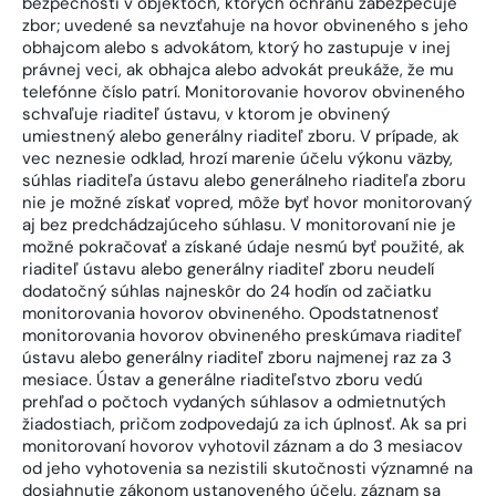
bezpečnosti v objektoch, ktorých ochranu zabezpečuje
zbor; uvedené sa nevzťahuje na hovor obvineného s jeho
obhajcom alebo s advokátom, ktorý ho zastupuje v inej
právnej veci, ak obhajca alebo advokát preukáže, že mu
telefónne číslo patrí. Monitorovanie hovorov obvineného
schvaľuje riaditeľ ústavu, v ktorom je obvinený
umiestnený alebo generálny riaditeľ zboru. V prípade, ak
vec neznesie odklad, hrozí marenie účelu výkonu väzby,
súhlas riaditeľa ústavu alebo generálneho riaditeľa zboru
nie je možné získať vopred, môže byť hovor monitorovaný
aj bez predchádzajúceho súhlasu. V monitorovaní nie je
možné pokračovať a získané údaje nesmú byť použité, ak
riaditeľ ústavu alebo generálny riaditeľ zboru neudelí
dodatočný súhlas najneskôr do 24 hodín od začiatku
monitorovania hovorov obvineného. Opodstatnenosť
monitorovania hovorov obvineného preskúmava riaditeľ
ústavu alebo generálny riaditeľ zboru najmenej raz za 3
mesiace. Ústav a generálne riaditeľstvo zboru vedú
prehľad o počtoch vydaných súhlasov a odmietnutých
žiadostiach, pričom zodpovedajú za ich úplnosť. Ak sa pri
monitorovaní hovorov vyhotovil záznam a do 3 mesiacov
od jeho vyhotovenia sa nezistili skutočnosti významné na
dosiahnutie zákonom ustanoveného účelu, záznam sa