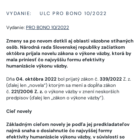
VYDANIE:
ULC PRO BONO 10/2022
Vydanie:
PRO BONO 10/2022
Zmeny sa po novom dotkli aj oblasti väzobne stíhaných
osôb. Národná rada Slovenskej republiky začiatkom
októbra prijala novelu zákona o výkone väzby, ktorá by
mala priniesť čo najvyššiu formu efektivity
humanizácie výkonu väzby.
Dňa
04. októbra 2022
bol prijatý zákon č.
339/2022
Z. z.
(ďalej len „novela“) ktorým sa mení a dopĺňa zákon
č.
221/2006
Z. z.
o výkone väzby v znení neskorších
predpisov (ďalej len „zákon o výkone väzby“).
Cieľ novely
Základným cieľom novely je podľa jej predkladateľov
najmä snaha o dosiahnutie čo najvyššej formy
efektivity humanizácie výkonu väzby, v súvislosti so