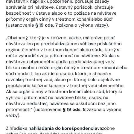
návštevník napriek upozorneniu porušuje zásady
správania pri návšteve, ústavný poriadok, ohrozuje
bezpečnosť v ústave alebo o to požiada na návšteve
prítomný orgán činný v trestnom konaní alebo súd“
(ustanovenie
§ 19 ods. 7
zákona o výkone väzby).
„Obvinený, ktorý je v kolúznej väzbe, má právo prijať
návštevu len po predchádzajúcom súhlase príslušného
orgánu činného v trestnom konaní alebo súdu, ktorý si
môže vyhradiť svoju prítomnosť na návšteve. Súhlas s
návštevou obvineného podľa predchádzajúcej vety
blízkou osobou môže orgán činný v trestnom konaní alebo
súd neudeliť, len ak ide o osobu, ktorá je stíhaná v
rovnakej trestnej veci, alebo pri ktorej bolo objektívne
preukázané kolúzne konanie v trestnej veci obvineného.
Ak sa orgán činný v trestnom konaní alebo súd, ktorý si
vyhradil prítomnosť na návšteve blízkej osoby, na
návštevu nedostaví, návšteva sa uskutoční bez jeho
prítomnosti“ (ustanovenie
§ 19 ods. 8
zákona o výkone
väzby).
Z hľadiska
nahliadania do korešpondencie
väzobne