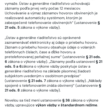
vymaže. Ústav a generálne riaditeľstvo uchovávajú
záznamy podľa prvej vety počas 12 mesiacov.
Uchovávanie a výmaz záznamov hovorov obvinených je
realizované automaticky systémom, ktorým je
zabezpečené telefonovanie obvinených“ (ustanovenie
§
21 ods. 5
zákona o výkone väzby).
„Ústav a generálne riaditeľstvo sú oprávnené
zaznamenávať elektronicky aj údaje o priebehu hovoru.
Záznam o priebehu hovoru obsahuje údaje o volaných
telefónnych číslach, čase a dĺžke hovoru a
pretelefonovanej peňažnej sume“ (ustanovenie
§ 21 ods.
6
zákona o výkone väzby). „Záznamy podľa ustanovení
§ 21
ods. 5 a 6
zákona o výkone väzby poskytuje ústav a
generálne riaditeľstvo na základe písomnej žiadosti
subjektom uvedeným v osobitnom predpise“
(ustanovenie
§ 21 ods. 7
zákona o výkone väzby). „Náklady
spojené s telefonovaním znáša obvinený“ (ustanovenie
§
21 ods. 8
zákona o výkone väzby).
Novelou sa tiež mení ustanovenie
§ 36
zákona o výkone
väzby, upravujúce
výkon väzby v štandardnom režime
.