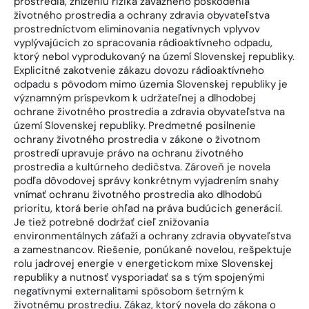
prostredia, zníženiu rizika závažného poškodenia
životného prostredia a ochrany zdravia obyvateľstva
prostredníctvom eliminovania negatívnych vplyvov
vyplývajúcich zo spracovania rádioaktívneho odpadu,
ktorý nebol vyprodukovaný na území Slovenskej republiky.
Explicitné zakotvenie zákazu dovozu rádioaktívneho
odpadu s pôvodom mimo územia Slovenskej republiky je
významným príspevkom k udržateľnej a dlhodobej
ochrane životného prostredia a zdravia obyvateľstva na
území Slovenskej republiky. Predmetné posilnenie
ochrany životného prostredia v zákone o životnom
prostredí upravuje právo na ochranu životného
prostredia a kultúrneho dedičstva. Zároveň je novela
podľa dôvodovej správy konkrétnym vyjadrením snahy
vnímať ochranu životného prostredia ako dlhodobú
prioritu, ktorá berie ohľad na práva budúcich generácií.
Je tiež potrebné dodržať cieľ znižovania
environmentálnych záťaží a ochrany zdravia obyvateľstva
a zamestnancov. Riešenie, ponúkané novelou, rešpektuje
rolu jadrovej energie v energetickom mixe Slovenskej
republiky a nutnosť vysporiadať sa s tým spojenými
negatívnymi externalitami spôsobom šetrným k
životnému prostrediu. Zákaz, ktorý novela do zákona o