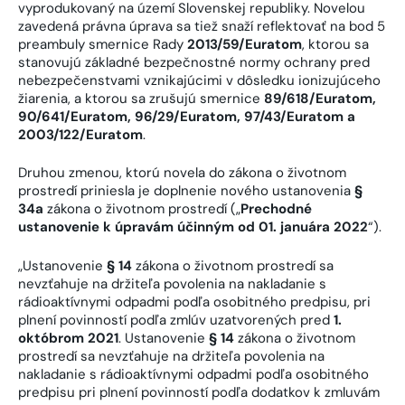
vyprodukovaný na území Slovenskej republiky. Novelou
zavedená právna úprava sa tiež snaží reflektovať na bod 5
preambuly smernice Rady
2013/59/Euratom
, ktorou sa
stanovujú základné bezpečnostné normy ochrany pred
nebezpečenstvami vznikajúcimi v dôsledku ionizujúceho
žiarenia, a ktorou sa zrušujú smernice
89/618/Euratom,
90/641/Euratom, 96/29/Euratom, 97/43/Euratom a
2003/122/Euratom
.
Druhou zmenou, ktorú novela do zákona o životnom
prostredí priniesla je doplnenie nového ustanovenia
§
34a
zákona o životnom prostredí („
Prechodné
ustanovenie k úpravám účinným od 01. januára 2022
“).
„Ustanovenie
§ 14
zákona o životnom prostredí sa
nevzťahuje na držiteľa povolenia na nakladanie s
rádioaktívnymi odpadmi podľa osobitného predpisu, pri
plnení povinností podľa zmlúv uzatvorených pred
1.
októbrom 2021
. Ustanovenie
§ 14
zákona o životnom
prostredí sa nevzťahuje na držiteľa povolenia na
nakladanie s rádioaktívnymi odpadmi podľa osobitného
predpisu pri plnení povinností podľa dodatkov k zmluvám