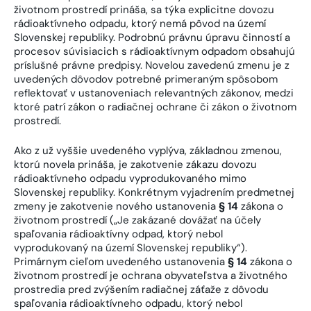
životnom prostredí prináša, sa týka explicitne dovozu
rádioaktívneho odpadu, ktorý nemá pôvod na území
Slovenskej republiky. Podrobnú právnu úpravu činností a
procesov súvisiacich s rádioaktívnym odpadom obsahujú
príslušné právne predpisy. Novelou zavedenú zmenu je z
uvedených dôvodov potrebné primeraným spôsobom
reflektovať v ustanoveniach relevantných zákonov, medzi
ktoré patrí zákon o radiačnej ochrane či zákon o životnom
prostredí.
Ako z už vyššie uvedeného vyplýva, základnou zmenou,
ktorú novela prináša, je zakotvenie zákazu dovozu
rádioaktívneho odpadu vyprodukovaného mimo
Slovenskej republiky. Konkrétnym vyjadrením predmetnej
zmeny je zakotvenie nového ustanovenia
§ 14
zákona o
životnom prostredí („Je zakázané dovážať na účely
spaľovania rádioaktívny odpad, ktorý nebol
vyprodukovaný na území Slovenskej republiky“).
Primárnym cieľom uvedeného ustanovenia
§ 14
zákona o
životnom prostredí je ochrana obyvateľstva a životného
prostredia pred zvýšením radiačnej záťaže z dôvodu
spaľovania rádioaktívneho odpadu, ktorý nebol