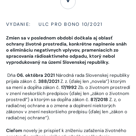
VYDANIE:
ULC PRO BONO 10/2021
Zmien sa v poslednom období dočkala aj oblasť
ochrany životné prostredia, konkrétne naplnenie snáh
o elimináciu negatívnych vplyvov, prameniacich zo
spracovania rádioaktívneho odpadu, ktorý nebol
vyprodukovaný na území Slovenskej republiky.
Dňa
06. októbra 2021
Národná rada Slovenskej republiky
prijala zákon č.
388/2021
Z. z. (ďalej len „novela“) ktorým
sa mení a dopĺňa zákon č.
17/1992
Zb. o životnom prostredí
v znení neskorších predpisov (ďalej len „zákon o životnom
prostredí“) a ktorým sa dopĺňa zákon č.
87/2018
Z. z, o
radiačnej ochrane a o zmene a doplnení niektorých
zákonov v znení neskoršieho predpisu (ďalej len „zákon o
radiačnej ochrane“).
Cieľom
novely je prispieť k zníženiu zaťaženia životného