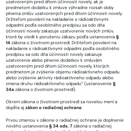
uzatvoreným pred dňom účinnosti novely, ak je
predmetom dodatku k zmluve výhradne rozsah doby
plnenia zmlúv uzatvorených pred dňom účinnosti novely.
Držiteľom povolení na nakladanie s rádioaktívnymi
odpadmi podľa osobitného predpisu sa odo dňa
účinnosti novely zakazuje uzatvorenie nových zmlúv,
ktoré by viedli k porušeniu zákazu podľa ustanovenia
§
14
zákona o životnom prostredí. Držiteľom povolení na
nakladanie s rádioaktívnymi odpadmi podľa osobitného
predpisu sa odo dňa účinnosti novely zakazuje
uzatvorenie alebo plnenie dodatkov k zmluvám
uzatvoreným pred dňom účinnosti novely, ktorých
predmetom je zvýšenie objemu rádioaktívneho odpadu
alebo zvýšenie aktivity rádioaktívneho odpadu alebo
zmena druhu rádioaktívneho odpadu“ (ustanovenie
§
34a
zákona o životnom prostredí).
Okrem zákona o životnom prostredí sa novelou mení a
dopĺňa aj
zákon o radiačnej ochrane
.
Prvou zmenou v zákone o radiačnej ochrane je doplnenie
nového ustanovenia
§ 34 ods. 7
zákona o radiačnej