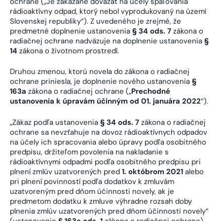
ochrane („Je zakázané dovážať na účely spaľovania
rádioaktívny odpad, ktorý nebol vyprodukovaný na území
Slovenskej republiky“). Z uvedeného je zrejmé, že
predmetné doplnenie ustanovenia
§ 34 ods. 7
zákona o
radiačnej ochrane nadväzuje na doplnenie ustanovenia
§
14
zákona o životnom prostredí.
Druhou zmenou, ktorú novela do zákona o radiačnej
ochrane priniesla, je doplnenie nového ustanovenia
§
163a
zákona o radiačnej ochrane („
Prechodné
ustanovenia k úpravám účinným od 01. januára 2022
“).
„Zákaz podľa ustanovenia
§ 34 ods. 7
zákona o radiačnej
ochrane sa nevzťahuje na dovoz rádioaktívnych odpadov
na účely ich spracovania alebo úpravy podľa osobitného
predpisu, držiteľom povolenia na nakladanie s
rádioaktívnymi odpadmi podľa osobitného predpisu pri
plnení zmlúv uzatvorených pred
1. októbrom 2021
alebo
pri plnení povinností podľa dodatkov k zmluvám
uzatvoreným pred dňom účinnosti novely, ak je
predmetom dodatku k zmluve výhradne rozsah doby
plnenia zmlúv uzatvorených pred dňom účinnosti novely“
(ustanovenie
§ 163a ods. 1
zákona o radiačnej ochrane).