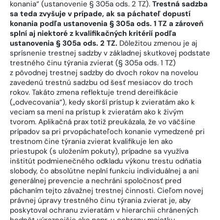
konania“ (ustanovenie § 305a ods. 2 TZ).
Trestná sadzba
sa teda zvyšuje v prípade, ak sa páchateľ dopustí
konania podľa ustanovenia § 305a ods. 1 TZ a zároveň
splní aj niektoré z kvalifikačných kritérií podľa
ustanovenia § 305a ods. 2 TZ.
Dôležitou zmenou je aj
sprísnenie trestnej sadzby v základnej skutkovej podstate
trestného činu týrania zvierat (§ 305a ods. 1 TZ)
z pôvodnej trestnej sadzby do dvoch rokov na novelou
zavedenú trestnú sadzbu od šesť mesiacov do troch
rokov. Takáto zmena reflektuje trend dereifikácie
(„odvecovania“), kedy skorší prístup k zvieratám ako k
veciam sa mení na prístup k zvieratám ako k živým
tvorom. Aplikačná prax totiž preukázala, že vo väčšine
prípadov sa pri prvopáchateľoch konanie vymedzené pri
trestnom čine týrania zvierat kvalifikuje len ako
priestupok (s uložením pokuty), prípadne sa využíva
inštitút podmienečného odkladu výkonu trestu odňatia
slobody, čo absolútne neplní funkciu individuálnej a ani
generálnej prevencie a nechráni spoločnosť pred
páchaním tejto závažnej trestnej činnosti. Cieľom novej
právnej úpravy trestného činu týrania zvierat je, aby
poskytoval ochranu zvieratám v hierarchii chránených