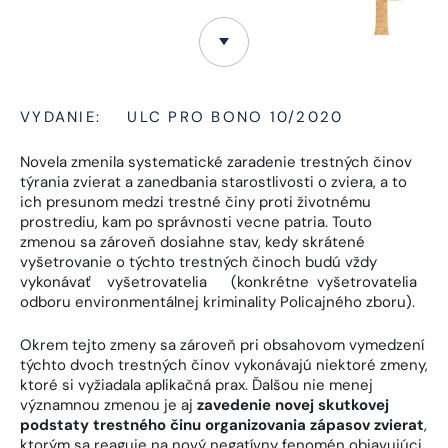
VYDANIE:
ULC PRO BONO 10/2020
Novela zmenila systematické zaradenie trestných činov
týrania zvierat a zanedbania starostlivosti o zviera, a to
ich presunom medzi trestné činy proti životnému
prostrediu, kam po správnosti vecne patria. Touto
zmenou sa zároveň dosiahne stav, kedy skrátené
vyšetrovanie o týchto trestných činoch budú vždy
vykonávať vyšetrovatelia (konkrétne vyšetrovatelia
odboru environmentálnej kriminality Policajného zboru).
Okrem tejto zmeny sa zároveň pri obsahovom vymedzení
týchto dvoch trestných činov vykonávajú niektoré zmeny,
ktoré si vyžiadala aplikačná prax. Ďalšou nie menej
významnou zmenou je aj
zavedenie novej skutkovej
podstaty trestného činu organizovania zápasov zvierat
,
ktorým sa reaguje na nový negatívny fenomén objavujúci