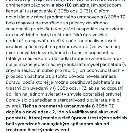
chránenom zákonom,
alebo (D)
závažnejším spôsobom
konania“ (ustanovenie § 305b ods. 2 TZ)). Cieľom
novelizácie v rámci predmetného ustanovenia § 305b TZ
bolo reagovať na množiace sa prípady závažného
zanedbania predovšetkým (stád) hospodárskych zvierat
ako hovädzieho dobytka či koní. Taká úprava však
nedokáže reagovať na veľký počet nedbanlivostných
skutkov spáchaných na jednom zvierati (vo významnej
miere hovädzí dobytok, kone) a to ani v prípadoch s
fatálnym následkom v dôsledku hrubého zanedbania, ak
nie je možné jednoznačne preukázať úmysel páchateľa (v
zmysle zásady in dubio pro reo, t. j. pri pochybnostiach v
prospech páchateľa). Z tohto dôvodu novela prináša
úpravu, podľa ktorej je možné postihovať páchateľa za
trestný čin uvedený v § 305b ods. 1 TZ, ak sa ho dopustí
čo i len na jednom zvierati (v zmysle doterajšej právnej
úpravy šlo o zanedbanie starostlivosti o zvieratá, nie o
zviera).
Tiež sa predmetné ustanovenie § 305b TZ
dopĺňa o nový odsek 2, ide o kvalifikovanú skutkovú
podstatu, ktorej znenie a tiež úprava trestných sadzieb
boli vymedzené analogickým spôsobom ako pri
trestnom čine týrania zvierat.