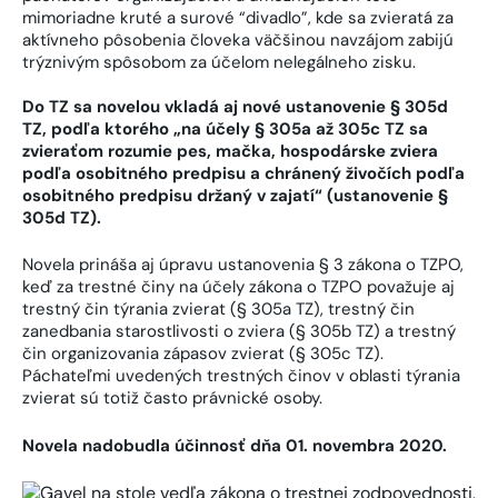
mimoriadne kruté a surové “divadlo”, kde sa zvieratá za
aktívneho pôsobenia človeka väčšinou navzájom zabijú
trýznivým spôsobom za účelom nelegálneho zisku.
Do TZ sa novelou vkladá aj nové ustanovenie § 305d
TZ, podľa ktorého „na účely § 305a až 305c TZ sa
zvieraťom rozumie pes, mačka, hospodárske zviera
podľa osobitného predpisu a chránený živočích podľa
osobitného predpisu držaný v zajatí“ (ustanovenie §
305d TZ).
Novela prináša aj úpravu ustanovenia § 3 zákona o TZPO,
keď za trestné činy na účely zákona o TZPO považuje aj
trestný čin týrania zvierat (§ 305a TZ), trestný čin
zanedbania starostlivosti o zviera (§ 305b TZ) a trestný
čin organizovania zápasov zvierat (§ 305c TZ).
Páchateľmi uvedených trestných činov v oblasti týrania
zvierat sú totiž často právnické osoby.
Novela nadobudla účinnosť dňa 01. novembra 2020.