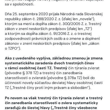
sa v spoločnosti.
Dňa 25. septembra 2020 prijala Národná rada Slovenskej
republiky zákon č. 288/2020 Z. z. (ďalej len „novela“),
ktorým sa mení a dopĺňa zákon č. 300/2005 Z. z. Trestný
zákon v znení neskorších predpisov (ďalej len „TZ“)
a ktorým sa dopĺňa zákon č. 91/2016 Z. z. o trestnej
zodpovednosti právnických osôb a o zmene a doplnení
zákonov v znení neskorších predpisov (ďalej len „zákon
o TZPO“).
Ako z uvedeného vyplýva, základnou zmenou je zmena
systematického zaradenia dvoch trestných činov
v rámci osobitnej časti TZ. Trestný
čin týrania zvierat
(pôvodne § 378 TZ) a trestný čin zanedbania
starostlivosti o zvieratá (pôvodne § 378a TZ) boli do
účinnosti novely súčasťou deviatej hlavy osobitnej časti
TZ („Trestné činy proti iným právam a slobodám“).
Po novom sa však trestný čin týrania zvierat a trestný
čin zanedbania starostlivosti o zviera systematicky
zaraďujú do šiestej hlavy („Trestné činy všeobecne