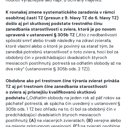
hodnôt výraznejšie ako napr. u ochrany majetku.
K rovnakej zmene systematického zaradenia v rámci
osobitnej časti TZ (presun z 9. hlavy TZ do 6. hlavy TZ)
došlo aj pri skutkovej podstate trestného činu
zanedbania starostlivosti o zviera, ktorá je po novom
upravená v ustanovení § 305b TZ
(„Kto z nedbanlivosti
spôsobí smrť alebo trvalé následky na zdraví zvieraťa,
ktoré vlastní alebo o ktoré je povinný sa starať tým, že
zanedbá potrebnú starostlivosť o toto zviera, hoci bol za
obdobný čin v predchádzajúci dvadsiatich štyroch
mesiacoch postihnutý, potrestá sa odňatím slobody až na
dva roky“ (ustanovenie § 305b ods. 2 TZ)).
Obdobne ako pri trestnom čine týrania zvierat prináša
TZ aj pri trestnom čine zanedbania starostlivosti
o zviera aj prísnejšiu kvalifikovanú skutkovú
podstatu
(„Odňatím slobody na jeden rok až päť rokov sa
páchateľ potrestá, ak spácha čin uvedený v ustanovení §
305b ods. 1 TZ bez ohľadu na to, či bol za obdobný čin v
predchádzajúci dvadsiatich štyroch mesiacoch
postihnutý,
(A)
na viacerých zvieratách,
(B)
verejne alebo
na mieste prístupnom verejnosti,
(C)
na zvierati osobitne