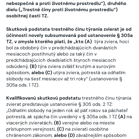
nebezpečné a proti životnému prostrediu“), druhého
dielu („Trestné činy proti životnému prostrediu“)
osobitnej časti TZ.
Skutková podstata trestného činu týrania zvierat je od
účinnosti novely subsumovaná pod ustanovenie § 305a
TZ, v zmysle ktorého platí, že „kto (A)
týra zviera, hoci
bol za obdobný čin v predchádzajúcich dvanástich
mesiacoch postihnutý alebo za taký čin v
predchádzajúcich dvadsiatich štyroch mesiacoch
odsúdený,
(B)
týra zviera zvlášť krutým a surovým
spôsobom,
alebo (C)
utýra zviera, potrestá sa odňatím
slobody na šesť mesiacov až tri roky“ (ustanovenie §
305a ods. 1 TZ).
Kvalifikovanú skutkovú podstatu
trestného činu týrania
zvierat predstavuje ustanovenie § 305 ods. 2 TZ:
„Odňatím slobody na jeden rok až päť rokov sa páchateľ
potrestá, ak spácha čin uvedený v § 305a ods. 1 TZ
(A)
na
viacerých zvieratách,
(B)
verejne alebo na mieste
prístupnom verejnosti,
(C)
na zvierati osobitne
chránenom zákonom,
alebo (D)
závažnejším spôsobom