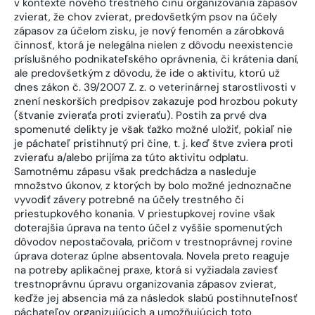
v kontexte nového trestného činu organizovania zápasov
zvierat, že chov zvierat, predovšetkým psov na účely
zápasov za účelom zisku, je nový fenomén a zárobková
činnosť, ktorá je nelegálna nielen z dôvodu neexistencie
príslušného podnikateľského oprávnenia, či krátenia daní,
ale predovšetkým z dôvodu, že ide o aktivitu, ktorú už
dnes zákon č. 39/2007 Z. z. o veterinárnej starostlivosti v
znení neskorších predpisov zakazuje pod hrozbou pokuty
(štvanie zvieraťa proti zvieraťu). Postih za prvé dva
spomenuté delikty je však ťažko možné uložiť, pokiaľ nie
je páchateľ pristihnutý pri čine, t. j. keď štve zviera proti
zvieraťu a/alebo prijíma za túto aktivitu odplatu.
Samotnému zápasu však predchádza a nasleduje
množstvo úkonov, z ktorých by bolo možné jednoznačne
vyvodiť závery potrebné na účely trestného či
priestupkového konania. V priestupkovej rovine však
doterajšia úprava na tento účel z vyššie spomenutých
dôvodov nepostačovala, pričom v trestnoprávnej rovine
úprava doteraz úplne absentovala. Novela preto reaguje
na potreby aplikačnej praxe, ktorá si vyžiadala zaviesť
trestnoprávnu úpravu organizovania zápasov zvierat,
keďže jej absencia má za následok slabú postihnuteľnosť
páchateľov organizujúcich a umožňujúcich toto