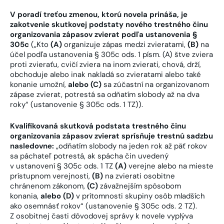
V poradí treťou zmenou, ktorú novela prináša, je
zakotvenie skutkovej podstaty nového trestného činu
organizovania zápasov zvierat podľa ustanovenia §
305c
(„Kto
(A)
organizuje zápas medzi zvieratami,
(B)
na
účel podľa ustanovenia § 305c ods. 1 písm. (A) štve zviera
proti zvieraťu, cvičí zviera na inom zvierati, chová, drží,
obchoduje alebo inak nakladá so zvieratami alebo také
konanie umožní,
alebo (C)
sa zúčastní na organizovanom
zápase zvierat, potrestá sa odňatím slobody až na dva
roky“ (ustanovenie § 305c ods. 1 TZ)).
Kvalifikovaná skutková podstata trestného činu
organizovania zápasov zvierat sprísňuje trestnú sadzbu
nasledovne:
„odňatím slobody na jeden rok až päť rokov
sa páchateľ potrestá, ak spácha čin uvedený
v ustanovení § 305c ods. 1 TZ
(A)
verejne alebo na mieste
prístupnom verejnosti,
(B)
na zvierati osobitne
chránenom zákonom,
(C)
závažnejším spôsobom
konania,
alebo (D)
v prítomnosti skupiny osôb mladších
ako osemnásť rokov“ (ustanovenie § 305c ods. 2 TZ).
Z osobitnej časti dôvodovej správy k novele vyplýva