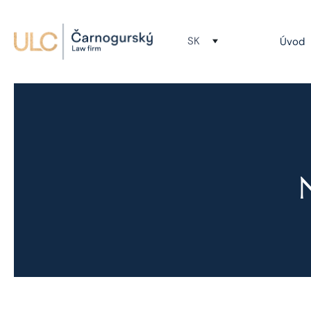
SK
Úvod