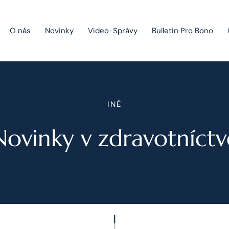
O nás
Novinky
Video-Správy
Bulletin Pro Bono
Public Private Partnership
INÉ
Riešenie sporov
Novinky v zdravotníctv
Fúzie a akvizície
Právo obchodných spoločností
Právo hospodárskej súťaže