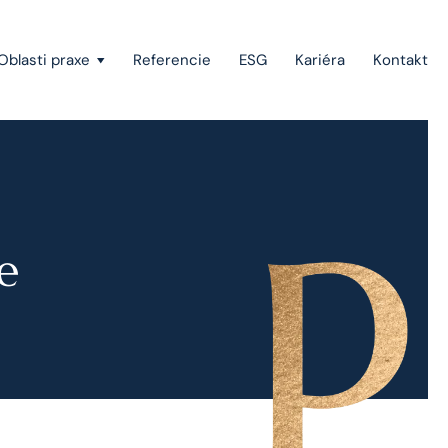
Oblasti praxe
Referencie
ESG
Kariéra
Kontakt
Vymáhanie pohľadávok a konkurzné právo
Štátna pomoc, investičné stimuly a projektové
financovanie
e
Európske právo
Právo duševného vlastníctva
Green-field a brown-field projekty