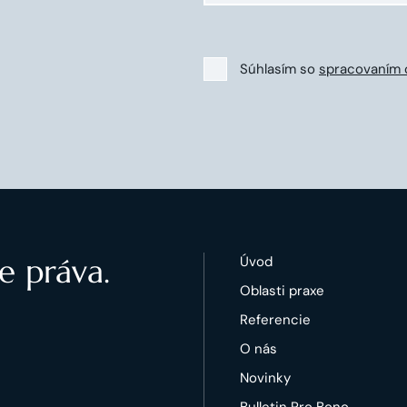
Súhlasím so
spracovaním 
e práva.
Úvod
Oblasti praxe
Referencie
O nás
Novinky
Bulletin Pro Bono