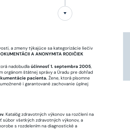
vosti, a zmeny týkajúce sa kategorizácie liečiv
DOKUMENTÁCII A ANONYMITA RODIČIEK
ktorá nadobudla
účinnosť 1. septembra 2005
,
ým orgánom štátnej správy a Úradu pre dohľad
okumentácie pacienta.
Žene, ktorá písomne
 umožnené i garantované zachovanie úplnej
ov
. Katalóg zdravotných výkonov sa rozčlení na
ť súbor všetkých zdravotných výkonov, a
orobe s rozdelením na diagnostické a