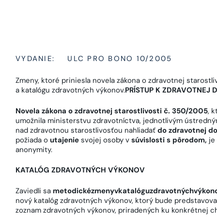
VYDANIE:
ULC PRO BONO 10/2005
Zmeny, ktoré priniesla novela zákona o zdravotnej starostli
a katalógu zdravotných výkonov.
PRÍSTUP K ZDRAVOTNEJ 
Novela zákona o zdravotnej starostlivosti č. 350/2005
, 
umožnila ministerstvu zdravotníctva, jednotlivým ústredn
nad zdravotnou starostlivosťou nahliadať
do zdravotnej d
požiada o
utajenie
svojej osoby v
súvislosti s pôrodom,
je
anonymity.
KATALÓG ZDRAVOTNÝCH VÝKONOV
Zaviedli sa
metodické
zmeny
v
katalógu
zdravotných
výkon
nový katalóg zdravotných výkonov, ktorý bude predstavova
zoznam zdravotných výkonov, priradených ku konkrétnej ch