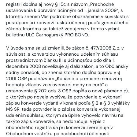
registri dopĺňa aj nový § 15c s názvom „Prechodné
ustanovenia k úpravám účinným od 1. januára 2009“, s
ktorého znením Vás podrobne oboznámime v súvislosti s
postupom pri konverzii uskutočnenej podľa generálneho
zákona, ktorému sa taktiež venujeme v tomto vydaní
bulletinu ULC Čarnogurský PRO BONO.
V úvode sme sa už zmienili, že zákon č. 477/2008 Z. z. v
súvislosti s konverziou vykonanou udelením súhlasu
prostredníctvom článku III s účinnosťou odo dňa 1.
decembra 2008 novelizuje aj ďalší zákon, a to Občiansky
súdny poriadok, do znenia ktorého dopĺňa úpravu v §
200f OSP pod názvom „Konanie o premene menovitej
hodnoty vkladov zo slovenskej meny na eurá“ a
ustanovenie § 202 ods. 3 OSP dopĺňa o nové písmeno p),
z ktorých po novele vyplýva, že potvrdenie o vykonaní
zápisu konverzie vydané v konaní podľa § 2 a § 3 vyhlášky
MS SR, teda potvrdenie o zápise konverzie vykonanej
udelením súhlasu, ktorým sa úplne vyhovelo návrhu na
takýto zápis konverzie, sa nedoručuje. Výpis z
obchodného registra sa pri konverzii zverejňuje v
Obchodnom vestníku po nadobudnutí účinnosti