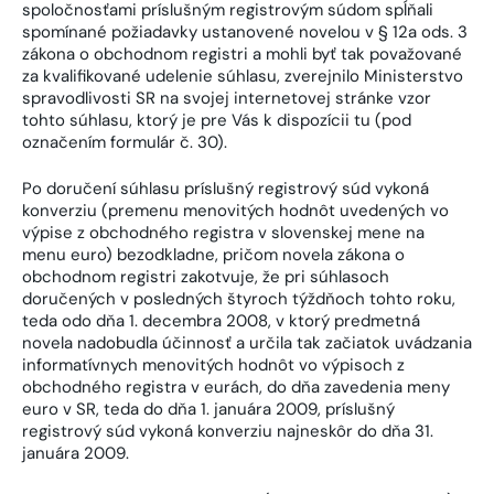
spoločnosťami príslušným registrovým súdom spĺňali
spomínané požiadavky ustanovené novelou v § 12a ods. 3
zákona o obchodnom registri a mohli byť tak považované
za kvalifikované udelenie súhlasu, zverejnilo Ministerstvo
spravodlivosti SR na svojej internetovej stránke vzor
tohto súhlasu, ktorý je pre Vás k dispozícii tu (pod
označením formulár č. 30).
Po doručení súhlasu príslušný registrový súd vykoná
konverziu (premenu menovitých hodnôt uvedených vo
výpise z obchodného registra v slovenskej mene na
menu euro) bezodkladne, pričom novela zákona o
obchodnom registri zakotvuje, že pri súhlasoch
doručených v posledných štyroch týždňoch tohto roku,
teda odo dňa 1. decembra 2008, v ktorý predmetná
novela nadobudla účinnosť a určila tak začiatok uvádzania
informatívnych menovitých hodnôt vo výpisoch z
obchodného registra v eurách, do dňa zavedenia meny
euro v SR, teda do dňa 1. januára 2009, príslušný
registrový súd vykoná konverziu najneskôr do dňa 31.
januára 2009.