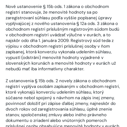
Nové ustanovenie § 15b ods. 1 zákona o obchodnom
registri stanovuje, že menovité hodnoty sa po
zaregistrovaní súhlasu podľa vyššie popísanej úpravy
vyplývajúcej z nového ustanovenia § 12a ods. 3 zákona o
obchodnom registri príslušným registrovým súdom budú
v obchodnom registri uvádzať výlučne v eurách, a to
najskôr odo dňa 1. januára 2009. Registrový súd teda z
výpisu v obchodnom registri príslušnej osoby v ňom
zapísanej, ktorá konverziu vykonala udelením súhlasu,
vypustí (odstráni) menovité hodnoty vyjadrené v
slovenských korunách a menovité hodnoty v eurách už
nebudú mať iba informatívny charakter.
Z ustanovenia § 15b ods. 2 novely zákona o obchodnom
registri vyplýva osobám zapísaným v obchodnom registri,
ktoré vykonajú konverziu udelením súhlasu, ktorý
súčasne nebol spojený s návrhom na zápis inej zmeny,
povinnosť doložiť pri zápise ďalšej zmeny, najneskôr do
dvoch rokov od zaregistrovania súhlasu, úplné znenie
stanov, spoločenskej zmluvy alebo iného právneho
dokumentu o zriadení alebo vnútorných pomeroch
príslušnej osoby obsahujúce menovité hodnoty v eurách.