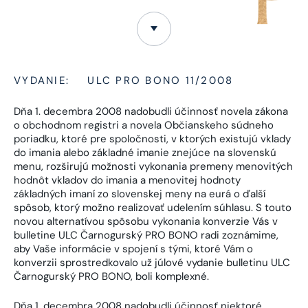
VYDANIE:
ULC PRO BONO 11/2008
Dňa 1. decembra 2008 nadobudli účinnosť novela zákona
o obchodnom registri a novela Občianskeho súdneho
poriadku, ktoré pre spoločnosti, v ktorých existujú vklady
do imania alebo základné imanie znejúce na slovenskú
menu, rozširujú možnosti vykonania premeny menovitých
hodnôt vkladov do imania a menovitej hodnoty
základných imaní zo slovenskej meny na eurá o ďalší
spôsob, ktorý možno realizovať udelením súhlasu. S touto
novou alternatívou spôsobu vykonania konverzie Vás v
bulletine ULC Čarnogurský PRO BONO radi zoznámime,
aby Vaše informácie v spojení s tými, ktoré Vám o
konverzii sprostredkovalo už júlové vydanie bulletinu ULC
Čarnogurský PRO BONO, boli komplexné.
Dňa 1. decembra 2008 nadobudli účinnosť niektoré