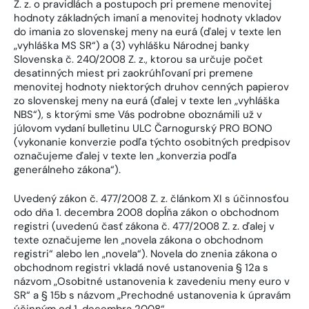
Z. z. o pravidlách a postupoch pri premene menovitej
hodnoty základných imaní a menovitej hodnoty vkladov
do imania zo slovenskej meny na eurá (ďalej v texte len
„vyhláška MS SR“) a (3) vyhlášku Národnej banky
Slovenska č. 240/2008 Z. z., ktorou sa určuje počet
desatinných miest pri zaokrúhľovaní pri premene
menovitej hodnoty niektorých druhov cenných papierov
zo slovenskej meny na eurá (ďalej v texte len „vyhláška
NBS“), s ktorými sme Vás podrobne oboznámili už v
júlovom vydaní bulletinu ULC Čarnogurský PRO BONO
(vykonanie konverzie podľa týchto osobitných predpisov
označujeme ďalej v texte len „konverzia podľa
generálneho zákona“).
Uvedený zákon č. 477/2008 Z. z. článkom XI s účinnosťou
odo dňa 1. decembra 2008 dopĺňa zákon o obchodnom
registri (uvedenú časť zákona č. 477/2008 Z. z. ďalej v
texte označujeme len „novela zákona o obchodnom
registri“ alebo len „novela“). Novela do znenia zákona o
obchodnom registri vkladá nové ustanovenia § 12a s
názvom „Osobitné ustanovenia k zavedeniu meny euro v
SR“ a § 15b s názvom „Prechodné ustanovenia k úpravám