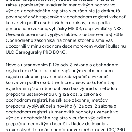
takže spomínaným uvádzaním menovitých hodnôt vo
výpise z obchodného registra v eurách nie je dotknutá
povinnosť osôb zapísaných v obchodnom registri vykonať
konverziu podľa osobitných predpisov, teda podľa
generálneho zákona, vyhlášky MS SR, resp. vyhlášky NBS.
Uvedená povinnosť vyplýva taktiež z ustanovenia § 768e
Obchodného zákonníka, na znenie ktorého sme Vás
upozornili v minuloročnom decembrovom vydaní bulletinu
ULC Čarnogurský PRO BONO.
Novela ustanovením § 12a ods. 3 zákona o obchodnom
registri umožňuje osobám zapísaným v obchodnom
registri splnenie povinnosti zabezpečiť a vykonať
konverziu podľa osobitných predpisov uskutočniť aj
vyjadrením písomného súhlasu bez výhrad s metódou
prepočtu ustanovenou v § 12a ods. 2 zákona o
obchodnom registri. Na základe zákonnej metódy
prepočtu vyplývajúcej z nového § 12a ods. 2 zákona o
obchodnom registri sú menovité hodnoty uvedené vo
výpise z obchodného registra v eurách výsledkom
prepočtu menovitých hodnôt vkladov do imania v
slovenských korunách podľa konverzného kurzu (30,1260