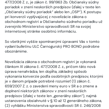
477/2008 Z. z., je zákon č. 99/1963 Zb. Občiansky súdny
poriadok v znení neskorších predpisov (ďalej v texte len
„Občiansky súdny poriadok“ alebo len „OSP“). K postupu
pri konverzii vyplývajúcej z novelizácie zákona o
obchodnom registri a Občianskeho súdneho poriadku už
zverejnilo Ministerstvo spravodlivosti SR na svojej
internetovej stránke osobitnú informáciu.
So všetkými vyššie spomínanými úpravami Vás v tomto
vydaní bulletinu ULC Čarnogurský PRO BONO podrobne
oboznámime.
Novelizácia zákona o obchodnom registri je vykonaná
článkom XI zákona č. 477/2008 Z. z., pričom táto nová
úprava nenahrádza, len dopĺňa, základný spôsob
vykonania konverzie podľa osobitných predpisov, ktorými
je v danom prípade potrebné rozumieť (1) zákon č.
659/2007 Z. z. o zavedení meny euro v SR a o zmene a
doplnení niektorých zákonov v znení neskorších
predpisov (ďalej v texte len „generálny zákon“), najmä
ustanovenia obsiahnuté v § 10 až 12 generálneho zákona,
(2) vyhlášku Ministerstva spravodlivosti SR č. 246/2008