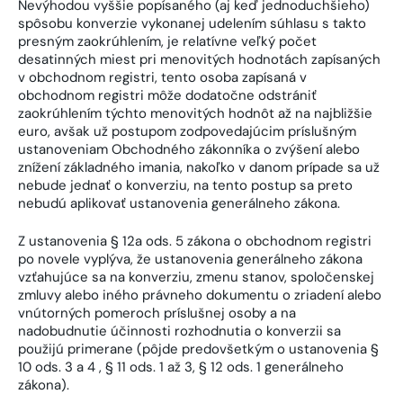
Nevýhodou vyššie popísaného (aj keď jednoduchšieho)
spôsobu konverzie vykonanej udelením súhlasu s takto
presným zaokrúhlením, je relatívne veľký počet
desatinných miest pri menovitých hodnotách zapísaných
v obchodnom registri, tento osoba zapísaná v
obchodnom registri môže dodatočne odstrániť
zaokrúhlením týchto menovitých hodnôt až na najbližšie
euro, avšak už postupom zodpovedajúcim príslušným
ustanoveniam Obchodného zákonníka o zvýšení alebo
znížení základného imania, nakoľko v danom prípade sa už
nebude jednať o konverziu, na tento postup sa preto
nebudú aplikovať ustanovenia generálneho zákona.
Z ustanovenia § 12a ods. 5 zákona o obchodnom registri
po novele vyplýva, že ustanovenia generálneho zákona
vzťahujúce sa na konverziu, zmenu stanov, spoločenskej
zmluvy alebo iného právneho dokumentu o zriadení alebo
vnútorných pomeroch príslušnej osoby a na
nadobudnutie účinnosti rozhodnutia o konverzii sa
použijú primerane (pôjde predovšetkým o ustanovenia §
10 ods. 3 a 4 , § 11 ods. 1 až 3, § 12 ods. 1 generálneho
zákona).