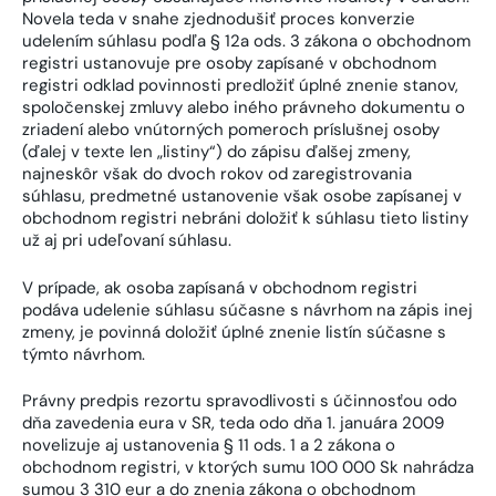
Novela teda v snahe zjednodušiť proces konverzie
udelením súhlasu podľa § 12a ods. 3 zákona o obchodnom
registri ustanovuje pre osoby zapísané v obchodnom
registri odklad povinnosti predložiť úplné znenie stanov,
spoločenskej zmluvy alebo iného právneho dokumentu o
zriadení alebo vnútorných pomeroch príslušnej osoby
(ďalej v texte len „listiny“) do zápisu ďalšej zmeny,
najneskôr však do dvoch rokov od zaregistrovania
súhlasu, predmetné ustanovenie však osobe zapísanej v
obchodnom registri nebráni doložiť k súhlasu tieto listiny
už aj pri udeľovaní súhlasu.
V prípade, ak osoba zapísaná v obchodnom registri
podáva udelenie súhlasu súčasne s návrhom na zápis inej
zmeny, je povinná doložiť úplné znenie listín súčasne s
týmto návrhom.
Právny predpis rezortu spravodlivosti s účinnosťou odo
dňa zavedenia eura v SR, teda odo dňa 1. januára 2009
novelizuje aj ustanovenia § 11 ods. 1 a 2 zákona o
obchodnom registri, v ktorých sumu 100 000 Sk nahrádza
sumou 3 310 eur a do znenia zákona o obchodnom