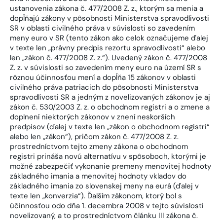
ustanovenia zákona č. 477/2008 Z. z., ktorým sa menia a
dopĺňajú zákony v pôsobnosti Ministerstva spravodlivosti
SR v oblasti civilného práva v súvislosti so zavedením
meny euro v SR (tento zákon ako celok označujeme ďalej
v texte len „právny predpis rezortu spravodlivosti“ alebo
len „zákon č. 477/2008 Z. z.“). Uvedený zákon č. 477/2008
Z. z. v súvislosti so zavedením meny euro na území SR s
rôznou účinnosťou mení a dopĺňa 15 zákonov v oblasti
civilného práva patriacich do pôsobnosti Ministerstva
spravodlivosti SR a jedným z novelizovaných zákonov je aj
zákon č. 530/2003 Z. z. o obchodnom registri a o zmene a
doplnení niektorých zákonov v znení neskorších
predpisov (ďalej v texte len „zákon o obchodnom registri“
alebo len „zákon“), pričom zákon č. 477/2008 Z. z.
prostredníctvom tejto zmeny zákona o obchodnom
registri prináša novú alternatívu v spôsoboch, ktorými je
možné zabezpečiť vykonanie premeny menovitej hodnoty
základného imania a menovitej hodnoty vkladov do
základného imania zo slovenskej meny na eurá (ďalej v
texte len „konverzia“). Ďalším zákonom, ktorý bol s
účinnosťou odo dňa 1. decembra 2008 v tejto súvislosti
novelizovaný, a to prostredníctvom článku III zákona č.