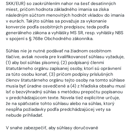
SKK/EUR) so zaokrúhlením nahor na šesť desatinných
miest, pričom hodnota základného imania sa získa
následným súčtom menovitých hodnôt vkladov do imania
v eurách. Takýto súhlas sa považuje za vykonanie
konverzie podľa osobitných predpisov, teda podľa
generálneho zákona a vyhlášky MS SR, resp. vyhlášky NBS
v spojení s § 768e Obchodného zákonníka.
Súhlas nie je nutné podávať na žiadnom osobitnom
tlačive, avšak novela pre kvalifikovanosť súhlasu vyžaduje,
(1) aby bol súhlas písomný, (2) podpísaný členmi
štatutárneho orgánu zapísanej osoby, ktorí sú oprávnení
za túto osobu konať, (3) pričom podpisy príslušných
členov štatutárneho orgánu tejto osoby na tomto súhlase
musia byť úradne osvedčené a (4) z hľadiska obsahu musí
ísť o bezvýhradný súhlas s metódou prepočtu popísanou
v predchádzajúcom texte. Novela tiež explicitne určuje,
že na späťvzatie tohto súhlasu alebo na súhlas, ktorý
nespĺňa požiadavky podľa predchádzajúcej vety sa
nebude prihliadať.
V snahe zabezpečiť, aby súhlasy doručované