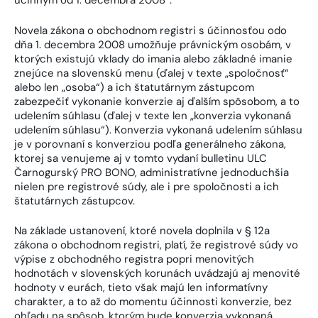
účinným od 1. decembra 2008“.
Novela zákona o obchodnom registri s účinnosťou odo
dňa 1. decembra 2008 umožňuje právnickým osobám, v
ktorých existujú vklady do imania alebo základné imanie
znejúce na slovenskú menu (ďalej v texte „spoločnosť“
alebo len „osoba“) a ich štatutárnym zástupcom
zabezpečiť vykonanie konverzie aj ďalším spôsobom, a to
udelením súhlasu (ďalej v texte len „konverzia vykonaná
udelením súhlasu“). Konverzia vykonaná udelením súhlasu
je v porovnaní s konverziou podľa generálneho zákona,
ktorej sa venujeme aj v tomto vydaní bulletinu ULC
Čarnogurský PRO BONO, administratívne jednoduchšia
nielen pre registrové súdy, ale i pre spoločnosti a ich
štatutárnych zástupcov.
Na základe ustanovení, ktoré novela doplnila v § 12a
zákona o obchodnom registri, platí, že registrové súdy vo
výpise z obchodného registra popri menovitých
hodnotách v slovenských korunách uvádzajú aj menovité
hodnoty v eurách, tieto však majú len informatívny
charakter, a to až do momentu účinnosti konverzie, bez
ohľadu na spôsob, ktorým bude konverzia vykonaná,