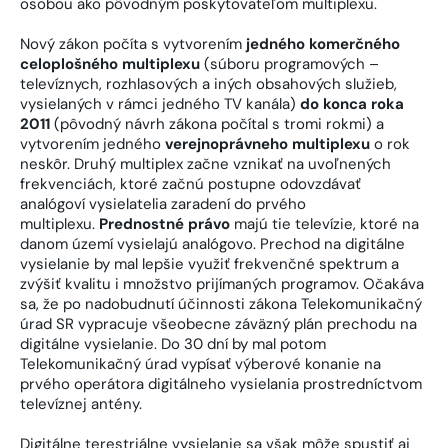
osobou ako pôvodným poskytovateľom multiplexu.
Nový zákon počíta s vytvorením
jedného komerčného
celoplošného multiplexu
(súboru programových –
televíznych, rozhlasových a iných obsahových služieb,
vysielaných v rámci jedného TV kanála)
do konca roka
2011
(pôvodný návrh zákona počítal s tromi rokmi) a
vytvorením jedného
verejnoprávneho multiplexu
o rok
neskôr. Druhý multiplex začne vznikať na uvoľnených
frekvenciách, ktoré začnú postupne odovzdávať
analógoví vysielatelia zaradení do prvého
multiplexu.
Prednostné právo
majú tie televízie, ktoré na
danom území vysielajú analógovo. Prechod na digitálne
vysielanie by mal lepšie využiť frekvenčné spektrum a
zvýšiť kvalitu i množstvo prijímaných programov. Očakáva
sa, že po nadobudnutí účinnosti zákona Telekomunikačný
úrad SR vypracuje všeobecne záväzný plán prechodu na
digitálne vysielanie. Do 30 dní by mal potom
Telekomunikačný úrad vypísať výberové konanie na
prvého operátora digitálneho vysielania prostredníctvom
televíznej antény.
Digitálne terestriálne vysielanie sa však môže spustiť aj