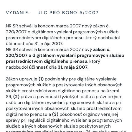
VYDANIE:
ULC PRO BONO 5/2007
NR SR schválila koncom marca 2007 nový zákon č.
220/2007 o digitálnom vysielaní programových služieb
prostredníctvom digitálneho prenosu, ktorý nadobudol
účinnosť dňa 31. mája 2007.
NR SR schválila koncom marca 2007 nový
zákon č.
220/2007 o digitálnom vysielaní programových služieb
prostredníctvom digitálneho prenosu
, ktorý
nadobudol
účinnosť
dňa
31. mája 2007
.
Zákon upravuje
(1)
podmienky pre digitálne vysielanie
programových služieb a poskytovanie iných obsahových
služieb prostredníctvom digitálneho prenosu na území
SR,
(2)
práva a povinnosti fyzických osôb a právnických
osôb pri digitálnom vysielaní programových služieb a pri
poskytovaní iných obsahových služieb prostredníctvom
digitálneho prenosu a
(3)
pôsobnosť orgánov verejnej
správy pri regulácii digitálneho vysielania programových
služieb a iných obsahových služieb poskytovaných