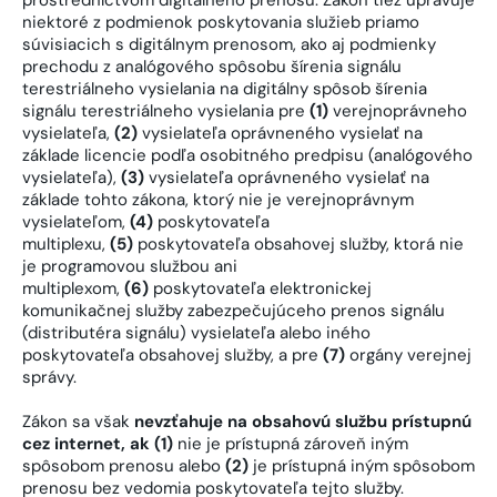
prostredníctvom digitálneho prenosu. Zákon tiež upravuje
niektoré z podmienok poskytovania služieb priamo
súvisiacich s digitálnym prenosom, ako aj podmienky
prechodu z analógového spôsobu šírenia signálu
terestriálneho vysielania na digitálny spôsob šírenia
signálu terestriálneho vysielania pre
(1)
verejnoprávneho
vysielateľa,
(2)
vysielateľa oprávneného vysielať na
základe licencie podľa osobitného predpisu (analógového
vysielateľa),
(3)
vysielateľa oprávneného vysielať na
základe tohto zákona, ktorý nie je verejnoprávnym
vysielateľom,
(4)
poskytovateľa
multiplexu,
(5)
poskytovateľa obsahovej služby, ktorá nie
je programovou službou ani
multiplexom,
(6)
poskytovateľa elektronickej
komunikačnej služby zabezpečujúceho prenos signálu
(distributéra signálu) vysielateľa alebo iného
poskytovateľa obsahovej služby, a pre
(7)
orgány verejnej
správy.
Zákon sa však
nevzťahuje na obsahovú službu prístupnú
cez internet, ak (1)
nie je prístupná zároveň iným
spôsobom prenosu alebo
(2)
je prístupná iným spôsobom
prenosu bez vedomia poskytovateľa tejto služby.