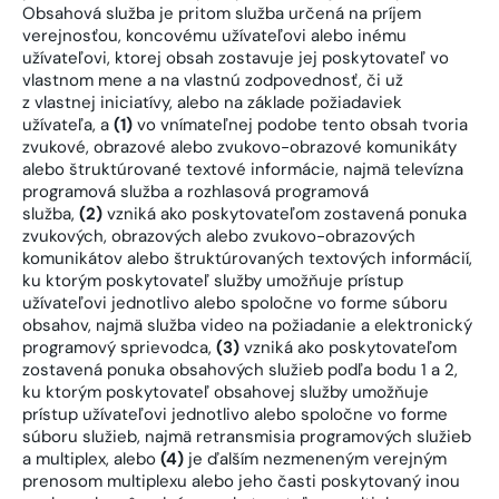
Obsahová služba je pritom služba určená na príjem
verejnosťou, koncovému užívateľovi alebo inému
užívateľovi, ktorej obsah zostavuje jej poskytovateľ vo
vlastnom mene a na vlastnú zodpovednosť, či už
z vlastnej iniciatívy, alebo na základe požiadaviek
užívateľa, a
(1)
vo vnímateľnej podobe tento obsah tvoria
zvukové, obrazové alebo zvukovo-obrazové komunikáty
alebo štruktúrované textové informácie, najmä televízna
programová služba a rozhlasová programová
služba,
(2)
vzniká ako poskytovateľom zostavená ponuka
zvukových, obrazových alebo zvukovo-obrazových
komunikátov alebo štruktúrovaných textových informácií,
ku ktorým poskytovateľ služby umožňuje prístup
užívateľovi jednotlivo alebo spoločne vo forme súboru
obsahov, najmä služba video na požiadanie a elektronický
programový sprievodca,
(3)
vzniká ako poskytovateľom
zostavená ponuka obsahových služieb podľa bodu 1 a 2,
ku ktorým poskytovateľ obsahovej služby umožňuje
prístup užívateľovi jednotlivo alebo spoločne vo forme
súboru služieb, najmä retransmisia programových služieb
a multiplex, alebo
(4)
je ďalším nezmeneným verejným
prenosom multiplexu alebo jeho časti poskytovaný inou