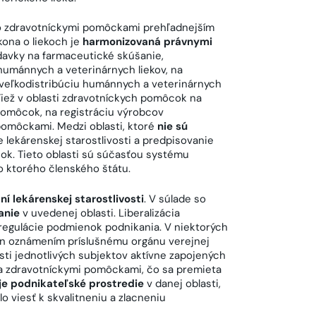
o zdravotníckymi pomôckami prehľadnejším
kona o liekoch je
harmonizovaná právnymi
davky na farmaceutické skúšanie,
 humánnych a veterinárnych liekov, na
a veľkodistribúciu humánnych a veterinárnych
Tiež v oblasti zdravotníckych pomôcok na
pomôcok, na registráciu výrobcov
omôckami. Medzi oblasti, ktoré
nie sú
 lekárenskej starostlivosti a predpisovanie
ok. Tieto oblasti sú súčasťou systému
o ktorého členského štátu.
í lekárenskej starostlivosti
. V súlade so
kanie
v uvedenej oblasti. Liberalizácia
regulácie podmienok podnikania. V niektorých
en oznámením príslušnému orgánu verejnej
sti jednotlivých subjektov aktívne zapojených
i a zdravotníckymi pomôckami, čo sa premieta
je podnikateľské prostredie
v danej oblasti,
o viesť k skvalitneniu a zlacneniu