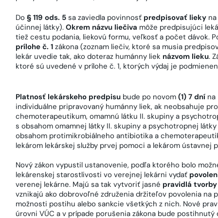
Do
§ 119 ods. 5
sa zaviedla povinnosť
predpisovať lieky
na 
účinnej látky).
Okrem názvu liečiva
môže predpisujúci leká
tiež cestu podania, liekovú formu, veľkosť a počet dávok. 
prílohe č. 1
zákona (zoznam liečiv, ktoré sa musia predpisov
lekár uvedie tak, ako doteraz humánny liek
názvom lieku
. 
ktoré sú uvedené v prílohe č. 1, ktorých výdaj je podmiene
Platnosť lekárskeho predpisu
bude po novom
(1) 7 dní
na
individuálne pripravovaný humánny liek, ak neobsahuje pro
chemoterapeutikum, omamnú látku II. skupiny a psychotropn
s obsahom omamnej látky II. skupiny a psychotropnej látky I
obsahom protimikrobiálneho antibiotika a chemoterapeuti
lekárom lekárskej služby prvej pomoci a lekárom ústavnej 
Nový zákon vypustil ustanovenie, podľa ktorého bolo možné
lekárenskej starostlivosti vo verejnej lekárni vydať
povolen
verenej lekárne. Majú sa tak vytvoriť jasné
pravidlá tvorby 
vznikajú ako dobrovoľné združenia držiteľov povolenia na p
možnosti postihu alebo sankcie všetkých z nich. Nové pravid
úrovni VÚC a v prípade porušenia zákona bude postihnutý d