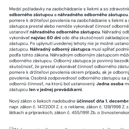
Medzi požiadavky na zaobchádzanie s liekmi a so zdravotn
odborného zástupcu
a
náhradného odborného zástupcu
pomere k držiteľovi povolenia na zaobchádzanie s liekmi 
zástupca prestal alebo nemôže vykonávať činnosť odborné
ustanoviť
náhradného odborného zástupcu
. Náhradný od
vykonávať
najviac 60 dní
odo dňa skutočnosti zakladajúce
zástupcu. Po uplynutí uvedenej lehoty nie je možné ustan
zástupcu.
Náhradný odborný zástupca
musí spĺňať podm
podľa tohto zákona. Náhradným odborným zástupcom môže 
odborného zástupcu. Odborný zástupca je povinný bezodkla
skutočnosť, že prestal vykonávať činnosť odborného zást
pomere k držiteľovi povolenia okrem prípadu, ak je odborn
povolenia. Osobná zodpovednosť odborného zástupcu sa p
odbornú činnosť, na ktorú bol ustanovený.
Jedna osoba
m
zástupcu
len v jednej prevádzkarni
.
Nový zákon o liekoch nadobudne
účinnosť dňa 1. decembr
napr. zákon č. 147/2001 Z. z. o reklame, zákon č. 139/1998 
látkach a prípravkoch, zákon č. 455/1991 Zb. o živnostensk