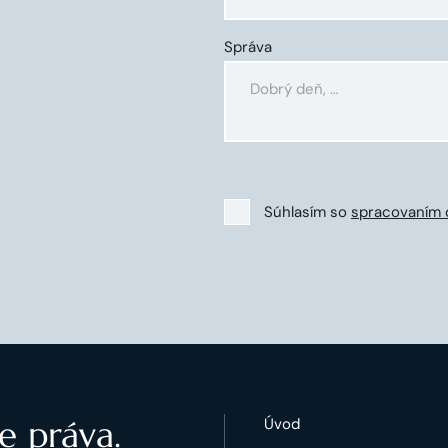
Správa
Súhlasím so
spracovaním 
e práva.
Úvod