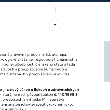
zovaná právnymi predpismi EÚ, ako napr.
akologické skúšanie, registrácia humánnych a
 výhradnej pôsobnosti členského štátu a teda
ostlivosti a predpisovanie humánnych a
jmä o zmenách v predpisovaní liekov Vás
rijala
nový zákon o liekoch a zdravotníckych
), ktorý nahradil pôvodný zákon
č. 140/1998 Z.
h predpisoch a vyhlášku Ministerstva
znam
anatomicko-terapeuticko-chemických
nerického lieku.