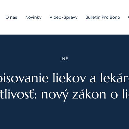
O nás
Novinky
Video-Správy
Bulletin Pro Bono
Public Private Partnership
INÉ
Riešenie sporov
isovanie liekov a leká
Fúzie a akvizície
Právo obchodných spoločností
tlivosť: nový zákon o 
Právo hospodárskej súťaže