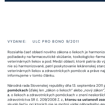
VYDANIE:
ULC PRO BONO 9/2011
Rozsiahla časť oblastí nového zákona o liekoch je harmoni
požiadavky na farmaceutické skúšanie, toxikologicko-farm
veterinárnych liekov a pod. Medzi oblasti, ktoré patria do
nie sú harmonizované, patrí poskytovanie lekárenskej star
veterinárnych liekov a zdravotníckych pomôcok a práve na
informujeme v tomto článku.
Národná rada Slovenskej republiky dňa 13. septembra 2011 p
pomôckach
(ďalej len „zákon o liekoch“ alebo „nový zákon“
z.
o liekoch a zdravotníckych pomôckach v znení neskoršíc
zdravotníctva SR č. 209/2008 Z. z.,
ktorou sa ustanovil zo
skupín liečiv, pri ktorých nie je možný výdaj náhradného ge