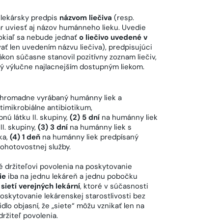
lekársky predpis
názvom liečiva
(resp.
r uviesť aj názov humánneho lieku. Uvedie
Pokiaľ sa nebude jednať
o liečivo uvedené v
ať len uvedením názvu liečiva), predpisujúci
Zákon súčasne stanovil pozitívny zoznam liečiv,
ný výlučne najlacnejším dostupným liekom.
 hromadne vyrábaný humánny liek a
timikrobiálne antibiotikum,
ú látku II. skupiny,
(2) 5 dní
na humánny liek
I. skupiny,
(3) 3 dní
na humánny liek s
ka,
(4) 1 deň
na humánny liek predpísaný
pohotovostnej služby.
 držiteľovi povolenia na poskytovanie
ie
iba na jednu lekáreň a jednu pobočku
sietí verejných lekární
, ktoré v súčasnosti
oskytovanie lekárenskej starostlivosti bez
lo objasní, že „siete“ môžu vznikať len na
ržiteľ povolenia.