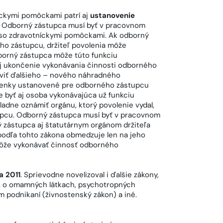
íckymi pomôckami patrí aj
ustanovenie
. Odborný zástupca musí byť v pracovnom
a so zdravotníckymi pomôckami. Ak odborný
ho zástupcu, držiteľ povolenia môže
borný zástupca môže túto funkciu
j ukončenie vykonávania činnosti odborného
oviť ďalšieho – nového náhradného
ienky ustanovené pre odborného zástupcu
byť aj osoba vykonávajúca už funkciu
dne oznámiť orgánu, ktorý povolenie vydal,
upcu. Odborný zástupca musí byť v pracovnom
ý zástupca aj štatutárnym orgánom držiteľa
odľa tohto zákona obmedzuje len na jeho
ôže vykonávať činnosť odborného
a 2011
. Sprievodne novelizoval i ďalšie zákony,
Z. z. o omamných látkach, psychotropných
om podnikaní (živnostenský zákon) a iné.