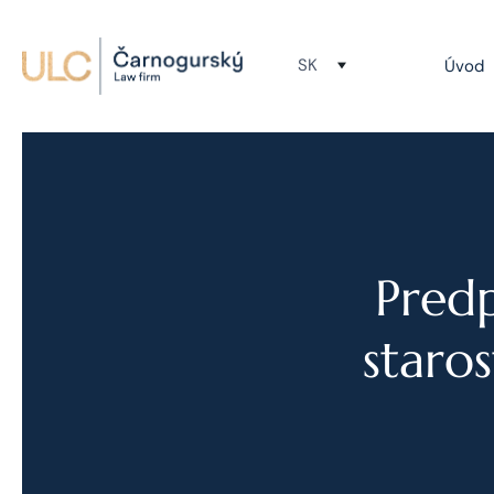
SK
Úvod
Predp
staros