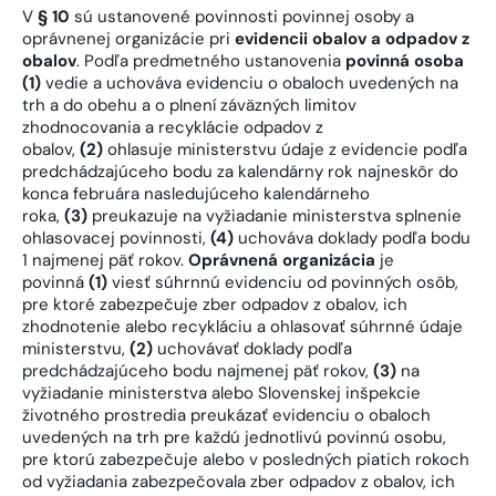
V
§ 10
sú ustanovené povinnosti povinnej osoby a
oprávnenej organizácie pri
evidencii obalov a odpadov z
obalov
. Podľa predmetného ustanovenia
povinná osoba
(1)
vedie a uchováva evidenciu o obaloch uvedených na
trh a do obehu a o plnení záväzných limitov
zhodnocovania a recyklácie odpadov z
obalov,
(2)
ohlasuje ministerstvu údaje z evidencie podľa
predchádzajúceho bodu za kalendárny rok najneskôr do
konca februára nasledujúceho kalendárneho
roka,
(3)
preukazuje na vyžiadanie ministerstva splnenie
ohlasovacej povinnosti,
(4)
uchováva doklady podľa bodu
1 najmenej päť rokov.
Oprávnená organizácia
je
povinná
(1)
viesť súhrnnú evidenciu od povinných osôb,
pre ktoré zabezpečuje zber odpadov z obalov, ich
zhodnotenie alebo recykláciu a ohlasovať súhrnné údaje
ministerstvu,
(2)
uchovávať doklady podľa
predchádzajúceho bodu najmenej päť rokov,
(3)
na
vyžiadanie ministerstva alebo Slovenskej inšpekcie
životného prostredia preukázať evidenciu o obaloch
uvedených na trh pre každú jednotlivú povinnú osobu,
pre ktorú zabezpečuje alebo v posledných piatich rokoch
od vyžiadania zabezpečovala zber odpadov z obalov, ich