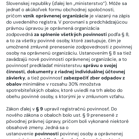
Slovenskej republiky (ďalej len „ministerstvo“). Môže sa
jednať o akúkoľvek formu obchodnej spoločnosti,
pričom
vznik oprávnenej organizácie
je viazaný na zápis
do uvedeného registra. V porovnaní s predchádzajúcou
právnou úpravou je oprávnená organizácia
zodpovedná
za splnenie všetkých povinností
podľa § 8,
a to za všetky povinné osoby, ktoré zastupuje, čím je
umožnené zmluvné prenesenie zodpovednosti z povinnej
osoby na oprávnenú organizáciu. Ustanovením § 8 sa tiež
zavádzajú nové povinnosti oprávnenej organizácie, a to
povinnosť predkladať ministerstvu
správu o svojej
činnosti, dokumenty z riadnej individuálnej účtovnej
závierky
, a tiež povinnosť
zabezpečiť zber odpadov z
obalov
minimálne v rozsahu 30% množstva
spotrebiteľských obalov, ktoré uviedli na trh alebo do
obehu povinné osoby, s ktorými je v zmluvnom vzťahu.
Zákon ďalej v
§ 9
upravil registračnú povinnosť. Do
nového zákona o obaloch bolo ust. § 9 prenesené z
pôvodnej právnej úpravy, pričom boli vykonané niektoré
obsahové zmeny. Jedná sa o
ustanovenie
povinnosti
povinnej osoby a oprávnenej