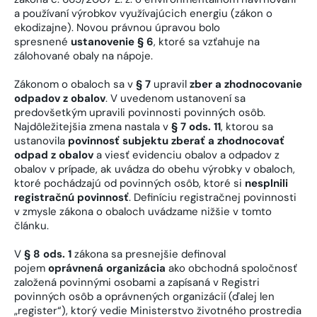
a používaní výrobkov využívajúcich energiu (zákon o
ekodizajne). Novou právnou úpravou bolo
spresnené
ustanovenie § 6
, ktoré sa vzťahuje na
zálohované obaly na nápoje.
Zákonom o obaloch sa v
§ 7
upravil
zber a zhodnocovanie
odpadov z obalov
. V uvedenom ustanovení sa
predovšetkým upravili povinnosti povinných osôb.
Najdôležitejšia zmena nastala v
§ 7 ods. 11
, ktorou sa
ustanovila
povinnosť subjektu zberať a zhodnocovať
odpad z obalov
a viesť evidenciu obalov a odpadov z
obalov v prípade, ak uvádza do obehu výrobky v obaloch,
ktoré pochádzajú od povinných osôb, ktoré si
nesplnili
registračnú povinnosť
. Definíciu registračnej povinnosti
v zmysle zákona o obaloch uvádzame nižšie v tomto
článku.
V
§ 8 ods. 1
zákona sa presnejšie definoval
pojem
oprávnená organizácia
ako obchodná spoločnosť
založená povinnými osobami a zapísaná v Registri
povinných osôb a oprávnených organizácií (ďalej len
„register“), ktorý vedie Ministerstvo životného prostredia