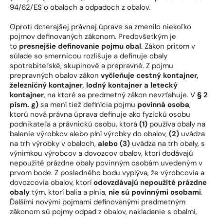
94/62/ES o obaloch a odpadoch z obalov.
Oproti doterajšej právnej úprave sa zmenilo niekoľko
pojmov definovaných zákonom. Predovšetkým je
to
presnejšie definovanie pojmu obal
. Zákon pritom v
súlade so smernicou rozlišuje a definuje obaly
spotrebiteľské, skupinové a prepravné. Z pojmu
prepravných obalov zákon
vyčleňuje cestný kontajner,
železničný kontajner, lodný kontajner a letecký
kontajner
, na ktoré sa predmetný zákon nevzťahuje. V
§ 2
písm. g)
sa mení tiež definícia pojmu
povinná osoba
,
ktorú nová právna úprava definuje ako fyzickú osobu
podnikateľa a právnickú osobu, ktorá
(1)
používa obaly na
balenie výrobkov alebo plní výrobky do obalov,
(2)
uvádza
na trh výrobky v obaloch,
alebo (3)
uvádza na trh obaly, s
výnimkou výrobcov a dovozcov obalov, ktorí dodávajú
nepoužité prázdne obaly povinným osobám uvedeným v
prvom bode. Z posledného bodu vyplýva, že výrobcovia a
dovozcovia obalov, ktorí
odovzdávajú nepoužité prázdne
obaly
tým, ktorí balia a plnia,
nie sú povinnými osobami
.
Ďalšími novými pojmami definovanými predmetným
zákonom sú pojmy odpad z obalov, nakladanie s obalmi,