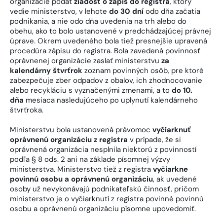
organizácie podať
žiadosť o zápis do registra
, ktorý
vedie ministerstvo, v lehote
do 30 dní
odo dňa začatia
podnikania, a nie odo dňa uvedenia na trh alebo do
obehu, ako to bolo ustanovené v predchádzajúcej právnej
úprave. Okrem uvedeného bola tiež presnejšie upravená
procedúra zápisu do registra. Bola zavedená povinnosť
oprávnenej organizácie zaslať ministerstvu
za
kalendárny štvrťrok
zoznam povinných osôb, pre ktoré
zabezpečuje zber odpadov z obalov, ich zhodnocovanie
alebo recykláciu s vyznačenými zmenami, a to
do 10.
dňa
mesiaca nasledujúceho po uplynutí kalendárneho
štvrťroka.
Ministerstvu bola ustanovená právomoc
vyčiarknuť
oprávnenú organizáciu z registra
v prípade, že si
oprávnená organizácia nesplnila niektorú z povinností
podľa § 8 ods. 2 ani na základe písomnej výzvy
ministerstva. Ministerstvo tiež z registra
vyčiarkne
povinnú osobu a oprávnenú organizáciu
, ak uvedené
osoby už nevykonávajú podnikateľskú činnosť, pričom
ministerstvo je o vyčiarknutí z registra povinné povinnú
osobu a oprávnenú organizáciu písomne upovedomiť.