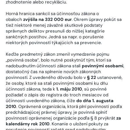
zhodnotenie alebo recykláciu.
Horná hranica sankcií sa účinnosťou zákona o
obaloch
zvýšila na 332 000 eur
. Okrem úpravy pokút sa
tiež niektoré menej závažné skutkové podstaty
správnych deliktov presunuli do nižšej kategórie
sankčných postihov. Jedná sa napr. o porušenie
niektorých povinností týkajúcich sa prevencie.
Keďže predmetný zákon zmenil vymedzenie pojmu
„povinná osoba“, bolo nutné poskytnúť tým, ktorí sa
nadobudnutím účinnosti zákona stali
povinnými osobami
,
dostatočný čas na splnenie nových zákonných
povinností. Z uvedeného dôvodu bolo v
§ 22
ustanovené,
že osoby, ktoré sa stali povinnými osobami ku dňu
účinnosti zákona, teda k
1. máju 2010
, sú povinné
požiadať o zápis do registra do troch mesiacov od
účinnosti uvedeného zákona, čiže
do dňa 1. augusta
2010
. Oprávnená organizácia, ktorá plní povinnosti podľa
predchádzajúcej právnej úpravy, je povinná splniť
povinnosti oprávnenej organizácie podľa § 8 prvýkrát
za
kalendárny rok 2010
. Konanie o uložení pokuty za
porušenie povinností začaté pred nadobudnutím