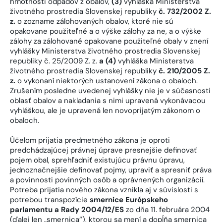
hmotnosti odpadov z obalov,
(3)
vyhláška Ministerstva
životného prostredia Slovenskej republiky
č. 732/2002 Z.
z.
o zozname zálohovaných obalov, ktoré nie sú
opakovane použiteľné a o výške zálohy za ne, a o výške
zálohy za zálohované opakovane použiteľné obaly v znení
vyhlášky Ministerstva životného prostredia Slovenskej
republiky č. 25/2009 Z. z.
a (4)
vyhláška Ministerstva
životného prostredia Slovenskej republiky
č. 210/2005 Z.
z.
o vykonaní niektorých ustanovení zákona o obaloch.
Zrušením posledne uvedenej vyhlášky nie je v súčasnosti
oblasť obalov a nakladania s nimi upravená vykonávacou
vyhláškou, ale je upravená len novoprijatým zákonom o
obaloch.
Účelom prijatia predmetného zákona je oproti
predchádzajúcej právnej úprave presnejšie definovať
pojem obal, sprehľadniť existujúcu právnu úpravu,
jednoznačnejšie definovať pojmy, upraviť a spresniť práva
a povinnosti povinných osôb a oprávnených organizácií.
Potreba prijatia nového zákona vznikla aj v súvislosti s
potrebou transpozície
smernice Európskeho
parlamentu a Rady 2004/12/ES
zo dňa 11. februára 2004
(ďalej len „smernica“), ktorou sa mení a dopĺňa smernica