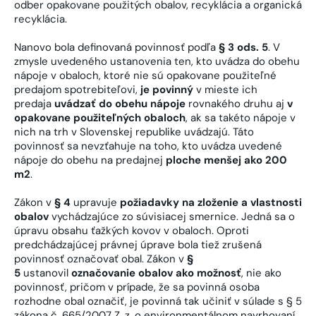
odber opakovane použitých obalov, recyklácia a organická
recyklácia.
Nanovo bola definovaná povinnosť podľa
§ 3 ods. 5
. V
zmysle uvedeného ustanovenia ten, kto uvádza do obehu
nápoje v obaloch, ktoré nie sú opakovane použiteľné
predajom spotrebiteľovi,
je povinný
v mieste ich
predaja
uvádzať do obehu nápoje
rovnakého druhu aj
v
opakovane použiteľných obaloch
, ak sa takéto nápoje v
nich na trh v Slovenskej republike uvádzajú. Táto
povinnosť sa nevzťahuje na toho, kto uvádza uvedené
nápoje do obehu na predajnej
ploche menšej ako 200
m2
.
Zákon v
§ 4
upravuje
požiadavky na zloženie a vlastnosti
obalov
vychádzajúce zo súvisiacej smernice. Jedná sa o
úpravu obsahu ťažkých kovov v obaloch. Oproti
predchádzajúcej právnej úprave bola tiež zrušená
povinnosť označovať obal. Zákon v
§
5
ustanovil
označovanie obalov ako možnosť
, nie ako
povinnosť, pričom v prípade, že sa povinná osoba
rozhodne obal označiť, je povinná tak učiniť v súlade s § 5
zákona č. 665/2007 Z. z. o environmentálnom navrhovaní