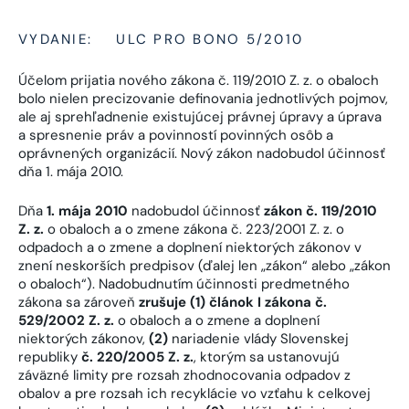
VYDANIE:
ULC PRO BONO 5/2010
Účelom prijatia nového zákona č. 119/2010 Z. z. o obaloch
bolo nielen precizovanie definovania jednotlivých pojmov,
ale aj sprehľadnenie existujúcej právnej úpravy a úprava
a spresnenie práv a povinností povinných osôb a
oprávnených organizácií. Nový zákon nadobudol účinnosť
dňa 1. mája 2010.
Dňa
1. mája 2010
nadobudol účinnosť
zákon č. 119/2010
Z. z.
o obaloch a o zmene zákona č. 223/2001 Z. z. o
odpadoch a o zmene a doplnení niektorých zákonov v
znení neskorších predpisov (ďalej len „zákon“ alebo „zákon
o obaloch“). Nadobudnutím účinnosti predmetného
zákona sa zároveň
zrušuje (1) článok I zákona č.
529/2002 Z. z.
o obaloch a o zmene a doplnení
niektorých zákonov,
(2)
nariadenie vlády Slovenskej
republiky
č. 220/2005 Z. z.
, ktorým sa ustanovujú
záväzné limity pre rozsah zhodnocovania odpadov z
obalov a pre rozsah ich recyklácie vo vzťahu k celkovej