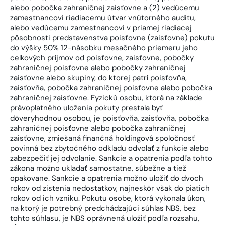
alebo pobočka zahraničnej zaisťovne a (2) vedúcemu
zamestnancovi riadiacemu útvar vnútorného auditu,
alebo vedúcemu zamestnancovi v priamej riadiacej
pôsobnosti predstavenstva poisťovne (zaisťovne) pokutu
do výšky 50% 12-násobku mesačného priemeru jeho
celkových príjmov od poisťovne, zaisťovne, pobočky
zahraničnej poisťovne alebo pobočky zahraničnej
zaisťovne alebo skupiny, do ktorej patrí poisťovňa,
zaisťovňa, pobočka zahraničnej poisťovne alebo pobočka
zahraničnej zaisťovne. Fyzickú osobu, ktorá na základe
právoplatného uloženia pokuty prestala byť
dôveryhodnou osobou, je poisťovňa, zaisťovňa, pobočka
zahraničnej poisťovne alebo pobočka zahraničnej
zaisťovne, zmiešaná finančná holdingová spoločnosť
povinná bez zbytočného odkladu odvolať z funkcie alebo
zabezpečiť jej odvolanie. Sankcie a opatrenia podľa tohto
zákona možno ukladať samostatne, súbežne a tiež
opakovane. Sankcie a opatrenia možno uložiť do dvoch
rokov od zistenia nedostatkov, najneskôr však do piatich
rokov od ich vzniku. Pokutu osobe, ktorá vykonala úkon,
na ktorý je potrebný predchádzajúci súhlas NBS, bez
tohto súhlasu, je NBS oprávnená uložiť podľa rozsahu,