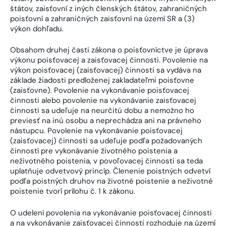
štátov, zaisťovní z iných členských štátov, zahraničných
poisťovní a zahraničných zaisťovní na území SR a (3)
výkon dohľadu.
Obsahom druhej časti zákona o poisťovníctve je úprava
výkonu poisťovacej a zaisťovacej činnosti. Povolenie na
výkon poisťovacej (zaisťovacej) činnosti sa vydáva na
základe žiadosti predloženej zakladateľmi poisťovne
(zaisťovne). Povolenie na vykonávanie poisťovacej
činnosti alebo povolenie na vykonávanie zaisťovacej
činnosti sa udeľuje na neurčitú dobu a nemožno ho
previesť na inú osobu a neprechádza ani na právneho
nástupcu. Povolenie na vykonávanie poisťovacej
(zaisťovacej) činnosti sa udeľuje podľa požadovaných
činností pre vykonávanie životného poistenia a
neživotného poistenia, v povoľovacej činnosti sa teda
uplatňuje odvetvový princíp. Členenie poistných odvetví
podľa poistných druhov na životné poistenie a neživotné
poistenie tvorí prílohu č. 1 k zákonu.
O udelení povolenia na vykonávanie poisťovacej činnosti
a na vykonávanie zaisťovacej činnosti rozhoduje na území