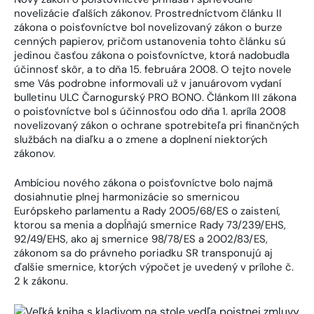
novelizácie ďalších zákonov. Prostredníctvom článku II
zákona o poisťovníctve bol novelizovaný zákon o burze
cenných papierov, pričom ustanovenia tohto článku sú
jedinou časťou zákona o poisťovníctve, ktorá nadobudla
účinnosť skôr, a to dňa 15. februára 2008. O tejto novele
sme Vás podrobne informovali už v januárovom vydaní
bulletinu ULC Čarnogurský PRO BONO. Článkom III zákona
o poisťovníctve bol s účinnosťou odo dňa 1. apríla 2008
novelizovaný zákon o ochrane spotrebiteľa pri finančných
službách na diaľku a o zmene a doplnení niektorých
zákonov.
Ambíciou nového zákona o poisťovníctve bolo najmä
dosiahnutie plnej harmonizácie so smernicou
Európskeho parlamentu a Rady 2005/68/ES o zaistení,
ktorou sa menia a dopĺňajú smernice Rady 73/239/EHS,
92/49/EHS, ako aj smernice 98/78/ES a 2002/83/ES,
zákonom sa do právneho poriadku SR transponujú aj
ďalšie smernice, ktorých výpočet je uvedený v prílohe č.
2 k zákonu.