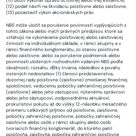
(11) uložiť vykonať opravu účtovnej alebo inej evidencie,
(12) podať návrh na likvidáciu poisťovne alebo zaisťovne,
(13) pozastaviť výkon akcionárskych práv.
NBS môže uložiť za porušenie povinností vyplývajúcich z
tohto zákona alebo iných právnych predpisov, ktoré sa
vzťahujú na vykonávanie poisťovacej alebo zaisťovacej
činnosti na individuálnom základe, v rámci skupiny a v
rámci finančného konglomerátu, zo stanov poisťovne
alebo zaisťovne, alebo za porušenie podmienok alebo
povinností uložených rozhodnutím vydaným NBS podľa
závažnosti, rozsahu, dĺžky trvania, následkov a povahy
zistených nedostatkov (1) členovi predstavenstva,
dozornej rady poisťovne (zaisťovne) zmiešanej finančnej
spoločnosti, vedúcemu pobočky zahraničnej poisťovne
(zaisťovne) alebo jeho zástupcovi, nútenému správcovi
alebo jeho zástupcovi, zodpovednému aktuárovi,
prokuristovi pokutu až do výšky 12-násobku mesačného
priemeru celkových príjmov od poisťovne, zaisťovne,
pobočky zahraničnej poisťovne, pobočky zahraničnej
zaisťovne alebo osôb v rámci skupiny alebo osôb
tvoriacich finančný konglomerát, do ktorého patrí
poisťovňa, zaisťovňa, pobočka zahraničnej poisťovne