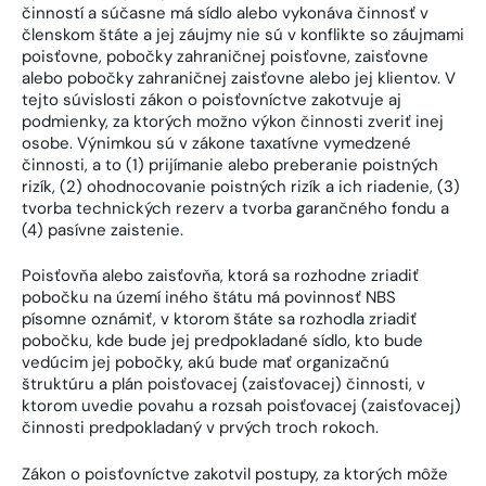
činností a súčasne má sídlo alebo vykonáva činnosť v
členskom štáte a jej záujmy nie sú v konflikte so záujmami
poisťovne, pobočky zahraničnej poisťovne, zaisťovne
alebo pobočky zahraničnej zaisťovne alebo jej klientov. V
tejto súvislosti zákon o poisťovníctve zakotvuje aj
podmienky, za ktorých možno výkon činnosti zveriť inej
osobe. Výnimkou sú v zákone taxatívne vymedzené
činnosti, a to (1) prijímanie alebo preberanie poistných
rizík, (2) ohodnocovanie poistných rizík a ich riadenie, (3)
tvorba technických rezerv a tvorba garančného fondu a
(4) pasívne zaistenie.
Poisťovňa alebo zaisťovňa, ktorá sa rozhodne zriadiť
pobočku na území iného štátu má povinnosť NBS
písomne oznámiť, v ktorom štáte sa rozhodla zriadiť
pobočku, kde bude jej predpokladané sídlo, kto bude
vedúcim jej pobočky, akú bude mať organizačnú
štruktúru a plán poisťovacej (zaisťovacej) činnosti, v
ktorom uvedie povahu a rozsah poisťovacej (zaisťovacej)
činnosti predpokladaný v prvých troch rokoch.
Zákon o poisťovníctve zakotvil postupy, za ktorých môže