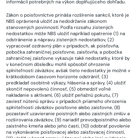
informácií potrebných na výkon doplňujúceho dohľadu.
Zákon o poisťovníctve prináša rozšírenie sankcií, ktoré je
NBS oprávnená uložiť za nedodržanie zákonom
stanovených povinností. Podľa rozsahu zistených
nedostatkov môže NBS uložiť napríklad opatrenie (1) na
odstránenie a nápravu zistených nedostatkov, (2)
vypracovať ozdravný plán v prípadoch, ak poisťovňa,
pobočka zahraničnej poisťovne, zaisťovňa, a pobočka
zahraničnej zaisťovne vykazuje také nedostatky, ktoré by
v konečnom dôsledku mohli spôsobiť ohrozenie
splniteľnosti záväzkov, avšak tieto nedostatky je možné v
krátkodobom časovom horizonte odstrániť, (3)
predkladať osobitné výkazy, hlásenia a správy, (4) uložiť
skončiť nepovolenú činnosť, (5) obmedziť voľné
nakladanie s aktívami, (6) uložiť peňažnú pokutu, (7)
zaviesť nútenú správu v prípadoch priameho ohrozenia
splniteľnosti záväzkov poisťovne alebo zaisťovne, (8)
pozastaviť uzavieranie poistných alebo zaistných zmlúv a
rozširovania záväzkov, (9) nariadiť prevodpoistného alebo
zaistného kmeňa alebo jeho časti, (10) odobrať povolenie
na vykonávanie poisťovacej alebo zaisťovacej činnosti,