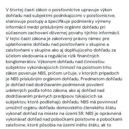
V štvrtej časti zákon o poisťovníctve upravuje výkon
dohľadu nad subjektmi podnikajúcimi v poisťovníctve,
stanovuje postupy a špecifikuje podmienky výmeny
informácií medzi príslušnými orgánmi dohľadu pri
súčasnom zachovaní dôvernej povahy týchto informácií.
V tejto časti zákona je zakotvený právny rámec pre
uplatňovanie dohľadu nad poisťovňami v skupine a
zaisťovňami v skupine ako aj doplňujúceho dohľadu za
účelom sledovania a regulácie rizík finančných
konglomerátov. Výkonom dohľadu nad činnosťou
subjektov vykonávajúcich činnosť na poistnom trhu
zákon poveruje NBS, pričom určuje, v ktorých prípadoch
je NBS príslušným orgánom dohľadu. Predmetom dohľadu
je dohľad nad dodržiavaním podmienok povolení
udelených podľa tohto zákona, ako aj dohľad nad
dodržiavaním právnych predpisov týkajúcich sa
subjektov, ktoré podliehajú dohľadu. NBS má povinnosť
umožniť orgánu dohľadu domovského členského štátu
vykonať dohľad na mieste na území SR. NBS je oprávnená
vykonávať dohľad nad pobočkami poisťovne a pobočkami
zaisťovne, ktoré pôsobia na území iného štátu, ak to