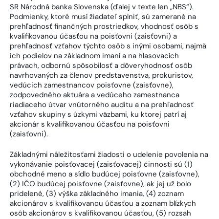
SR Národná banka Slovenska (ďalej v texte len „NBS“).
Podmienky, ktoré musí žiadateľ splniť, sú zamerané na
prehľadnosť finančných prostriedkov, vhodnosť osôb s
kvalifikovanou účasťou na poisťovni (zaisťovni) a
prehľadnosť vzťahov týchto osôb s inými osobami, najmä
ich podielov na základnom imaní a na hlasovacích
právach, odbornú spôsobilosť a dôveryhodnosť osôb
navrhovaných za členov predstavenstva, prokuristov,
vedúcich zamestnancov poisťovne (zaisťovne),
zodpovedného aktuára a vedúceho zamestnanca
riadiaceho útvar vnútorného auditu a na prehľadnosť
vzťahov skupiny s úzkymi väzbami, ku ktorej patrí aj
akcionár s kvalifikovanou účasťou na poisťovni
(zaisťovni).
Základnými náležitosťami žiadosti o udelenie povolenia na
vykonávanie poisťovacej (zaisťovacej) činnosti sú (1)
obchodné meno a sídlo budúcej poisťovne (zaisťovne),
(2) IČO budúcej poisťovne (zaisťovne), ak jej už bolo
pridelené, (3) výška základného imania, (4) zoznam
akcionárov s kvalifikovanou účasťou a zoznam blízkych
osôb akcionárov s kvalifikovanou účasťou, (5) rozsah