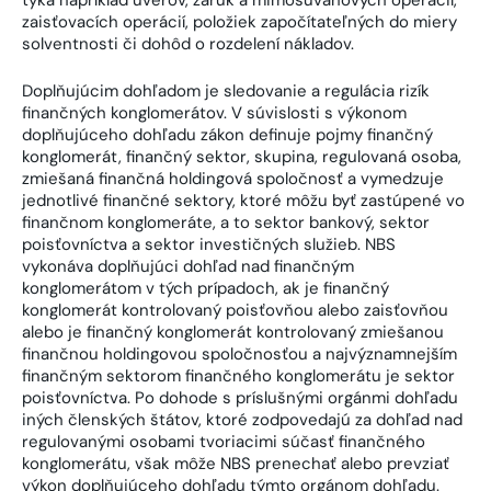
týka napríklad úverov, záruk a mimosúvahových operácií,
zaisťovacích operácií, položiek započítateľných do miery
solventnosti či dohôd o rozdelení nákladov.
Doplňujúcim dohľadom je sledovanie a regulácia rizík
finančných konglomerátov. V súvislosti s výkonom
doplňujúceho dohľadu zákon definuje pojmy finančný
konglomerát, finančný sektor, skupina, regulovaná osoba,
zmiešaná finančná holdingová spoločnosť a vymedzuje
jednotlivé finančné sektory, ktoré môžu byť zastúpené vo
finančnom konglomeráte, a to sektor bankový, sektor
poisťovníctva a sektor investičných služieb. NBS
vykonáva doplňujúci dohľad nad finančným
konglomerátom v tých prípadoch, ak je finančný
konglomerát kontrolovaný poisťovňou alebo zaisťovňou
alebo je finančný konglomerát kontrolovaný zmiešanou
finančnou holdingovou spoločnosťou a najvýznamnejším
finančným sektorom finančného konglomerátu je sektor
poisťovníctva. Po dohode s príslušnými orgánmi dohľadu
iných členských štátov, ktoré zodpovedajú za dohľad nad
regulovanými osobami tvoriacimi súčasť finančného
konglomerátu, však môže NBS prenechať alebo prevziať
výkon doplňujúceho dohľadu týmto orgánom dohľadu.