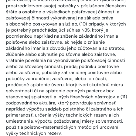
prostredníctvom svojej pobočky v príslušnom členskom
štáte a osobitne o výsledkoch poisťovacej činnosti a
zaisťovacej činnosti vykonávanej na základe práva
slobodného poskytovania služieb, (10) prípady, v ktorých
je potrebný predchádzajúci súhlas NBS, ktorý je
podmienkou napríklad na zníženie základného imania
poisťovne alebo zaisťovne, ak nejde o zníženie
základného imania z dôvodu jeho zúčtovania so stratou,
zlúčenie alebo splynutie poisťovne alebo zaisťovne,
vrátenie povolenia na vykonávanie poisťovacej činnosti
alebo zaisťovacej činnosti, predaj podniku poisťovne
alebo zaisťovne, pobočky zahraničnej poisťovne alebo
pobočky zahraničnej zaisťovne, alebo ich časti,
predčasné splatenie úveru, ktorý tvorí skutočnú mieru
solventnosti či na splatenie cenných papierov bez
stanovenej splatnosti a iných finančných nástrojov, a (11)
zodpovedného aktuára, ktorý potvrdzuje správnosť
napríklad výpočtu sadzieb poistného či zaistného a ich
primeranosť, určenia výšky technických rezerv a ich
umiestnenia, výpočtu požadovanej miery solventnosti,
použitia poistno-matematických metód pri určovaní
výšky technických rezerv.