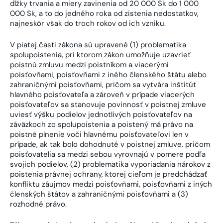
dĺžky trvania a miery zavinenia od 20 000 Sk do 1 000
000 Sk, a to do jedného roka od zistenia nedostatkov,
najneskôr však do troch rokov od ich vzniku.
V piatej časti zákona sú upravené (1) problematika
spolupoistenia, pri ktorom zákon umožňuje uzavrieť
poistnú zmluvu medzi poistníkom a viacerými
poisťovňami, poisťovňami z iného členského štátu alebo
zahraničnými poisťovňami, pričom sa vytvára inštitút
hlavného poisťovateľa a zároveň v prípade viacerých
poisťovateľov sa stanovuje povinnosť v poistnej zmluve
uviesť výšku podielov jednotlivých poisťovateľov na
záväzkoch zo spolupoistenia a poistený má právo na
poistné plnenie voči hlavnému poisťovateľovi len v
prípade, ak tak bolo dohodnuté v poistnej zmluve, pričom
poisťovatelia sa medzi sebou vyrovnajú v pomere podľa
svojich podielov, (2) problematika vyporiadania nárokov z
poistenia právnej ochrany, ktorej cieľom je predchádzať
konfliktu záujmov medzi poisťovňami, poisťovňami z iných
členských štátov a zahraničnými poisťovňami a (3)
rozhodné právo.