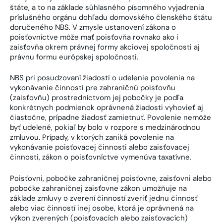
štáte, a to na základe súhlasného písomného vyjadrenia
príslušného orgánu dohľadu domovského členského štátu
doručeného NBS. V zmysle ustanovení zákona o
poisťovníctve môže mať poisťovňa rovnako ako i
zaisťovňa okrem právnej formy akciovej spoločnosti aj
právnu formu európskej spoločnosti.
NBS pri posudzovaní žiadosti o udelenie povolenia na
vykonávanie činnosti pre zahraničnú poisťovňu
(zaisťovňu) prostredníctvom jej pobočky je podľa
konkrétnych podmienok oprávnená žiadosti vyhovieť aj
čiastočne, prípadne žiadosť zamietnuť. Povolenie nemôže
byť udelené, pokiaľ by bolo v rozpore s medzinárodnou
zmluvou. Prípady, v ktorých zaniká povolenie na
vykonávanie poisťovacej činnosti alebo zaisťovacej
činnosti, zákon o poisťovníctve vymenúva taxatívne.
Poisťovni, pobočke zahraničnej poisťovne, zaisťovni alebo
pobočke zahraničnej zaisťovne zákon umožňuje na
základe zmluvy o zverení činností zveriť jednu činnosť
alebo viac činností inej osobe, ktorá je oprávnená na
výkon zverených (poisťovacích alebo zaisťovacích)