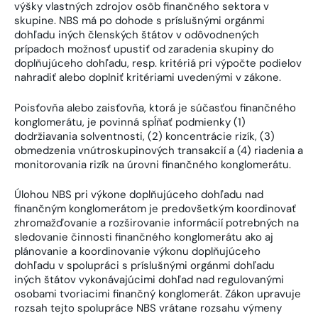
výšky vlastných zdrojov osôb finančného sektora v
skupine. NBS má po dohode s príslušnými orgánmi
dohľadu iných členských štátov v odôvodnených
prípadoch možnosť upustiť od zaradenia skupiny do
doplňujúceho dohľadu, resp. kritériá pri výpočte podielov
nahradiť alebo doplniť kritériami uvedenými v zákone.
Poisťovňa alebo zaisťovňa, ktorá je súčasťou finančného
konglomerátu, je povinná spĺňať podmienky (1)
dodržiavania solventnosti, (2) koncentrácie rizík, (3)
obmedzenia vnútroskupinových transakcií a (4) riadenia a
monitorovania rizík na úrovni finančného konglomerátu.
Úlohou NBS pri výkone doplňujúceho dohľadu nad
finančným konglomerátom je predovšetkým koordinovať
zhromažďovanie a rozširovanie informácií potrebných na
sledovanie činnosti finančného konglomerátu ako aj
plánovanie a koordinovanie výkonu doplňujúceho
dohľadu v spolupráci s príslušnými orgánmi dohľadu
iných štátov vykonávajúcimi dohľad nad regulovanými
osobami tvoriacimi finančný konglomerát. Zákon upravuje
rozsah tejto spolupráce NBS vrátane rozsahu výmeny