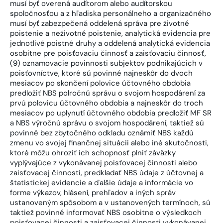
musí byť overená audítorom alebo audítorskou
spoločnosťou a z hľadiska personálneho a organizačného
musí byť zabezpečená oddelená správa pre životné
poistenie a neživotné poistenie, analytická evidencia pre
jednotlivé poistné druhy a oddelená analytická evidencia
osobitne pre poisťovaciu činnosť a zaisťovaciu činnosť,
(9) oznamovacie povinnosti subjektov podnikajúcich v
poisťovníctve, ktoré sú povinné najneskôr do dvoch
mesiacov po skončení polovice účtovného obdobia
predložiť NBS polročnú správu o svojom hospodárení za
prvú polovicu účtovného obdobia a najneskôr do troch
mesiacov po uplynutí účtovného obdobia predložiť MF SR
a NBS výročnú správu o svojom hospodárení, taktiež sú
povinné bez zbytočného odkladu oznámiť NBS každú
zmenu vo svojej finančnej situácii alebo iné skutočnosti,
ktoré môžu ohroziť ich schopnosť plniť záväzky
vyplývajúce z vykonávanej poisťovacej činnosti alebo
zaisťovacej činnosti, predkladať NBS údaje z účtovnej a
štatistickej evidencie a ďalšie údaje a informácie vo
forme výkazov, hlásení, prehľadov a iných správ
ustanoveným spôsobom a v ustanovených termínoch, sú
taktiež povinné informovať NBS osobitne o výsledkoch
poisťovacej činnosti a zaisťovacej činnosti vykonávanej