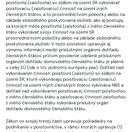
poisťovňa (zaisťovňa) so sídlom na území SR vykonávať
poisťovaciu (zaisťovaciu) činnosť na území iných
členských štátov, a to prostredníctvom pobočky alebo na
základe slobodného poskytovania služieb, ako aj postupy,
za ktorých môže poisťovňa (zaisťovňa) z iného členského
štátu vykonávať svoju činnosť na území SR
prostredníctvom pobočky alebo na základe slobodného
poskytovania služieb. V tejto súvislosti upravuje aj
výmenu informácií medzi príslušnými orgánmi dohľadu
členských štátov, pričom povolenie udelené príslušným
orgánom dohľadu domovského členského štátu je platné
v celej EÚ (ide o tzv. jednotný európsky pas). Dohľad nad
vykonávaním činnosti poisťovní (zaisťovní) so sídlom na
území SR, ktoré vykonávajú poisťovaciu (zaisťovaciu)
činnosť na území iných členských štátov vykonáva NBS a
dohľad nad vykonávaním poisťovacej činnosti poisťovňou
z iného členského štátu a zaisťovacej činnosti zaisťovňou
z iného členského štátu vykonáva príslušný orgán
dohľadu domovského členského štátu.
Zákon vo svojej tretej časti upravuje požiadavky na
podnikanie v poisťovníctve, v rámci ktorých upravuje (1)