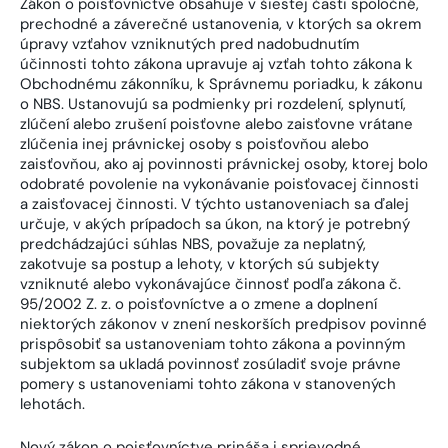
Zákon o poisťovníctve obsahuje v šiestej časti spoločné,
prechodné a záverečné ustanovenia, v ktorých sa okrem
úpravy vzťahov vzniknutých pred nadobudnutím
účinnosti tohto zákona upravuje aj vzťah tohto zákona k
Obchodnému zákonníku, k Správnemu poriadku, k zákonu
o NBS. Ustanovujú sa podmienky pri rozdelení, splynutí,
zlúčení alebo zrušení poisťovne alebo zaisťovne vrátane
zlúčenia inej právnickej osoby s poisťovňou alebo
zaisťovňou, ako aj povinnosti právnickej osoby, ktorej bolo
odobraté povolenie na vykonávanie poisťovacej činnosti
a zaisťovacej činnosti. V týchto ustanoveniach sa ďalej
určuje, v akých prípadoch sa úkon, na ktorý je potrebný
predchádzajúci súhlas NBS, považuje za neplatný,
zakotvuje sa postup a lehoty, v ktorých sú subjekty
vzniknuté alebo vykonávajúce činnosť podľa zákona č.
95/2002 Z. z. o poisťovníctve a o zmene a doplnení
niektorých zákonov v znení neskorších predpisov povinné
prispôsobiť sa ustanoveniam tohto zákona a povinným
subjektom sa ukladá povinnosť zosúladiť svoje právne
pomery s ustanoveniami tohto zákona v stanovených
lehotách.
Nový zákon o poisťovníctve prináša i sprievodné