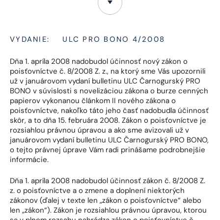
VYDANIE:
ULC PRO BONO 4/2008
Dňa 1. apríla 2008 nadobudol účinnosť nový zákon o
poisťovníctve č. 8/2008 Z. z., na ktorý sme Vás upozornili
už v januárovom vydaní bulletinu ULC Čarnogurský PRO
BONO v súvislosti s novelizáciou zákona o burze cenných
papierov vykonanou článkom II nového zákona o
poisťovníctve, nakoľko táto jeho časť nadobudla účinnosť
skôr, a to dňa 15. februára 2008. Zákon o poisťovníctve je
rozsiahlou právnou úpravou a ako sme avizovali už v
januárovom vydaní bulletinu ULC Čarnogurský PRO BONO,
o tejto právnej úprave Vám radi prinášame podrobnejšie
informácie.
Dňa 1. apríla 2008 nadobudol účinnosť zákon č. 8/2008 Z.
z. o poisťovníctve a o zmene a doplnení niektorých
zákonov (ďalej v texte len „zákon o poisťovníctve“ alebo
len „zákon“). Zákon je rozsiahlou právnou úpravou, ktorou
sa v plnom rozsahu nahrádza zákon o poisťovníctve č.