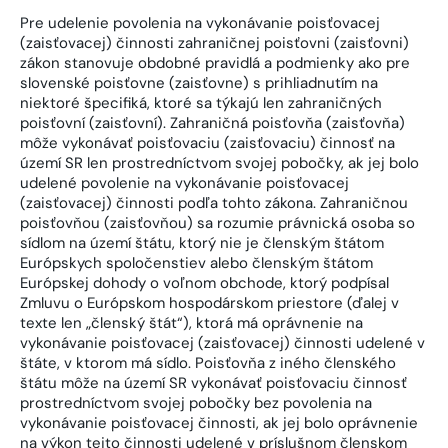
Pre udelenie povolenia na vykonávanie poisťovacej
(zaisťovacej) činnosti zahraničnej poisťovni (zaisťovni)
zákon stanovuje obdobné pravidlá a podmienky ako pre
slovenské poisťovne (zaisťovne) s prihliadnutím na
niektoré špecifiká, ktoré sa týkajú len zahraničných
poisťovní (zaisťovní). Zahraničná poisťovňa (zaisťovňa)
môže vykonávať poisťovaciu (zaisťovaciu) činnosť na
území SR len prostredníctvom svojej pobočky, ak jej bolo
udelené povolenie na vykonávanie poisťovacej
(zaisťovacej) činnosti podľa tohto zákona. Zahraničnou
poisťovňou (zaisťovňou) sa rozumie právnická osoba so
sídlom na území štátu, ktorý nie je členským štátom
Európskych spoločenstiev alebo členským štátom
Európskej dohody o voľnom obchode, ktorý podpísal
Zmluvu o Európskom hospodárskom priestore (ďalej v
texte len „členský štát“), ktorá má oprávnenie na
vykonávanie poisťovacej (zaisťovacej) činnosti udelené v
štáte, v ktorom má sídlo. Poisťovňa z iného členského
štátu môže na území SR vykonávať poisťovaciu činnosť
prostredníctvom svojej pobočky bez povolenia na
vykonávanie poisťovacej činnosti, ak jej bolo oprávnenie
na výkon tejto činnosti udelené v príslušnom členskom