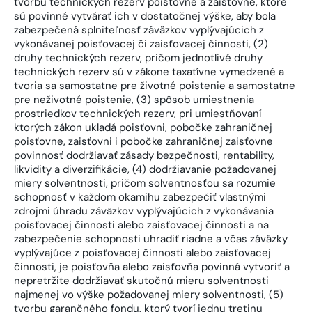
tvorbu technických rezerv poisťovne a zaisťovne, ktoré
sú povinné vytvárať ich v dostatočnej výške, aby bola
zabezpečená splniteľnosť záväzkov vyplývajúcich z
vykonávanej poisťovacej či zaisťovacej činnosti, (2)
druhy technických rezerv, pričom jednotlivé druhy
technických rezerv sú v zákone taxatívne vymedzené a
tvoria sa samostatne pre životné poistenie a samostatne
pre neživotné poistenie, (3) spôsob umiestnenia
prostriedkov technických rezerv, pri umiestňovaní
ktorých zákon ukladá poisťovni, pobočke zahraničnej
poisťovne, zaisťovni i pobočke zahraničnej zaisťovne
povinnosť dodržiavať zásady bezpečnosti, rentability,
likvidity a diverzifikácie, (4) dodržiavanie požadovanej
miery solventnosti, pričom solventnosťou sa rozumie
schopnosť v každom okamihu zabezpečiť vlastnými
zdrojmi úhradu záväzkov vyplývajúcich z vykonávania
poisťovacej činnosti alebo zaisťovacej činnosti a na
zabezpečenie schopnosti uhradiť riadne a včas záväzky
vyplývajúce z poisťovacej činnosti alebo zaisťovacej
činnosti, je poisťovňa alebo zaisťovňa povinná vytvoriť a
nepretržite dodržiavať skutočnú mieru solventnosti
najmenej vo výške požadovanej miery solventnosti, (5)
tvorbu garančného fondu, ktorý tvorí jednu tretinu