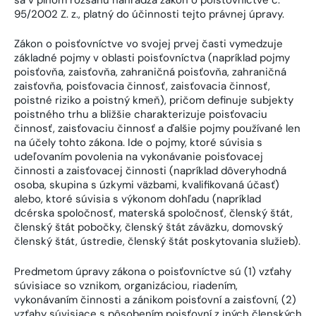
95/2002 Z. z., platný do účinnosti tejto právnej úpravy.
Zákon o poisťovníctve vo svojej prvej časti vymedzuje
základné pojmy v oblasti poisťovníctva (napríklad pojmy
poisťovňa, zaisťovňa, zahraničná poisťovňa, zahraničná
zaisťovňa, poisťovacia činnosť, zaisťovacia činnosť,
poistné riziko a poistný kmeň), pričom definuje subjekty
poistného trhu a bližšie charakterizuje poisťovaciu
činnosť, zaisťovaciu činnosť a ďalšie pojmy používané len
na účely tohto zákona. Ide o pojmy, ktoré súvisia s
udeľovaním povolenia na vykonávanie poisťovacej
činnosti a zaisťovacej činnosti (napríklad dôveryhodná
osoba, skupina s úzkymi väzbami, kvalifikovaná účasť)
alebo, ktoré súvisia s výkonom dohľadu (napríklad
dcérska spoločnosť, materská spoločnosť, členský štát,
členský štát pobočky, členský štát záväzku, domovský
členský štát, ústredie, členský štát poskytovania služieb).
Predmetom úpravy zákona o poisťovníctve sú (1) vzťahy
súvisiace so vznikom, organizáciou, riadením,
vykonávaním činnosti a zánikom poisťovní a zaisťovní, (2)
vzťahy súvisiace s pôsobením poisťovní z iných členských