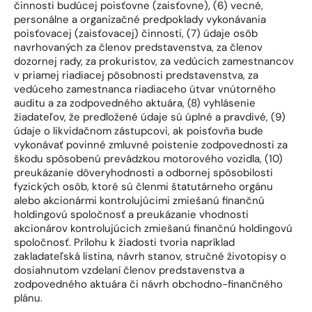
činnosti budúcej poisťovne (zaisťovne), (6) vecné,
personálne a organizačné predpoklady vykonávania
poisťovacej (zaisťovacej) činnosti, (7) údaje osôb
navrhovaných za členov predstavenstva, za členov
dozornej rady, za prokuristov, za vedúcich zamestnancov
v priamej riadiacej pôsobnosti predstavenstva, za
vedúceho zamestnanca riadiaceho útvar vnútorného
auditu a za zodpovedného aktuára, (8) vyhlásenie
žiadateľov, že predložené údaje sú úplné a pravdivé, (9)
údaje o likvidačnom zástupcovi, ak poisťovňa bude
vykonávať povinné zmluvné poistenie zodpovednosti za
škodu spôsobenú prevádzkou motorového vozidla, (10)
preukázanie dôveryhodnosti a odbornej spôsobilosti
fyzických osôb, ktoré sú členmi štatutárneho orgánu
alebo akcionármi kontrolujúcimi zmiešanú finančnú
holdingovú spoločnosť a preukázanie vhodnosti
akcionárov kontrolujúcich zmiešanú finančnú holdingovú
spoločnosť. Prílohu k žiadosti tvoria napríklad
zakladateľská listina, návrh stanov, stručné životopisy o
dosiahnutom vzdelaní členov predstavenstva a
zodpovedného aktuára či návrh obchodno-finančného
plánu.