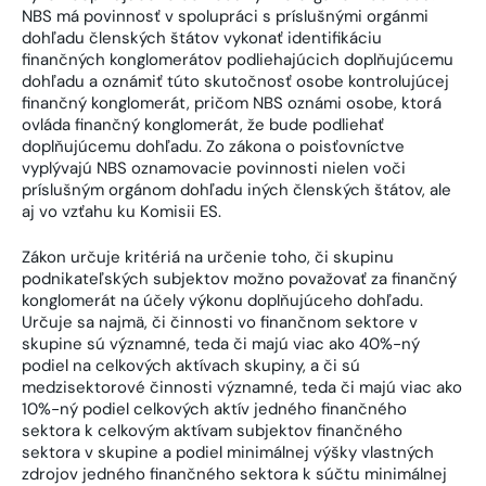
NBS má povinnosť v spolupráci s príslušnými orgánmi
dohľadu členských štátov vykonať identifikáciu
finančných konglomerátov podliehajúcich doplňujúcemu
dohľadu a oznámiť túto skutočnosť osobe kontrolujúcej
finančný konglomerát, pričom NBS oznámi osobe, ktorá
ovláda finančný konglomerát, že bude podliehať
doplňujúcemu dohľadu. Zo zákona o poisťovníctve
vyplývajú NBS oznamovacie povinnosti nielen voči
príslušným orgánom dohľadu iných členských štátov, ale
aj vo vzťahu ku Komisii ES.
Zákon určuje kritériá na určenie toho, či skupinu
podnikateľských subjektov možno považovať za finančný
konglomerát na účely výkonu doplňujúceho dohľadu.
Určuje sa najmä, či činnosti vo finančnom sektore v
skupine sú významné, teda či majú viac ako 40%-ný
podiel na celkových aktívach skupiny, a či sú
medzisektorové činnosti významné, teda či majú viac ako
10%-ný podiel celkových aktív jedného finančného
sektora k celkovým aktívam subjektov finančného
sektora v skupine a podiel minimálnej výšky vlastných
zdrojov jedného finančného sektora k súčtu minimálnej