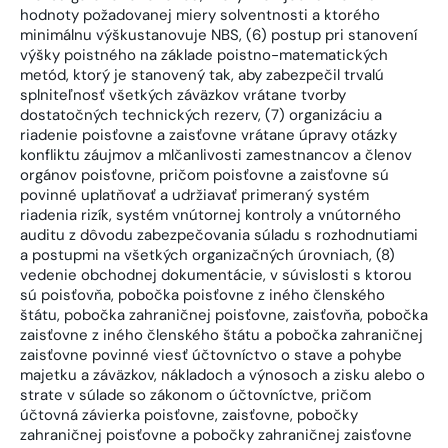
hodnoty požadovanej miery solventnosti a ktorého
minimálnu výškustanovuje NBS, (6) postup pri stanovení
výšky poistného na základe poistno-matematických
metód, ktorý je stanovený tak, aby zabezpečil trvalú
splniteľnosť všetkých záväzkov vrátane tvorby
dostatočných technických rezerv, (7) organizáciu a
riadenie poisťovne a zaisťovne vrátane úpravy otázky
konfliktu záujmov a mlčanlivosti zamestnancov a členov
orgánov poisťovne, pričom poisťovne a zaisťovne sú
povinné uplatňovať a udržiavať primeraný systém
riadenia rizík, systém vnútornej kontroly a vnútorného
auditu z dôvodu zabezpečovania súladu s rozhodnutiami
a postupmi na všetkých organizačných úrovniach, (8)
vedenie obchodnej dokumentácie, v súvislosti s ktorou
sú poisťovňa, pobočka poisťovne z iného členského
štátu, pobočka zahraničnej poisťovne, zaisťovňa, pobočka
zaisťovne z iného členského štátu a pobočka zahraničnej
zaisťovne povinné viesť účtovníctvo o stave a pohybe
majetku a záväzkov, nákladoch a výnosoch a zisku alebo o
strate v súlade so zákonom o účtovníctve, pričom
účtovná závierka poisťovne, zaisťovne, pobočky
zahraničnej poisťovne a pobočky zahraničnej zaisťovne