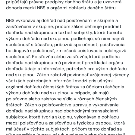
pripúšťajú právne predpisy daného štátu a je uzavretá
dohoda medzi NBS a orgánmi dohľadu daného štátu.
NBS vykonáva aj dohľad nad poisťovňami v skupine a
zaisťovňami v skupine, pričom zákon definuje predmet
dohľadu nad skupinou a taktiež subjekty, ktoré tomuto
výkonu dohľadu nad skupinou podliehajú, sú nimi najmä
spoločnosť s účasťou, príbuzná spoločnosť, poisťovacia
holdingová spoločnosť, zmiešaná poisťovacia holdingová
spoločnosť. Poisťovňa alebo zaisťovňa, ktorá podlieha
dohľadu nad skupinou má povinnosť predkladať orgánu
dohľadu údaje a informácie, potrebné pre výkon dohľadu
nad skupinou. Zákon zakotvil povinnosť vzájomnej výmeny
všetkých potrebných informácií medzi príslušnými
orgánmi dohľadu členských štátov za účelom uľahčenia
výkonu dohľadu nad skupinou v prípade, ak majú
poisťovne alebo zaisťovne sídlo v rôznych členských
štátoch. Zákon o poisťovníctve upravuje vykonávanie
dohľadu nad skupinou nad obchodnými transakciami
subjektov, ktoré tvoria skupinu, vykonávanie dohľadu
medzi poisťovňou a zaisťovňou a fyzickou osobou, ktorá
má účasť v týchto subjektoch, pričom tento dohľad sa