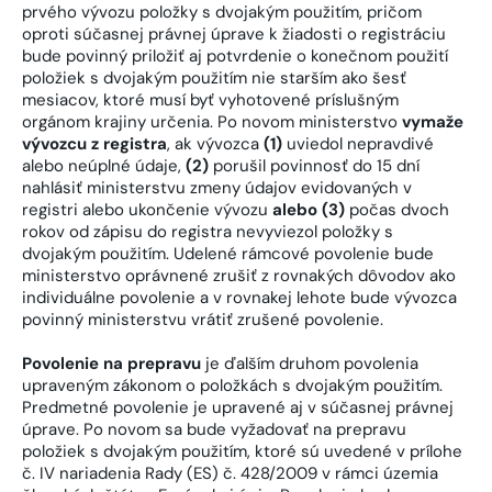
prvého vývozu položky s dvojakým použitím, pričom
oproti súčasnej právnej úprave k žiadosti o registráciu
bude povinný priložiť aj potvrdenie o konečnom použití
položiek s dvojakým použitím nie starším ako šesť
mesiacov, ktoré musí byť vyhotovené príslušným
orgánom krajiny určenia. Po novom ministerstvo
vymaže
vývozcu z registra
, ak vývozca
(1)
uviedol nepravdivé
alebo neúplné údaje,
(2)
porušil povinnosť do 15 dní
nahlásiť ministerstvu zmeny údajov evidovaných v
registri alebo ukončenie vývozu
alebo (3)
počas dvoch
rokov od zápisu do registra nevyviezol položky s
dvojakým použitím. Udelené rámcové povolenie bude
ministerstvo oprávnené zrušiť z rovnakých dôvodov ako
individuálne povolenie a v rovnakej lehote bude vývozca
povinný ministerstvu vrátiť zrušené povolenie.
Povolenie na prepravu
je ďalším druhom povolenia
upraveným zákonom o položkách s dvojakým použitím.
Predmetné povolenie je upravené aj v súčasnej právnej
úprave. Po novom sa bude vyžadovať na prepravu
položiek s dvojakým použitím, ktoré sú uvedené v prílohe
č. IV nariadenia Rady (ES) č. 428/2009 v rámci územia