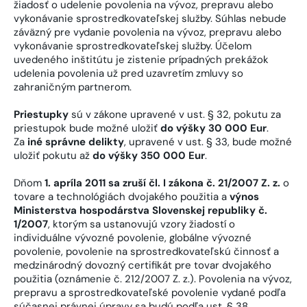
žiadosť o udelenie povolenia na vývoz, prepravu alebo
vykonávanie sprostredkovateľskej služby. Súhlas nebude
záväzný pre vydanie povolenia na vývoz, prepravu alebo
vykonávanie sprostredkovateľskej služby. Účelom
uvedeného inštitútu je zistenie prípadných prekážok
udelenia povolenia už pred uzavretím zmluvy so
zahraničným partnerom.
Priestupky
sú v zákone upravené v ust. § 32, pokutu za
priestupok bude možné uložiť
do výšky 30 000 Eur
.
Za
iné správne delikty
, upravené v ust. § 33, bude možné
uložiť pokutu až
do výšky 350 000 Eur
.
Dňom
1. apríla 2011 sa zruší čl. I zákona č. 21/2007 Z. z.
o
tovare a technológiách dvojakého použitia a
výnos
Ministerstva hospodárstva Slovenskej republiky č.
1/2007
, ktorým sa ustanovujú vzory žiadostí o
individuálne vývozné povolenie, globálne vývozné
povolenie, povolenie na sprostredkovateľskú činnosť a
medzinárodný dovozný certifikát pre tovar dvojakého
použitia (oznámenie č. 212/2007 Z. z.). Povolenia na vývoz,
prepravu a sprostredkovateľské povolenie vydané podľa
súčasnej právnej úpravy sa budú podľa ust. § 38