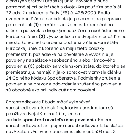
členských štátov Európskej únie. Povolenie bude
potrebné aj pri položkách s dvojakým použitím podľa čl.
22 ods. 2 nariadenia Rady (ES) č. 428/2009. Podľa
uvedeného článku nariadenia je povolenie na prepravu
potrebné, ak
(1)
operátor vie, že miesto konečného
určenia položiek s dvojakým použitím sa nachádza mimo
Európskej únie,
(2)
vývoz položiek s dvojakým použitím na
miesto konečného určenia podlieha v členskom štáte
Európskej únie, z ktorého sa majú tieto položky
premiestniť, požiadavke na povolenie a vývoz nie je
povolený na základe všeobecného alebo rámcového
povolenia,
(3)
položky sa v členskom štáte, do ktorého sa
premiestňujú, nemajú nijako spracovať v zmysle článku
24 Colného kódexu Spoločenstva. Podmienky zrušenia
povolenia na prevoz a odovzdania zrušeného povolenia
sú obdobné ako pri individuálnom povolení.
Sprostredkovate ľ bude môcť vykonávať
sprostredkovateľské služby, ktorých predmetom sú
položky s dvojakým použitím, len na
základe
sprostredkovateľského povolenia
. Pojem
sprostredkovateľ ani pojem sprostredkovateľská služba
nový zákon výslovne neupravuje, ale v ust. § 6 ods. 2