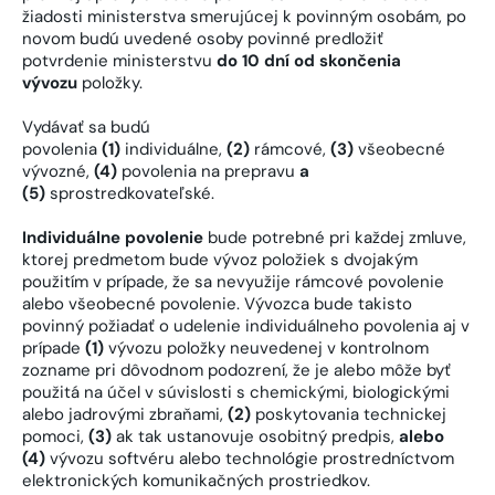
žiadosti ministerstva smerujúcej k povinným osobám, po
novom budú uvedené osoby povinné predložiť
potvrdenie ministerstvu
do 10 dní od skončenia
vývozu
položky.
Vydávať sa budú
povolenia
(1)
individuálne,
(2)
rámcové,
(3)
všeobecné
vývozné,
(4)
povolenia na prepravu
a
(5)
sprostredkovateľské.
Individuálne povolenie
bude potrebné pri každej zmluve,
ktorej predmetom bude vývoz položiek s dvojakým
použitím v prípade, že sa nevyužije rámcové povolenie
alebo všeobecné povolenie. Vývozca bude takisto
povinný požiadať o udelenie individuálneho povolenia aj v
prípade
(1)
vývozu položky neuvedenej v kontrolnom
zozname pri dôvodnom podozrení, že je alebo môže byť
použitá na účel v súvislosti s chemickými, biologickými
alebo jadrovými zbraňami,
(2)
poskytovania technickej
pomoci,
(3)
ak tak ustanovuje osobitný predpis,
alebo
(4)
vývozu softvéru alebo technológie prostredníctvom
elektronických komunikačných prostriedkov.