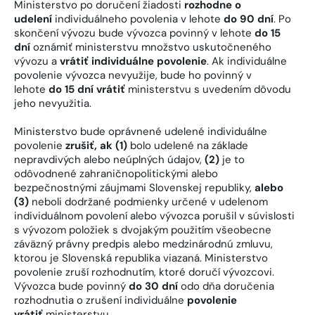
Ministerstvo po doručení žiadosti
rozhodne o
udelení
individuálneho povolenia v lehote
do 90 dní
. Po
skončení vývozu bude vývozca povinný v lehote
do 15
dní
oznámiť ministerstvu množstvo uskutočneného
vývozu a
vrátiť individuálne povolenie
. Ak individuálne
povolenie vývozca nevyužije, bude ho povinný v
lehote
do 15 dní vrátiť
ministerstvu s uvedením dôvodu
jeho nevyužitia.
Ministerstvo bude oprávnené udelené individuálne
povolenie
zrušiť, ak (1)
bolo udelené na základe
nepravdivých alebo neúplných údajov,
(2)
je to
odôvodnené zahraničnopolitickými alebo
bezpečnostnými záujmami Slovenskej republiky,
alebo
(3)
neboli dodržané podmienky určené v udelenom
individuálnom povolení alebo vývozca porušil v súvislosti
s vývozom položiek s dvojakým použitím všeobecne
záväzný právny predpis alebo medzinárodnú zmluvu,
ktorou je Slovenská republika viazaná. Ministerstvo
povolenie zruší rozhodnutím, ktoré doručí vývozcovi.
Vývozca bude povinný
do 30 dní
odo dňa doručenia
rozhodnutia o zrušení individuálne
povolenie
vrátiť
ministerstvu.