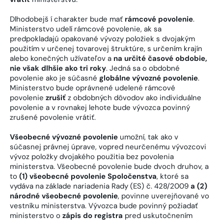
Dlhodobejš í charakter bude mať
rámcové povolenie
.
Ministerstvo udelí rámcové povolenie, ak sa
predpokladajú opakované vývozy položiek s dvojakým
použitím v určenej tovarovej štruktúre, s určením krajín
alebo konečných užívateľov a
na určité časové obdobie,
nie však dlhšie ako tri roky
. Jedná sa o obdobné
povolenie ako je súčasné
globálne vývozné povolenie
.
Ministerstvo bude oprávnené udelené rámcové
povolenie
zrušiť
z obdobných dôvodov ako individuálne
povolenie a v rovnakej lehote bude vývozca povinný
zrušené povolenie vrátiť.
Všeobecné vývozné povolenie
umožní, tak ako v
súčasnej právnej úprave, vopred neurčenému vývozcovi
vývoz položky dvojakého použitia bez povolenia
ministerstva. Všeobecné povolenie bude dvoch druhov, a
to
(1) všeobecné povolenie Spoločenstva
, ktoré sa
vydáva na základe nariadenia Rady (ES) č. 428/2009
a (2)
národné všeobecné povolenie
, povinne uverejňované vo
vestníku ministerstva. Vývozca bude povinný požiadať
ministerstvo o
zápis do registra
pred uskutočnením