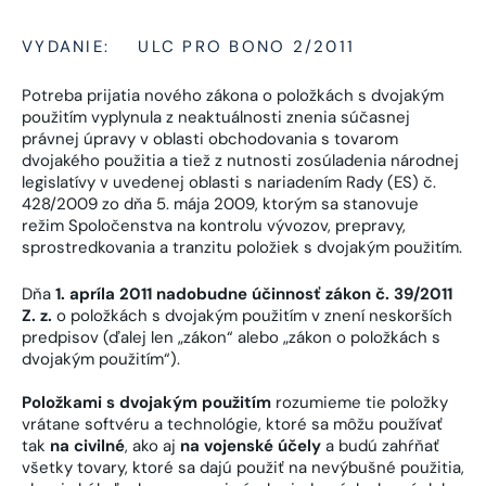
VYDANIE:
ULC PRO BONO 2/2011
Potreba prijatia nového zákona o položkách s dvojakým
použitím vyplynula z neaktuálnosti znenia súčasnej
právnej úpravy v oblasti obchodovania s tovarom
dvojakého použitia a tiež z nutnosti zosúladenia národnej
legislatívy v uvedenej oblasti s nariadením Rady (ES) č.
428/2009 zo dňa 5. mája 2009, ktorým sa stanovuje
režim Spoločenstva na kontrolu vývozov, prepravy,
sprostredkovania a tranzitu položiek s dvojakým použitím.
Dňa
1. apríla 2011 nadobudne účinnosť zákon č. 39/2011
Z. z.
o položkách s dvojakým použitím v znení neskorších
predpisov (ďalej len „zákon“ alebo „zákon o položkách s
dvojakým použitím“).
Položkami s dvojakým použitím
rozumieme tie položky
vrátane softvéru a technológie, ktoré sa môžu používať
tak
na civilné
, ako aj
na vojenské účely
a budú zahŕňať
všetky tovary, ktoré sa dajú použiť na nevýbušné použitia,