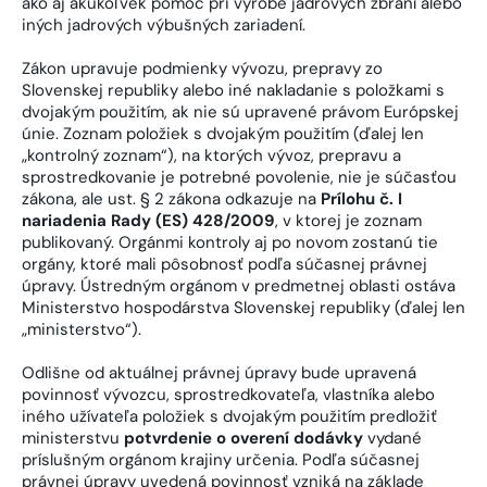
ako aj akúkoľvek pomoc pri výrobe jadrových zbraní alebo
iných jadrových výbušných zariadení.
Zákon upravuje podmienky vývozu, prepravy zo
Slovenskej republiky alebo iné nakladanie s položkami s
dvojakým použitím, ak nie sú upravené právom Európskej
únie. Zoznam položiek s dvojakým použitím (ďalej len
„kontrolný zoznam“), na ktorých vývoz, prepravu a
sprostredkovanie je potrebné povolenie, nie je súčasťou
zákona, ale ust. § 2 zákona odkazuje na
Prílohu č. I
nariadenia Rady (ES) 428/2009
, v ktorej je zoznam
publikovaný. Orgánmi kontroly aj po novom zostanú tie
orgány, ktoré mali pôsobnosť podľa súčasnej právnej
úpravy. Ústredným orgánom v predmetnej oblasti ostáva
Ministerstvo hospodárstva Slovenskej republiky (ďalej len
„ministerstvo“).
Odlišne od aktuálnej právnej úpravy bude upravená
povinnosť vývozcu, sprostredkovateľa, vlastníka alebo
iného užívateľa položiek s dvojakým použitím predložiť
ministerstvu
potvrdenie o overení dodávky
vydané
príslušným orgánom krajiny určenia. Podľa súčasnej
právnej úpravy uvedená povinnosť vzniká na základe