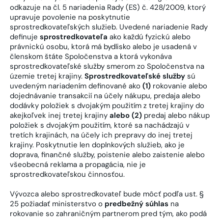
odkazuje na čl. 5 nariadenia Rady (ES) č. 428/2009, ktorý
upravuje povolenie na poskytnutie
sprostredkovateľských služieb. Uvedené nariadenie Rady
definuje
sprostredkovateľa
ako každú fyzickú alebo
právnickú osobu, ktorá má bydlisko alebo je usadená v
členskom štáte Spoločenstva a ktorá vykonáva
sprostredkovateľské služby smerom zo Spoločenstva na
územie tretej krajiny.
Sprostredkovateľské služby
sú
uvedeným nariadením definované ako
(1)
rokovanie alebo
dojednávanie transakcií na účely nákupu, predaja alebo
dodávky položiek s dvojakým použitím z tretej krajiny do
akejkoľvek inej tretej krajiny
alebo (2)
predaj alebo nákup
položiek s dvojakým použitím, ktoré sa nachádzajú v
tretích krajinách, na účely ich prepravy do inej tretej
krajiny. Poskytnutie len doplnkových služieb, ako je
doprava, finančné služby, poistenie alebo zaistenie alebo
všeobecná reklama a propagácia, nie je
sprostredkovateľskou činnosťou.
Vývozca alebo sprostredkovateľ bude môcť podľa ust. §
25 požiadať ministerstvo o
predbežný súhlas
na
rokovanie so zahraničným partnerom pred tým, ako podá