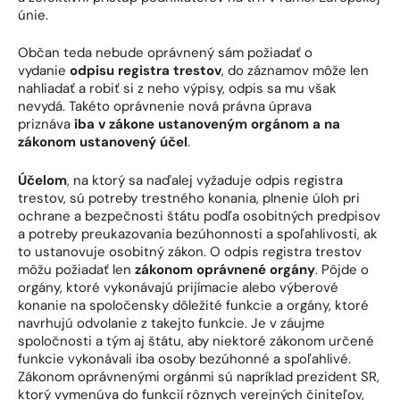
únie.
Občan teda nebude oprávnený sám požiadať o
vydanie
odpisu registra trestov
, do záznamov môže len
nahliadať a robiť si z neho výpisy, odpis sa mu však
nevydá. Takéto oprávnenie nová právna úprava
priznáva
iba v zákone ustanoveným orgánom a na
zákonom ustanovený účel
.
Účelom
, na ktorý sa naďalej vyžaduje odpis registra
trestov, sú potreby trestného konania, plnenie úloh pri
ochrane a bezpečnosti štátu podľa osobitných predpisov
a potreby preukazovania bezúhonnosti a spoľahlivosti, ak
to ustanovuje osobitný zákon. O odpis registra trestov
môžu požiadať len
zákonom oprávnené orgány
. Pôjde o
orgány, ktoré vykonávajú prijímacie alebo výberové
konanie na spoločensky dôležité funkcie a orgány, ktoré
navrhujú odvolanie z takejto funkcie. Je v záujme
spoločnosti a tým aj štátu, aby niektoré zákonom určené
funkcie vykonávali iba osoby bezúhonné a spoľahlivé.
Zákonom oprávnenými orgánmi sú napríklad prezident SR,
ktorý vymenúva do funkcií rôznych verejných činiteľov,