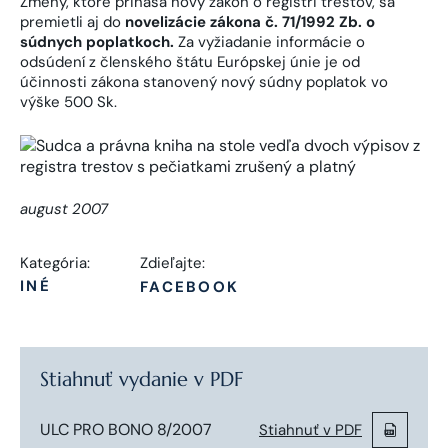
Zmeny, ktoré prináša nový zákon o registri trestov, sa
premietli aj do
novelizácie zákona č. 71/1992 Zb. o
súdnych poplatkoch.
Za vyžiadanie informácie o
odsúdení z členského štátu Európskej únie je od
účinnosti zákona stanovený nový súdny poplatok vo
výške 500 Sk.
august 2007
Kategória:
Zdieľajte:
INÉ
FACEBOOK
Stiahnuť vydanie v PDF
ULC PRO BONO 8/2007
Stiahnuť v PDF