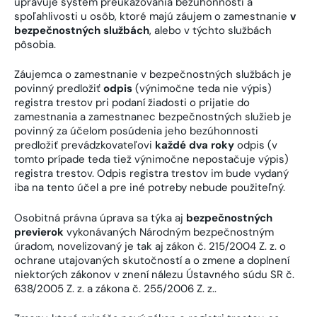
upravuje systém preukazovania bezúhonnosti a
spoľahlivosti u osôb, ktoré majú záujem o zamestnanie
v
bezpečnostných službách
, alebo v týchto službách
pôsobia.
Záujemca o zamestnanie v bezpečnostných službách je
povinný predložiť
odpis
(výnimočne teda nie výpis)
registra trestov pri podaní žiadosti o prijatie do
zamestnania a zamestnanec bezpečnostných služieb je
povinný za účelom posúdenia jeho bezúhonnosti
predložiť prevádzkovateľovi
každé dva roky
odpis (v
tomto prípade teda tiež výnimočne nepostačuje výpis)
registra trestov. Odpis registra trestov im bude vydaný
iba na tento účel a pre iné potreby nebude použiteľný.
Osobitná právna úprava sa týka aj
bezpečnostných
previerok
vykonávaných Národným bezpečnostným
úradom, novelizovaný je tak aj zákon č. 215/2004 Z. z. o
ochrane utajovaných skutočností a o zmene a doplnení
niektorých zákonov v znení nálezu Ústavného súdu SR č.
638/2005 Z. z. a zákona č. 255/2006 Z. z..