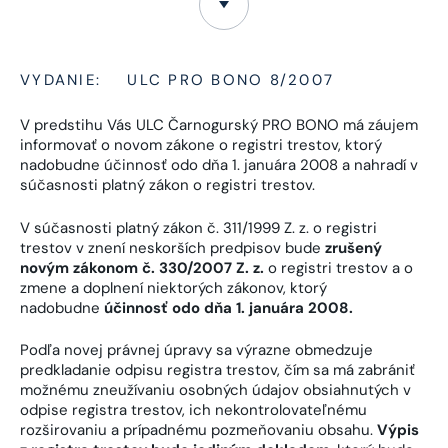
VYDANIE:
ULC PRO BONO 8/2007
V predstihu Vás ULC Čarnogurský PRO BONO má záujem
informovať o novom zákone o registri trestov, ktorý
nadobudne účinnosť odo dňa 1. januára 2008 a nahradí v
súčasnosti platný zákon o registri trestov.
V súčasnosti platný zákon č. 311/1999 Z. z. o registri
trestov v znení neskorších predpisov bude
zrušený
novým zákonom č. 330/2007 Z. z.
o registri trestov a o
zmene a doplnení niektorých zákonov, ktorý
nadobudne
účinnosť odo dňa 1. januára 2008.
Podľa novej právnej úpravy sa výrazne obmedzuje
predkladanie odpisu registra trestov, čím sa má zabrániť
možnému zneužívaniu osobných údajov obsiahnutých v
odpise registra trestov, ich nekontrolovateľnému
rozširovaniu a prípadnému pozmeňovaniu obsahu.
Výpis