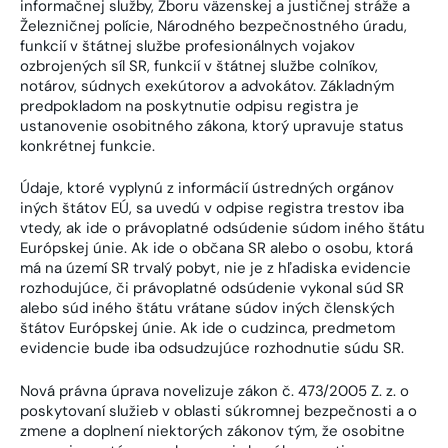
informačnej služby, Zboru väzenskej a justičnej stráže a
Železničnej polície, Národného bezpečnostného úradu,
funkcií v štátnej službe profesionálnych vojakov
ozbrojených síl SR, funkcií v štátnej službe colníkov,
notárov, súdnych exekútorov a advokátov. Základným
predpokladom na poskytnutie odpisu registra je
ustanovenie osobitného zákona, ktorý upravuje status
konkrétnej funkcie.
Údaje, ktoré vyplynú z informácií ústredných orgánov
iných štátov EÚ, sa uvedú v odpise registra trestov iba
vtedy, ak ide o právoplatné odsúdenie súdom iného štátu
Európskej únie. Ak ide o občana SR alebo o osobu, ktorá
má na území SR trvalý pobyt, nie je z hľadiska evidencie
rozhodujúce, či právoplatné odsúdenie vykonal súd SR
alebo súd iného štátu vrátane súdov iných členských
štátov Európskej únie. Ak ide o cudzinca, predmetom
evidencie bude iba odsudzujúce rozhodnutie súdu SR.
Nová právna úprava novelizuje zákon č. 473/2005 Z. z. o
poskytovaní služieb v oblasti súkromnej bezpečnosti a o
zmene a doplnení niektorých zákonov tým, že osobitne