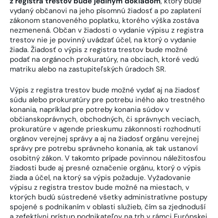
z registra trestov bude jediným dokladom
, ktorý bude
vydaný občanovi na jeho písomnú žiadosť a po zaplatení
zákonom stanoveného poplatku, ktorého výška zostáva
nezmenená. Občan v žiadosti o vydanie výpisu z registra
trestov nie je povinný uvádzať účel, na ktorý o vydanie
žiada. Žiadosť o výpis z registra trestov bude možné
podať na orgánoch prokuratúry, na obciach, ktoré vedú
matriku alebo na zastupiteľských úradoch SR.
Výpis z registra trestov bude možné vydať aj na žiadosť
súdu alebo prokuratúry pre potrebu iného ako trestného
konania, napríklad pre potreby konania súdov v
občianskoprávnych, obchodných, či správnych veciach,
prokuratúre v agende prieskumu zákonnosti rozhodnutí
orgánov verejnej správy a aj na žiadosť orgánu verejnej
správy pre potrebu správneho konania, ak tak ustanoví
osobitný zákon. V takomto prípade povinnou náležitosťou
žiadosti bude aj presné označenie orgánu, ktorý o výpis
žiada a účel, na ktorý sa výpis požaduje. Vyžadovanie
výpisu z registra trestov bude možné na miestach, v
ktorých budú sústredené všetky administratívne postupy
spojené s podnikaním v oblasti služieb, čím sa zjednoduší
a zefektívni prístup podnikateľov na trh v rámci Európskej