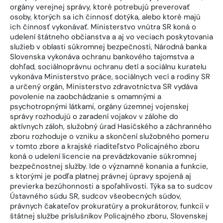
orgány verejnej správy, ktoré potrebujú preverovať
osoby, ktorých sa ich činnosť dotýka, alebo ktoré majú
ich činnosť vykonávať. Ministerstvo vnútra SR koná o
udelení štátneho občianstva a aj vo veciach poskytovania
služieb v oblasti súkromnej bezpečnosti, Národná banka
Slovenska vykonáva ochranu bankového tajomstva a
dohľad, sociálnoprávnu ochranu detí a sociálnu kuratelu
vykonáva Ministerstvo práce, sociálnych vecí a rodiny SR
a určený orgán, Ministerstvo zdravotníctva SR vydáva
povolenie na zaobchádzanie s omamnými a
psychotropnými látkami, orgány územnej vojenskej
správy rozhodujú o zaradení vojakov v zálohe do
aktívnych záloh, služobný úrad Hasičského a záchranného
zboru rozhoduje o vzniku a skončení služobného pomeru
v tomto zbore a krajské riaditeľstvo Policajného zboru
koná o udelení licencie na prevádzkovanie súkromnej
bezpečnostnej služby. Ide o významné konania a funkcie,
s ktorými je podľa platnej právnej úpravy spojená aj
previerka bezúhonnosti a spoľahlivosti. Týka sa to sudcov
Ústavného súdu SR, sudcov všeobecných súdov,
právnych čakateľov prokuratúry a prokurátorov, funkcií v
štátnej službe príslušníkov Policajného zboru, Slovenskej