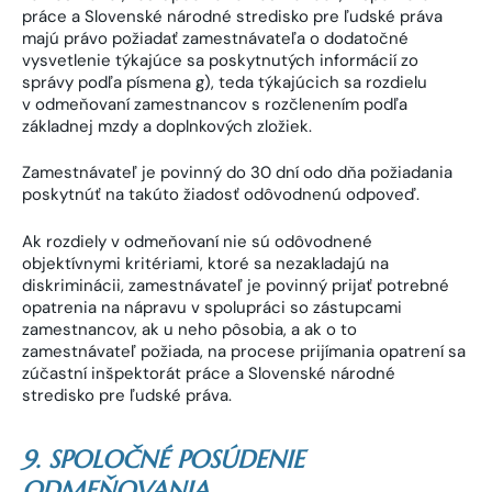
práce a Slovenské národné stredisko pre ľudské práva
majú právo požiadať zamestnávateľa o dodatočné
vysvetlenie týkajúce sa poskytnutých informácií zo
správy podľa písmena g), teda týkajúcich sa rozdielu
v odmeňovaní zamestnancov s rozčlenením podľa
základnej mzdy a doplnkových zložiek.
Zamestnávateľ je povinný do 30 dní odo dňa požiadania
poskytnúť na takúto žiadosť odôvodnenú odpoveď.
Ak rozdiely v odmeňovaní nie sú odôvodnené
objektívnymi kritériami, ktoré sa nezakladajú na
diskriminácii, zamestnávateľ je povinný prijať potrebné
opatrenia na nápravu v spolupráci so zástupcami
zamestnancov, ak u neho pôsobia, a ak o to
zamestnávateľ požiada, na procese prijímania opatrení sa
zúčastní inšpektorát práce a Slovenské národné
stredisko pre ľudské práva.
9. SPOLOČNÉ POSÚDENIE
ODMEŇOVANIA