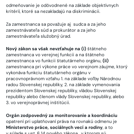
odmeňovanie je odôvodnené na základe objektívnych
kritérií, ktoré sa nezakladajú na diskriminácii.
Za zamestnanca sa považuje aj sudca a za jeho
zamestnávateľa súd a prokurátor a za jeho
zamestnávateľa služobný úrad.
Nový zákon sa však nevzťahuje na (i)
štátneho
zamestnanca vo verejnej funkcii a na štátneho
zamestnanca vo funkcii štatutárneho orgánu,
(ii)
zamestnanca pri výkone práce vo verejnom záujme, ktorý
vykonáva funkciu štatutárneho orgánu v
pracovnoprávnom vzťahu 1. na základe voľby Národnou
radou Slovenskej republiky, 2. na základe vymenovania
prezidentom Slovenskej republiky, vládou Slovenskej
republiky alebo členom vlády Slovenskej republiky, alebo
3. vo verejnoprávnej inštitúcii.
Orgán zodpovedný za monitorovanie a koordináciu
opatrení pri uplatňovaní práva na rovnakú odmenu je
Ministerstvo práce, sociálnych vecí a rodiny
, a to
v súlade s ust. § 14 nového zákona, v ktorom sú