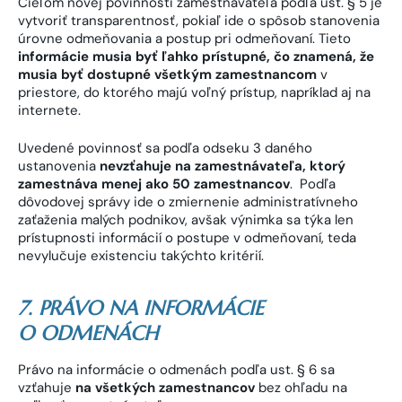
Cieľom novej povinnosti zamestnávateľa podľa ust. § 5 je
vytvoriť transparentnosť, pokiaľ ide o spôsob stanovenia
úrovne odmeňovania a postup pri odmeňovaní. Tieto
informácie musia byť ľahko prístupné, čo znamená, že
musia byť dostupné všetkým zamestnancom
v
priestore, do ktorého majú voľný prístup, napríklad aj na
internete.
Uvedené povinnosť sa podľa odseku 3 daného
ustanovenia
nevzťahuje na zamestnávateľa, ktorý
zamestnáva menej ako 50 zamestnancov
. Podľa
dôvodovej správy ide o zmiernenie administratívneho
zaťaženia malých podnikov, avšak výnimka sa týka len
prístupnosti informácií o postupe v odmeňovaní, teda
nevylučuje existenciu takýchto kritérií.
7. PRÁVO NA INFORMÁCIE
O ODMENÁCH
Právo na informácie o odmenách podľa ust. § 6 sa
vzťahuje
na všetkých zamestnancov
bez ohľadu na