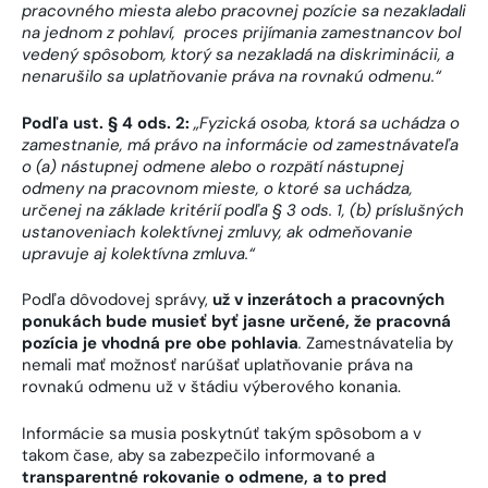
pracovného miesta alebo pracovnej pozície sa nezakladali
na jednom z pohlaví, proces prijímania zamestnancov bol
vedený spôsobom, ktorý sa nezakladá na diskriminácii, a
nenarušilo sa uplatňovanie práva na rovnakú odmenu.“
Podľa ust. § 4 ods. 2:
„
Fyzická osoba, ktorá sa uchádza o
zamestnanie, má právo na informácie od zamestnávateľa
o (a) nástupnej odmene alebo o rozpätí nástupnej
odmeny na pracovnom mieste, o ktoré sa uchádza,
určenej na základe kritérií podľa § 3 ods. 1, (b) príslušných
ustanoveniach kolektívnej zmluvy, ak odmeňovanie
upravuje aj kolektívna zmluva.
“
Podľa dôvodovej správy,
už v inzerátoch a pracovných
ponukách bude musieť byť jasne určené, že pracovná
pozícia je vhodná pre obe pohlavia
.
Zamestnávatelia by
nemali mať možnosť narúšať uplatňovanie práva na
rovnakú odmenu už v štádiu výberového konania.
Informácie sa musia poskytnúť takým spôsobom a v
takom čase, aby sa zabezpečilo informované a
transparentné rokovanie o odmene, a to pred