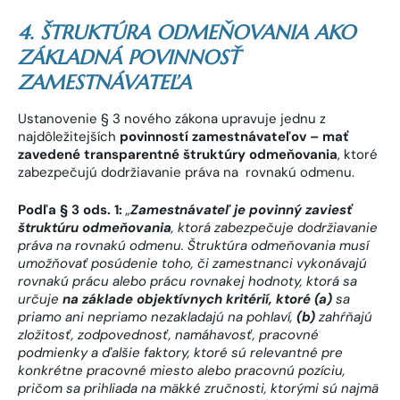
4. ŠTRUKTÚRA ODMEŇOVANIA AKO
ZÁKLADNÁ POVINNOSŤ
ZAMESTNÁVATEĽA
Ustanovenie § 3 nového zákona upravuje jednu z
najdôležitejších
povinností zamestnávateľov – mať
zavedené transparentné štruktúry odmeňovania
, ktoré
zabezpečujú dodržiavanie práva na rovnakú odmenu.
Podľa § 3 ods. 1:
„
Zamestnávateľ je povinný zaviesť
štruktúru odmeňovania
, ktorá zabezpečuje dodržiavanie
práva na rovnakú odmenu. Štruktúra odmeňovania musí
umožňovať posúdenie toho, či zamestnanci vykonávajú
rovnakú prácu alebo prácu rovnakej hodnoty, ktorá sa
určuje
na základe objektívnych kritérií, ktoré (a)
sa
priamo ani nepriamo nezakladajú na pohlaví,
(b)
zahŕňajú
zložitosť, zodpovednosť, namáhavosť, pracovné
podmienky a ďalšie faktory, ktoré sú relevantné pre
konkrétne pracovné miesto alebo pracovnú pozíciu,
pričom sa prihliada na mäkké zručnosti, ktorými sú najmä