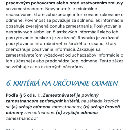
pracovným pohovorom alebo pred uzatvorením zmluvy
so zamestnancom. Nevyhnutné je minimálne
načasovanie, ktoré zabezpečuje informované rokovanie o
odmene. Povinnosť sa považuje za splnenú, ak informácie
obsahuje zverejnená ponuka zamestnania. Poskytovanie
nesprávnych alebo len čiastkových informácií alebo ich
poskytovanie neskoro je zakázané. Rovnako je zakázané
poskytovanie informácií veľmi širokého rozsahu, ktorý
znemožňuje používanie informácií. Zakazuje sa
zamestnávateľom vyžadovať od uchádzačov informácie o
ich súčasnej alebo predchádzajúcej odmene. Tento zákaz
sa vzťahuje aj na externých náborárov.
6. KRITÉRIÁ NA URČOVANIE ODMIEN
Podľa § 5 ods. 1:
„
Zamestnávateľ je povinný
zamestnancom sprístupniť kritériá
, na základe ktorých
sa
(a) určuje odmena
zamestnancov,
(b) určuje úroveň
odmeny
zamestnancov,
(c) zvyšuje odmena
zamestnancov.
“