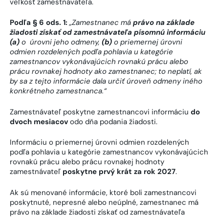
veľkosť zamestnávateľa.
Podľa § 6 ods. 1:
„
Zamestnanec má
právo na základe
žiadosti získať od zamestnávateľa písomnú informáciu
(a)
o úrovni jeho odmeny,
(b)
o priemernej úrovni
odmien rozdelených podľa pohlavia u kategórie
zamestnancov vykonávajúcich rovnakú prácu alebo
prácu rovnakej hodnoty ako zamestnanec; to neplatí, ak
by sa z tejto informácie dala určiť úroveň odmeny iného
konkrétneho zamestnanca.“
Zamestnávateľ poskytne zamestnancovi informáciu
do
dvoch mesiacov
odo dňa podania žiadosti.
Informáciu o priemernej úrovni odmien rozdelených
podľa pohlavia u kategórie zamestnancov vykonávajúcich
rovnakú prácu alebo prácu rovnakej hodnoty
zamestnávateľ
poskytne prvý krát za rok 2027
.
Ak sú menované informácie, ktoré boli zamestnancovi
poskytnuté, nepresné alebo neúplné, zamestnanec má
právo na základe žiadosti získať od zamestnávateľa