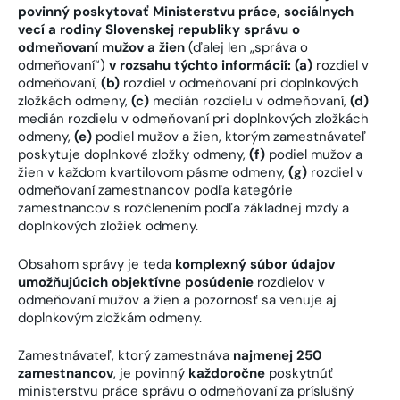
povinný poskytovať Ministerstvu práce, sociálnych
vecí a rodiny Slovenskej republiky správu o
odmeňovaní mužov a žien
(ďalej len „správa o
odmeňovaní“)
v rozsahu týchto informácií: (a)
rozdiel v
odmeňovaní,
(b)
rozdiel v odmeňovaní pri doplnkových
zložkách odmeny,
(c)
medián rozdielu v odmeňovaní,
(d)
medián rozdielu v odmeňovaní pri doplnkových zložkách
odmeny,
(e)
podiel mužov a žien, ktorým zamestnávateľ
poskytuje doplnkové zložky odmeny,
(f)
podiel mužov a
žien v každom kvartilovom pásme odmeny,
(g)
rozdiel v
odmeňovaní zamestnancov podľa kategórie
zamestnancov s rozčlenením podľa základnej mzdy a
doplnkových zložiek odmeny.
Obsahom správy je teda
komplexný súbor údajov
umožňujúcich objektívne posúdenie
rozdielov v
odmeňovaní mužov a žien a pozornosť sa venuje aj
doplnkovým zložkám odmeny.
Zamestnávateľ, ktorý zamestnáva
najmenej 250
zamestnancov
, je povinný
každoročne
poskytnúť
ministerstvu práce správu o odmeňovaní za príslušný