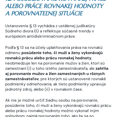
ALEBO PRÁCE ROVNAKEJ HODNOTY
A POROVNATEĽNEJ SITUÁCIE
Ustanovenie § 13 vychádza z ustálenej judikatúry
Súdneho dvora EÚ a reflektuje súčasné trendy v
európskom antidiskriminačnom práve.
Podľa § 13 sa na účely uplatňovania práva na rovnakú
odmenu
posúdenie toho, či muži a ženy vykonávajú
rovnakú prácu alebo prácu rovnakej hodnoty
,
neobmedzuje len na porovnanie mužov a žien, ktorí sú
zamestnaní (i) u toho istého zamestnávateľa, ale
zahŕňa
aj porovnanie mužov a žien zamestnaných u rôznych
zamestnávateľov
, pre ktorých sú ustanovené rovnaké
podmienky odmeňovania, ak tieto podmienky upravuje
jednotný zdroj, alebo (ii) v rovnakom čase.
Ak nie je možné určiť žiadnu osobu na porovnanie,
posúdenie toho, či muži a ženy vykonávajú rovnakú prácu
alebo prácu rovnakej hodnoty možno vykonať iným
spôsobom, najmä porovnaním toho, ako by sa so