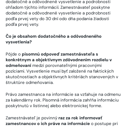
dodatočné a odôvodnené vysvetlenie a podrobnosti
ohľadom týchto informácií. Zamestnávateľ poskytne
dodatočné a odôvodnené vysvetlenie a podrobnosti
podľa prvej vety do 30 dní odo dňa podania žiadosti
podľa prvej vety.
Čo je obsahom dodatočného a odôvodneného
vysvetlenia
?
Pôjde o
písomnú odpoveď zamestnávateľa s
konkrétnym a objektívnym zdôvodnením rozdielu v
odmeňovaní
medzi porovnateľnými pracovnými
pozíciami. Vysvetlenie musí byť založené na faktických
skutočnostiach a objektívnych kritériách stanovených v
štruktúre odmeňovania.
Právo zamestnanca na informácie sa vzťahuje na odmenu
za kalendárny rok. Písomná informácia zahŕňa informáciu
poskytnutú v listinnej alebo elektronickej forme.
Zamestnávateľ je povinný
raz za rok informovať
zamestnancov o ich práve na informácie
o postupe pri