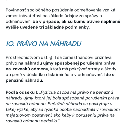
Povinnosť spoločného posúdenia odmeňovania vzniká
zamestnávateľovi na základe údajov zo správy o
odmeňovaní
iba v prípade, ak sú kumulatívne naplnené
vyššie uvedené tri základné podmienky
.
10. PRÁVO NA NÁHRADU
Prostredníctvom ust. § 11 sa zamestnancovi priznáva
právo
na náhradu ujmy spôsobenej porušením práva
na rovnakú odmenu
, ktorá má pokrývať straty a škody
utrpené v dôsledku diskriminácie v odmeňovaní.
Ide o
peňažnú náhradu.
Podľa odseku 1:
„Fyzická osoba má právo na peňažnú
náhradu ujmy, ktorá jej bola spôsobená porušením práva
na rovnakú odmenu. Peňažná náhrada sa poskytuje v
takej výške, aby sa fyzická osoba nachádzala v rovnakom
majetkovom postavení, ako keby k porušeniu práva na
rovnakú odmenu nedošlo.“