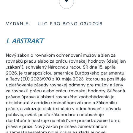
VYDANIE:
ULC PRO BONO 03/2026
1. ABSTRAKT
Nový zákon o rovnakom odmeňovaní mužov a žien za
rovnakú prácu alebo za prácu rovnakej hodnoty (ďalej len
„
zákon
“), schválený Národnou radou SR dňa 15. apríla
2026, je transpozíciou smernice Európskeho parlamentu
a Rady (EÚ) 2023/970 z 10. mája 2023, ktorou sa posilňuje
uplatňovanie zásady rovnakej odmeny pre mužov a ženy
za rovnakú prácu alebo prácu rovnakej hodnoty. Súčasná
právna úprava v oblasti rovnakého zaobchádzania je
obsiahnutá v antidiskriminačnom zákone a Zákonníku
práce, a zakazuje diskrimináciu v odmeňovaní z dôvodu
pohlavia, avšak podľa zákonodarcu neobsahuje
dostatočné nástroje na efektívne presadzovanie tohto
práva v praxi. Nový zákon priznáva zamestnanom
a zamestnávateľom nové práva a ukladá aj nové