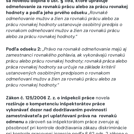
sa novelou dopĺňa o ust. § 119a, ktoré upravuje
odmeňovanie za rovnakú prácu alebo za prácu rovnakej
hodnoty a podľa jeho prvého odseku
„
Rovnaké
odmeňovanie mužov a žien za rovnakú prácu alebo za
prácu rovnakej hodnoty ustanovuje osobitný predpis o
rovnakom odmeňovaní mužov a žien za rovnakú prácu
alebo za prácu rovnakej hodnoty.“
Podľa odseku 2:
„Právo na rovnaké odmeňovanie majú aj
zamestnanci rovnakého pohlavia, ak vykonávajú rovnakú
prácu alebo prácu rovnakej hodnoty; rovnaká práca alebo
práca rovnakej hodnoty sa určuje na základe kritérií
ustanovených osobitným predpisom o rovnakom
odmeňovaní mužov a žien za rovnakú prácu alebo za
prácu rovnakej hodnoty.“
Zákon č. 125/2006 Z. z. o inšpekcii práce
novela
rozširuje o kompetenciu inšpektorátov práce
vykonávať dozor nad dodržiavaním povinností
zamestnávateľa pri uplatňovaní práva na rovnakú
odmenu
a zároveň sa inšpektorátom práce zveruje aj
pôsobnosť pri kontrole dodržiavania zákazu diskriminácie
pri kontrole pracovnej inzercie podľa § 62 ods. 2 zákona o