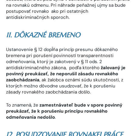
na rovnakú odmenu. Pri náhrade peňažnej ujmy sa bude
postupovať rovnako ako pri ostatných
antidiskriminačných sporoch.
11. DÔKAZNÉ BREMENO
Ustanovenie § 12 dopĺňa princíp presunu dôkazného
bremena pri porušení povinností transparentnosti
odmeňovania, ktorý je zakotvený v § 11 ods. 2
antidiskriminačného zákona, podľa ktorého
žalovaný je
povinný preukázať, že neporušil zásadu rovnakého
zaobchádzania
, ak žalobca oznámi súdu skutočnosti, z
ktorých možno dôvodne usudzovať, že k porušeniu
zásady rovnakého zaobchádzania došlo.
To znamená, že
zamestnávateľ bude v spore povinný
preukázať, že k porušeniu princípu rovnakého
odmeňovania nedošlo
.
12. POSUDZOVANIE ROVNAKEJ PRÁCE