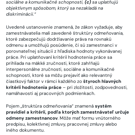
sociálne a komunikačné schopnosti,
(c)
sa uplatňujú
objektívnym spôsobom, ktorý sa nezakladá na
diskriminácii.
“
Uvedené ustanovenie znamená, že zákon vyžaduje, aby
zamestnávatelia mali zavedené štruktúry odmeňovania,
ktoré zabezpečujú dodržiavanie práva na rovnakú
odmenu a umožňujú posúdenie, či sú zamestnanci v
porovnateľnej situácii z hľadiska hodnoty vykonávanej
práce. Pri uplatňovaní kritérií hodnotenia práce sa
prihliada na mäkké zručnosti, ktoré zahŕňajú
interpersonálne zručnosti, sociálne a komunikačné
schopnosti, ktoré sa môžu prejaviť ako relevantný
čiastkový faktor v rámci každého zo
štyroch hlavných
kritérií hodnotenia práce
– pri zložitosti, zodpovednosti,
namáhavosti aj pracovných podmienkach.
Pojem „štruktúra odmeňovania“ znamená
systém
pravidiel a kritérií, podľa ktorých zamestnávateľ určuje
odmeny zamestnancov
. Môže mať formu vnútorného
predpisu, kolektívnej zmluvy, pracovnej zmluvy alebo
iného dokumentu.