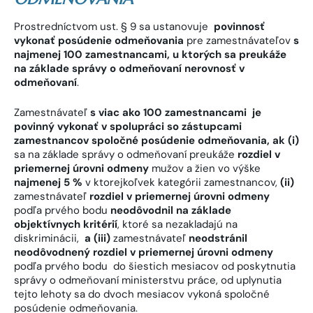
Prostredníctvom ust. § 9 sa ustanovuje
povinnosť
vykonať posúdenie odmeňovania
pre zamestnávateľov
s
najmenej 100 zamestnancami, u ktorých sa preukáže
na základe správy o odmeňovaní nerovnosť v
odmeňovaní
.
Zamestnávateľ
s viac ako 100 zamestnancami je
povinný vykonať v spolupráci so zástupcami
zamestnancov spoločné posúdenie odmeňovania, ak (i)
sa na základe správy o odmeňovaní preukáže
rozdiel v
priemernej úrovni odmeny
mužov a žien vo výške
najmenej 5 %
v ktorejkoľvek kategórii zamestnancov,
(ii)
zamestnávateľ
rozdiel v priemernej úrovni odmeny
podľa prvého bodu
neodôvodnil na základe
objektívnych kritérií
, ktoré sa nezakladajú na
diskriminácii,
a (iii)
zamestnávateľ
neodstránil
neodôvodnený rozdiel v priemernej úrovni odmeny
podľa prvého bodu do šiestich mesiacov od poskytnutia
správy o odmeňovaní ministerstvu práce, od uplynutia
tejto lehoty sa do dvoch mesiacov vykoná spoločné
posúdenie odmeňovania.