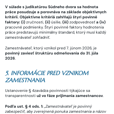
V súlade s judikatúrou Súdneho dvora sa hodnota
práce posudzuje a porovnáva na základe objektívnych
kritérií. Objektívne kritériá zahŕňajú štyri povinné
faktory: (i)
zručnosti,
(ii)
úsilie,
(iii)
zodpovednosť
a (iv)
pracovné podmienky. Štyri povinné faktory hodnotenia
práce predstavujú minimálny štandard, ktorý musí každý
zamestnávateľ zohľadniť.
Zamestnávateľ, ktorý vznikol pred 7. júnom 2026, je
povinný zaviesť štruktúru odmeňovania do 31. júla
2026
.
5. INFORMÁCIE PRED VZNIKOM
ZAMESTNANIA
Ustanovenie § 4zavádza povinnosti týkajúce sa
transparentnosti
už vo fáze prijímania zamestnancov
.
Podľa ust. § 4 ods. 1:
„
Zamestnávateľ je povinný
zabezpečiť, aby zverejnená ponuka zamestnania a názov