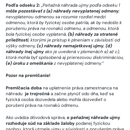
Podľa odseku 2:
„Peňažná náhrada ujmy podľa odseku 1
môže pozostávať z (a) náhrady nevyplatenej odmeny
;
nevyplatenou odmenou sa rozumie rozdiel medzi
odmenou, ktorá by fyzickej osobe patrila, ak by nedošlo k
porušeniu práva na rovnakú odmenu, a odmenou, ktorá
bola fyzickej osobe vyplatená,
(b) náhrady za stratené
príležitosti
, ktorými je prístup k plneniam v závislosti od
výšky odmeny,
(c) náhrady nemajetkovej ujmy
,
(d)
náhrady inej ujmy
ako je uvedená v písmenách a) až c),
ktorá mohla byť spôsobená aj prierezovou diskrimináciou,
(e) úroku z omeškania
z nevyplatenej odmeny.“
Pozor na premlčanie!
Premlčacia doba
na uplatnenie práva zamestnanca na
náhradu
je trojročná
a začne plynúť odo dňa, keď sa
fyzická osoba dozvedela alebo mohla dozvedieť o
porušení práva na rovnakú odmenu.
Ako uvádza dôvodová správa,
o peňažnej náhrade ujmy
rozhoduje súd na základe žaloby
podanej fyzickou
osobou, ktorá utrpela ujmu v súvislosti s porušením práva