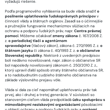
vyžadujú riešenie.
Podľa programového vyhlásenia sa bude vláda snažiť
o
posilnenie uplatňovania ľudskoprávnych princípov
v
činnosti vlády a štátnych orgánov. Zasadí sa o účinnejšie
a pružnejšie fungovanie mechanizmov slúžiacich na
ochranu a podporu ľudských práv, napr.
Centra právnej
pomoci
. Môžeme očakávať
zmeny zákona
č. 167/2008 Z.
z.
o periodickej tlači a agentúrnom
spravodajstve
(tlačový zákon), zákona č. 270/1995 Z. z.
o
štátnom jazyku
či zákona č. 40/1993 Z. z.
o občianstve
Slovenskej republiky
. Niektoré z uvedených predpisov
boli nedávno novelizované, napr. zákon o občianstve SR
bol naposledy novelizovaný zákonom č. 250/2010 Z. z.,
ktorý upravil ďalší spôsob straty štátneho občianstva SR,
a to nadobudnutím cudzieho štátneho občianstva na
základe výslovného prejavu vôle.
Vláda si dala za cieľ napomáhať uplatňovaniu práv tak
prvej, ako i druhej a tretej generácie. V súvislosti so
stanoveným cieľom vláda predpokladá
úzku spoluprácu s
mimovládnymi neziskovými organizáciami
pôsobiacimi
v oblasti ochrany a podpory ľudských práv a
orgánmi