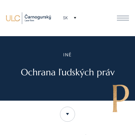
SK
INÉ
Ochrana ľudských práv