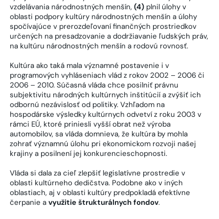
vzdelávania národnostných menšín,
(4)
plnil úlohy v
oblasti podpory kultúry národnostných menšín a úlohy
spočívajúce v prerozdeľovaní finančných prostriedkov
určených na presadzovanie a dodržiavanie ľudských práv,
na kultúru národnostných menšín a rodovú rovnosť.
Kultúra ako taká mala významné postavenie i v
programových vyhláseniach vlád z rokov 2002 – 2006 či
2006 – 2010. Súčasná vláda chce posilniť právnu
subjektivitu národných kultúrnych inštitúcií a zvýšiť ich
odbornú nezávislosť od politiky. Vzhľadom na
hospodárske výsledky kultúrnych odvetví z roku 2003 v
rámci EÚ, ktoré priniesli vyšší obrat než výroba
automobilov, sa vláda domnieva, že kultúra by mohla
zohrať významnú úlohu pri ekonomickom rozvoji našej
krajiny a posilnení jej konkurencieschopnosti.
Vláda si dala za cieľ zlepšiť legislatívne prostredie v
oblasti kultúrneho dedičstva. Podobne ako v iných
oblastiach, aj v oblasti kultúry predpokladá efektívne
čerpanie a
využitie štrukturálnych fondov
.