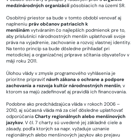
medzinárodných organizácií
pôsobiacich na území SR.
Osobitný priestor sa bude v tomto období venovať aj
naplneniu
práv občanov patriacich k
menšinám
vytváraním čo najlepších podmienok pre to,
aby príslušníci národnostných menšín uplatňovali svoje
práva na vyjadrenie, zachovanie a rozvoj vlastnej identity.
Na tento princíp sa bude dôsledne prihliadať pri
metodickej a organizačnej príprave sčítania obyvateľov v
máji roku 2011.
Úlohou vlády v zmysle programového vyhlásenia je
prioritne pripraviť
návrh zákona o ochrane a podpore
zachovania a rozvoja kultúr národnostných menšín
, v
ktorom sa majú zadefinovať aj pravidlá ich financovania.
Podobne ako predchádzajúca vláda v rokoch 2006 –
2010, aj súčasná vláda má za cieľ dôsledne uplatňovať
odporúčania
Charty regionálnych alebo menšinových
jazykov
. V čl. 7 charty sú uvedené jej základné ciele a
zásady, podľa ktorých sa napr. vyžaduje uznanie
regionálnych alebo menšinových jazykov ako prejavu