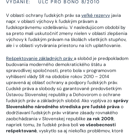
VYDANIE:
ULC PRO BONO 8/2010
V oblasti ochrany ľudských práv sa
veľké rezervy
javia
napr. v oblasti výchovy k ľudským právam a
ľudskoprávnemu vzdelávaniu. V nasledujúcom období by
sa preto mali uskutočniť zmeny nielen v oblasti zlepšenia
výchovy k ľudským právam na školách všetkých stupňov,
ale i v oblasti vytvárania priestoru na ich uplatňovanie.
Rešpektovanie základných práv
a slobôd je predpokladom
budovania moderného demokratického štátu a
spravodlivej spoločnosti, preto bola v programovom
vyhlásení vlády SR na obdobie rokov 2010 – 2014
upravená aj oblasť ochrany a podpory ľudských práv.
Ľudské práva a slobody sú garantované predovšetkým
Ústavou Slovenskej republiky a Dohovorom o ochrane
ľudských práv a základných slobôd. Ako vyplýva zo
správy
Slovenského národného strediska pre ľudské práva
o
dodržiavaní ľudských práv vrátane zásady rovnakého
zaobchádzania v Slovenskej republike
za rok 2009
,
napriek tomu, že ľudské práva boli
vo všeobecnosti
rešpektované
, vyskytlo sa aj niekoľko problémov, ktoré