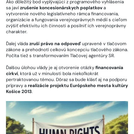
Ako dôležitý bod vyplývajúci z programového vyhlásenia
sa javí
zrušenie koncesionárskych poplatkov
a
vytvorenie nového legislatívneho rámca financovania,
organizácie a fungovania verejnoprávnych médií s cieľom
zvýšiť efektivitu ich činnosti a posilniť ich verejnoprávny
charakter.
Ďalej vláda
zruší právo na odpoveď
upravené v tlačovom
zákone a prehodnotí celkovú koncepciu tlačového zákona.
Počíta tiež s transformovaním Tlačovej agentúry SR.
Ďalšou úlohou vlády je aj otvorenie otázky
financovania
cirkví
, ktorá už v minulosti bola niekoľkokrát
pertraktovanou témou. Dôraz sa bude klásť aj na podporu
prípravy a
realizácie
projektu Európskeho mesta kultúry
Košice 2013
.