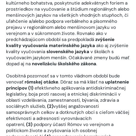
kultúrneho bohatstva, poskytnutie adekvátnych foriem a
prostriedkov na vyučovanie a štúdium regionálnych alebo
menšinových jazykov na všetkých vhodných stupňoch, či
uľahčenie a/alebo podpora verbálneho a písomného
prejavu v regionálnom alebo menšinovom jazyku vo
verejnom a v súkromnom živote. Rovnako ako v
predchádzajúcom období sa predpokladá
zvýšenie
kvality vyučovania materinského jazyka
ako aj zvýšenie
kvality vyučovania
slovenského jazyka
v školách s
vyučovacím jazykom menšín. Očakávané zmeny budú mať
dopad aj na
novelizáciu školského zákona
.
Osobitná pozornosť sa v tomto vládnom období bude
venovať
rómskej otázke
. Dôraz sa má klásť na
uplatnenie
princípov (1)
efektívneho aplikovania antidiskriminačnej
legislatívy, boja proti rasovej a etnickej diskriminácii v
oblasti vzdelávania, zamestnanosti, bývania, zdravia a
sociálnych služieb,
(2)
vyššej angažovanosti
samosprávnych celkov a dotknutých obcí s cieľom väčšej
efektívnosti a adresnosti vyrovnávacích
opatrení,
(3)
podpory účasti Rómov vo verejnom a
politickom živote a zvyšovania ich osobnej