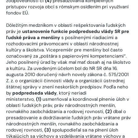
zodpovednosti či
(4)
presadzovania komplexných
prístupov rozvoja obcí s rómskym osídlením pri využívaní
fondov EÚ.
Dôležitým medzníkom v oblasti rešpektovania ľudských
práv je
ustanovenie funkcie podpredsedu vlády SR pre
ľudské práva a menšiny
s posilnenými riadiacimi a
rozhodovacími právomocami v oblasti národnostnej
kultúry a školstva. Vicepremiér pre menšiny bol často
označovaný za „poštára s papierovými kompetenciami“.
Jeho posilnený úrad by však mal mať dosah aj na školstvo
a kultúru. Za uvedeným účelom bol do NR SR dňa 16.
augusta 2010 doručený návrh novely zákona č. 575/2001
Z. z. o organizácii činnosti vlády a organizácii ústrednej
štátnej správy v znení neskorších predpisov. Podľa neho
by
podpredseda vlády
, ktorý neriadi
ministerstvo,
(1)
usmerňoval a koordinoval plnenie úloh v
oblasti ľudských práv, práv národnostných menšín,
rovnakého zaobchádzania a rodovej rovnosti,
(2)
dbal o
presadzovanie a dodržiavanie ľudských práv vrátane práv
národnostných menšín, rovnakého zaobchádzania a
rodovej rovnosti,
(3)
spolupodieľal sa na plnení úloh
týkajúcich sa výchovy a vzdelávania vrátane výchovy a