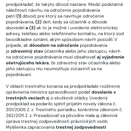
predpokladať, že takýto dôvod nastane. Medzi podstatné
náležitosti návrhu na odročenie pojednávania
patrí
(1)
dôvod, pre ktorý sa navrhuje odročenie
pojednávania,
(2)
deň, kedy sa účastník o dôvode
dozvedel
a (3)
ak to je možné i uvedenie elektronickej
adresy, telefaxu alebo telefónneho kontaktu, na ktorý súd
bezodkladne oznámi, akým spôsobom návrh posúdil. V
prípade, ak
dôvodom na odročenie
pojednávania
je
zdravotný stav
účastníka alebo jeho zástupcu, návrh
na odročenie pojednávania musí obsahovať
aj vyjadrenie
ošetrujúceho lekára
, že zdravotný stav účastníka alebo
jeho zástupcu mu neumožňuje zúčastniť sa na
pojednávaní.
V oblasti trestného konania sa predpokladalo rozšírenie
oprávnenia ministra spravodlivosti podať
dovolanie v
trestných veciach
aj o skutkové otázky. Uvedený
predpoklad sa podarilo splniť prijatím novely zákona č.
301/2005 Z. z. Trestného poriadku, konkrétne zákonom č.
262/2011 Z. z. Presadzovať sa pôvodne mala aj zákonná
úprava trestnej zodpovednosti právnických osôb.
Myšlienka zapracovania
trestnej zodpovednosti