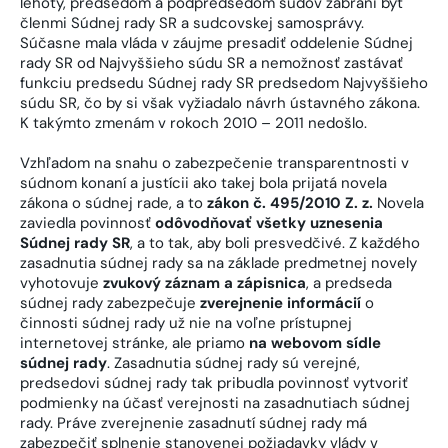
lehoty, predsedom a podpredsedom súdov zabráni byť
členmi Súdnej rady SR a sudcovskej samosprávy.
Súčasne mala vláda v záujme presadiť oddelenie Súdnej
rady SR od Najvyššieho súdu SR a nemožnosť zastávať
funkciu predsedu Súdnej rady SR predsedom Najvyššieho
súdu SR, čo by si však vyžiadalo návrh ústavného zákona.
K takýmto zmenám v rokoch 2010 – 2011 nedošlo.
Vzhľadom na snahu o zabezpečenie transparentnosti v
súdnom konaní a justícii ako takej bola prijatá novela
zákona o súdnej rade, a to
zákon č. 495/2010 Z. z.
Novela
zaviedla povinnosť
odôvodňovať všetky uznesenia
Súdnej rady SR
, a to tak, aby boli presvedčivé. Z každého
zasadnutia súdnej rady sa na základe predmetnej novely
vyhotovuje
zvukový záznam a zápisnica
, a predseda
súdnej rady zabezpečuje
zverejnenie informácií
o
činnosti súdnej rady už nie na voľne prístupnej
internetovej stránke, ale priamo
na webovom sídle
súdnej rady
. Zasadnutia súdnej rady sú verejné,
predsedovi súdnej rady tak pribudla povinnosť vytvoriť
podmienky na účasť verejnosti na zasadnutiach súdnej
rady. Práve zverejnenie zasadnutí súdnej rady má
zabezpečiť splnenie stanovenej požiadavky vlády v