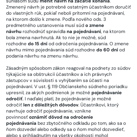
súhlasom súdu
meniť návrh na začatie konania
.
Zmenený návrh je potrebné ostatným účastníkom doručiť
do vlastných rúk, pokiaľ neboli prítomní na pojednávaní,
na ktorom došlo k zmene. Podľa nového ods. 3
predmetného ustanovenia musí súd
o zmene
návrhu
rozhodnúť spravidla
na pojednávaní
, na ktorom
bola zmena navrhnutá. Ak to nie je možné, súd
rozhodne
do 15 dní
od odročenia pojednávania. O zmene
návrhu mimo pojednávania súd rozhodne
do 60 dní
od
podania návrhu na zmenu návrhu.
Zásadným spôsobom zákon reagoval na podnety zo súdov
týkajúcie sa obštrukcií účastníkov a ich právnych
zástupcov v súvislosti s vyhýbaním sa účasti na
pojednávaní. V ust. § 119 Občianskeho súdneho poriadku
upresnil, za akých podmienok je možné
pojednávanie
odročiť
. I naďalej platí, že pojednávanie je možné
odročiť
len z dôležitých dôvodov
. Účastníkovi, ktorý
navrhuje odročiť pojednávanie, vznikne
povinnosť
oznámiť dôvod na odročenie
pojednávania
bez zbytočného odkladu po tom, ako sa o
ňom dozvedel alebo odkedy sa o ňom mohol dozvedieť,
alebo s prihliadnutím na všetky okolnosti mohol