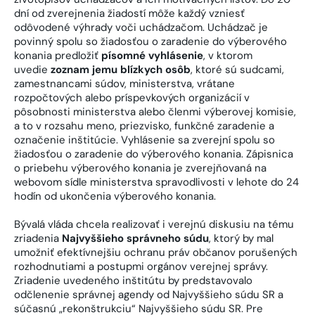
dní od zverejnenia žiadostí môže každý vzniesť
odôvodené výhrady voči uchádzačom. Uchádzač je
povinný spolu so žiadosťou o zaradenie do výberového
konania predložiť
písomné vyhlásenie
, v ktorom
uvedie
zoznam jemu blízkych osôb
, ktoré sú sudcami,
zamestnancami súdov, ministerstva, vrátane
rozpočtových alebo príspevkových organizácií v
pôsobnosti ministerstva alebo členmi výberovej komisie,
a to v rozsahu meno, priezvisko, funkčné zaradenie a
označenie inštitúcie. Vyhlásenie sa zverejní spolu so
žiadosťou o zaradenie do výberového konania. Zápisnica
o priebehu výberového konania je zverejňovaná na
webovom sídle ministerstva spravodlivosti v lehote do 24
hodín od ukončenia výberového konania.
Bývalá vláda chcela realizovať i verejnú diskusiu na tému
zriadenia
Najvyššieho správneho súdu
, ktorý by mal
umožniť efektívnejšiu ochranu práv občanov porušených
rozhodnutiami a postupmi orgánov verejnej správy.
Zriadenie uvedeného inštitútu by predstavovalo
odčlenenie správnej agendy od Najvyššieho súdu SR a
súčasnú „rekonštrukciu“ Najvyššieho súdu SR. Pre