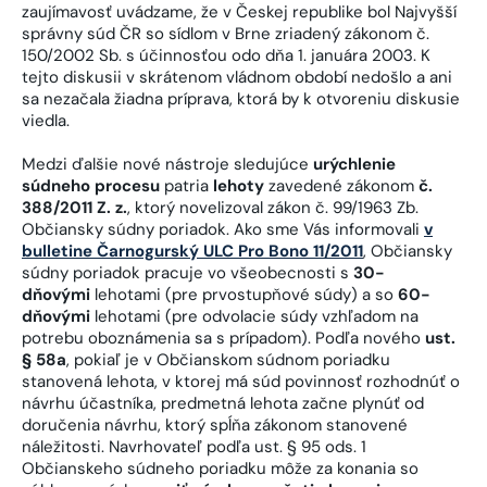
zaujímavosť uvádzame, že v Českej republike bol Najvyšší
správny súd ČR so sídlom v Brne zriadený zákonom č.
150/2002 Sb. s účinnosťou odo dňa 1. januára 2003. K
tejto diskusii v skrátenom vládnom období nedošlo a ani
sa nezačala žiadna príprava, ktorá by k otvoreniu diskusie
viedla.
Medzi ďalšie nové nástroje sledujúce
urýchlenie
súdneho procesu
patria
lehoty
zavedené zákonom
č.
388/2011 Z. z.
, ktorý novelizoval zákon č. 99/1963 Zb.
Občiansky súdny poriadok. Ako sme Vás informovali
v
bulletine Čarnogurský ULC Pro Bono 11/2011
, Občiansky
súdny poriadok pracuje vo všeobecnosti s
30-
dňovými
lehotami (pre prvostupňové súdy) a so
60-
dňovými
lehotami (pre odvolacie súdy vzhľadom na
potrebu oboznámenia sa s prípadom). Podľa nového
ust.
§ 58a
, pokiaľ je v Občianskom súdnom poriadku
stanovená lehota, v ktorej má súd povinnosť rozhodnúť o
návrhu účastníka, predmetná lehota začne plynúť od
doručenia návrhu, ktorý spĺňa zákonom stanovené
náležitosti. Navrhovateľ podľa ust. § 95 ods. 1
Občianskeho súdneho poriadku môže za konania so