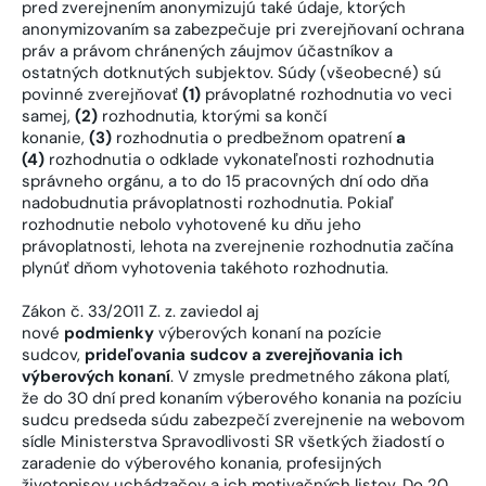
pred zverejnením anonymizujú také údaje, ktorých
anonymizovaním sa zabezpečuje pri zverejňovaní ochrana
práv a právom chránených záujmov účastníkov a
ostatných dotknutých subjektov. Súdy (všeobecné) sú
povinné zverejňovať
(1)
právoplatné rozhodnutia vo veci
samej,
(2)
rozhodnutia, ktorými sa končí
konanie,
(3)
rozhodnutia o predbežnom opatrení
a
(4)
rozhodnutia o odklade vykonateľnosti rozhodnutia
správneho orgánu, a to do 15 pracovných dní odo dňa
nadobudnutia právoplatnosti rozhodnutia. Pokiaľ
rozhodnutie nebolo vyhotovené ku dňu jeho
právoplatnosti, lehota na zverejnenie rozhodnutia začína
plynúť dňom vyhotovenia takéhoto rozhodnutia.
Zákon č. 33/2011 Z. z. zaviedol aj
nové
podmienky
výberových konaní na pozície
sudcov,
prideľovania sudcov a zverejňovania ich
výberových konaní
. V zmysle predmetného zákona platí,
že do 30 dní pred konaním výberového konania na pozíciu
sudcu predseda súdu zabezpečí zverejnenie na webovom
sídle Ministerstva Spravodlivosti SR všetkých žiadostí o
zaradenie do výberového konania, profesijných
životopisov uchádzačov a ich motivačných listov. Do 20