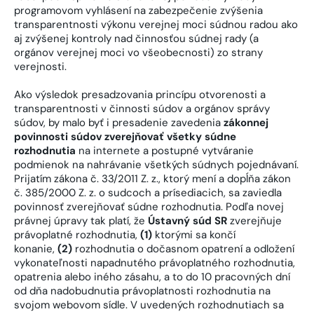
programovom vyhlásení na zabezpečenie zvýšenia
transparentnosti výkonu verejnej moci súdnou radou ako
aj zvýšenej kontroly nad činnosťou súdnej rady (a
orgánov verejnej moci vo všeobecnosti) zo strany
verejnosti.
Ako výsledok presadzovania princípu otvorenosti a
transparentnosti v činnosti súdov a orgánov správy
súdov, by malo byť i presadenie zavedenia
zákonnej
povinnosti súdov zverejňovať všetky súdne
rozhodnutia
na internete a postupné vytváranie
podmienok na nahrávanie všetkých súdnych pojednávaní.
Prijatím zákona č. 33/2011 Z. z., ktorý mení a dopĺňa zákon
č. 385/2000 Z. z. o sudcoch a prísediacich, sa zaviedla
povinnosť zverejňovať súdne rozhodnutia. Podľa novej
právnej úpravy tak platí, že
Ústavný súd SR
zverejňuje
právoplatné rozhodnutia,
(1)
ktorými sa končí
konanie,
(2)
rozhodnutia o dočasnom opatrení a odložení
vykonateľnosti napadnutého právoplatného rozhodnutia,
opatrenia alebo iného zásahu, a to do 10 pracovných dní
od dňa nadobudnutia právoplatnosti rozhodnutia na
svojom webovom sídle. V uvedených rozhodnutiach sa