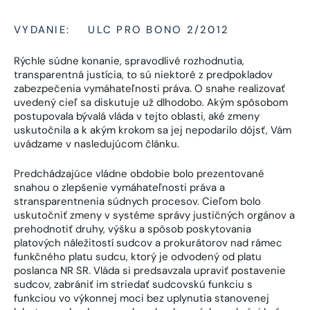
VYDANIE:
ULC PRO BONO 2/2012
Rýchle súdne konanie, spravodlivé rozhodnutia,
transparentná justícia, to sú niektoré z predpokladov
zabezpečenia vymáhateľnosti práva. O snahe realizovať
uvedený cieľ sa diskutuje už dlhodobo. Akým spôsobom
postupovala bývalá vláda v tejto oblasti, aké zmeny
uskutočnila a k akým krokom sa jej nepodarilo dôjsť, Vám
uvádzame v nasledujúcom článku.
Predchádzajúce vládne obdobie bolo prezentované
snahou o zlepšenie vymáhateľnosti práva a
stransparentnenia súdnych procesov. Cieľom bolo
uskutočniť zmeny v systéme správy justičných orgánov a
prehodnotiť druhy, výšku a spôsob poskytovania
platových náležitostí sudcov a prokurátorov nad rámec
funkčného platu sudcu, ktorý je odvodený od platu
poslanca NR SR. Vláda si predsavzala upraviť postavenie
sudcov, zabrániť im striedať sudcovskú funkciu s
funkciou vo výkonnej moci bez uplynutia stanovenej