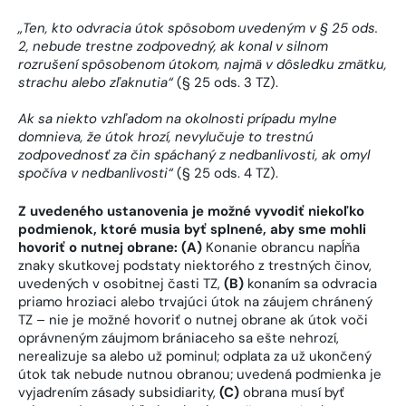
„Ten, kto odvracia útok spôsobom uvedeným v § 25 ods.
2, nebude trestne zodpovedný, ak konal v silnom
rozrušení spôsobenom útokom, najmä v dôsledku zmätku,
strachu alebo zľaknutia“
(§ 25 ods. 3 TZ).
Ak sa niekto vzhľadom na okolnosti prípadu mylne
domnieva, že útok hrozí, nevylučuje to trestnú
zodpovednosť za čin spáchaný z nedbanlivosti, ak omyl
spočíva v nedbanlivosti“
(§ 25 ods. 4 TZ).
Z uvedeného ustanovenia je možné vyvodiť niekoľko
podmienok, ktoré musia byť splnené, aby sme mohli
hovoriť o nutnej obrane: (A)
Konanie obrancu napĺňa
znaky skutkovej podstaty niektorého z trestných činov,
uvedených v osobitnej časti TZ,
(B)
konaním sa odvracia
priamo hroziaci alebo trvajúci útok na záujem chránený
TZ – nie je možné hovoriť o nutnej obrane ak útok voči
oprávneným záujmom brániaceho sa ešte nehrozí,
nerealizuje sa alebo už pominul; odplata za už ukončený
útok tak nebude nutnou obranou; uvedená podmienka je
vyjadrením zásady subsidiarity,
(C)
obrana musí byť