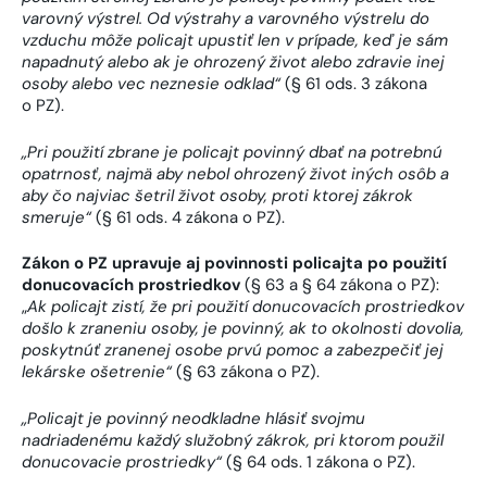
varovný výstrel. Od výstrahy a varovného výstrelu do
vzduchu môže policajt upustiť len v prípade, keď je sám
napadnutý alebo ak je ohrozený život alebo zdravie inej
osoby alebo vec neznesie odklad“
(§ 61 ods. 3 zákona
o PZ).
„Pri použití zbrane je policajt povinný dbať na potrebnú
opatrnosť, najmä aby nebol ohrozený život iných osôb a
aby čo najviac šetril život osoby, proti ktorej zákrok
smeruje“
(§ 61 ods. 4 zákona o PZ).
Zákon o PZ upravuje aj povinnosti policajta po použití
donucovacích prostriedkov
(§ 63 a § 64 zákona o PZ):
„
Ak policajt zistí, že pri použití donucovacích prostriedkov
došlo k zraneniu osoby, je povinný, ak to okolnosti dovolia,
poskytnúť zranenej osobe prvú pomoc a zabezpečiť jej
lekárske ošetrenie“
(§ 63 zákona o PZ).
„Policajt je povinný neodkladne hlásiť svojmu
nadriadenému každý služobný zákrok, pri ktorom použil
donucovacie prostriedky“
(§ 64 ods. 1 zákona o PZ).