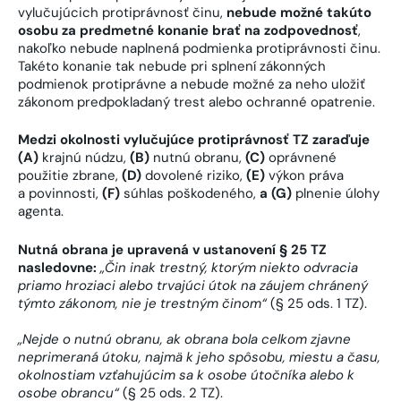
vylučujúcich protiprávnosť činu,
nebude možné takúto
osobu za predmetné konanie brať na zodpovednosť
,
nakoľko nebude naplnená podmienka protiprávnosti činu.
Takéto konanie tak nebude pri splnení zákonných
podmienok protiprávne a nebude možné za neho uložiť
zákonom predpokladaný trest alebo ochranné opatrenie.
Medzi okolnosti vylučujúce protiprávnosť TZ zaraďuje
(A)
krajnú núdzu,
(B)
nutnú obranu,
(C)
oprávnené
použitie zbrane,
(D)
dovolené riziko,
(E)
výkon práva
a povinnosti,
(F)
súhlas poškodeného,
a (G)
plnenie úlohy
agenta.
Nutná obrana je upravená v ustanovení § 25 TZ
nasledovne:
„Čin inak trestný, ktorým niekto odvracia
priamo hroziaci alebo trvajúci útok na záujem chránený
týmto zákonom, nie je trestným činom“
(§ 25 ods. 1 TZ).
„Nejde o nutnú obranu, ak obrana bola celkom zjavne
neprimeraná útoku, najmä k jeho spôsobu, miestu a času,
okolnostiam vzťahujúcim sa k osobe útočníka alebo k
osobe obrancu“
(§ 25 ods. 2 TZ).