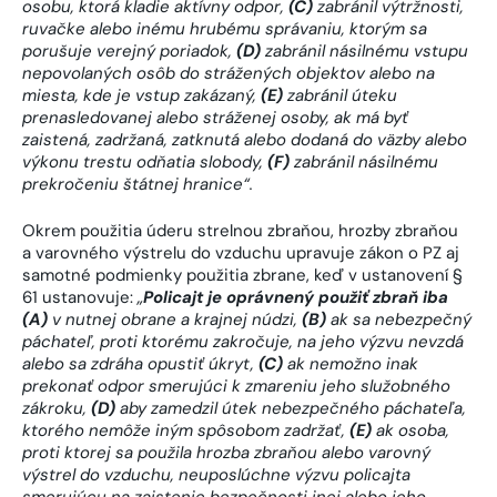
osobu, ktorá kladie aktívny odpor,
(C)
zabránil výtržnosti,
ruvačke alebo inému hrubému správaniu, ktorým sa
porušuje verejný poriadok,
(D)
zabránil násilnému vstupu
nepovolaných osôb do strážených objektov alebo na
miesta, kde je vstup zakázaný,
(E)
zabránil úteku
prenasledovanej alebo stráženej osoby, ak má byť
zaistená, zadržaná, zatknutá alebo dodaná do väzby alebo
výkonu trestu odňatia slobody,
(F)
zabránil násilnému
prekročeniu štátnej hranice“.
Okrem použitia úderu strelnou zbraňou, hrozby zbraňou
a varovného výstrelu do vzduchu upravuje zákon o PZ aj
samotné podmienky použitia zbrane, keď v ustanovení §
61 ustanovuje:
„
Policajt je oprávnený použiť zbraň iba
(A)
v nutnej obrane a krajnej núdzi,
(B)
ak sa nebezpečný
páchateľ, proti ktorému zakročuje, na jeho výzvu nevzdá
alebo sa zdráha opustiť úkryt,
(C)
ak nemožno inak
prekonať odpor smerujúci k zmareniu jeho služobného
zákroku,
(D)
aby zamedzil útek nebezpečného páchateľa,
ktorého nemôže iným spôsobom zadržať,
(E)
ak osoba,
proti ktorej sa použila hrozba zbraňou alebo varovný
výstrel do vzduchu, neuposlúchne výzvu policajta