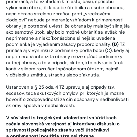
primeraná, a to vzhľadom k miestu, času, spôsobu
vykonaniu útoku, či k osobe útočníka a osobe obrancu;
napr. obrana strelnou zbraňou proti „vreckovému
zlodejovi“ nebude primeraná; vzhľadom k primeranosti
obrany je potrebné uviesť, že obrana by mala byť silnejšia
ako samotný útok, aby bolo možné ubrániť sa, avšak nie
neprimerane a niekoľkonásobne silnejšia; uvedená
podmienka je vyjadrením zásady proporcionality,
(D)
TZ
prináša aj v výnimku z podmienky podľa bodu (C), kedy aj
neprimeraná intenzita obrany môže spĺňať podmienky
nutnej obrany, a to v prípade, ak ten, kto odvracia útok
koná v silnom rozrušení spôsobenom útokom, najmä
v dôsledku zmätku, strachu alebo zľaknutia.
Ustanovenie § 25 ods. 4 TZ upravuje aj prípady tzv.
excesov, teda skutkových omylov, pri ktorých je možné
hovoriť o zodpovednosti za čin spáchaný v nedbanlivosti
ak omyl spočíva v nedbanlivosti.
V súvislosti s tragickými udalosťami vo Vrútkach
začala slovenská verejnosť aj intenzívnu diskusiu o
správnosti policajného zásahu voči útočníkovi
a oprávnenosti použitia strelnej zbrane.