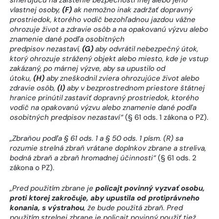
smerujúcu na zaistenie bezpečnosti inej alebo jeho
vlastnej osoby,
(F)
ak nemožno inak zadržať dopravný
prostriedok, ktorého vodič bezohľadnou jazdou vážne
ohrozuje život a zdravie osôb a na opakovanú výzvu alebo
znamenie dané podľa osobitných
predpisov nezastaví,
(G)
aby odvrátil nebezpečný útok,
ktorý ohrozuje strážený objekt alebo miesto, kde je vstup
zakázaný, po márnej výzve, aby sa upustilo od
útoku,
(H)
aby zneškodnil zviera ohrozujúce život alebo
zdravie osôb,
(I)
aby v bezprostrednom priestore štátnej
hranice prinútil zastaviť dopravný prostriedok, ktorého
vodič na opakovanú výzvu alebo znamenie dané podľa
osobitných predpisov nezastaví“
(§ 61 ods. 1 zákona o PZ).
„Zbraňou podľa § 61 ods. 1 a § 50 ods. 1 písm. (R) sa
rozumie strelná zbraň vrátane doplnkov zbrane a streliva,
bodná zbraň a zbraň hromadnej účinnosti“
(§ 61 ods. 2
zákona o PZ).
„Pred použitím zbrane je
policajt povinný vyzvať osobu,
proti ktorej zakročuje, aby upustila od protiprávneho
konania, s výstrahou
, že bude použitá zbraň. Pred
použitím strelnej zbrane je policajt povinný použiť tiež