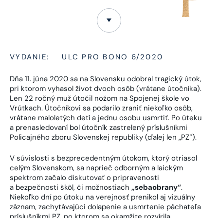
VYDANIE:
ULC PRO BONO 6/2020
Dňa 11. júna 2020 sa na Slovensku odobral tragický útok,
pri ktorom vyhasol život dvoch osôb (vrátane útočníka).
Len 22 ročný muž útočil nožom na Spojenej škole vo
Vrútkach. Útočníkovi sa podarilo zraniť niekoľko osôb,
vrátane maloletých detí a jednu osobu usmrtiť. Po úteku
a prenasledovaní bol útočník zastrelený príslušníkmi
Policajného zboru Slovenskej republiky (ďalej len „PZ“).
V súvislosti s bezprecedentným útokom, ktorý otriasol
celým Slovenskom, sa naprieč odborným a laickým
spektrom začalo diskutovať o pripravenosti
a bezpečnosti škôl, či možnostiach
„sebaobrany“
.
Niekoľko dní po útoku na verejnosť prenikol aj vizuálny
záznam, zachytávajúci dolapenie a usmrtenie páchateľa
príslušníkmi PZ, po ktorom sa okamžite rozvírila