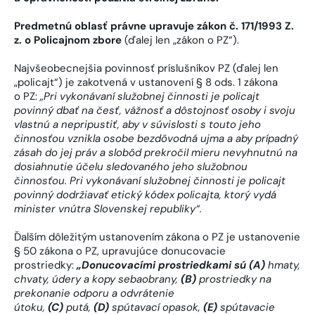
Predmetnú oblasť právne upravuje zákon č. 171/1993 Z.
z. o Policajnom zbore
(ďalej len „zákon o PZ“).
Najvšeobecnejšia povinnosť príslušníkov PZ (ďalej len
„policajt“) je zakotvená v ustanovení § 8 ods. 1 zákona
o PZ:
„Pri vykonávaní služobnej činnosti je policajt
povinný dbať na česť, vážnosť a dôstojnosť osoby i svoju
vlastnú a nepripustiť, aby v súvislosti s touto jeho
činnosťou vznikla osobe bezdôvodná ujma a aby prípadný
zásah do jej práv a slobôd prekročil mieru nevyhnutnú na
dosiahnutie účelu sledovaného jeho služobnou
činnosťou. Pri vykonávaní služobnej činnosti je policajt
povinný dodržiavať etický kódex policajta, ktorý vydá
minister vnútra Slovenskej republiky“.
Ďalším dôležitým ustanovením zákona o PZ je ustanovenie
§ 50 zákona o PZ, upravujúce donucovacie
prostriedky:
„Donucovacími prostriedkami sú (A)
hmaty,
chvaty, údery a kopy sebaobrany,
(B)
prostriedky na
prekonanie odporu a odvrátenie
útoku,
(C)
putá,
(D)
spútavací opasok,
(E)
spútavacie