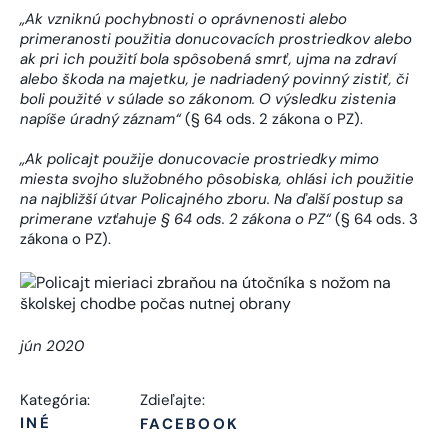
„Ak vzniknú pochybnosti o oprávnenosti alebo
primeranosti použitia donucovacích prostriedkov alebo
ak pri ich použití bola spôsobená smrť, ujma na zdraví
alebo škoda na majetku, je nadriadený povinný zistiť, či
boli použité v súlade so zákonom. O výsledku zistenia
napíše úradný záznam“
(§ 64 ods. 2 zákona o PZ).
„Ak policajt použije donucovacie prostriedky mimo
miesta svojho služobného pôsobiska, ohlási ich použitie
na najbližší útvar Policajného zboru. Na ďalší postup sa
primerane vzťahuje § 64 ods. 2 zákona o PZ“
(§ 64 ods. 3
zákona o PZ).
jún 2020
Kategória:
Zdieľajte:
INÉ
FACEBOOK