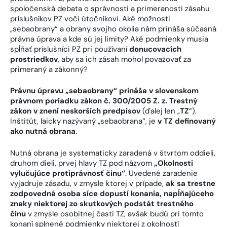
spoločenská debata o správnosti a primeranosti zásahu
príslušníkov PZ voči útočníkovi. Aké možnosti
„sebaobrany“ a obrany svojho okolia nám prináša súčasná
právna úprava a kde sú jej limity? Aké podmienky musia
spĺňať príslušníci PZ pri používaní
donucovacích
prostriedkov
, aby sa ich zásah mohol považovať za
primeraný a zákonný?
Právnu úpravu „sebaobrany“ prináša v slovenskom
právnom poriadku zákon č. 300/2005 Z. z. Trestný
zákon v znení neskorších predpisov
(ďalej len „
TZ
“).
Inštitút, laicky nazývaný „sebaobrana“, je
v TZ definovaný
ako nutná obrana
.
Nutná obrana je systematicky zaradená v štvrtom oddieli,
druhom dieli, prvej hlavy TZ pod názvom
„Okolnosti
vylučujúce protiprávnosť činu“
. Uvedené zaradenie
vyjadruje zásadu, v zmysle ktorej v prípade,
ak sa trestne
zodpovedná osoba síce dopustí konania, napĺňajúceho
znaky niektorej zo skutkových podstát trestného
činu
v zmysle osobitnej časti TZ, avšak budú pri tomto
konaní splnené podmienky niektorej z okolností