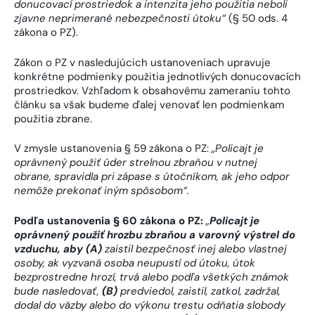
donucovací prostriedok a intenzita jeho použitia neboli
zjavne neprimerané nebezpečnosti útoku“
(§ 50 ods. 4
zákona o PZ).
Zákon o PZ v nasledujúcich ustanoveniach upravuje
konkrétne podmienky použitia jednotlivých donucovacích
prostriedkov. Vzhľadom k obsahovému zameraniu tohto
článku sa však budeme ďalej venovať len podmienkam
použitia zbrane.
V zmysle ustanovenia § 59 zákona o PZ:
„Policajt je
oprávnený použiť úder strelnou zbraňou v nutnej
obrane, spravidla pri zápase s útočníkom, ak jeho odpor
nemôže prekonať iným spôsobom“.
Podľa ustanovenia § 60 zákona o PZ:
„
Policajt je
oprávnený použiť hrozbu zbraňou a varovný výstrel do
vzduchu, aby (A)
zaistil bezpečnosť inej alebo vlastnej
osoby, ak vyzvaná osoba neupustí od útoku, útok
bezprostredne hrozí, trvá alebo podľa všetkých známok
bude nasledovať,
(B)
predviedol, zaistil, zatkol, zadržal,
dodal do väzby alebo do výkonu trestu odňatia slobody