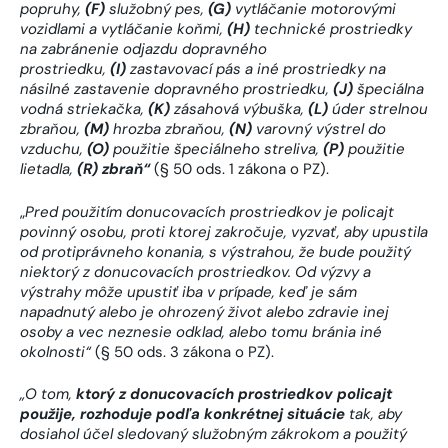
popruhy,
(F)
služobný pes,
(G)
vytláčanie motorovými
vozidlami a vytláčanie koňmi,
(H)
technické prostriedky
na zabránenie odjazdu dopravného
prostriedku,
(I)
zastavovací pás a iné prostriedky na
násilné zastavenie dopravného prostriedku,
(J)
špeciálna
vodná striekačka,
(K)
zásahová výbuška,
(L)
úder strelnou
zbraňou,
(M)
hrozba zbraňou,
(N)
varovný výstrel do
vzduchu,
(O)
použitie špeciálneho streliva,
(P)
použitie
lietadla,
(R)
zbraň“
(§ 50 ods. 1 zákona o PZ).
„
Pred použitím donucovacích prostriedkov je policajt
povinný osobu, proti ktorej zakročuje, vyzvať, aby upustila
od protiprávneho konania, s výstrahou, že bude použitý
niektorý z donucovacích prostriedkov. Od výzvy a
výstrahy môže upustiť iba v prípade, keď je sám
napadnutý alebo je ohrozený život alebo zdravie inej
osoby a vec neznesie odklad, alebo tomu bránia iné
okolnosti“
(§ 50 ods. 3 zákona o PZ).
„O tom,
ktorý z donucovacích prostriedkov policajt
použije, rozhoduje podľa konkrétnej situácie
tak, aby
dosiahol účel sledovaný služobným zákrokom a použitý