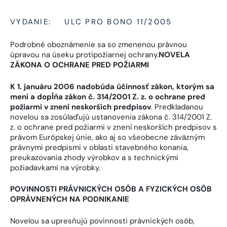
VYDANIE:
ULC PRO BONO 11/2005
Podrobné oboznámenie sa so zmenenou právnou
úpravou na úseku protipožiarnej ochrany.
NOVELA
ZÁKONA O OCHRANE PRED POŽIARMI
K 1. januáru 2006 nadobúda účinnosť zákon, ktorým sa
mení a dopĺňa zákon č. 314/2001 Z. z. o ochrane pred
požiarmi v znení neskorších predpisov
. Predkladanou
novelou sa zosúlaďujú ustanovenia zákona č. 314/2001 Z.
z. o ochrane pred požiarmi v znení neskorších predpisov s
právom Európskej únie, ako aj so všeobecne záväzným
právnymi predpismi v oblasti stavebného konania,
preukazovania zhody výrobkov a s technickými
požiadavkami na výrobky.
POVINNOSTI PRÁVNICKÝCH OSÔB A FYZICKÝCH OSÔB
OPRÁVNENÝCH NA PODNIKANIE
Novelou sa upresňujú povinnosti právnických osôb,