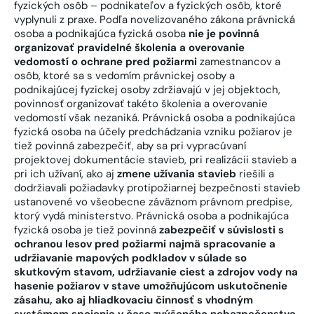
fyzických osôb – podnikateľov a fyzických osôb, ktoré
vyplynuli z praxe. Podľa novelizovaného zákona právnická
osoba a podnikajúca fyzická osoba
nie je povinná
organizovať pravidelné školenia a overovanie
vedomostí o ochrane pred požiarmi
zamestnancov a
osôb, ktoré sa s vedomím právnickej osoby a
podnikajúcej fyzickej osoby zdržiavajú v jej objektoch,
povinnosť organizovať takéto školenia a overovanie
vedomostí však nezaniká. Právnická osoba a podnikajúca
fyzická osoba na účely predchádzania vzniku požiarov je
tiež povinná zabezpečiť, aby sa pri vypracúvaní
projektovej dokumentácie stavieb, pri realizácii stavieb a
pri ich užívaní, ako aj
zmene užívania stavieb
riešili a
dodržiavali požiadavky protipožiarnej bezpečnosti stavieb
ustanovené vo všeobecne záväznom právnom predpise,
ktorý vydá ministerstvo. Právnická osoba a podnikajúca
fyzická osoba je tiež povinná
zabezpečiť v súvislosti s
ochranou lesov pred požiarmi najmä spracovanie a
udržiavanie mapových podkladov v súlade so
skutkovým stavom, udržiavanie ciest a zdrojov vody na
hasenie požiarov v stave umožňujúcom uskutočnenie
zásahu, ako aj hliadkovaciu činnosť s vhodným
systémom spojenia v čase zvýšeného nebezpečenstva