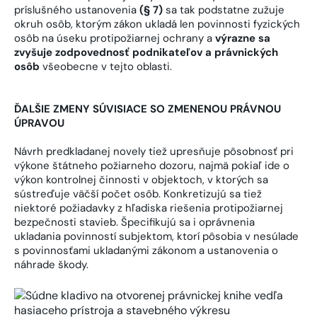
príslušného ustanovenia
(§ 7)
sa tak podstatne zužuje
okruh osôb, ktorým zákon ukladá len povinnosti fyzických
osôb na úseku protipožiarnej ochrany a
výrazne sa
zvyšuje zodpovednosť podnikateľov a právnických
osôb
všeobecne v tejto oblasti.
ĎALŠIE ZMENY SÚVISIACE SO ZMENENOU PRÁVNOU
ÚPRAVOU
Návrh predkladanej novely tiež upresňuje pôsobnosť pri
výkone štátneho požiarneho dozoru, najmä pokiaľ ide o
výkon kontrolnej činnosti v objektoch, v ktorých sa
sústreďuje väčší počet osôb. Konkretizujú sa tiež
niektoré požiadavky z hľadiska riešenia protipožiarnej
bezpečnosti stavieb. Špecifikujú sa i oprávnenia
ukladania povinností subjektom, ktorí pôsobia v nesúlade
s povinnosťami ukladanými zákonom a ustanovenia o
náhrade škody.