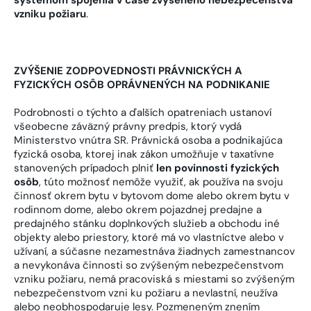
vzniku požiaru
.
ZVÝŠENIE ZODPOVEDNOSTI PRÁVNICKÝCH A
FYZICKÝCH OSÔB OPRÁVNENÝCH NA PODNIKANIE
Podrobnosti o týchto a ďalších opatreniach ustanoví
všeobecne záväzný právny predpis, ktorý vydá
Ministerstvo vnútra SR. Právnická osoba a podnikajúca
fyzická osoba, ktorej inak zákon umožňuje v taxatívne
stanovených prípadoch plniť
len povinnosti fyzických
osôb
, túto možnosť nemôže využiť, ak používa na svoju
činnosť okrem bytu v bytovom dome alebo okrem bytu v
rodinnom dome, alebo okrem pojazdnej predajne a
predajného stánku doplnkových služieb a obchodu iné
objekty alebo priestory, ktoré má vo vlastníctve alebo v
užívaní, a súčasne nezamestnáva žiadnych zamestnancov
a nevykonáva činnosti so zvýšeným nebezpečenstvom
vzniku požiaru, nemá pracoviská s miestami so zvýšeným
nebezpečenstvom vzni ku požiaru a nevlastní, neužíva
alebo neobhospodaruje lesy. Pozmeneným znením