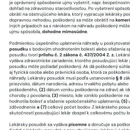
je oprávnený spôsobenie ujmy vyšetriť, napr. bezpečnostný
dohľad na zdravotnou starostlivosťou. Po vyšetrení spôso
obráti na ošetrujúceho lekára, ktorý vypracuje lekársky po
dopravnou nehodou, poškodený sa môže obrátiť na
komer
iných prípadoch sa s nárokom na náhradu poškodený môž
ujmu spôsobila,
dohodne mimosúdne
.
Podmienkou úspešného uplatnenia náhrady u poskytovateľ
posudku
s bodovým ohodnotením bolesti alebo sťaženia s
posudku tvorí
prílohu č. 2 zákona č. 437/2004 Z. z.
Lekárs
vydáva zdravotnícke zariadenie, ktorého posudzujúci lekár
posudku môže požiadať poškodený. Ak dá poškodený súhlas
aj fyzická osoba alebo právnická osoba, ktorá za poškoden
náhrady. Lekársky posudok musí podľa ustanovenia
§ 8
zák
priezvisko, dátum narodenia, adresu trvalého pobytu aleb
poškodeného,
(2)
dátum vzniku poškodenia na zdraví; ak id
choroby z povolania,
(3)
miesto, kde vzniklo poškodenie na 
hodnotila bolesť a sťaženie spoločenského uplatnenia,
(5)
zdôvodnenie
a (7)
celkový počet bodov. Z lekárskeho posud
skutočností posudzujúci lekár dospel k celkovému počtu b
Lekársky posudok sa vydáva
písomne
a doručuje sa poško