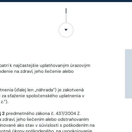
patrí k najčastejšie uplatňovaným úrazovým
enie na zdraví, jeho liečenie alebo
nenia (ďalej len „náhrada“) je zakotvená
e za sťaženie spoločenského uplatnenia v
z.“).
§ 2
predmetného zákona č. 437/2004 Z.
zdraví, jeho liečením alebo odstraňovaním
inované ako stav v súvislosti s poškodením na
životné úkony poškodeného, na uspokojovanie