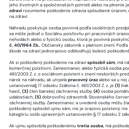
jeho životných a spoločenských potrieb alebo na plnenie 
zdraví
rozumieme poškodenie zdravia spôsobené úrazom, c
na zdraví.
Náhradu poskytuje osoba povinná podľa osobitných predpiso
sa môže jednať o Sociálnu poisťovňu pri pracovných úraz
nehodách alebo o fyzickú osobu, ktorá je povinná poskyt
č. 40/1964 Zb.
, Občiansky zákonník v platnom znení. Podľ
škode na zdraví jednorazovo odškodňujú bolesti poškodené
Ak si poškodený poškodenie na zdraví
spôsobil sám
, má n
komerčnej poisťovni. Zamestnanec alebo fyzická osoba po
461/2003 Z. z. o sociálnom poistení v znení neskorších predp
nárok na náhradu, ak utrpela
pracovný úraz
alebo sa u nej 
ustanovenia§ 17 odseku 2zákona č. 461/2003 Z. z. je
(1)
žiak
hasič,
(3)
člen banskej záchrannej služby,
(4)
osoba pomáha
udalostiach,
(5)
dobrovoľný zdravotník Slovenského červe
záchrannej služby. Zamestnanec a uvedené osoby môžu ži
poškodený spôsobil ujmu sám, nie je úrazovo poistený, ni
kategóriu osôb upravených ustanovením § 17 odseku 2 záko
Ak ujmu spôsobila poškodenému
tretia osoba
, má poškode