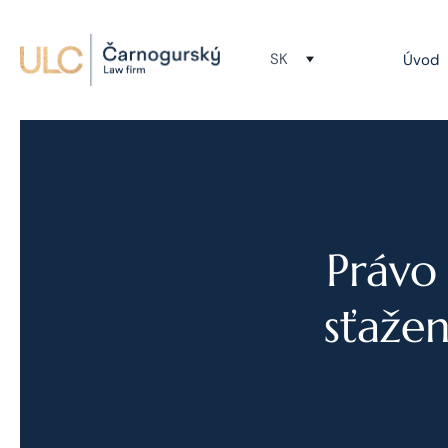
SK
Úvod
Právo
sťaže