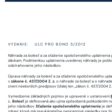
VYDANIE:
ULC PRO BONO 5/2012
Náhrada za bolesť a za sťaženie spoločenského uplatnenia 
dávkam. Podmienkou uplatnenia uvedenej náhrady je poškod
odstraňovanie jeho následkov.
Úprava náhrady za bolesť a za sťaženie spoločenského uplat
v
zákone č. 437/2004 Z. z.
o náhrade za bolesť a o náhrad
znení neskorších predpisov (ďalej len „zákon č. 437/2004 Z. 
Vymedzenie základných pojmov je upravené v ustanovení
z..
Bolesť
je definovaná ako ujma spôsobená poškodením na 
jeho následkov.
Sťaženie spoločenského uplatnenia
je def
zdraví, ktoré má preukázateľne nepriaznivé následky pre 