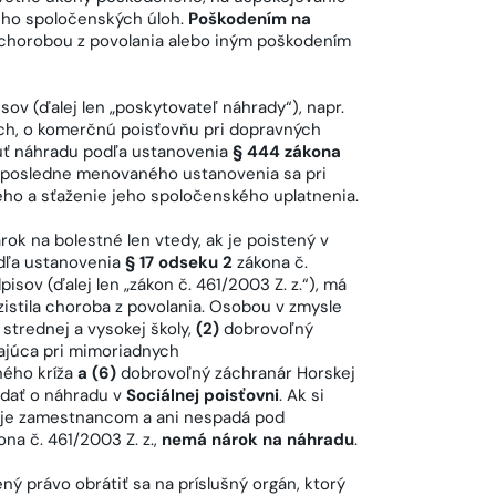
jeho spoločenských úloh.
Poškodením na
horobou z povolania alebo iným poškodením
v (ďalej len „poskytovateľ náhrady“), napr.
och, o komerčnú poisťovňu pri dopravných
núť náhradu podľa ustanovenia
§ 444 zákona
a posledne menovaného ustanovenia sa pri
ho a sťaženie jeho spoločenského uplatnenia.
árok na bolestné len vtedy, ak je poistený v
dľa ustanovenia
§ 17 odseku 2
zákona č.
isov (ďalej len „zákon č. 461/2003 Z. z.“), má
zistila choroba z povolania. Osobou v zmysle
 strednej a vysokej školy,
(2)
dobrovoľný
júca pri mimoriadnych
ného kríža
a (6)
dobrovoľný záchranár Horskej
adať o náhradu v
Sociálnej poisťovni
. Ak si
e je zamestnancom a ani nespadá pod
na č. 461/2003 Z. z.,
nemá nárok na náhradu
.
ný právo obrátiť sa na príslušný orgán, ktorý