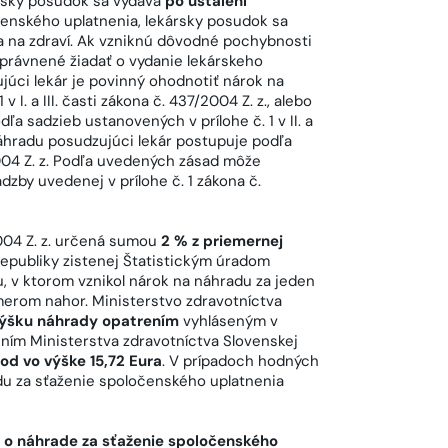
ársky posudok sa vydáva
po ustálení
enského uplatnenia, lekársky posudok sa
a na zdraví. Ak vzniknú dôvodné pochybnosti
rávnené žiadať o vydanie lekárskeho
ujúci lekár je povinný ohodnotiť nárok na
I. a III. časti zákona č. 437/2004 Z. z., alebo
a sadzieb ustanovených v prílohe č. 1 v II. a
 náhradu posudzujúci lekár postupuje podľa
04 Z. z. Podľa uvedených zásad môže
dzby uvedenej v prílohe č. 1 zákona č.
004 Z. z. určená sumou
2 % z priemernej
publiky zistenej Štatistickým úradom
, v ktorom vznikol nárok na náhradu za jeden
smerom nahor. Ministerstvo zdravotníctva
ýšku náhrady opatrením
vyhláseným v
ením Ministerstva zdravotníctva Slovenskej
od vo výške 15,72 Eura
. V prípadoch hodných
adu za sťaženie spoločenského uplatnenia
o náhrade za sťaženie spoločenského