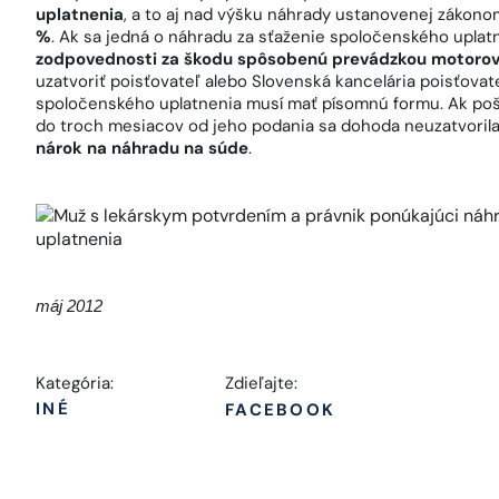
uplatnenia
, a to aj nad výšku náhrady ustanovenej zákonom
%
. Ak sa jedná o náhradu za sťaženie spoločenského upla
zodpovednosti za škodu spôsobenú prevádzkou motorov
uzatvoriť poisťovateľ alebo Slovenská kancelária poisťova
spoločenského uplatnenia musí mať písomnú formu. Ak poš
do troch mesiacov od jeho podania sa dohoda neuzatvorila
nárok na náhradu na súde
.
máj 2012
Kategória:
Zdieľajte:
INÉ
FACEBOOK