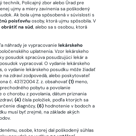
 technik, Policajný zbor alebo Úrad pre
benej ujmy a miery zavinenia sa poškodený
sudok. Ak bola ujma spôsobená v súvislosti s
čnú poisťovňu
osoby, ktorá ujmu spôsobila. V
e
obrátiť na súd
, alebo sa s osobou, ktorá
a náhrady je vypracovanie
lekárskeho
poločenského uplatnenia. Vzor lekárskeho
ky posudok spracúva posudzujúci lekár a
 posudok vypracoval. O vydanie lekárskeho
, o vydanie lekárskeho posudku môže žiadať
ie na zdraví zodpovedá, alebo poskytovateľ
ona č. 437/2004 Z. z. obsahovať
(1)
meno,
o prechodného pobytu a povolanie
e o chorobu z povolania, dátum priznania
zdraví,
(4)
čísla položiek, podľa ktorých sa
určenie diagnózy,
(6)
hodnotenie v bodoch a
ku musí byť zrejmé, na základe akých
odov.
denému, osobe, ktorej dal poškodený súhlas