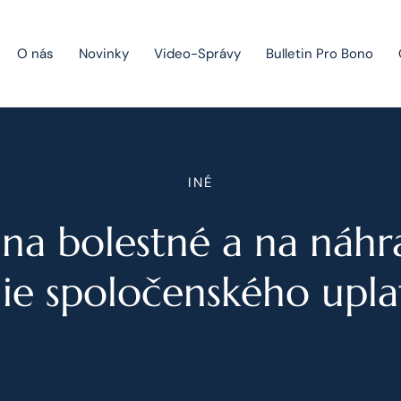
O nás
Novinky
Video-Správy
Bulletin Pro Bono
Public Private Partnership
INÉ
Riešenie sporov
 na bolestné a na náhr
Fúzie a akvizície
Právo obchodných spoločností
nie spoločenského upla
Právo hospodárskej súťaže