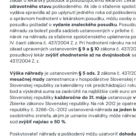
žiadať o lekársky posudok a posudzujúcemu lekárovi. Lek
zdravotného stavu
poškodeného. Ak ide o sťaženie spoloč
vydáva spravidla až po uplynutí jedného roka od poškodeni
o správnom hodnotení v lekárskom posudku, môžu osoby op
posudku požiadať o
vydanie znaleckého posudku
. Posudz
náhradu za bolesť podľa sadzieb ustanovených v prílohe č. 1 v 
nárok na náhradu za sťaženie spoločenského uplatnenia podľ
IV. časti zákona č. 437/2004 Z. z. Pri hodnotení nároku na
zásad upravených ustanovením
§ 9 a § 10
zákona č. 437/20
posudkový lekár
zvýšiť ohodnotenie až na dvojnásobok
sa
437/2004 Z. z.
Výška náhrady
je ustanovením
§ 5 ods. 2
zákona č. 437/2
mesačnej mzdy
zamestnanca v hospodárstve Slovenskej re
Slovenskej republiky za kalendárny rok predchádzajúci roku
bod a výsledná suma sa zaokrúhli na najbližšie celé euro 
Slovenskej republiky
každoročne do 31. mája
ustanovuje
v
Zbierke zákonov Slovenskej republiky. Na rok 2012 je opatr
republiky č. 3266-OL-2012 ustanovená náhrada
za jeden b
osobitného zreteľa, akým je uznanie invalidity, môže náhr
súd
zvýšiť najviac o 50 %
.
Poskytovateľ náhrady a poškodený môžu uzatvoriť
dohodu 