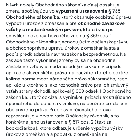
Návrh novely Obchodného zákonníka ďalej obsahuje
zmenu spočívajúcu vo
vypustení ustanovenia § 735
Obchodného zákonníka
, ktorý obsahuje osobitnú úpravu
výpočtu úrokov z omeškania pre
obchodné záväzkové
vzťahy s medzinárodným prvkom
, ktorá by sa po
schválení novonavrhovaného znenia § 369 ods. 1
Obchodného zákonníka zjednocujúcim občianskoprávnu
a obchodnoprávnu úpravu úrokov z omeškania stala
podľa predkladateľa návrhu zákona bezpredmetnou. Na
základe takto vykonanej zmeny by sa na obchodné
záväzkové vzťahy s medzinárodným prvkom v prípade
aplikácie slovenského práva, na použitie ktorého odkáže
kolízna norma medzinárodného práva súkromného, resp.
aplikáciu ktorého si ako rozhodné právo pre ich zmluvný
vzťah strany dohodli, aplikoval § 369 odsek 1 Obchodného
zákonníka, ktorý odkáže, s výnimkou prípadu existujúceho
špeciálneho dojednania v zmluve, na použitie predpisov
občianskeho práva. Predpisy občianskeho práva
reprezentuje v prvom rade Občiansky zákonník, a to
konkrétne jeho ustanovenie § 517 ods. 2 (text za
bodkočiarkou), ktoré odkazuje určenie výpočtu výšky
úrokov z omeškania a poplatku z omeškania na