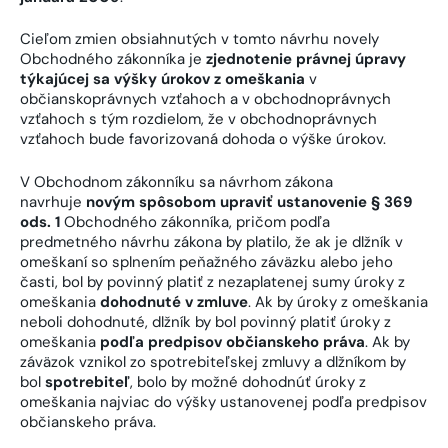
Cieľom zmien obsiahnutých v tomto návrhu novely
Obchodného zákonníka je
zjednotenie právnej úpravy
týkajúcej sa výšky úrokov z omeškania
v
občianskoprávnych vzťahoch a v obchodnoprávnych
vzťahoch s tým rozdielom, že v obchodnoprávnych
vzťahoch bude favorizovaná dohoda o výške úrokov.
V Obchodnom zákonníku sa návrhom zákona
navrhuje
novým spôsobom upraviť ustanovenie § 369
ods. 1
Obchodného zákonníka, pričom podľa
predmetného návrhu zákona by platilo, že ak je dlžník v
omeškaní so splnením peňažného záväzku alebo jeho
časti, bol by povinný platiť z nezaplatenej sumy úroky z
omeškania
dohodnuté v zmluve
. Ak by úroky z omeškania
neboli dohodnuté, dlžník by bol povinný platiť úroky z
omeškania
podľa predpisov občianskeho práva
. Ak by
záväzok vznikol zo spotrebiteľskej zmluvy a dlžníkom by
bol
spotrebiteľ
, bolo by možné dohodnúť úroky z
omeškania najviac do výšky ustanovenej podľa predpisov
občianskeho práva.