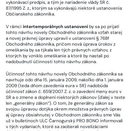
vykonávací predpis, a tým je nariadenie vlády SR č.
87/1995 Z. z., ktorým sa vykonávajú niektoré ustanovenia
Občianskeho zákonníka.
V rámci
intertemporálnych ustanovení
by sa po prijatí
tohto návrhu novely Obchodného zákonníka vzťah starej
a novej právnej úpravy upravil v ustanovení § 768f
Obchodného zákonníka, pričom nová úprava úrokov z
omeškania by sa týkala len tých právnych vzťahov, z
ktorých by vzniklo omeškanie a ktoré by nastali po
nadobudnutí účinnosti tohto návrhu zákona.
Účinnosť tohto návrhu novely Obchodného zákonníka sa
navrhuje odo dňa 15. januára 2009, nakoľko dňa 1. januára
2009 (teda dňom zavedenia eura v SR) nadobúda
účinnosť zákon č. 659/2007 Z. z. o zavedení meny euro v
SR a o zmene a doplnení niektorých zákonov (ďalej v texte
len „generálny zákon“). O tom, že generálny zákon sa
svojou úpravou dotýka okrem množstva právnych úprav
aj úpravy obsiahnutej v Obchodnom zákonníku sme Vás
už v bulletinoch ULC Čarnogurský PRO BONO informovali
v tých vydaniach, ktoré sa zaoberali novelizáciami