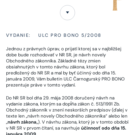
VYDANIE:
ULC PRO BONO 5/2008
Jednou z právnych úprav, o prijatí ktorej sa v najbližšej
dobe bude rozhodovať v NR SR, je návrh novely
Obchodného zákonníka. Základné tézy zmien
obsiahnutých v tomto návrhu zákona, ktorý bol
predložený do NR SR a mal by byť účinný odo dňa 15.
januára 2009, Vám bulletin ULC Čarnogurský PRO BONO
prezentuje práve v tomto vydaní.
Do NR SR bol dňa 29. mája 2008 doručený návrh na
vydanie zákona, ktorým sa dopĺňa zákon č. 513/1991 Zb.
Obchodný zákonník v znení neskorších predpisov (ďalej v
texte len „návrh novely Obchodného zákonníka“ alebo len
„
návrh zákona
„). V návrhu zákona, ktorý je v tomto období
v NR SR v prvom čítaní, sa navrhuje
účinnosť odo dňa 15.
januára 2009
.