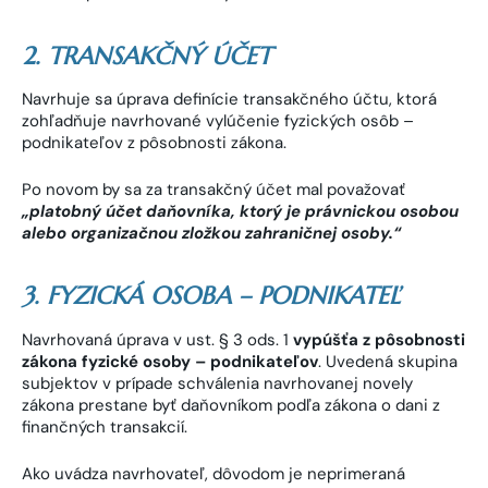
2. TRANSAKČNÝ ÚČET
Navrhuje sa úprava definície transakčného účtu, ktorá
zohľadňuje navrhované vylúčenie fyzických osôb –
podnikateľov z pôsobnosti zákona.
Po novom by sa za transakčný účet mal považovať
„platobný
účet daňovníka, ktorý je právnickou osobou
alebo organizačnou zložkou zahraničnej osoby.“
3. FYZICKÁ OSOBA – PODNIKATEĽ
Navrhovaná úprava v ust. § 3 ods. 1
vypúšťa z pôsobnosti
zákona fyzické osoby – podnikateľov
. Uvedená skupina
subjektov v prípade schválenia navrhovanej novely
zákona prestane byť daňovníkom podľa zákona o dani z
finančných transakcií.
Ako uvádza navrhovateľ, dôvodom je neprimeraná