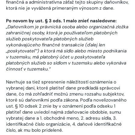
finančná a administratívna záťaž tejto skupiny daňovníkov,
ktorá nie je vyvážená primeraným výnosom z dane.
Po novom by ust. § 3 ods. 1 malo znieť nasledovne:
„
Daňovníkom je právnická osoba alebo organizačná zložka
zahraničnej osoby, ktorá je používateľom platobných
služieb poskytovateľa platobných služieb
vykonávajúceho finančné transakcie (ďalej len
„poskytovateľ“) a ktorá má sídlo alebo miesto podnikania
v tuzemsku, má platobný účet u poskytovateľa
platobných služieb so sídlom v tuzemsku alebo vykonáva
činnosť v tuzemsku.
“
Navrhuje sa tiež spresnenie náležitostí oznámenia o
vybranej dani, ktoré platiteľ dane predkladá správcovi
dane, čo má zohľadniť možnú zmenu rozsahu subjektov,
ktoré sú daňovníkmi podľa zákona. Podľa novelizovaného
ust. § 10 odsek 2 znie by v oznámení podľa odseku 1
platiteľ dane uviedol najmä zdaňovacie obdobie, sumu
vybratej dane a 1. obchodné meno, 2. adresu sídla, 3.
identifikačné číslo organizácie, 4. daňové identifikačné
číslo, ak mu bolo pridelené.