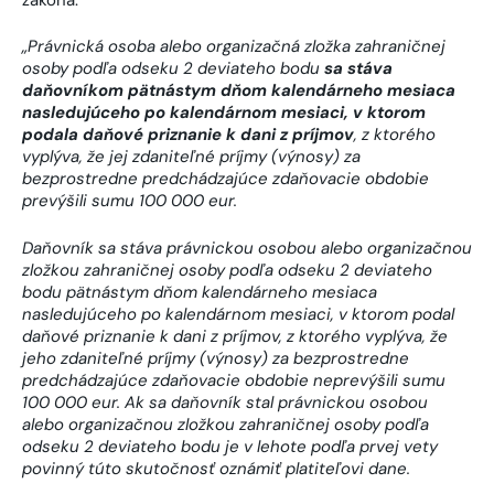
„Právnická osoba alebo organizačná zložka zahraničnej
osoby podľa odseku 2 deviateho bodu
sa stáva
daňovníkom pätnástym dňom kalendárneho mesiaca
nasledujúceho po kalendárnom mesiaci, v ktorom
podala daňové priznanie k dani z príjmov
, z ktorého
vyplýva, že jej zdaniteľné príjmy (výnosy) za
bezprostredne predchádzajúce zdaňovacie obdobie
prevýšili sumu 100 000 eur.
Daňovník sa stáva právnickou osobou alebo organizačnou
zložkou zahraničnej osoby podľa odseku 2 deviateho
bodu pätnástym dňom kalendárneho mesiaca
nasledujúceho po kalendárnom mesiaci, v ktorom podal
daňové priznanie k dani z príjmov, z ktorého vyplýva, že
jeho zdaniteľné príjmy (výnosy) za bezprostredne
predchádzajúce zdaňovacie obdobie neprevýšili sumu
100 000 eur. Ak sa daňovník stal právnickou osobou
alebo organizačnou zložkou zahraničnej osoby podľa
odseku 2 deviateho bodu je v lehote podľa prvej vety
povinný túto skutočnosť oznámiť platiteľovi dane.