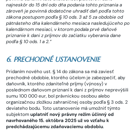
najneskôr do 15 dní odo dňa podania tohto priznania a
zároveň je povinná dodatočne uhradiť daň podľa tohto
zákona postupom podľa § 10 ods. 3 až 5 za obdobie od
pätnásteho dňa kalendárneho mesiaca nasledujúceho po
kalendárnom mesiaci, v ktorom podala prvé daňové
priznanie k dani z príjmov do začiatku vyberania dane
podľa § 10 ods. 1 a 2.“
6. PRECHODNÉ USTANOVENIE
Pridaním nového ust. § 14 do zákona sa má zaviesť
prechodné obdobie, ktorého účelom je zabezpečiť, aby
daňovník, ktorého zdaniteľné príjmy (výnosy) v
poslednom daňovom priznaní k dani z príjmov neprevýšili
sumu 100 000 eur, bol právnickou osobou alebo
organizačnou zložkou zahraničnej osoby podľa § 3 ods. 2
deviateho bodu. Toto ustanovenie má umožniť týmto
subjektom
uplatniť nový právny režim účinný od
navrhovaného 15. októbra 2025 už vo vzťahu k
predchádzajúcemu zdaňovaciemu obdobiu
.