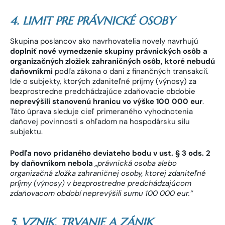
4. LIMIT PRE PRÁVNICKÉ OSOBY
Skupina poslancov ako navrhovatelia novely navrhujú
doplniť nové vymedzenie skupiny právnických osôb a
organizačných zložiek zahraničných osôb, ktoré nebudú
daňovníkmi
podľa zákona o dani z finančných transakcií.
Ide o subjekty, ktorých zdaniteľné príjmy (výnosy) za
bezprostredne predchádzajúce zdaňovacie obdobie
neprevýšili stanovenú hranicu vo výške 100 000 eur
.
Táto úprava sleduje cieľ primeraného vyhodnotenia
daňovej povinnosti s ohľadom na hospodársku silu
subjektu.
Podľa novo pridaného deviateho bodu v ust. § 3 ods. 2
by daňovníkom nebola
„právnická osoba alebo
organizačná zložka zahraničnej osoby, ktorej zdaniteľné
príjmy (výnosy) v bezprostredne predchádzajúcom
zdaňovacom období neprevýšili sumu 100 000 eur.“
5. VZNIK, TRVANIE A ZÁNIK