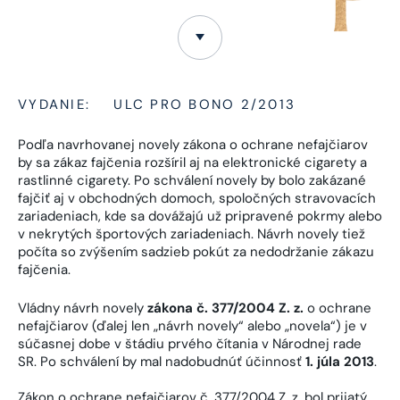
VYDANIE:
ULC PRO BONO 2/2013
Podľa navrhovanej novely zákona o ochrane nefajčiarov
by sa zákaz fajčenia rozšíril aj na elektronické cigarety a
rastlinné cigarety. Po schválení novely by bolo zakázané
fajčiť aj v obchodných domoch, spoločných stravovacích
zariadeniach, kde sa dovážajú už pripravené pokrmy alebo
v nekrytých športových zariadeniach. Návrh novely tiež
počíta so zvýšením sadzieb pokút za nedodržanie zákazu
fajčenia.
Vládny návrh novely
zákona č. 377/2004 Z. z.
o ochrane
nefajčiarov (ďalej len „návrh novely“ alebo „novela“) je v
súčasnej dobe v štádiu prvého čítania v Národnej rade
SR. Po schválení by mal nadobudnúť účinnosť
1. júla 2013
.
Zákon o ochrane nefajčiarov č. 377/2004 Z. z. bol prijatý