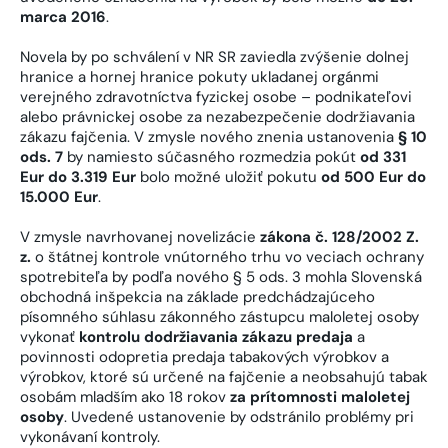
marca 2016
.
Novela by po schválení v NR SR zaviedla zvýšenie dolnej
hranice a hornej hranice pokuty ukladanej orgánmi
verejného zdravotníctva fyzickej osobe – podnikateľovi
alebo právnickej osobe za nezabezpečenie dodržiavania
zákazu fajčenia. V zmysle nového znenia ustanovenia
§ 10
ods. 7
by namiesto súčasného rozmedzia pokút
od 331
Eur do 3.319 Eur
bolo možné uložiť pokutu
od 500 Eur do
15.000 Eur
.
V zmysle navrhovanej novelizácie
zákona č. 128/2002 Z.
z.
o štátnej kontrole vnútorného trhu vo veciach ochrany
spotrebiteľa by podľa nového § 5 ods. 3 mohla Slovenská
obchodná inšpekcia na základe predchádzajúceho
písomného súhlasu zákonného zástupcu maloletej osoby
vykonať
kontrolu dodržiavania zákazu predaja
a
povinnosti odopretia predaja tabakových výrobkov a
výrobkov, ktoré sú určené na fajčenie a neobsahujú tabak
osobám mladším ako 18 rokov
za prítomnosti maloletej
osoby
. Uvedené ustanovenie by odstránilo problémy pri
vykonávaní kontroly.