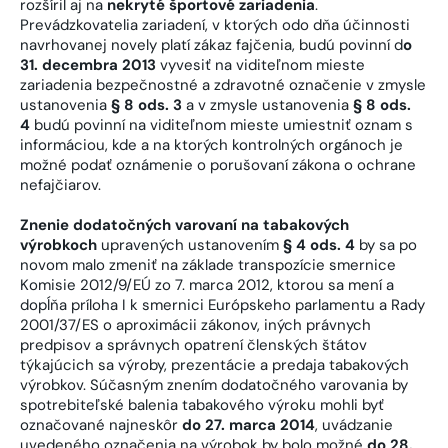
rozšíril aj na
nekryté športové zariadenia
.
Prevádzkovatelia zariadení, v ktorých odo dňa účinnosti
navrhovanej novely platí zákaz fajčenia, budú povinní d
o
31. decembra 2013
vyvesiť na viditeľnom mieste
zariadenia bezpečnostné a zdravotné označenie v zmysle
ustanovenia
§ 8 ods. 3
a v zmysle ustanovenia
§ 8 ods.
4
budú povinní na viditeľnom mieste umiestniť oznam s
informáciou, kde a na ktorých kontrolných orgánoch je
možné podať oznámenie o porušovaní zákona o ochrane
nefajčiarov.
Znenie dodatočných varovaní na tabakových
výrobkoch
upravených ustanovením
§ 4 ods. 4
by sa po
novom malo zmeniť na základe transpozície smernice
Komisie 2012/9/EÚ zo 7. marca 2012, ktorou sa mení a
dopĺňa príloha I k smernici Európskeho parlamentu a Rady
2001/37/ES o aproximácii zákonov, iných právnych
predpisov a správnych opatrení členských štátov
týkajúcich sa výroby, prezentácie a predaja tabakových
výrobkov. Súčasným znením dodatočného varovania by
spotrebiteľské balenia tabakového výroku mohli byť
označované najneskôr
do 27. marca 2014
, uvádzanie
uvedeného označenia na výrobok by bolo možné
do 28.