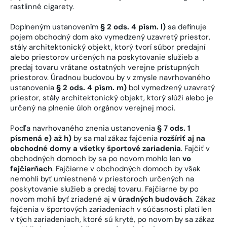
rastlinné cigarety.
Doplneným ustanovením
§ 2 ods. 4 písm. l)
sa definuje
pojem obchodný dom ako vymedzený uzavretý priestor,
stály architektonický objekt, ktorý tvorí súbor predajní
alebo priestorov určených na poskytovanie služieb a
predaj tovaru vrátane ostatných verejne prístupných
priestorov. Úradnou budovou by v zmysle navrhovaného
ustanovenia
§ 2 ods. 4 písm. m)
bol vymedzený uzavretý
priestor, stály architektonický objekt, ktorý slúži alebo je
určený na plnenie úloh orgánov verejnej moci.
Podľa navrhovaného znenia ustanovenia
§ 7 ods. 1
písmená e) až h)
by sa mal zákaz fajčenia
rozšíriť aj na
obchodné domy a všetky športové zariadenia
. Fajčiť v
obchodných domoch by sa po novom mohlo len
vo
fajčiarňach
. Fajčiarne v obchodných domoch by však
nemohli byť umiestnené v priestoroch určených na
poskytovanie služieb a predaj tovaru. Fajčiarne by po
novom mohli byť zriadené aj
v úradných budovách
. Zákaz
fajčenia v športových zariadeniach v súčasnosti platí len
v tých zariadeniach, ktoré sú kryté, po novom by sa zákaz