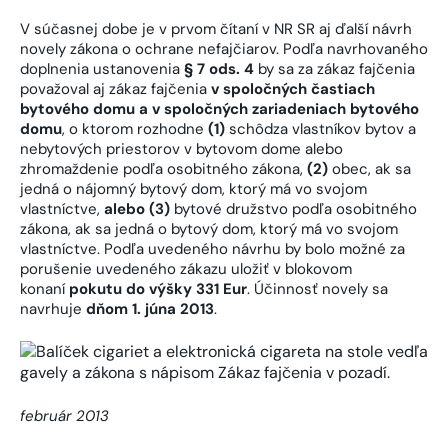
V súčasnej dobe je v prvom čítaní v NR SR aj ďalší návrh
novely zákona o ochrane nefajčiarov. Podľa navrhovaného
doplnenia ustanovenia
§ 7 ods. 4
by sa za zákaz fajčenia
považoval aj zákaz fajčenia
v spoločných častiach
bytového domu a v spoločných zariadeniach bytového
domu
, o ktorom rozhodne
(1)
schôdza vlastníkov bytov a
nebytových priestorov v bytovom dome alebo
zhromaždenie podľa osobitného zákona,
(2)
obec, ak sa
jedná o nájomný bytový dom, ktorý má vo svojom
vlastníctve,
alebo (3)
bytové družstvo podľa osobitného
zákona, ak sa jedná o bytový dom, ktorý má vo svojom
vlastníctve. Podľa uvedeného návrhu by bolo možné za
porušenie uvedeného zákazu uložiť v blokovom
konaní
pokutu do výšky 331 Eur
. Účinnosť novely sa
navrhuje
dňom 1. júna 2013
.
február 2013