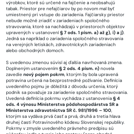
výrobkov, ktoré sú určené na fajčenie a neobsahujú
tabak. Priestor pre nefajčiarov by po novom mal byť
umiestnený pri vstupe do zariadenia. Fajčiarsky priestor
nebude možné zriadiť v zariadeniach spoločného
stravovania, ktoré sa nachádzajú v priestoroch objektov
upravených v ustanovení
§ 7 ods. 1 písm. a) až g), i) a j)
.
Jedná sa napríklad o zariadenia spoločného stravovania
na verejných letiskách, zdravotníckych zariadeniach
alebo obchodných domoch.
S uvedenou zmenou súvisí aj ďalšia navrhovaná zmena.
Doplneným ustanovením
§ 2 ods. 4 písm. n)
novela
zavedie
nový pojem pokrm
, ktorým by bola upravená
potravina určená na bezprostredné požívanie. Definícia
uvedeného pojmu je dôležitá z dôvodu určenia, ktorý
podnik sa považuje za zariadenie spoločného stravovania.
Uvedená definícia pokrmu vychádza z ustanovenia
§ 4
ods. 4 výnosu Ministerstva pôdohospodárstva SR a
Ministerstva zdravotníctva SR č. 981/1996 – 100
,
ktorým sa vydáva prvá časť a prvá, druhá a tretia hlava
druhej časti Potravinového kódexu Slovenskej republiky.
Pokrmy v zmysle uvedeného právneho predpisu sú