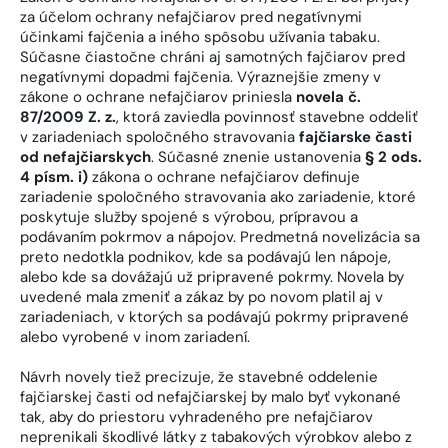
za účelom ochrany nefajčiarov pred negatívnymi
účinkami fajčenia a iného spôsobu užívania tabaku.
Súčasne čiastočne chráni aj samotných fajčiarov pred
negatívnymi dopadmi fajčenia. Výraznejšie zmeny v
zákone o ochrane nefajčiarov priniesla
novela č.
87/2009 Z. z.
, ktorá zaviedla povinnosť stavebne oddeliť
v zariadeniach spoločného stravovania
fajčiarske časti
od nefajčiarskych
. Súčasné znenie ustanovenia
§ 2 ods.
4 písm. i)
zákona o ochrane nefajčiarov definuje
zariadenie spoločného stravovania ako zariadenie, ktoré
poskytuje služby spojené s výrobou, prípravou a
podávaním pokrmov a nápojov. Predmetná novelizácia sa
preto nedotkla podnikov, kde sa podávajú len nápoje,
alebo kde sa dovážajú už pripravené pokrmy. Novela by
uvedené mala zmeniť a zákaz by po novom platil aj v
zariadeniach, v ktorých sa podávajú pokrmy pripravené
alebo vyrobené v inom zariadení.
Návrh novely tiež precizuje, že stavebné oddelenie
fajčiarskej časti od nefajčiarskej by malo byť vykonané
tak, aby do priestoru vyhradeného pre nefajčiarov
neprenikali škodlivé látky z tabakových výrobkov alebo z