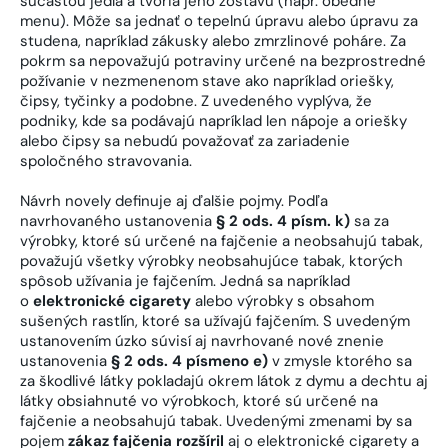
súčasťou jedla a tvoria jeho zostavu (napr. obedné
menu). Môže sa jednať o tepelnú úpravu alebo úpravu za
studena, napríklad zákusky alebo zmrzlinové poháre. Za
pokrm sa nepovažujú potraviny určené na bezprostredné
požívanie v nezmenenom stave ako napríklad oriešky,
čipsy, tyčinky a podobne. Z uvedeného vyplýva, že
podniky, kde sa podávajú napríklad len nápoje a oriešky
alebo čipsy sa nebudú považovať za zariadenie
spoločného stravovania.
Návrh novely definuje aj ďalšie pojmy. Podľa
navrhovaného ustanovenia
§ 2 ods. 4 písm. k)
sa za
výrobky, ktoré sú určené na fajčenie a neobsahujú tabak,
považujú všetky výrobky neobsahujúce tabak, ktorých
spôsob užívania je fajčením. Jedná sa napríklad
o
elektronické cigarety
alebo výrobky s obsahom
sušených rastlín, ktoré sa užívajú fajčením. S uvedeným
ustanovením úzko súvisí aj navrhované nové znenie
ustanovenia
§ 2 ods. 4 písmeno e)
v zmysle ktorého sa
za škodlivé látky pokladajú okrem látok z dymu a dechtu aj
látky obsiahnuté vo výrobkoch, ktoré sú určené na
fajčenie a neobsahujú tabak. Uvedenými zmenami by sa
pojem
zákaz fajčenia rozšíril
aj o elektronické cigarety a