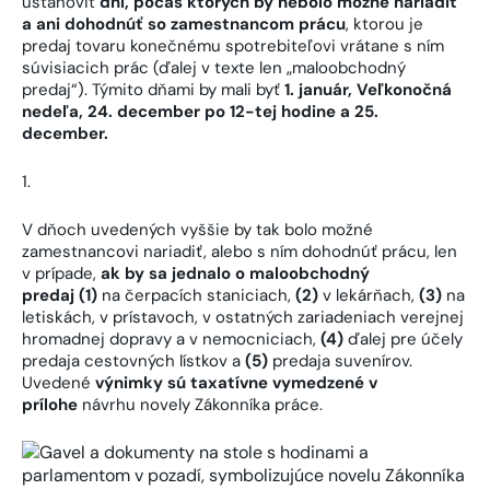
ustanoviť
dni, počas ktorých by nebolo možné nariadiť
a ani dohodnúť so zamestnancom prácu
, ktorou je
predaj tovaru konečnému spotrebiteľovi vrátane s ním
súvisiacich prác (ďalej v texte len „maloobchodný
predaj“). Týmito dňami by mali byť
1. január, Veľkonočná
nedeľa, 24. december po 12-tej hodine a 25.
december.
V dňoch uvedených vyššie by tak bolo možné
zamestnancovi nariadiť, alebo s ním dohodnúť prácu, len
v prípade,
ak by sa jednalo o maloobchodný
predaj
(1)
na čerpacích staniciach,
(2)
v lekárňach,
(3)
na
letiskách, v prístavoch, v ostatných zariadeniach verejnej
hromadnej dopravy a v nemocniciach,
(4)
ďalej pre účely
predaja cestovných lístkov a
(5)
predaja suvenírov.
Uvedené
výnimky sú
taxatívne vymedzené
v
prílohe
návrhu novely Zákonníka práce.