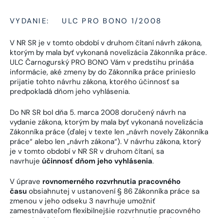
VYDANIE:
ULC PRO BONO 1/2008
V NR SR je v tomto období v druhom čítaní návrh zákona,
ktorým by mala byť vykonaná novelizácia Zákonníka práce.
ULC Čarnogurský PRO BONO Vám v predstihu prináša
informácie, aké zmeny by do Zákonníka práce prinieslo
prijatie tohto návrhu zákona, ktorého účinnosť sa
predpokladá dňom jeho vyhlásenia.
Do NR SR bol dňa 5. marca 2008 doručený návrh na
vydanie zákona, ktorým by mala byť vykonaná novelizácia
Zákonníka práce (ďalej v texte len „návrh novely Zákonníka
práce“ alebo len „návrh zákona“). V návrhu zákona, ktorý
je v tomto období v NR SR v druhom čítaní, sa
navrhuje
účinnosť dňom jeho vyhlásenia
.
V úprave
rovnomerného rozvrhnutia pracovného
času
obsiahnutej v ustanovení § 86 Zákonníka práce sa
zmenou v jeho odseku 3 navrhuje umožniť
zamestnávateľom flexibilnejšie rozvrhnutie pracovného