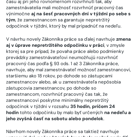
času aj pri jeho rovnomernom rozvrhnutí tak, aby
zamestnávatelia mali možnosť rozvrhnúť pracovný čas
výnimočne
aj na šesť pracovných dní v týždni po sebe s
tým
, že zamestnancom sa garantuje nepretržitý
odpočinok v týždni, ktorý by mal pripadnúť na nedeľu.
V návrhu novely Zákonníka práce sa ďalej navrhuje
zmena
aj v úprave nepretržitého odpočinku v práci
, v zmysle
ktorej sa pre prípad, že povaha práce alebo podmienky
prevádzky zamestnávateľovi neumožňujú rozvrhnúť
pracovný čas podľa § 93 ods. 1 až 3 Zákonníka práce,
navrhuje, aby mal zamestnávateľ možnosť zamestnancovi,
staršiemu ako 18 rokov, po dohode so zástupcami
zamestnancov alebo, ak u zamestnávateľa nepôsobia
zástupcovia zamestnancov, po dohode so
zamestnancom, rozvrhnúť pracovný čas tak, že
zamestnancovi poskytne minimálny nepretržitý
odpočinok v týždni v rozsahu
35 hodín, pričom 24
hodín
tohto odpočinku by malo byť určených
na nedeľu a
jeho zvyšná časť na sobotu alebo pondelok
.
Návrhom novely Zákonníka práce sa taktiež navrhuje