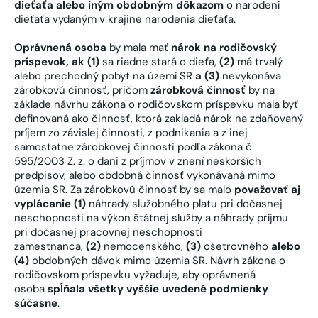
dieťaťa alebo iným obdobným dôkazom
o narodení
dieťaťa vydaným v krajine narodenia dieťaťa.
Oprávnená osoba
by mala mať
nárok na rodičovský
príspevok, ak (1)
sa riadne stará o dieťa,
(2)
má trvalý
alebo prechodný pobyt na území SR
a (3)
nevykonáva
zárobkovú činnosť, pričom
zárobková činnosť
by na
základe návrhu zákona o rodičovskom príspevku mala byť
definovaná ako činnosť, ktorá zakladá nárok na zdaňovaný
príjem zo závislej činnosti, z podnikania a z inej
samostatne zárobkovej činnosti podľa zákona č.
595/2003 Z. z. o dani z príjmov v znení neskorších
predpisov, alebo obdobná činnosť vykonávaná mimo
územia SR. Za zárobkovú činnosť by sa malo
považovať aj
vyplácanie (1)
náhrady služobného platu pri dočasnej
neschopnosti na výkon štátnej služby a náhrady príjmu
pri dočasnej pracovnej neschopnosti
zamestnanca,
(2)
nemocenského,
(3)
ošetrovného
alebo
(4)
obdobných dávok mimo územia SR. Návrh zákona o
rodičovskom príspevku vyžaduje, aby oprávnená
osoba
spĺňala všetky vyššie uvedené podmienky
súčasne
.