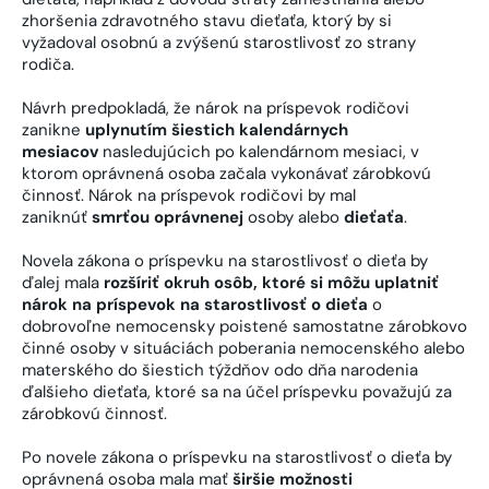
zhoršenia zdravotného stavu dieťaťa, ktorý by si
vyžadoval osobnú a zvýšenú starostlivosť zo strany
rodiča.
Návrh predpokladá, že nárok na príspevok rodičovi
zanikne
uplynutím šiestich kalendárnych
mesiacov
nasledujúcich po kalendárnom mesiaci, v
ktorom oprávnená osoba začala vykonávať zárobkovú
činnosť. Nárok na príspevok rodičovi by mal
zaniknúť
smrťou oprávnenej
osoby alebo
dieťaťa
.
Novela zákona o príspevku na starostlivosť o dieťa by
ďalej mala
rozšíriť okruh osôb, ktoré si môžu uplatniť
nárok na príspevok na starostlivosť o dieťa
o
dobrovoľne nemocensky poistené samostatne zárobkovo
činné osoby v situáciách poberania nemocenského alebo
materského do šiestich týždňov odo dňa narodenia
ďalšieho dieťaťa, ktoré sa na účel príspevku považujú za
zárobkovú činnosť.
Po novele zákona o príspevku na starostlivosť o dieťa by
oprávnená osoba mala mať
širšie možnosti