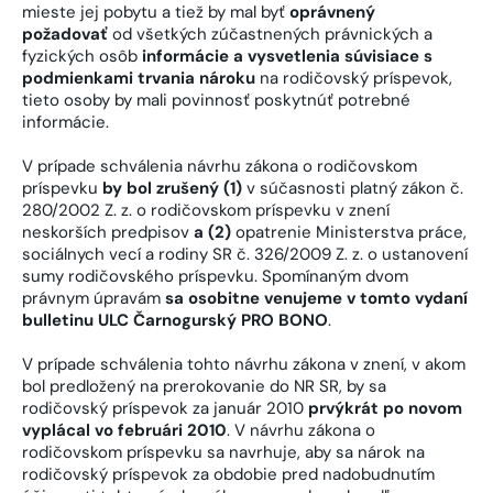
mieste jej pobytu a tiež by mal byť
oprávnený
požadovať
od všetkých zúčastnených právnických a
fyzických osôb
informácie a vysvetlenia súvisiace s
podmienkami trvania nároku
na rodičovský príspevok,
tieto osoby by mali povinnosť poskytnúť potrebné
informácie.
V prípade schválenia návrhu zákona o rodičovskom
príspevku
by bol zrušený (1)
v súčasnosti platný zákon č.
280/2002 Z. z. o rodičovskom príspevku v znení
neskorších predpisov
a (2)
opatrenie Ministerstva práce,
sociálnych vecí a rodiny SR č. 326/2009 Z. z. o ustanovení
sumy rodičovského príspevku. Spomínaným dvom
právnym úpravám
sa osobitne venujeme v tomto vydaní
bulletinu ULC Čarnogurský PRO BONO
.
V prípade schválenia tohto návrhu zákona v znení, v akom
bol predložený na prerokovanie do NR SR, by sa
rodičovský príspevok za január 2010
prvýkrát po novom
vyplácal vo februári 2010
. V návrhu zákona o
rodičovskom príspevku sa navrhuje, aby sa nárok na
rodičovský príspevok za obdobie pred nadobudnutím