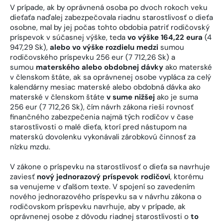
V prípade, ak by oprávnená osoba po dvoch rokoch veku
dieťaťa naďalej zabezpečovala riadnu starostlivosť o dieťa
osobne, mal by jej počas tohto obdobia patriť rodičovský
príspevok v súčasnej výške, teda
vo výške 164,22 eura
(4
947,29 Sk),
alebo vo výške rozdielu medzi
sumou
rodičovského príspevku 256 eur (7 712,26 Sk) a
sumou
materského alebo obdobnej dávky
ako materské
v členskom štáte, ak sa oprávnenej osobe vypláca za celý
kalendárny mesiac materské alebo obdobná dávka ako
materské v členskom štáte
v sume nižšej
ako je suma
256 eur (7 712,26 Sk), čím návrh zákona rieši rovnosť
finančného zabezpečenia najmä tých rodičov v čase
starostlivosti o malé dieťa, ktorí pred nástupom na
materskú dovolenku vykonávali zárobkovú činnosť za
nízku mzdu.
V zákone o príspevku na starostlivosť o dieťa sa navrhuje
zaviesť
nový jednorazový príspevok rodičovi
, ktorému
sa venujeme v ďalšom texte. V spojení so zavedením
nového jednorazového príspevku sa v návrhu zákona o
rodičovskom príspevku navrhuje, aby v prípade, ak
oprávnenej osobe z dôvodu riadnej starostlivosti o
to