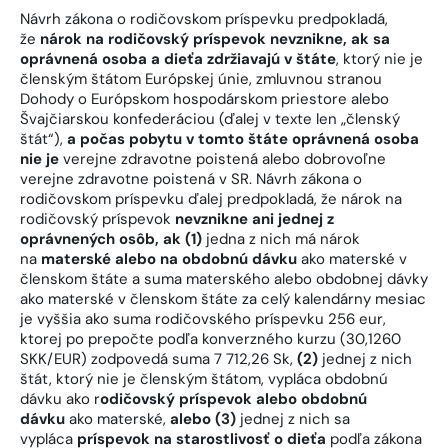
Návrh zákona o rodičovskom príspevku predpokladá,
že
nárok na rodičovský príspevok nevznikne, ak sa
oprávnená osoba a dieťa zdržiavajú v štáte
, ktorý nie je
členským štátom Európskej únie, zmluvnou stranou
Dohody o Európskom hospodárskom priestore alebo
Švajčiarskou konfederáciou (ďalej v texte len „členský
štát“),
a počas pobytu v tomto štáte oprávnená osoba
nie je
verejne zdravotne poistená alebo dobrovoľne
verejne zdravotne poistená v SR. Návrh zákona o
rodičovskom príspevku ďalej predpokladá, že nárok na
rodičovský príspevok
nevznikne ani jednej z
oprávnených osôb, ak (1)
jedna z nich má nárok
na
materské alebo na obdobnú dávku
ako materské v
členskom štáte a suma materského alebo obdobnej dávky
ako materské v členskom štáte za celý kalendárny mesiac
je vyššia ako suma rodičovského príspevku 256 eur,
ktorej po prepočte podľa konverzného kurzu (30,1260
SKK/EUR) zodpovedá suma 7 712,26 Sk,
(2)
jednej z nich
štát, ktorý nie je členským štátom, vypláca obdobnú
dávku ako r
odičovský príspevok alebo obdobnú
dávku
ako materské,
alebo (3)
jednej z nich sa
vypláca
príspevok na starostlivosť o dieťa
podľa zákona