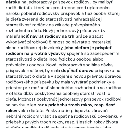
nároku
na jednorazový príspevok rodičovi, by mal byť
rodič dieťaťa, ktorý bezprostredne pred uplatnením
nároku poberal rodičovský príspevok a tiež osoba, ktorej
je dieťa zverené do starostlivosti nahrádzajúcej
starostlivosť rodičov na základe právoplatného
rozhodnutia súdu. Nový jednorazový príspevok by
mal
uľahčiť návrat rodičov na trh práce
a začať
vykonávať zárobkovú činnosť po návrate z materskej
alebo rodičovskej dovolenky,
jeho cieľom je prispieť
rodičom na prvotné výdavky
spojené so zabezpečením
starostlivosti o dieťa inou fyzickou osobou alebo
právnickou osobou. Nová jednorazová sociálna dávka,
príspevok rodičovi, by mala
dopĺňať úpravu
príspevku na
starostlivosť o dieťa a v spojení s novou právnou úpravou
rodičovského príspevku by mala vytvárať podmienky a
priestor pre možnosť slobodného rozhodnutia sa rodičov
v otázke dĺžky poskytovania osobnej starostlivosti o
dieťa. Možnosť poskytnúť jednorazový príspevok rodičovi
sa navrhuje len
raz v priebehu troch rokov, resp. šesť
rokov
veku dieťaťa. Poskytnutie príspevku zároveň
nebráni rodičom vrátiť sa späť na rodičovskú dovolenku v
priebehu prvých troch rokov, resp. šiestich rokov života
dieťaťa, napríklad z dôvodu straty zamestnania alebo