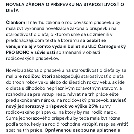
NOVELA ZÁKONA O PRÍSPEVKU NA STAROSTLIVOSŤ O
DIEŤA
Článkom II
návrhu zákona o rodičovskom príspevku by
mala byť vykonaná novelizácia zákona o príspevku na
starostlivosť o dieťa, o ktorom sme sa už zmienili v
predchádzajúcom texte a ktorému s
a osobitne
venujeme aj v tomto vydaní bulletinu ULC Čarnogurský
PRO BONO
v súvislosti
so zmenami v oblasti
rodičovských príspevkov.
Novelou zákona o príspevku na starostlivosť o dieťa by sa
mal
pre rodičov, ktorí
zabezpečujú starostlivosť o dieťa
do troch rokov veku alebo do šiestich rokov veku, ak ide
o dieťa s dlhodobo nepriaznivým zdravotným stavom, a
rozhodnú sa pre vstup, resp. návrat na trh práce ešte
pred skončením nároku na rodičovský príspevok,
zaviesť
nový jednorazový príspevok vo výške 25%
sumy
rodičovského príspevku, na ktorý by mal rodič nárok.
Suma jednorazového príspevku by teda mala byť rôzna
podľa toho, kedy sa rodič rozhodne vstúpiť, resp. sa vrátiť
späť na trh práce.
Oprávnenou osobou na uplatnenie