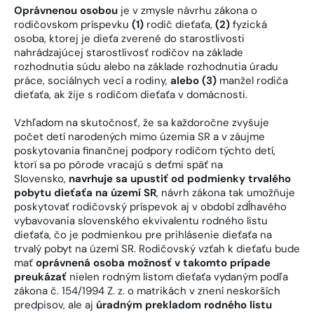
Oprávnenou osobou
je v zmysle návrhu zákona o
rodičovskom príspevku
(1)
rodič dieťaťa,
(2)
fyzická
osoba, ktorej je dieťa zverené do starostlivosti
nahrádzajúcej starostlivosť rodičov na základe
rozhodnutia súdu alebo na základe rozhodnutia úradu
práce, sociálnych vecí a rodiny,
alebo (3)
manžel rodiča
dieťaťa, ak žije s rodičom dieťaťa v domácnosti.
Vzhľadom na skutočnosť, že sa každoročne zvyšuje
počet detí narodených mimo územia SR a v záujme
poskytovania finančnej podpory rodičom týchto detí,
ktorí sa po pôrode vracajú s deťmi späť na
Slovensko,
navrhuje sa upustiť od podmienky trvalého
pobytu dieťaťa na území SR
, návrh zákona tak umožňuje
poskytovať rodičovský príspevok aj v období zdĺhavého
vybavovania slovenského ekvivalentu rodného listu
dieťaťa, čo je podmienkou pre prihlásenie dieťaťa na
trvalý pobyt na území SR. Rodičovský vzťah k dieťaťu bude
mať
oprávnená osoba možnosť v takomto prípade
preukázať
nielen rodným listom dieťaťa vydaným podľa
zákona č. 154/1994 Z. z. o matrikách v znení neskorších
predpisov, ale aj
úradným prekladom rodného listu