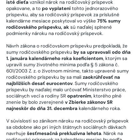
isté dieťa
vznikol nárok na rodičovský príspevok
opakovane, a to
po vyplatení
tohto jednorazového
príspevku, aby sa rodičovský príspevok za príslušné
kalendárne mesiace poskytoval vo výške
75% sumy
rodičovského príspevku, ak
sú naďalej splnené
podmienky nároku na rodičovský príspevok.
Návrh zákona o rodičovskom príspevku predpokladá, že
sumy rodičovského príspevku
by sa upravovali odo dňa
1. januára kalendárneho roka koeficientom
, ktorým sa
upravili sumy životného minima podľa § 5 zákona č.
601/2003 Z. z. o životnom minime, takto upravené sumy
rodičovského príspevku by sa mali
zaokrúhľovať na
najbližších desať eurocentov
. Sumy rodičovského
príspevku by naďalej malo určovať Ministerstvo práce,
sociálnych vecí a rodiny SR
opatrením
, ktorého plné
znenie by bolo zverejnené
v Zbierke zákonov SR
najneskôr do dňa 31. decembra
kalendárneho roka.
V súvislosti so zánikom nároku na rodičovský príspevok
sa obdobne ako pri iných štátnych sociálnych dávkach
navrhuje
šesťmesačná prekluzívna lehota
. Nárok na
rodičovský príspevok za kalendárny mesiac by podľa