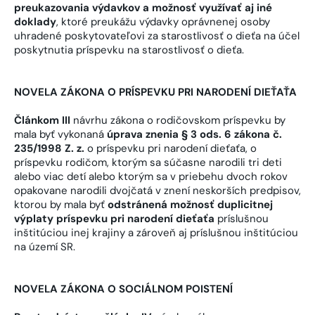
preukazovania výdavkov a možnosť využívať aj iné
doklady
, ktoré preukážu výdavky oprávnenej osoby
uhradené poskytovateľovi za starostlivosť o dieťa na účel
poskytnutia príspevku na starostlivosť o dieťa.
NOVELA ZÁKONA O PRÍSPEVKU PRI NARODENÍ DIEŤAŤA
Článkom III
návrhu zákona o rodičovskom príspevku by
mala byť vykonaná
úprava znenia § 3 ods. 6 zákona č.
235/1998 Z. z.
o príspevku pri narodení dieťaťa, o
príspevku rodičom, ktorým sa súčasne narodili tri deti
alebo viac detí alebo ktorým sa v priebehu dvoch rokov
opakovane narodili dvojčatá v znení neskorších predpisov,
ktorou by mala byť
odstránená možnosť duplicitnej
výplaty príspevku pri narodení dieťaťa
príslušnou
inštitúciou inej krajiny a zároveň aj príslušnou inštitúciou
na území SR.
NOVELA ZÁKONA O SOCIÁLNOM POISTENÍ