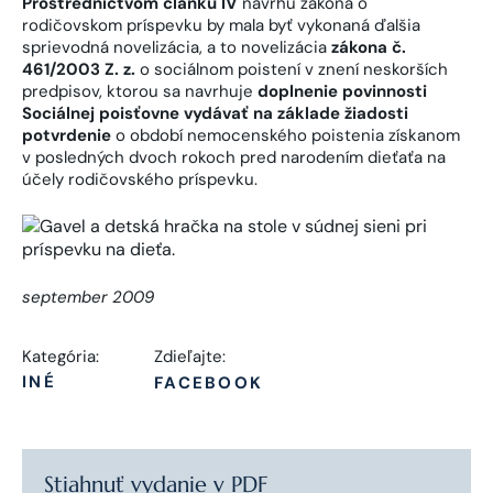
Prostredníctvom článku IV
návrhu zákona o
rodičovskom príspevku by mala byť vykonaná ďalšia
sprievodná novelizácia, a to novelizácia
zákona č.
461/2003 Z. z.
o sociálnom poistení v znení neskorších
predpisov, ktorou sa navrhuje
doplnenie povinnosti
Sociálnej poisťovne vydávať na základe žiadosti
potvrdenie
o období nemocenského poistenia získanom
v posledných dvoch rokoch pred narodením dieťaťa na
účely rodičovského príspevku.
september 2009
Kategória:
Zdieľajte:
INÉ
FACEBOOK
Stiahnuť vydanie v PDF