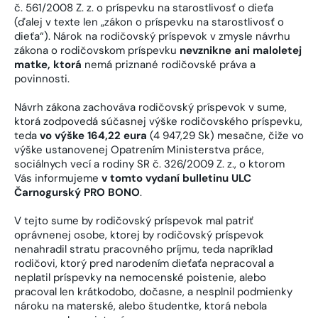
č. 561/2008 Z. z. o príspevku na starostlivosť o dieťa
(ďalej v texte len „zákon o príspevku na starostlivosť o
dieťa“). Nárok na rodičovský príspevok v zmysle návrhu
zákona o rodičovskom príspevku
nevznikne ani maloletej
matke, ktorá
nemá priznané rodičovské práva a
povinnosti.
Návrh zákona zachováva rodičovský príspevok v sume,
ktorá zodpovedá súčasnej výške rodičovského príspevku,
teda
vo výške 164,22 eura
(4 947,29 Sk) mesačne, čiže vo
výške ustanovenej Opatrením Ministerstva práce,
sociálnych vecí a rodiny SR č. 326/2009 Z. z., o ktorom
Vás informujeme
v tomto vydaní bulletinu ULC
Čarnogurský PRO BONO
.
V tejto sume by rodičovský príspevok mal patriť
oprávnenej osobe, ktorej by rodičovský príspevok
nenahradil stratu pracovného príjmu, teda napríklad
rodičovi, ktorý pred narodením dieťaťa nepracoval a
neplatil príspevky na nemocenské poistenie, alebo
pracoval len krátkodobo, dočasne, a nesplnil podmienky
nároku na materské, alebo študentke, ktorá nebola