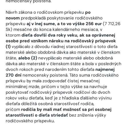
nemocensky poistená.
Návrh zákona o rodičovskom príspevku
po
novom
predpokladá poskytovanie rodičovského
príspevku
aj v inej sume, a to vo výške 256 eur
(7 712,26
Sk) mesačne do konca kalendárneho mesiaca, v
ktorom
dieťa dovŕši dva roky veku, ak sa oprávnenej
osobe pred vznikom nároku na rodičovský príspevok
(1)
vyplácalo z dôvodu riadnej starostlivosti o toto dieťa
materské alebo obdobná dávka ako materské v členskom
štáte,
alebo (2)
nevyplácalo materské alebo obdobná
dávka ako materské v členskom štáte a bola v posledných
dvoch rokoch pred narodením tohto dieťaťa
najmenej
270 dní
nemocensky poistená. Táto suma rodičovského
príspevku by mala zodpovedať čistej mesačnej
minimálnej mzde, pričom v tejto výške sa navrhuje
poskytovať rodičovský príspevok rodičovi do dvoch
rokov veku dieťaťa, keď je z hľadiska ďalšieho vývinu
dieťaťa dôležitá osobná starostlivosť rodiča,
pričom
rodičia by mali mať možnosť sa pri osobnej
starostlivosti o dieťa striedať
bez zníženia výšky
rodičovského príspevku.