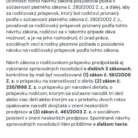
účinnosti tohto návrhu zákona posudzoval podľa v
súčasnosti platného zákona č. 280/2002 Z. z., a ďalej, aby
sa rodičovský príspevok, ktorý bol rodičovi priznaný
podľa v súčasnosti platného zákona č. 280/2002 Z. z.,
považoval za rodičovský príspevok priznaný podľa tohto
návrhu zákona, rodičovi sa v takomto prípade dáva
možnosť, a je na jeho rozhodnutí, či úrad práce,
sociálnych vecí a rodiny písomne požiada o posúdenie
nároku na rodičovský príspevok podľa tohto zákona.
Návrh zákona o rodičovskom príspevku predpokladá aj
vykonanie sprievodných novelizácií
v ďalších 3 zákonoch
,
konkrétne by mali byť novelizované
(1) zákon č. 561/2008
Z. z.
o príspevku na starostlivosť o dieťa,
(2) zákon č.
235/1998 Z. z.
o príspevku pri narodení dieťaťa, o
príspevku rodičom, ktorým sa súčasne narodili tri deti
alebo viac detí alebo ktorým sa v priebehu dvoch rokov
opakovane narodili dvojčatá v znení neskorších
predpisov
a (3) zákon č. 461/2003 Z. z.
o sociálnom
poistení v znení neskorších predpisov. Spomínané návrhy
sprievodných novelizácií Vám priblížime
v ďalšom texte
.