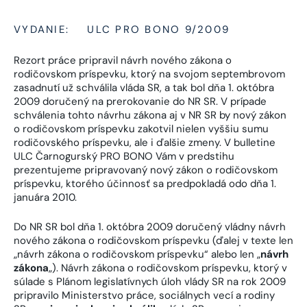
VYDANIE:
ULC PRO BONO 9/2009
Rezort práce pripravil návrh nového zákona o
rodičovskom príspevku, ktorý na svojom septembrovom
zasadnutí už schválila vláda SR, a tak bol dňa 1. októbra
2009 doručený na prerokovanie do NR SR. V prípade
schválenia tohto návrhu zákona aj v NR SR by nový zákon
o rodičovskom príspevku zakotvil nielen vyššiu sumu
rodičovského príspevku, ale i ďalšie zmeny. V bulletine
ULC Čarnogurský PRO BONO Vám v predstihu
prezentujeme pripravovaný nový zákon o rodičovskom
príspevku, ktorého účinnosť sa predpokladá odo dňa 1.
januára 2010.
Do NR SR bol dňa 1. októbra 2009 doručený vládny návrh
nového zákona o rodičovskom príspevku (ďalej v texte len
„návrh zákona o rodičovskom príspevku“ alebo len „
návrh
zákona
„). Návrh zákona o rodičovskom príspevku, ktorý v
súlade s Plánom legislatívnych úloh vlády SR na rok 2009
pripravilo Ministerstvo práce, sociálnych vecí a rodiny