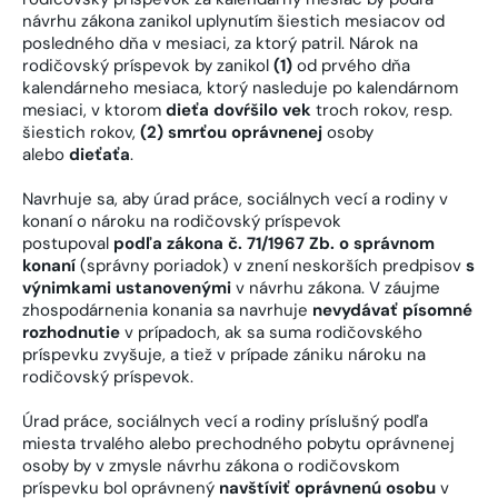
návrhu zákona zanikol uplynutím šiestich mesiacov od
posledného dňa v mesiaci, za ktorý patril. Nárok na
rodičovský príspevok by zanikol
(1)
od prvého dňa
kalendárneho mesiaca, ktorý nasleduje po kalendárnom
mesiaci, v ktorom
dieťa dovŕšilo vek
troch rokov, resp.
šiestich rokov,
(2) smrťou oprávnenej
osoby
alebo
dieťaťa
.
Navrhuje sa, aby úrad práce, sociálnych vecí a rodiny v
konaní o nároku na rodičovský príspevok
postupoval
podľa zákona č. 71/1967 Zb. o správnom
konaní
(správny poriadok) v znení neskorších predpisov
s
výnimkami ustanovenými
v návrhu zákona. V záujme
zhospodárnenia konania sa navrhuje
nevydávať písomné
rozhodnutie
v prípadoch, ak sa suma rodičovského
príspevku zvyšuje, a tiež v prípade zániku nároku na
rodičovský príspevok.
Úrad práce, sociálnych vecí a rodiny príslušný podľa
miesta trvalého alebo prechodného pobytu oprávnenej
osoby by v zmysle návrhu zákona o rodičovskom
príspevku bol oprávnený
navštíviť oprávnenú osobu
v