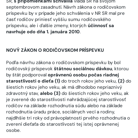
SR,
s pripomienkami schválila
vláda SR na svojom
septembrovom zasadnutí. Návrh zákona o rodičovskom
príspevku by v prípade jeho schválenia v NR SR mal pre
časť rodičov priniesť vyššiu sumu rodičovského
príspevku, ale i ďalšie zmeny, ktorých
účinnosť sa
navrhuje odo dňa 1. januára 2010
.
NOVÝ ZÁKON O RODIČOVSKOM PRÍSPEVKU
Podľa návrhu zákona o rodičovskom príspevku by bol
rodičovský príspevok
štátnou sociálnou dávkou
, ktorou
by štát podporoval
oprávnenú osobu počas riadnej
starostlivosti o dieťa (1)
do troch rokov jeho veku,
(2)
do
šiestich rokov jeho veku, ak má dlhodobo nepriaznivý
zdravotný stav,
alebo (3)
do šiestich rokov jeho veku, ak
je zverené do starostlivosti nahrádzajúcej starostlivosť
rodičov na základe rozhodnutia súdu alebo na základe
rozhodnutia úradu práce, sociálnych vecí a rodiny,
najdlhšie tri roky od právoplatnosti prvého rozhodnutia o
zverení dieťaťa do starostlivosti tej istej oprávnenej
osobe.